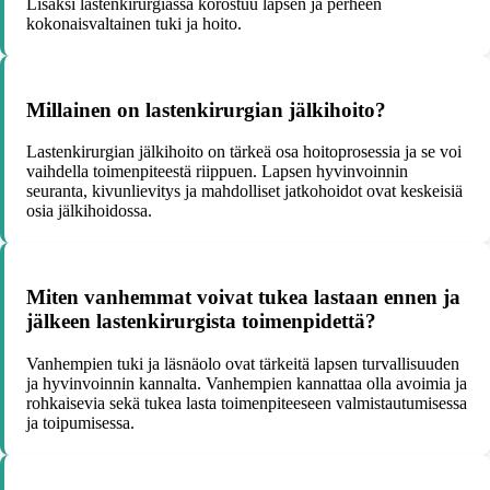
Lisäksi lastenkirurgiassa korostuu lapsen ja perheen
kokonaisvaltainen tuki ja hoito.
Millainen on lastenkirurgian jälkihoito?
Lastenkirurgian jälkihoito on tärkeä osa hoitoprosessia ja se voi
vaihdella toimenpiteestä riippuen. Lapsen hyvinvoinnin
seuranta, kivunlievitys ja mahdolliset jatkohoidot ovat keskeisiä
osia jälkihoidossa.
Miten vanhemmat voivat tukea lastaan ennen ja
jälkeen lastenkirurgista toimenpidettä?
Vanhempien tuki ja läsnäolo ovat tärkeitä lapsen turvallisuuden
ja hyvinvoinnin kannalta. Vanhempien kannattaa olla avoimia ja
rohkaisevia sekä tukea lasta toimenpiteeseen valmistautumisessa
ja toipumisessa.