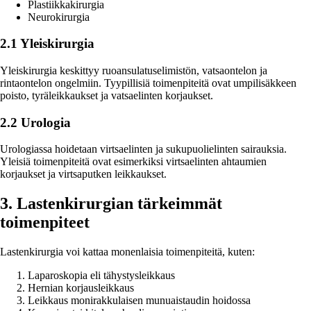
Plastiikkakirurgia
Neurokirurgia
2.1 Yleiskirurgia
Yleiskirurgia keskittyy ruoansulatuselimistön, vatsaontelon ja
rintaontelon ongelmiin. Tyypillisiä toimenpiteitä ovat umpilisäkkeen
poisto, tyräleikkaukset ja vatsaelinten korjaukset.
2.2 Urologia
Urologiassa hoidetaan virtsaelinten ja sukupuolielinten sairauksia.
Yleisiä toimenpiteitä ovat esimerkiksi virtsaelinten ahtaumien
korjaukset ja virtsaputken leikkaukset.
3. Lastenkirurgian tärkeimmät
toimenpiteet
Lastenkirurgia voi kattaa monenlaisia toimenpiteitä, kuten:
Laparoskopia eli tähystysleikkaus
Hernian korjausleikkaus
Leikkaus monirakkulaisen munuaistaudin hoidossa