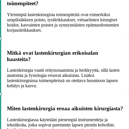
toimenpiteet?
Yleisimpiä lastenkirurgisia toimenpiteitä ovat esimerkiksi
umpilisäkkeen poisto, tyräleikkaukset, virtsaelinten kirurgiset
hoidot, kasvainten poistot ja synnynnäisten epämuodostumien
korjausleikkaukset.
Mitkä ovat lastenkirurgian erikoisalan
haasteita?
Lastenkirurgia vaatii erityisosaamista ja herkkyyttä, sillä lasten
anatomia ja fysiologia eroavat aikuisista. Lisäksi
lastenkirurgisissa toimenpiteissä on otettava huomioon lapsen
kehitys ja kasvu.
Miten lastenkirurgia eroaa aikuisten kirurgiasta?
Lastenkirurgiassa käytetään pienempiä instrumentteja ja
tekniikoita, jotka sopivat paremmin lapsen pieniin kehoihin.