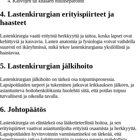
Kasvojen tai kitalaen huuliseparointi
4. Lastenkirurgian erityispiirteet ja
haasteet
Lastenkirurgia vaatii erityistä herkkyyttä ja taitoa, koska lapset ovat
kehittyviä ja kasvavia. Lasten anatomia ja fysiologia voivat vaihdella
suuresti eri ikäryhmissä, mikä tekee lastenkirurgiasta yksilöllistä ja
haastavaa.
5. Lastenkirurgian jälkihoito
Lastenkirurgian jälkihoito on tärkeä osa toipumisprosessia.
Lapsipotilaiden tarpeet ja tukeminen jatkuvat leikkauksen jälkeen, ja
asiantunteva hoitohenkilökunta huolehtii siitä, että potilas toipuu
turvallisesti ja oikealla tavalla.
6. Johtopäätös
Lastenkirurgia on elintärkeä osa lääketieteellistä hoitoa, ja sen
erityispiirteet vaativat asiantuntijoilta erityistä osaamista ja herkkyyttä.
Lapsipotilaiden hyvinvoinnin varmistamiseksi on tärkeää, että
lastenkirurgia jatkaa kehittymistään ja tarjoaa parasta mahdollista