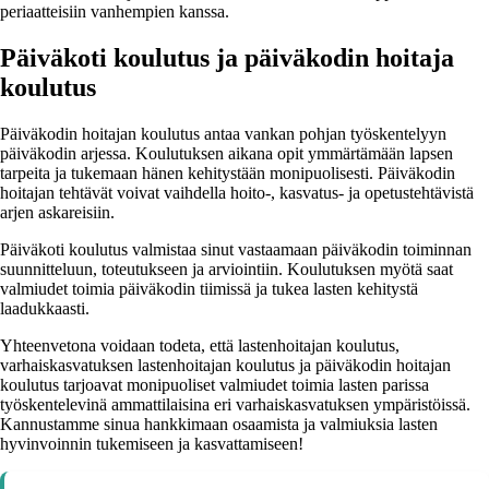
periaatteisiin vanhempien kanssa.
Päiväkoti koulutus ja päiväkodin hoitaja
koulutus
Päiväkodin hoitajan koulutus antaa vankan pohjan työskentelyyn
päiväkodin arjessa. Koulutuksen aikana opit ymmärtämään lapsen
tarpeita ja tukemaan hänen kehitystään monipuolisesti. Päiväkodin
hoitajan tehtävät voivat vaihdella hoito-, kasvatus- ja opetustehtävistä
arjen askareisiin.
Päiväkoti koulutus valmistaa sinut vastaamaan päiväkodin toiminnan
suunnitteluun, toteutukseen ja arviointiin. Koulutuksen myötä saat
valmiudet toimia päiväkodin tiimissä ja tukea lasten kehitystä
laadukkaasti.
Yhteenvetona voidaan todeta, että lastenhoitajan koulutus,
varhaiskasvatuksen lastenhoitajan koulutus ja päiväkodin hoitajan
koulutus tarjoavat monipuoliset valmiudet toimia lasten parissa
työskentelevinä ammattilaisina eri varhaiskasvatuksen ympäristöissä.
Kannustamme sinua hankkimaan osaamista ja valmiuksia lasten
hyvinvoinnin tukemiseen ja kasvattamiseen!