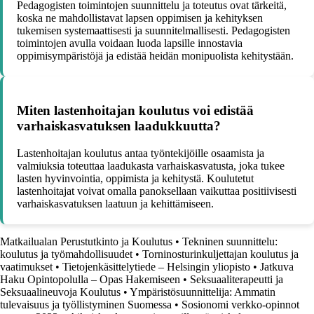
Pedagogisten toimintojen suunnittelu ja toteutus ovat tärkeitä,
koska ne mahdollistavat lapsen oppimisen ja kehityksen
tukemisen systemaattisesti ja suunnitelmallisesti. Pedagogisten
toimintojen avulla voidaan luoda lapsille innostavia
oppimisympäristöjä ja edistää heidän monipuolista kehitystään.
Miten lastenhoitajan koulutus voi edistää
varhaiskasvatuksen laadukkuutta?
Lastenhoitajan koulutus antaa työntekijöille osaamista ja
valmiuksia toteuttaa laadukasta varhaiskasvatusta, joka tukee
lasten hyvinvointia, oppimista ja kehitystä. Koulutetut
lastenhoitajat voivat omalla panoksellaan vaikuttaa positiivisesti
varhaiskasvatuksen laatuun ja kehittämiseen.
Matkailualan Perustutkinto ja Koulutus
•
Tekninen suunnittelu:
koulutus ja työmahdollisuudet
•
Torninosturinkuljettajan koulutus ja
vaatimukset
•
Tietojenkäsittelytiede – Helsingin yliopisto
•
Jatkuva
Haku Opintopolulla – Opas Hakemiseen
•
Seksuaaliterapeutti ja
Seksuaalineuvoja Koulutus
•
Ympäristösuunnittelija: Ammatin
tulevaisuus ja työllistyminen Suomessa
•
Sosionomi verkko-opinnot