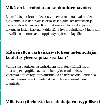
Mikä on lastenhoitajan koulutuksen tavoite?
Lastenhoitajan koulutuksen tavoitteena on antaa valmiudet
työskennellä lasten parissa erilaisissa varhaiskasvatuksen ja
päivähoidon tehtävissä. Koulutuksen avulla opiskelija oppii
tukemaan lasten kasvua, kehitystä ja hyvinvointia sekä luomaan
turvallisen ja innostavan oppimisympäristön lapsille.
Mitä sisältöä varhaiskasvatuksen lastenhoitajan
koulutus yleensä pitää sisällään?
Varhaiskasvatuksen lastenhoitajan koulutus sisältää muun
muassa pedagogiikkaa, lasten kehityksen tukemista,
vuorovaikutustaitoja, turvallisuus- ja ensiapuasioita, leikkiä ja
luovaa toimintaa sekä varhaiskasvatuksen suunnittelua ja
toteutusta.
Millaisia työtehtäviä lastenhoitaja voi tyypillisesti