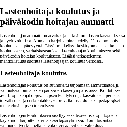
Lastenhoitaja koulutus ja
päiväkodin hoitajan ammatti
Lastenhoitajan ammatti on arvokas ja tärkeä rooli lasten kasvatuksessa
ja hyvinvoinnissa. Ammatin harjoittaminen edellyttää asianmukaista
koulutusta ja pätevyyttä. Tässä artikkelissa keskitymme lastenhoitajan
koulutukseen, varhaiskasvatuksen lastenhoitajan koulutukseen sekä
päiväkodin hoitajan koulutukseen. Lisäksi tarkastelemme
mahdollisuutta suorittaa lastenohjaajan koulutus verkossa.
Lastenhoitaja koulutus
Lastenhoitajan koulutus on suunniteltu tarjoamaan ammattitaitoa ja
valmiuksia toimia lasten parissa eri kasvuympäristöissä. Koulutuksen
avulla opiskelijat oppivat lapsen kehityksen ja kasvatuksen perusteet,
turvallisuus- ja ensiaputaidot, vuorovaikutustaidot sekä pedagogiset
menetelmät lapsen tukemiseen.
Lastenhoitajan koulutukseen sisältyy sekä teoreettisia opintoja että
käytännön harjoittelua erilaisissa lapsiryhmissä. Koulutus antaa
valmiudet työskennellä päiväkodeissa, perhepäivähoidossa,