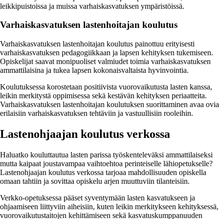
leikkipuistoissa ja muissa varhaiskasvatuksen ympäristöissä.
Varhaiskasvatuksen lastenhoitajan koulutus
Varhaiskasvatuksen lastenhoitajan koulutus painottuu erityisesti
varhaiskasvatuksen pedagogiikkaan ja lapsen kehityksen tukemiseen.
Opiskelijat saavat monipuoliset valmiudet toimia varhaiskasvatuksen
ammattilaisina ja tukea lapsen kokonaisvaltaista hyvinvointia.
Koulutuksessa korostetaan positiivista vuorovaikutusta lasten kanssa,
leikin merkitystä oppimisessa sekä kestävän kehityksen periaatteita.
Varhaiskasvatuksen lastenhoitajan koulutuksen suorittaminen avaa ovia
erilaisiin varhaiskasvatuksen tehtäviin ja vastuullisiin rooleihin.
Lastenohjaajan koulutus verkossa
Haluatko kouluttautua lasten parissa työskenteleväksi ammattilaiseksi
mutta kaipaat joustavampaa vaihtoehtoa perinteiselle lähiopetukselle?
Lastenohjaajan koulutus verkossa tarjoaa mahdollisuuden opiskella
omaan tahtiin ja sovittaa opiskelu arjen muuttuviin tilanteisiin.
Verkko-opetuksessa pääset syventymään lasten kasvatukseen ja
ohjaamiseen liittyviin aiheisiin, kuten leikin merkitykseen kehityksessä,
vuorovaikutustaitojen kehittämiseen sekä kasvatuskumppanuuden