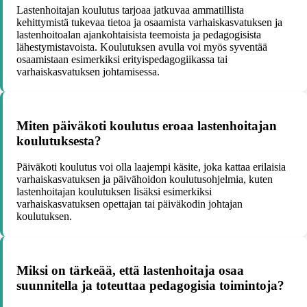
Lastenhoitajan koulutus tarjoaa jatkuvaa ammatillista
kehittymistä tukevaa tietoa ja osaamista varhaiskasvatuksen ja
lastenhoitoalan ajankohtaisista teemoista ja pedagogisista
lähestymistavoista. Koulutuksen avulla voi myös syventää
osaamistaan esimerkiksi erityispedagogiikassa tai
varhaiskasvatuksen johtamisessa.
Miten päiväkoti koulutus eroaa lastenhoitajan
koulutuksesta?
Päiväkoti koulutus voi olla laajempi käsite, joka kattaa erilaisia
varhaiskasvatuksen ja päivähoidon koulutusohjelmia, kuten
lastenhoitajan koulutuksen lisäksi esimerkiksi
varhaiskasvatuksen opettajan tai päiväkodin johtajan
koulutuksen.
Miksi on tärkeää, että lastenhoitaja osaa
suunnitella ja toteuttaa pedagogisia toimintoja?