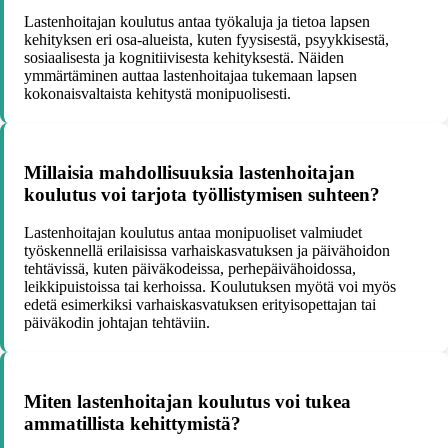
Lastenhoitajan koulutus antaa työkaluja ja tietoa lapsen
kehityksen eri osa-alueista, kuten fyysisestä, psyykkisestä,
sosiaalisesta ja kognitiivisesta kehityksestä. Näiden
ymmärtäminen auttaa lastenhoitajaa tukemaan lapsen
kokonaisvaltaista kehitystä monipuolisesti.
Millaisia mahdollisuuksia lastenhoitajan
koulutus voi tarjota työllistymisen suhteen?
Lastenhoitajan koulutus antaa monipuoliset valmiudet
työskennellä erilaisissa varhaiskasvatuksen ja päivähoidon
tehtävissä, kuten päiväkodeissa, perhepäivähoidossa,
leikkipuistoissa tai kerhoissa. Koulutuksen myötä voi myös
edetä esimerkiksi varhaiskasvatuksen erityisopettajan tai
päiväkodin johtajan tehtäviin.
Miten lastenhoitajan koulutus voi tukea
ammatillista kehittymistä?