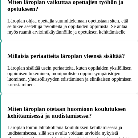
Miten läroplan vaikuttaa opettajien työhön ja
opetukseen?
Läroplan ohjaa opettajia suunnittelemaan opetustaan siten, että
se tukee asetettuja tavoitteita ja oppilaiden oppimista. Se antaa
myös raamit arviointikäytännöille ja opetuksen kehittämiselle.
Millaisia periaatteita läroplan yleensä sisältää?
Läroplan sisältää usein periaatteita, kuten oppilaiden yksilöllisen
oppimisen tukeminen, monipuolisten oppimisympäristöjen
luominen, yhteisöllisyyden edistäminen ja elinikäisen oppimisen
korostaminen.
Miten läroplan otetaan huomioon koulutuksen
kehittämisessä ja uudistamisessa?
Läroplan toimii lähtökohtana koulutuksen kehittämisessä ja
uudistamisessa, sillä sen avulla voidaan arvioida nykyistä