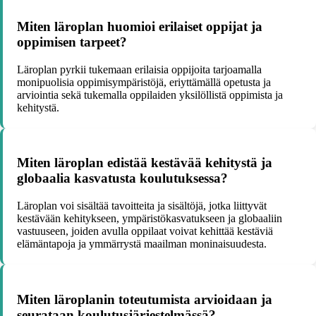
Miten läroplan huomioi erilaiset oppijat ja
oppimisen tarpeet?
Läroplan pyrkii tukemaan erilaisia oppijoita tarjoamalla
monipuolisia oppimisympäristöjä, eriyttämällä opetusta ja
arviointia sekä tukemalla oppilaiden yksilöllistä oppimista ja
kehitystä.
Miten läroplan edistää kestävää kehitystä ja
globaalia kasvatusta koulutuksessa?
Läroplan voi sisältää tavoitteita ja sisältöjä, jotka liittyvät
kestävään kehitykseen, ympäristökasvatukseen ja globaaliin
vastuuseen, joiden avulla oppilaat voivat kehittää kestäviä
elämäntapoja ja ymmärrystä maailman moninaisuudesta.
Miten läroplanin toteutumista arvioidaan ja
seurataan koulutusjärjestelmässä?