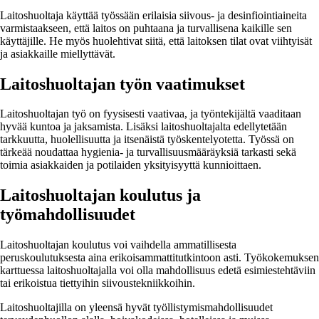
Laitoshuoltaja käyttää työssään erilaisia siivous- ja desinfiointiaineita
varmistaakseen, että laitos on puhtaana ja turvallisena kaikille sen
käyttäjille. He myös huolehtivat siitä, että laitoksen tilat ovat viihtyisät
ja asiakkaille miellyttävät.
Laitoshuoltajan työn vaatimukset
Laitoshuoltajan työ on fyysisesti vaativaa, ja työntekijältä vaaditaan
hyvää kuntoa ja jaksamista. Lisäksi laitoshuoltajalta edellytetään
tarkkuutta, huolellisuutta ja itsenäistä työskentelyotetta. Työssä on
tärkeää noudattaa hygienia- ja turvallisuusmääräyksiä tarkasti sekä
toimia asiakkaiden ja potilaiden yksityisyyttä kunnioittaen.
Laitoshuoltajan koulutus ja
työmahdollisuudet
Laitoshuoltajan koulutus voi vaihdella ammatillisesta
peruskoulutuksesta aina erikoisammattitutkintoon asti. Työkokemuksen
karttuessa laitoshuoltajalla voi olla mahdollisuus edetä esimiestehtäviin
tai erikoistua tiettyihin siivoustekniikkoihin.
Laitoshuoltajilla on yleensä hyvät työllistymismahdollisuudet