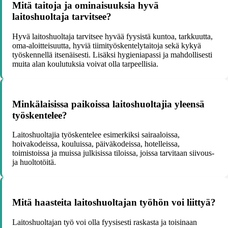
Mitä taitoja ja ominaisuuksia hyvä
laitoshuoltaja tarvitsee?
Hyvä laitoshuoltaja tarvitsee hyvää fyysistä kuntoa, tarkkuutta,
oma-aloitteisuutta, hyviä tiimityöskentelytaitoja sekä kykyä
työskennellä itsenäisesti. Lisäksi hygieniapassi ja mahdollisesti
muita alan koulutuksia voivat olla tarpeellisia.
Minkälaisissa paikoissa laitoshuoltajia yleensä
työskentelee?
Laitoshuoltajia työskentelee esimerkiksi sairaaloissa,
hoivakodeissa, kouluissa, päiväkodeissa, hotelleissa,
toimistoissa ja muissa julkisissa tiloissa, joissa tarvitaan siivous-
ja huoltotöitä.
Mitä haasteita laitoshuoltajan työhön voi liittyä?
Laitoshuoltajan työ voi olla fyysisesti raskasta ja toisinaan