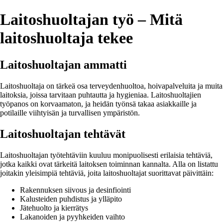
Laitoshuoltajan työ – Mitä
laitoshuoltaja tekee
Laitoshuoltajan ammatti
Laitoshuoltaja on tärkeä osa terveydenhuoltoa, hoivapalveluita ja muita
laitoksia, joissa tarvitaan puhtautta ja hygieniaa. Laitoshuoltajien
työpanos on korvaamaton, ja heidän työnsä takaa asiakkaille ja
potilaille viihtyisän ja turvallisen ympäristön.
Laitoshuoltajan tehtävät
Laitoshuoltajan työtehtäviin kuuluu monipuolisesti erilaisia tehtäviä,
jotka kaikki ovat tärkeitä laitoksen toiminnan kannalta. Alla on listattu
joitakin yleisimpiä tehtäviä, joita laitoshuoltajat suorittavat päivittäin:
Rakennuksen siivous ja desinfiointi
Kalusteiden puhdistus ja ylläpito
Jätehuolto ja kierrätys
Lakanoiden ja pyyhkeiden vaihto