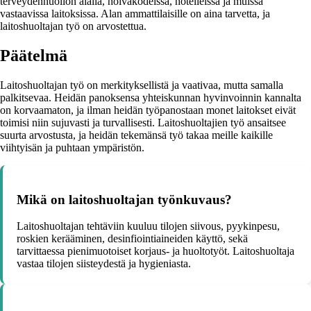
terveydenhuollon alalla, hoivakodeissa, hotelleissa ja muissa
vastaavissa laitoksissa. Alan ammattilaisille on aina tarvetta, ja
laitoshuoltajan työ on arvostettua.
Päätelmä
Laitoshuoltajan työ on merkityksellistä ja vaativaa, mutta samalla
palkitsevaa. Heidän panoksensa yhteiskunnan hyvinvoinnin kannalta
on korvaamaton, ja ilman heidän työpanostaan monet laitokset eivät
toimisi niin sujuvasti ja turvallisesti. Laitoshuoltajien työ ansaitsee
suurta arvostusta, ja heidän tekemänsä työ takaa meille kaikille
viihtyisän ja puhtaan ympäristön.
Mikä on laitoshuoltajan työnkuvaus?
Laitoshuoltajan tehtäviin kuuluu tilojen siivous, pyykinpesu,
roskien kerääminen, desinfiointiaineiden käyttö, sekä
tarvittaessa pienimuotoiset korjaus- ja huoltotyöt. Laitoshuoltaja
vastaa tilojen siisteydestä ja hygieniasta.