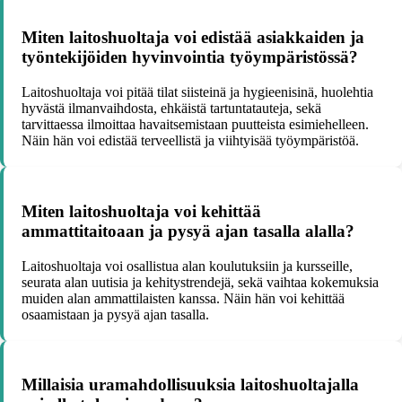
Miten laitoshuoltaja voi edistää asiakkaiden ja
työntekijöiden hyvinvointia työympäristössä?
Laitoshuoltaja voi pitää tilat siisteinä ja hygieenisinä, huolehtia
hyvästä ilmanvaihdosta, ehkäistä tartuntatauteja, sekä
tarvittaessa ilmoittaa havaitsemistaan puutteista esimiehelleen.
Näin hän voi edistää terveellistä ja viihtyisää työympäristöä.
Miten laitoshuoltaja voi kehittää
ammattitaitoaan ja pysyä ajan tasalla alalla?
Laitoshuoltaja voi osallistua alan koulutuksiin ja kursseille,
seurata alan uutisia ja kehitystrendejä, sekä vaihtaa kokemuksia
muiden alan ammattilaisten kanssa. Näin hän voi kehittää
osaamistaan ja pysyä ajan tasalla.
Millaisia uramahdollisuuksia laitoshuoltajalla