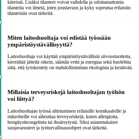
kiireistä. Lisäksi tilanteet voivat vaihdella ja odottamattomia
tilanteita voi ilmetä, joten joustavuus ja kyky sopeutua erilaisiin
tilanteisiin ovat tärkeitä.
Miten laitoshuoltaja voi edistää työssään
ympäristöystävällisyyttä?
Laitoshuoltaja voi käyttää ympäristöystävällisiä siivoustuotteita,
kierrättää jätteitä oikein, säästää vettä ja energiaa sekä huolehtia
siitä, että työskentely on mahdollisimman ekologista ja kestävää.
Millaisia terveysriskejä laitoshuoltajan työhön
voi liittyä?
Laitoshuoltajan työssä altistuminen erilaisille kemikaaleille ja
mikrobeille voi aiheuttaa terveysriskejä, kuten allergioita,
hengitystieongelmia tai ihoärsytystä. Siksi asianmukaiset
suojavarusteet ja työturvallisuusohjeet ovat tärkeitä.