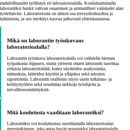
mahdollisuudet työllistyä eri laboratorioalalla. Kouluttautumalla
laborantiksi hankit vahvan osaamisen ja ammatilliset valmiudet alan
työtehtäviin. Laboratorioala on tärkeä osa terveydenhuoltoa ja
tutkimusta, ja sen merkitys kasvaa jatkuvasti yhteiskunnassa.
Mikä on laborantin työnkuvaus
laboratorioalalla?
Laborantin työnkuva laboratorioalalla voi vaihdella hieman
työpaikasta riippuen, mutta yleisesti ottaen laborantti suorittaa
erilaisia laboratoriotöitä, kuten näytteiden analysointia,
mittauksia, laitteiden käyttöä ja ylläpitoa sekä tulosten
raportointia. Laborantti osallistuu myös usein tutkimus- ja
kehitystyöhön sekä noudattaa tarkkoja työohjeita ja
turvallisuusmääräyksiä.
Mitä koulutusta vaaditaan laborantiksi?
Laborantiksi voi kouluttautua suorittamalla laboratorioalan
perustutkinnon, joka antaa hyvät perustaidot laboratorioalalle.