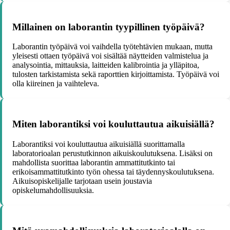
Millainen on laborantin tyypillinen työpäivä?
Laborantin työpäivä voi vaihdella työtehtävien mukaan, mutta
yleisesti ottaen työpäivä voi sisältää näytteiden valmistelua ja
analysointia, mittauksia, laitteiden kalibrointia ja ylläpitoa,
tulosten tarkistamista sekä raporttien kirjoittamista. Työpäivä voi
olla kiireinen ja vaihteleva.
Miten laborantiksi voi kouluttautua aikuisiällä?
Laborantiksi voi kouluttautua aikuisiällä suorittamalla
laboratorioalan perustutkinnon aikuiskoulutuksena. Lisäksi on
mahdollista suorittaa laborantin ammattitutkinto tai
erikoisammattitutkinto työn ohessa tai täydennyskoulutuksena.
Aikuisopiskelijalle tarjotaan usein joustavia
opiskelumahdollisuuksia.