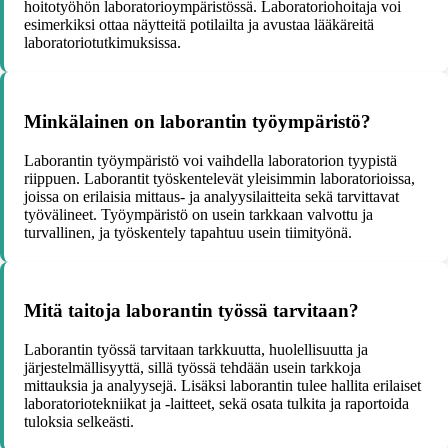
hoitotyöhön laboratorioympäristössä. Laboratoriohoitaja voi
esimerkiksi ottaa näytteitä potilailta ja avustaa lääkäreitä
laboratoriotutkimuksissa.
Minkälainen on laborantin työympäristö?
Laborantin työympäristö voi vaihdella laboratorion tyypistä
riippuen. Laborantit työskentelevät yleisimmin laboratorioissa,
joissa on erilaisia mittaus- ja analyysilaitteita sekä tarvittavat
työvälineet. Työympäristö on usein tarkkaan valvottu ja
turvallinen, ja työskentely tapahtuu usein tiimityönä.
Mitä taitoja laborantin työssä tarvitaan?
Laborantin työssä tarvitaan tarkkuutta, huolellisuutta ja
järjestelmällisyyttä, sillä työssä tehdään usein tarkkoja
mittauksia ja analyysejä. Lisäksi laborantin tulee hallita erilaiset
laboratoriotekniikat ja -laitteet, sekä osata tulkita ja raportoida
tuloksia selkeästi.