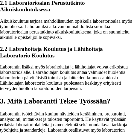
2.1 Laboratorioalan Perustutkinto
Aikuiskoulutuksessa
Aikuiskoulutus tarjoaa mahdollisuuden opiskella laboratorioalaa myös
työn ohessa. Laborantiksi aikovan on mahdollista suorittaa
laboratorioalan perustutkinto aikuiskoulutuksena, joka on suunniteltu
aikuisille opiskelijoille sopivaksi.
2.2 Labrahoitaja Koulutus ja Lähihoitaja
Laboratorio Koulutus
Laborantin lisäksi myös labrahoitajat ja lähihoitajat voivat erikoistua
laboratorioalalle. Labrahoitajan koulutus antaa valmiudet huolehtia
laboratorion päivittäisistä toimista ja laitteiden kunnossapidosta.
Lähihoitajan laboratorio koulutus puolestaan keskittyy erityisesti
terveydenhuollon laboratorioiden tarpeisiin.
3. Mitä Laborantti Tekee Työssään?
Laborantin työtehtäviin kuuluu näytteiden kerääminen, preparointi,
analysointi, mittaukset ja tulosten raportointi. He käyttävät työssään
erilaisia laboratoriolaitteita ja -menetelmiä sekä noudattavat tarkkoja
työohjeita ja standardeja. Laborantit osallistuvat myös laboratorion