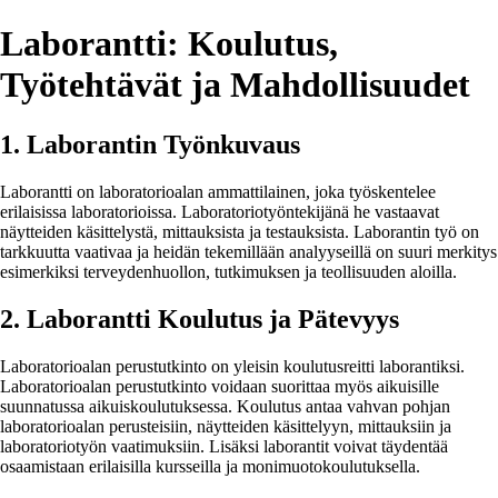
Laborantti: Koulutus,
Työtehtävät ja Mahdollisuudet
1. Laborantin Työnkuvaus
Laborantti on laboratorioalan ammattilainen, joka työskentelee
erilaisissa laboratorioissa. Laboratoriotyöntekijänä he vastaavat
näytteiden käsittelystä, mittauksista ja testauksista. Laborantin työ on
tarkkuutta vaativaa ja heidän tekemillään analyyseillä on suuri merkitys
esimerkiksi terveydenhuollon, tutkimuksen ja teollisuuden aloilla.
2. Laborantti Koulutus ja Pätevyys
Laboratorioalan perustutkinto on yleisin koulutusreitti laborantiksi.
Laboratorioalan perustutkinto voidaan suorittaa myös aikuisille
suunnatussa aikuiskoulutuksessa. Koulutus antaa vahvan pohjan
laboratorioalan perusteisiin, näytteiden käsittelyyn, mittauksiin ja
laboratoriotyön vaatimuksiin. Lisäksi laborantit voivat täydentää
osaamistaan erilaisilla kursseilla ja monimuotokoulutuksella.