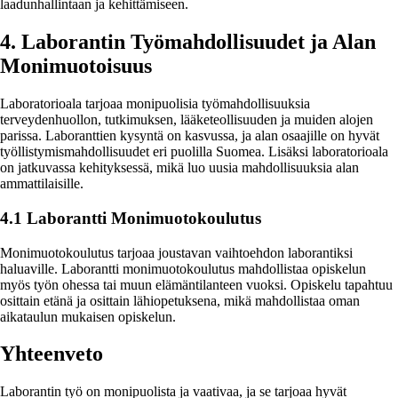
laadunhallintaan ja kehittämiseen.
4. Laborantin Työmahdollisuudet ja Alan
Monimuotoisuus
Laboratorioala tarjoaa monipuolisia työmahdollisuuksia
terveydenhuollon, tutkimuksen, lääketeollisuuden ja muiden alojen
parissa. Laboranttien kysyntä on kasvussa, ja alan osaajille on hyvät
työllistymismahdollisuudet eri puolilla Suomea. Lisäksi laboratorioala
on jatkuvassa kehityksessä, mikä luo uusia mahdollisuuksia alan
ammattilaisille.
4.1 Laborantti Monimuotokoulutus
Monimuotokoulutus tarjoaa joustavan vaihtoehdon laborantiksi
haluaville. Laborantti monimuotokoulutus mahdollistaa opiskelun
myös työn ohessa tai muun elämäntilanteen vuoksi. Opiskelu tapahtuu
osittain etänä ja osittain lähiopetuksena, mikä mahdollistaa oman
aikataulun mukaisen opiskelun.
Yhteenveto
Laborantin työ on monipuolista ja vaativaa, ja se tarjoaa hyvät