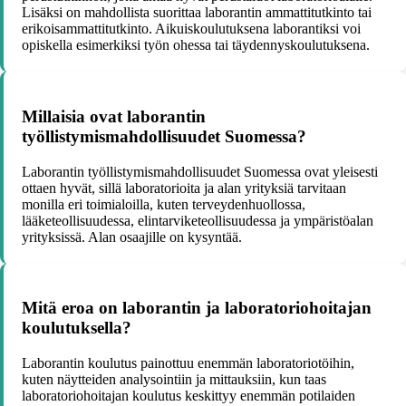
Lisäksi on mahdollista suorittaa laborantin ammattitutkinto tai
erikoisammattitutkinto. Aikuiskoulutuksena laborantiksi voi
opiskella esimerkiksi työn ohessa tai täydennyskoulutuksena.
Millaisia ovat laborantin
työllistymismahdollisuudet Suomessa?
Laborantin työllistymismahdollisuudet Suomessa ovat yleisesti
ottaen hyvät, sillä laboratorioita ja alan yrityksiä tarvitaan
monilla eri toimialoilla, kuten terveydenhuollossa,
lääketeollisuudessa, elintarviketeollisuudessa ja ympäristöalan
yrityksissä. Alan osaajille on kysyntää.
Mitä eroa on laborantin ja laboratoriohoitajan
koulutuksella?
Laborantin koulutus painottuu enemmän laboratoriotöihin,
kuten näytteiden analysointiin ja mittauksiin, kun taas
laboratoriohoitajan koulutus keskittyy enemmän potilaiden