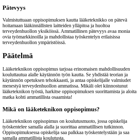
Pätevyys
Valmistuttuaan oppisopimuksen kautta lääketeknikko on pätevä
hoitamaan lääkinnällisten laitteiden ylläpitoa ja huoltoa
terveydenhuollon yksiköissä. Ammatillinen pätevyys avaa monia
ovia työmarkkinoilla ja mahdollistaa työskentelyn erilaisissa
terveydenhuollon ympäristöissä.
Päätelmä
Lääketeknikon oppisopimus tarjoaa erinomaisen mahdollisuuden
kouluttautua alalle käytännön työn kautta. Se yhdistää teorian ja
käytännön opetuksen tehokkaasti, ja antaa opiskelijalle valmiudet
menestyä terveydenhuollon ammatissa. Mikäli olet kiinnostunut
lääketeknikon työstä, harkitse oppisopimuksen suorittamista ja aloita
matka kohti ammatillista osaamista!
Mikä on lääketeknikon oppisopimus?
Lääketeknikon oppisopimus on koulutusmuoto, jossa opiskelija
työskentelee samalla alalla ja suorittaa ammatillisen tutkinnon.
Oppisopimuksessa opiskelija saa palkkaa työskentelystään ja saa
samalla ammatillista koulutusta.