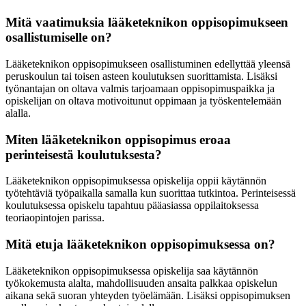
Mitä vaatimuksia lääketeknikon oppisopimukseen
osallistumiselle on?
Lääketeknikon oppisopimukseen osallistuminen edellyttää yleensä
peruskoulun tai toisen asteen koulutuksen suorittamista. Lisäksi
työnantajan on oltava valmis tarjoamaan oppisopimuspaikka ja
opiskelijan on oltava motivoitunut oppimaan ja työskentelemään
alalla.
Miten lääketeknikon oppisopimus eroaa
perinteisestä koulutuksesta?
Lääketeknikon oppisopimuksessa opiskelija oppii käytännön
työtehtäviä työpaikalla samalla kun suorittaa tutkintoa. Perinteisessä
koulutuksessa opiskelu tapahtuu pääasiassa oppilaitoksessa
teoriaopintojen parissa.
Mitä etuja lääketeknikon oppisopimuksessa on?
Lääketeknikon oppisopimuksessa opiskelija saa käytännön
työkokemusta alalta, mahdollisuuden ansaita palkkaa opiskelun
aikana sekä suoran yhteyden työelämään. Lisäksi oppisopimuksen