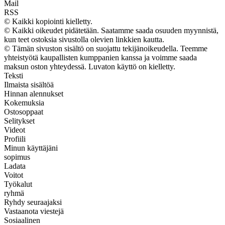
Mail
RSS
© Kaikki kopiointi kielletty.
© Kaikki oikeudet pidätetään. Saatamme saada osuuden myynnistä,
kun teet ostoksia sivustolla olevien linkkien kautta.
© Tämän sivuston sisältö on suojattu tekijänoikeudella. Teemme
yhteistyötä kaupallisten kumppanien kanssa ja voimme saada
maksun oston yhteydessä. Luvaton käyttö on kielletty.
Teksti
Ilmaista sisältöä
Hinnan alennukset
Kokemuksia
Ostosoppaat
Selitykset
Videot
Profiili
Minun käyttäjäni
sopimus
Ladata
Voitot
Työkalut
ryhmä
Ryhdy seuraajaksi
Vastaanota viestejä
Sosiaalinen