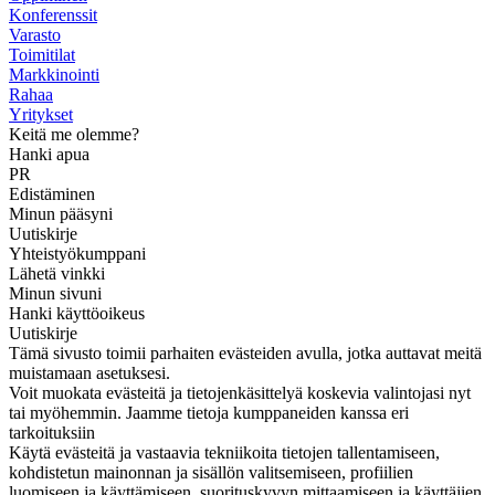
Konferenssit
Varasto
Toimitilat
Markkinointi
Rahaa
Yritykset
Keitä me olemme?
Hanki apua
PR
Edistäminen
Minun pääsyni
Uutiskirje
Yhteistyökumppani
Lähetä vinkki
Minun sivuni
Hanki käyttöoikeus
Uutiskirje
Tämä sivusto toimii parhaiten evästeiden avulla, jotka auttavat meitä
muistamaan asetuksesi.
Voit muokata evästeitä ja tietojenkäsittelyä koskevia valintojasi nyt
tai myöhemmin. Jaamme tietoja kumppaneiden kanssa eri
tarkoituksiin
Käytä evästeitä ja vastaavia tekniikoita tietojen tallentamiseen,
kohdistetun mainonnan ja sisällön valitsemiseen, profiilien
luomiseen ja käyttämiseen, suorituskyvyn mittaamiseen ja käyttäjien