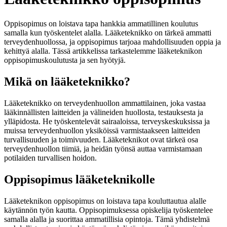
Oppisopimus on loistava tapa hankkia ammatillinen koulutus
samalla kun työskentelet alalla. Lääketeknikko on tärkeä ammatti
terveydenhuollossa, ja oppisopimus tarjoaa mahdollisuuden oppia ja
kehittyä alalla. Tässä artikkelissa tarkastelemme lääketeknikon
oppisopimuskoulutusta ja sen hyötyjä.
Mikä on lääketeknikko?
Lääketeknikko on terveydenhuollon ammattilainen, joka vastaa
lääkinnällisten laitteiden ja välineiden huollosta, testauksesta ja
ylläpidosta. He työskentelevät sairaaloissa, terveyskeskuksissa ja
muissa terveydenhuollon yksiköissä varmistaakseen laitteiden
turvallisuuden ja toimivuuden. Lääketeknikot ovat tärkeä osa
terveydenhuollon tiimiä, ja heidän työnsä auttaa varmistamaan
potilaiden turvallisen hoidon.
Oppisopimus lääketeknikolle
Lääketeknikon oppisopimus on loistava tapa kouluttautua alalle
käytännön työn kautta. Oppisopimuksessa opiskelija työskentelee
samalla alalla ja suorittaa ammatillisia opintoja. Tämä yhdistelmä