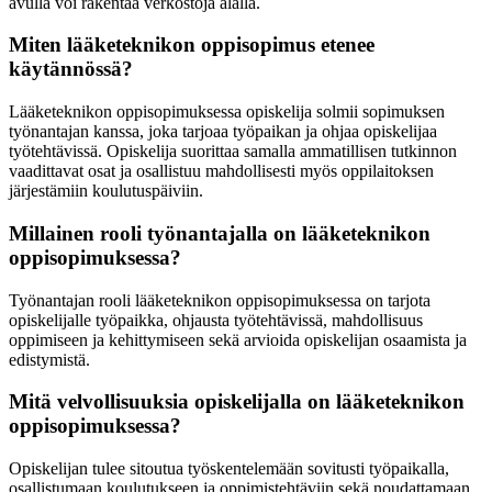
avulla voi rakentaa verkostoja alalla.
Miten lääketeknikon oppisopimus etenee
käytännössä?
Lääketeknikon oppisopimuksessa opiskelija solmii sopimuksen
työnantajan kanssa, joka tarjoaa työpaikan ja ohjaa opiskelijaa
työtehtävissä. Opiskelija suorittaa samalla ammatillisen tutkinnon
vaadittavat osat ja osallistuu mahdollisesti myös oppilaitoksen
järjestämiin koulutuspäiviin.
Millainen rooli työnantajalla on lääketeknikon
oppisopimuksessa?
Työnantajan rooli lääketeknikon oppisopimuksessa on tarjota
opiskelijalle työpaikka, ohjausta työtehtävissä, mahdollisuus
oppimiseen ja kehittymiseen sekä arvioida opiskelijan osaamista ja
edistymistä.
Mitä velvollisuuksia opiskelijalla on lääketeknikon
oppisopimuksessa?
Opiskelijan tulee sitoutua työskentelemään sovitusti työpaikalla,
osallistumaan koulutukseen ja oppimistehtäviin sekä noudattamaan