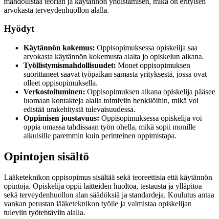
mahdollistaa teorian ja käytännön yhdistämisen, mikä on erityisen
arvokasta terveydenhuollon alalla.
Hyödyt
Käytännön kokemus:
Oppisopimuksessa opiskelija saa
arvokasta käytännön kokemusta alalta jo opiskelun aikana.
Työllistymismahdollisuudet:
Monet oppisopimuksen
suorittaneet saavat työpaikan samasta yrityksestä, jossa ovat
olleet oppisopimuksella.
Verkostoituminen:
Oppisopimuksen aikana opiskelija pääsee
luomaan kontakteja alalla toimiviin henkilöihin, mikä voi
edistää urakehitystä tulevaisuudessa.
Oppimisen joustavuus:
Oppisopimuksessa opiskelija voi
oppia omassa tahdissaan työn ohella, mikä sopii monille
aikuisille paremmin kuin perinteinen oppimistapa.
Opintojen sisältö
Lääketeknikon oppisopimus sisältää sekä teoreettisia että käytännön
opintoja. Opiskelija oppii laitteiden huoltoa, testausta ja ylläpitoa
sekä terveydenhuollon alan säädöksiä ja standardeja. Koulutus antaa
vankan perustan lääketeknikon työlle ja valmistaa opiskelijan
tuleviin työtehtäviin alalla.