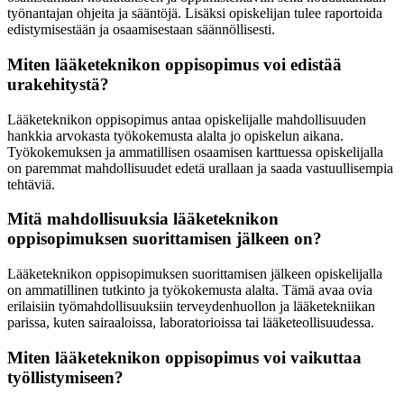
työnantajan ohjeita ja sääntöjä. Lisäksi opiskelijan tulee raportoida
edistymisestään ja osaamisestaan säännöllisesti.
Miten lääketeknikon oppisopimus voi edistää
urakehitystä?
Lääketeknikon oppisopimus antaa opiskelijalle mahdollisuuden
hankkia arvokasta työkokemusta alalta jo opiskelun aikana.
Työkokemuksen ja ammatillisen osaamisen karttuessa opiskelijalla
on paremmat mahdollisuudet edetä urallaan ja saada vastuullisempia
tehtäviä.
Mitä mahdollisuuksia lääketeknikon
oppisopimuksen suorittamisen jälkeen on?
Lääketeknikon oppisopimuksen suorittamisen jälkeen opiskelijalla
on ammatillinen tutkinto ja työkokemusta alalta. Tämä avaa ovia
erilaisiin työmahdollisuuksiin terveydenhuollon ja lääketekniikan
parissa, kuten sairaaloissa, laboratorioissa tai lääketeollisuudessa.
Miten lääketeknikon oppisopimus voi vaikuttaa
työllistymiseen?