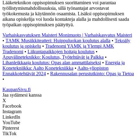
Lääketeknikon oppisopimuksen suorittaminen voi parantaa
työllistymismahdollisuuksia, sillä työnantajat arvostavat
työkokemusta ja käytännön osaamista. Lisäksi oppisopimuksen
aikana opiskelija voi luoda kontakteja alalla ja mahdollisesti saada
työpaikan oppisopimuksen päätyttyä.
Varhaiskasvatuksen Maisteri Monimuoto | Varhaiskasvatus Maisteri
•
TAMK Musiikkiteatteri: Huippuluokan koulutus alalla
•
Tekoäly
koulutus ja opiskelu
•
Tradenomi YAMK ja Ylempi AMK
Tradenomi
•
Liikuntapaikkojen hoitaja koulutus
•
Apuvälineteknikko: Koulutus, Työtehtävät ja Palkka
•
Lihanleikkaaja koulutus: Opas alan ammattilaiseksi
•
Energia ja
Konetekniikka: Aalto Konetekniikka
•
Aalto-yliopiston
Ennakkotehtävät 2024
•
Rakennusalan perustutkinto: Opas ja Tietoa
•
KaupanSivu.fi
Jaa sydämesi kanssa
X
Facebook
Instagram
LinkedIn
YouTube
Pinterest
TikTok