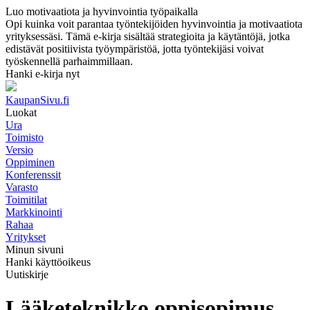
Luo motivaatiota ja hyvinvointia työpaikalla
Opi kuinka voit parantaa työntekijöiden hyvinvointia ja motivaatiota
yrityksessäsi. Tämä e-kirja sisältää strategioita ja käytäntöjä, jotka
edistävät positiivista työympäristöä, jotta työntekijäsi voivat
työskennellä parhaimmillaan.
Hanki e-kirja nyt
KaupanSivu.fi
Luokat
Ura
Toimisto
Versio
Oppiminen
Konferenssit
Varasto
Toimitilat
Markkinointi
Rahaa
Yritykset
Minun sivuni
Hanki käyttöoikeus
Uutiskirje
Lääketeknikko oppisopimus