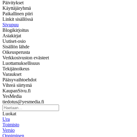
Päivitykset
Käyttäjäryhmä
Paikallinen piiri
Linkit sisällössä
Sivupuu
Blogikirjoitus
Asiakirjat
Uutiset-osio
Sisällön lähde
Oikeusperusta
Verkkosivuston evästeet
Luottamuksellisuus
Tekijänoikeus
Varaukset
Pääsyvaihtoehdot
Vihreä siirtymä
KaupanSivu.fi
YesMedia
tiedotus@yesmedia.fi
Luokat
Ura
Toimisto
Versio
Oppiminen