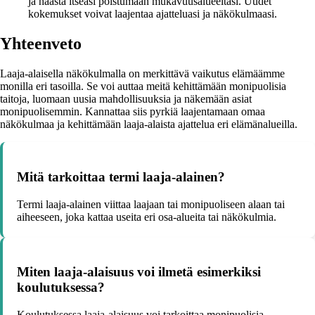
ja haasta itseäsi poistumaan mukavuusalueeltasi. Uudet
kokemukset voivat laajentaa ajatteluasi ja näkökulmaasi.
Yhteenveto
Laaja-alaisella näkökulmalla on merkittävä vaikutus elämäämme
monilla eri tasoilla. Se voi auttaa meitä kehittämään monipuolisia
taitoja, luomaan uusia mahdollisuuksia ja näkemään asiat
monipuolisemmin. Kannattaa siis pyrkiä laajentamaan omaa
näkökulmaa ja kehittämään laaja-alaista ajattelua eri elämänalueilla.
Mitä tarkoittaa termi laaja-alainen?
Termi laaja-alainen viittaa laajaan tai monipuoliseen alaan tai
aiheeseen, joka kattaa useita eri osa-alueita tai näkökulmia.
Miten laaja-alaisuus voi ilmetä esimerkiksi
koulutuksessa?
Koulutuksessa laaja-alaisuus voi tarkoittaa monipuolisia