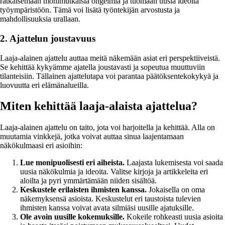
ratkaisemaan monimutkaisia ongelmia ja tuomaan uusia ideoita
työympäristöön. Tämä voi lisätä työntekijän arvostusta ja
mahdollisuuksia urallaan.
2. Ajattelun joustavuus
Laaja-alainen ajattelu auttaa meitä näkemään asiat eri perspektiiveistä.
Se kehittää kykyämme ajatella joustavasti ja sopeutua muuttuviin
tilanteisiin. Tällainen ajattelutapa voi parantaa päätöksentekokykyä ja
luovuutta eri elämänalueilla.
Miten kehittää laaja-alaista ajattelua?
Laaja-alainen ajattelu on taito, jota voi harjoitella ja kehittää. Alla on
muutamia vinkkejä, jotka voivat auttaa sinua laajentamaan
näkökulmaasi eri asioihin:
Lue monipuolisesti eri aiheista.
Laajasta lukemisesta voi saada
uusia näkökulmia ja ideoita. Valitse kirjoja ja artikkeleita eri
aloilta ja pyri ymmärtämään niiden sisältöä.
Keskustele erilaisten ihmisten kanssa.
Jokaisella on oma
näkemyksensä asioista. Keskustelut eri taustoista tulevien
ihmisten kanssa voivat avata silmiäsi uusille ajatuksille.
Ole avoin uusille kokemuksille.
Kokeile rohkeasti uusia asioita