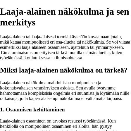
Laaja-alainen näkökulma ja sen
merkitys
Laaja-alainen tai laaja-alaisesti termiä käytetään kuvaamaan jotain,
mikä kattaa monipuolisesti eri osa-alueita tai näkökulmia. Se voi viitata
esimerkiksi laaja-alaiseen osaamiseen, ajatteluun tai ymmärrykseen.
Tämä ominaisuus on erityisen tärkeä monilla elämänalueilla, kuten
työelämässä, koulutuksessa ja ihmissuhteissa.
Miksi laaja-alainen näkökulma on tärkeä?
Laaja-alainen näkökulma mahdollistaa monipuolisen ja
kokonaisvaltaisen ymmärryksen asioista. Sen avulla pystymme
hahmottamaan kompleksisia ongelmia eri suunnista ja löytämään niille
ratkaisuja, joita kapea-alaisempi näkökulma ei välttämättä tarjoaisi.
1. Osaamisen kehittäminen
Laaja-alainen osaaminen on arvokas resurssi työelämässä. Kun
henkilöllä on monipuolinen osaaminen eri aloilta, hän pystyy