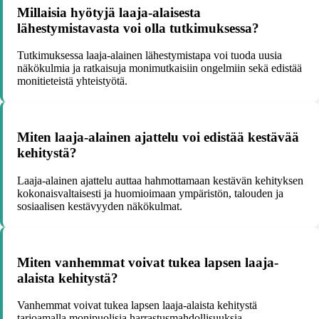
Millaisia hyötyjä laaja-alaisesta
lähestymistavasta voi olla tutkimuksessa?
Tutkimuksessa laaja-alainen lähestymistapa voi tuoda uusia
näkökulmia ja ratkaisuja monimutkaisiin ongelmiin sekä edistää
monitieteistä yhteistyötä.
Miten laaja-alainen ajattelu voi edistää kestävää
kehitystä?
Laaja-alainen ajattelu auttaa hahmottamaan kestävän kehityksen
kokonaisvaltaisesti ja huomioimaan ympäristön, talouden ja
sosiaalisen kestävyyden näkökulmat.
Miten vanhemmat voivat tukea lapsen laaja-
alaista kehitystä?
Vanhemmat voivat tukea lapsen laaja-alaista kehitystä
tarjoamalla monipuolisia harrastusmahdollisuuksia,