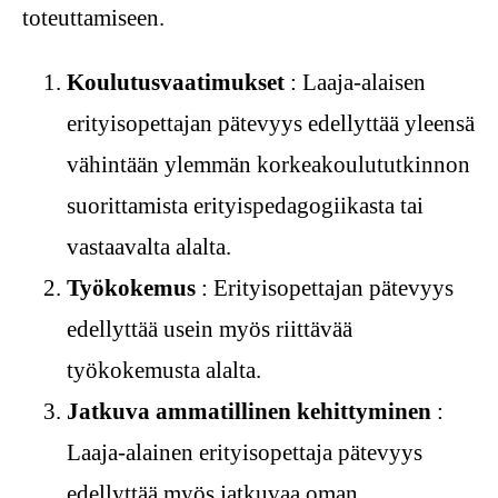
toteuttamiseen.
Koulutusvaatimukset
: Laaja-alaisen
erityisopettajan pätevyys edellyttää yleensä
vähintään ylemmän korkeakoulututkinnon
suorittamista erityispedagogiikasta tai
vastaavalta alalta.
Työkokemus
: Erityisopettajan pätevyys
edellyttää usein myös riittävää
työkokemusta alalta.
Jatkuva ammatillinen kehittyminen
:
Laaja-alainen erityisopettaja pätevyys
edellyttää myös jatkuvaa oman