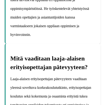
oppimisympäristöissä. He työskentelevät yhteistyössä
muiden opettajien ja asiantuntijoiden kanssa
varmistaakseen jokaisen oppilaan oppimisen ja
hyvinvoinnin.
Mitä vaaditaan laaja-alaisen
erityisopettajan pätevyyteen?
Laaja-alaisen erityisopettajan pätevyyteen vaaditaan
yleensä soveltuva korkeakoulututkinto, erityisopettajan
koulutus sekä kokemusta ja osaamista erityistä tukea
tarvitsevien oppilaiden tukemisesta eri oppiaineissa ja