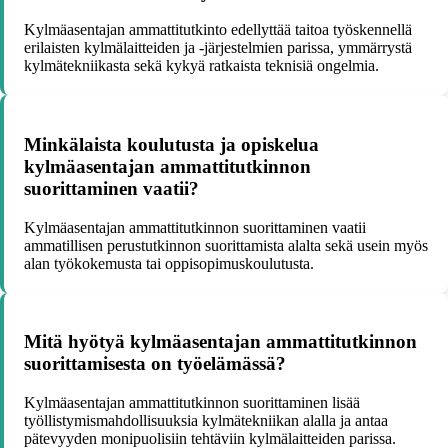
Kylmäasentajan ammattitutkinto edellyttää taitoa työskennellä
erilaisten kylmälaitteiden ja -järjestelmien parissa, ymmärrystä
kylmätekniikasta sekä kykyä ratkaista teknisiä ongelmia.
Minkälaista koulutusta ja opiskelua
kylmäasentajan ammattitutkinnon
suorittaminen vaatii?
Kylmäasentajan ammattitutkinnon suorittaminen vaatii
ammatillisen perustutkinnon suorittamista alalta sekä usein myös
alan työkokemusta tai oppisopimuskoulutusta.
Mitä hyötyä kylmäasentajan ammattitutkinnon
suorittamisesta on työelämässä?
Kylmäasentajan ammattitutkinnon suorittaminen lisää
työllistymismahdollisuuksia kylmätekniikan alalla ja antaa
pätevyyden monipuolisiin tehtäviin kylmälaitteiden parissa.