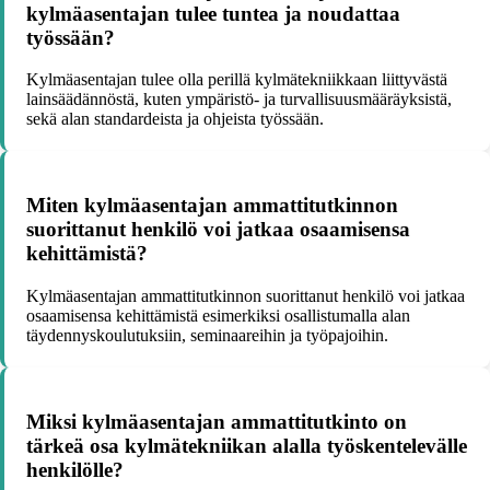
kylmäasentajan tulee tuntea ja noudattaa
työssään?
Kylmäasentajan tulee olla perillä kylmätekniikkaan liittyvästä
lainsäädännöstä, kuten ympäristö- ja turvallisuusmääräyksistä,
sekä alan standardeista ja ohjeista työssään.
Miten kylmäasentajan ammattitutkinnon
suorittanut henkilö voi jatkaa osaamisensa
kehittämistä?
Kylmäasentajan ammattitutkinnon suorittanut henkilö voi jatkaa
osaamisensa kehittämistä esimerkiksi osallistumalla alan
täydennyskoulutuksiin, seminaareihin ja työpajoihin.
Miksi kylmäasentajan ammattitutkinto on
tärkeä osa kylmätekniikan alalla työskentelevälle
henkilölle?