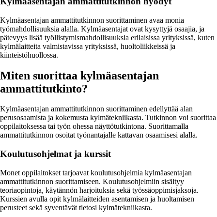
Kylmäasentajan ammattitutkinnon hyödyt
Kylmäasentajan ammattitutkinnon suorittaminen avaa monia
työmahdollisuuksia alalla. Kylmäasentajat ovat kysyttyjä osaajia, ja
pätevyys lisää työllistymismahdollisuuksia erilaisissa yrityksissä, kuten
kylmälaitteita valmistavissa yrityksissä, huoltoliikkeissä ja
kiinteistöhuollossa.
Miten suorittaa kylmäasentajan
ammattitutkinto?
Kylmäasentajan ammattitutkinnon suorittaminen edellyttää alan
perusosaamista ja kokemusta kylmätekniikasta. Tutkinnon voi suorittaa
oppilaitoksessa tai työn ohessa näyttötutkintona. Suorittamalla
ammattitutkinnon osoitat työnantajalle kattavan osaamisesi alalla.
Koulutusohjelmat ja kurssit
Monet oppilaitokset tarjoavat koulutusohjelmia kylmäasentajan
ammattitutkinnon suorittamiseen. Koulutusohjelmiin sisältyy
teoriaopintoja, käytännön harjoituksia sekä työssäoppimisjaksoja.
Kurssien avulla opit kylmälaitteiden asentamisen ja huoltamisen
perusteet sekä syventävät tietosi kylmätekniikasta.