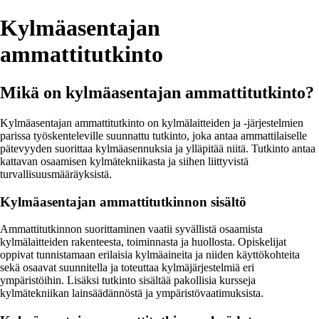
Kylmäasentajan
ammattitutkinto
Mikä on kylmäasentajan ammattitutkinto?
Kylmäasentajan ammattitutkinto on kylmälaitteiden ja -järjestelmien
parissa työskenteleville suunnattu tutkinto, joka antaa ammattilaiselle
pätevyyden suorittaa kylmäasennuksia ja ylläpitää niitä. Tutkinto antaa
kattavan osaamisen kylmätekniikasta ja siihen liittyvistä
turvallisuusmääräyksistä.
Kylmäasentajan ammattitutkinnon sisältö
Ammattitutkinnon suorittaminen vaatii syvällistä osaamista
kylmälaitteiden rakenteesta, toiminnasta ja huollosta. Opiskelijat
oppivat tunnistamaan erilaisia kylmäaineita ja niiden käyttökohteita
sekä osaavat suunnitella ja toteuttaa kylmäjärjestelmiä eri
ympäristöihin. Lisäksi tutkinto sisältää pakollisia kursseja
kylmätekniikan lainsäädännöstä ja ympäristövaatimuksista.