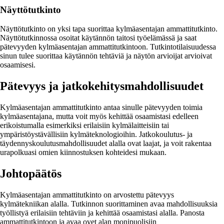
Näyttötutkinto
Näyttötutkinto on yksi tapa suorittaa kylmäasentajan ammattitutkinto.
Näyttötutkinnossa osoitat käytännön taitosi työelämässä ja saat
pätevyyden kylmäasentajan ammattitutkintoon. Tutkintotilaisuudessa
sinun tulee suorittaa käytännön tehtäviä ja näytön arvioijat arvioivat
osaamisesi.
Pätevyys ja jatkokehitysmahdollisuudet
Kylmäasentajan ammattitutkinto antaa sinulle pätevyyden toimia
kylmäasentajana, mutta voit myös kehittää osaamistasi edelleen
erikoistumalla esimerkiksi erilaisiin kylmälaitteisiin tai
ympäristöystävällisiin kylmäteknologioihin. Jatkokoulutus- ja
täydennyskoulutusmahdollisuudet alalla ovat laajat, ja voit rakentaa
urapolkuasi omien kiinnostuksen kohteidesi mukaan.
Johtopäätös
Kylmäasentajan ammattitutkinto on arvostettu pätevyys
kylmätekniikan alalla. Tutkinnon suorittaminen avaa mahdollisuuksia
työllistyä erilaisiin tehtäviin ja kehittää osaamistasi alalla. Panosta
ammattitutkintoon ja avaa ovet alan monipuolisiin