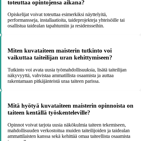
toteuttaa opintojensa aikana?
Opiskelijat voivat toteuttaa esimerkiksi näyttelyitä,
performansseja, installaatioita, taideprojekteja yhteisöille tai
osallistua taidealan tapahtumiin ja residensseihin.
Miten kuvataiteen maisterin tutkinto voi
vaikuttaa taiteilijan uran kehittymiseen?
Tutkinto voi avata uusia työmahdollisuuksia, lisätä taiteilijan
näkyvyyttä, vahvistaa ammatillista osaamista ja auttaa
rakentamaan pitkäjänteistä uraa taiteen parissa.
Mitä hyötyä kuvataiteen maisterin opinnoista on
taiteen kentällä työskenteleville?
Opinnot voivat tarjota uusia näkökulmia taiteen tekemiseen,
mahdollisuuden verkostoitua muiden taiteilijoiden ja taidealan
ammattilaisten kanssa sekä kehittää omaa taiteellista osaamista