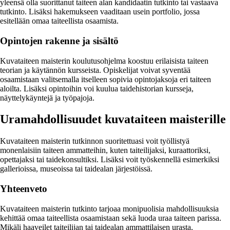
yleensä olla suorittanut taiteen alan kandidaatin tutkinto tai vastaava
tutkinto. Lisäksi hakemukseen vaaditaan usein portfolio, jossa
esitellään omaa taiteellista osaamista.
Opintojen rakenne ja sisältö
Kuvataiteen maisterin koulutusohjelma koostuu erilaisista taiteen
teorian ja käytännön kursseista. Opiskelijat voivat syventää
osaamistaan valitsemalla itselleen sopivia opintojaksoja eri taiteen
aloilta. Lisäksi opintoihin voi kuulua taidehistorian kursseja,
näyttelykäyntejä ja työpajoja.
Uramahdollisuudet kuvataiteen maisterille
Kuvataiteen maisterin tutkinnon suoritettuasi voit työllistyä
monenlaisiin taiteen ammatteihin, kuten taiteilijaksi, kuraattoriksi,
opettajaksi tai taidekonsultiksi. Lisäksi voit työskennellä esimerkiksi
gallerioissa, museoissa tai taidealan järjestöissä.
Yhteenveto
Kuvataiteen maisterin tutkinto tarjoaa monipuolisia mahdollisuuksia
kehittää omaa taiteellista osaamistaan sekä luoda uraa taiteen parissa.
Mikäli haaveilet taiteilijan tai taidealan ammattilaisen urasta,