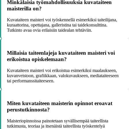
Minkälaisia työmahdollisuuksia kuvataiteen
maisterilla on?
Kuvataiteen maisteri voi työskennellä esimerkiksi taiteilijana,
kuraattorina, opettajana, galleristina tai taidekonsulttina.
Tutkinto avaa ovia erilaisiin taidealan tehtäviin.
Millaisia taiteenlajeja kuvataiteen maisteri voi
erikoistua opiskelemaan?
Kuvataiteen maisteri voi erikoistua esimerkiksi maalaukseen,
kuvanveistoon, grafiikkaan, valokuvaukseen, mediataiteeseen
tai performanssitaiteeseen.
Miten kuvataiteen maisterin opinnot eroavat
perustutkinnosta?
Maisteriopinnoissa painotetaan syvällisempää taiteellista
tutkimusta, teoriaa ja itsenäistä taiteellista työskentelyä