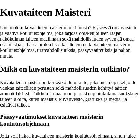
Kuvataiteen Maisteri
Unelmoitko kuvataiteen maisterin tutkinnosta? Kyseessä on arvostettu
ja vaativa koulutusohjelma, joka tarjoaa opiskelijoilleen laajan
näkökulman taiteen maailmaan sekä mahdollisuuden syventää omaa
osaamistaan. Tässä artikkelissa käsittelemme kuvataiteen maisterin
koulutusohjelmaa, uramahdollisuuksia, pääsyvaatimuksia ja paljon
muuta.
Mikä on kuvataiteen maisterin tutkinto?
Kuvataiteen maisteri on korkeakoulututkinto, joka antaa opiskelijoille
vankan taiteellisen perustan sekä mahdollisuuden kehittyä taiteen
ammattilaisiksi. Tutkinto tarjoaa monipuolisia opintokokonaisuuksia eri
taiteen aloilta, kuten maalaus, kuvanveisto, grafiikka ja media- ja
esittävät taiteet.
Pääsyvaatimukset kuvataiteen maisterin
koulutusohjelmaan
Jotta voit hakea kuvataiteen maisterin koulutusohjelmaan, sinun tulee