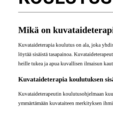
Mikä on kuvataideterap
Kuvataideterapia koulutus on ala, joka yhdist
löytää sisäistä tasapainoa. Kuvataideterapeut
heille tukea ja apua kuvallisen ilmaisun kaut
Kuvataideterapia koulutuksen sis
Kuvataideterapeutin koulutusohjelmaan kuulu
ymmärtämään kuvataiteen merkityksen ihmisen