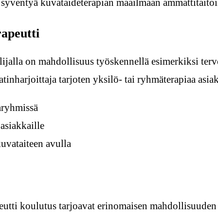
a syventyä kuvataideterapian maailmaan ammattitaitois
apeutti
lijalla on mahdollisuus työskennellä esimerkiksi terv
tinharjoittaja tarjoten yksilö- tai ryhmäterapiaa asiak
aryhmissä
 asiakkaille
kuvataiteen avulla
utti koulutus tarjoavat erinomaisen mahdollisuuden y