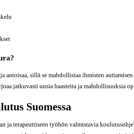
skelu
ukset
 ura?
ja antoisaa, sillä se mahdollistaa ihmisten auttamise
rjoaa jatkuvasti uusia haasteita ja mahdollisuuksia op
ulutus Suomessa
an ja terapeuttiseen työhön valmistavia koulutusohjel