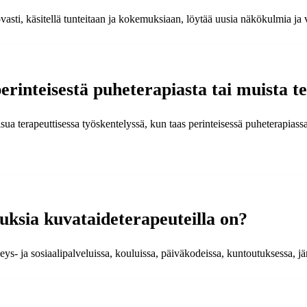
ovasti, käsitellä tunteitaan ja kokemuksiaan, löytää uusia näkökulmia j
erinteisestä puheterapiasta tai muista 
ua terapeuttisessa työskentelyssä, kun taas perinteisessä puheterapiass
uuksia kuvataideterapeuteilla on?
s- ja sosiaalipalveluissa, kouluissa, päiväkodeissa, kuntoutuksessa, järje