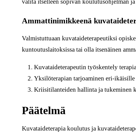
valita itselleen sopivan koulutusohjelman j
Ammattinimikkeenä kuvataideter
Valmistuttuaan kuvataideterapeutiksi opiske
kuntoutuslaitoksissa tai olla itsenäinen amma
Kuvataideterapeutin työskentely terapi
Yksilöterapian tarjoaminen eri-ikäisille
Kriisitilanteiden hallinta ja tukeminen 
Päätelmä
Kuvataideterapia koulutus ja kuvataideterape