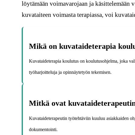
löytämään voimavarojaan ja käsittelemään vai
kuvataiteen voimasta terapiassa, voi kuvataid
Mikä on kuvataideterapia koulut
Kuvataideterapia koulutus on koulutusohjelma, joka valm
työharjoitteluja ja opinnäytetyön tekemisen.
Mitkä ovat kuvataideterapeutin
Kuvataideterapeutin työtehtäviin kuuluu asiakkaiden ohja
dokumentointi.