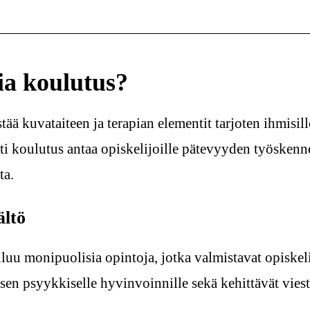
ia koulutus?
ää kuvataiteen ja terapian elementit tarjoten ihmisil
ti koulutus antaa opiskelijoille pätevyyden työskenne
ta.
ältö
u monipuolisia opintoja, jotka valmistavat opiskeli
 psyykkiselle hyvinvoinnille sekä kehittävät viesti