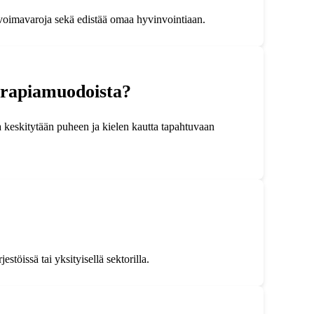
a voimavaroja sekä edistää omaa hyvinvointiaan.
terapiamuodoista?
a keskitytään puheen ja kielen kautta tapahtuvaan
stöissä tai yksityisellä sektorilla.