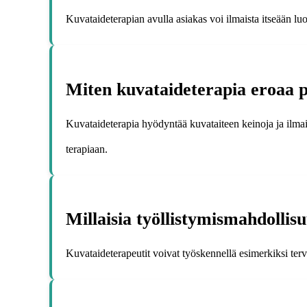
Kuvataideterapian avulla asiakas voi ilmaista itseään lu
Miten kuvataideterapia eroaa p
Kuvataideterapia hyödyntää kuvataiteen keinoja ja ilmais
terapiaan.
Millaisia työllistymismahdollis
Kuvataideterapeutit voivat työskennellä esimerkiksi tervey