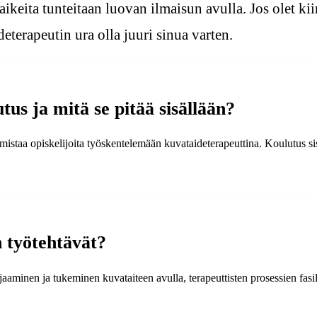
keita tunteitaan luovan ilmaisun avulla. Jos olet ki
eterapeutin ura olla juuri sinua varten.
us ja mitä se pitää sisällään?
istaa opiskelijoita työskentelemään kuvataideterapeuttina. Koulutus sis
 työtehtävät?
aminen ja tukeminen kuvataiteen avulla, terapeuttisten prosessien fasil