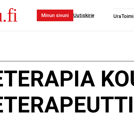
.fi
Minun sivuni
Uutiskirje
Ura
Toimi
ETERAPIA KO
ETERAPEUTTI