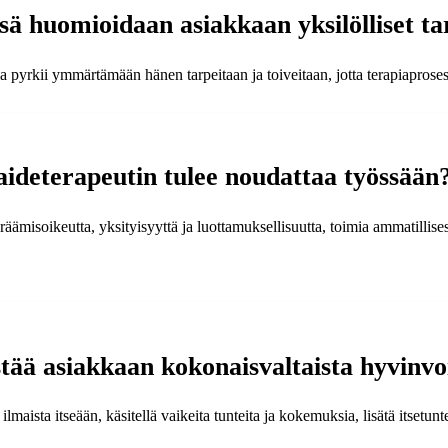
ä huomioidaan asiakkaan yksilölliset tar
a pyrkii ymmärtämään hänen tarpeitaan ja toiveitaan, jotta terapiaproses
taideterapeutin tulee noudattaa työssään
ämisoikeutta, yksityisyyttä ja luottamuksellisuutta, toimia ammatillisest
tää asiakkaan kokonaisvaltaista hyvinvo
ilmaista itseään, käsitellä vaikeita tunteita ja kokemuksia, lisätä itsetu