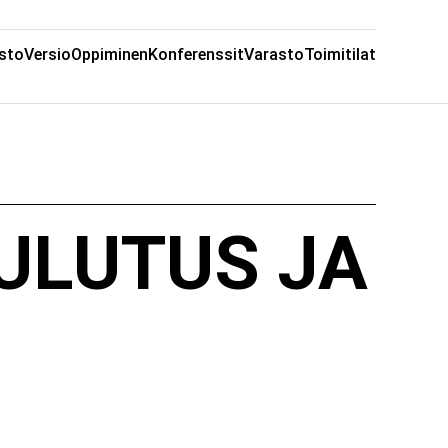
sto
Versio
Oppiminen
Konferenssit
Varasto
Toimitilat
ULUTUS JA