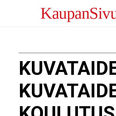
KaupanSivu
KUVATAID
KUVATAID
KOULUTUS