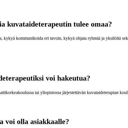
sia kuvataideterapeutin tulee omaa?
a, kykyä kommunikoida eri tavoin, kykyä ohjata ryhmiä ja yksilöitä se
deterapeutiksi voi hakeutua?
ttikorkeakoulussa tai yliopistossa järjestettävän kuvataideterapian kou
 voi olla asiakkaalle?