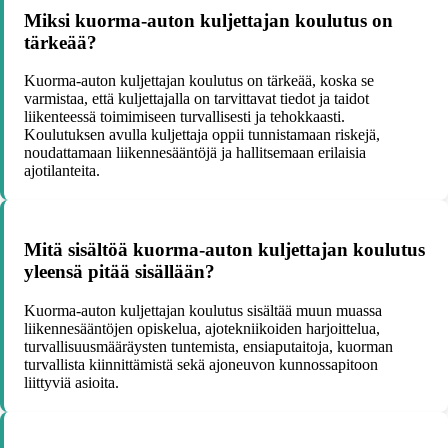
Miksi kuorma-auton kuljettajan koulutus on
tärkeää?
Kuorma-auton kuljettajan koulutus on tärkeää, koska se
varmistaa, että kuljettajalla on tarvittavat tiedot ja taidot
liikenteessä toimimiseen turvallisesti ja tehokkaasti.
Koulutuksen avulla kuljettaja oppii tunnistamaan riskejä,
noudattamaan liikennesääntöjä ja hallitsemaan erilaisia
ajotilanteita.
Mitä sisältöä kuorma-auton kuljettajan koulutus
yleensä pitää sisällään?
Kuorma-auton kuljettajan koulutus sisältää muun muassa
liikennesääntöjen opiskelua, ajotekniikoiden harjoittelua,
turvallisuusmääräysten tuntemista, ensiaputaitoja, kuorman
turvallista kiinnittämistä sekä ajoneuvon kunnossapitoon
liittyviä asioita.