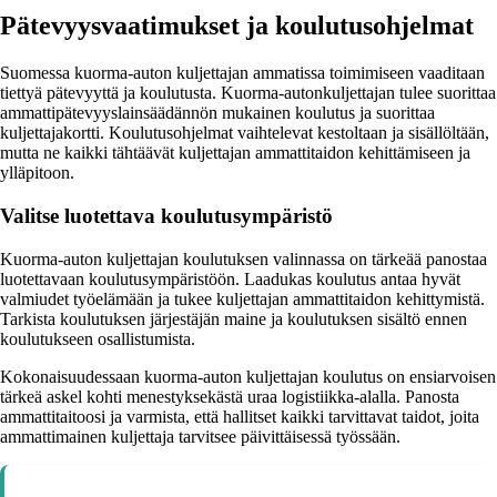
Pätevyysvaatimukset ja koulutusohjelmat
Suomessa kuorma-auton kuljettajan ammatissa toimimiseen vaaditaan
tiettyä pätevyyttä ja koulutusta. Kuorma-autonkuljettajan tulee suorittaa
ammattipätevyyslainsäädännön mukainen koulutus ja suorittaa
kuljettajakortti. Koulutusohjelmat vaihtelevat kestoltaan ja sisällöltään,
mutta ne kaikki tähtäävät kuljettajan ammattitaidon kehittämiseen ja
ylläpitoon.
Valitse luotettava koulutusympäristö
Kuorma-auton kuljettajan koulutuksen valinnassa on tärkeää panostaa
luotettavaan koulutusympäristöön. Laadukas koulutus antaa hyvät
valmiudet työelämään ja tukee kuljettajan ammattitaidon kehittymistä.
Tarkista koulutuksen järjestäjän maine ja koulutuksen sisältö ennen
koulutukseen osallistumista.
Kokonaisuudessaan kuorma-auton kuljettajan koulutus on ensiarvoisen
tärkeä askel kohti menestyksekästä uraa logistiikka-alalla. Panosta
ammattitaitoosi ja varmista, että hallitset kaikki tarvittavat taidot, joita
ammattimainen kuljettaja tarvitsee päivittäisessä työssään.