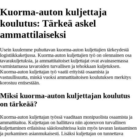
Kuorma-auton kuljettaja
koulutus: Tärkeä askel
ammattilaiseksi
Usein kuulemme puhuttavan kuorma-auton kuljettajien tärkeydestä
logistiikkaketjussa. Kuorma-auton kuljettajien työ on olennainen osa
tavarakuljetuksia, ja ammattitaitoiset kuljettajat ovat avainasemassa
varmistamassa tavaroiden turvallisen ja tehokkaan kuljetuksen.
Kuorma-auton kuljettajan työ vaatii erityistä osaamista ja
vastuullisuutta, minkä vuoksi ammattitaitoisen koulutuksen merkitys
korostuu entisestään.
Miksi kuorma-auton kuljettajan koulutus
on tärkeää?
Kuorma-auton kuljettajan työssä vaaditaan monipuolista osaamista ja
ammattitaitoa. Kuljettajan on hallittava niin ajoneuvon turvallinen
kuljettaminen erilaisissa sääolosuhteissa kuin myös tavaran lastaaminen
ja purkaminen asianmukaisesti. Lisäksi kuljettajan on tunnettava