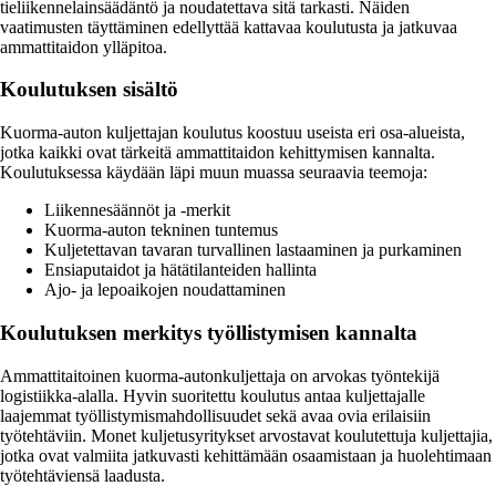
tieliikennelainsäädäntö ja noudatettava sitä tarkasti. Näiden
vaatimusten täyttäminen edellyttää kattavaa koulutusta ja jatkuvaa
ammattitaidon ylläpitoa.
Koulutuksen sisältö
Kuorma-auton kuljettajan koulutus koostuu useista eri osa-alueista,
jotka kaikki ovat tärkeitä ammattitaidon kehittymisen kannalta.
Koulutuksessa käydään läpi muun muassa seuraavia teemoja:
Liikennesäännöt ja -merkit
Kuorma-auton tekninen tuntemus
Kuljetettavan tavaran turvallinen lastaaminen ja purkaminen
Ensiaputaidot ja hätätilanteiden hallinta
Ajo- ja lepoaikojen noudattaminen
Koulutuksen merkitys työllistymisen kannalta
Ammattitaitoinen kuorma-autonkuljettaja on arvokas työntekijä
logistiikka-alalla. Hyvin suoritettu koulutus antaa kuljettajalle
laajemmat työllistymismahdollisuudet sekä avaa ovia erilaisiin
työtehtäviin. Monet kuljetusyritykset arvostavat koulutettuja kuljettajia,
jotka ovat valmiita jatkuvasti kehittämään osaamistaan ja huolehtimaan
työtehtäviensä laadusta.