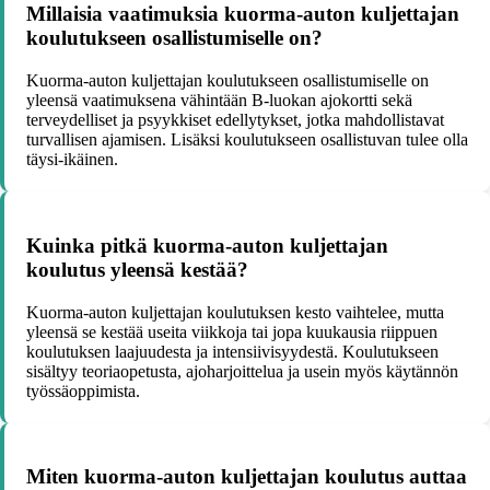
Millaisia vaatimuksia kuorma-auton kuljettajan
koulutukseen osallistumiselle on?
Kuorma-auton kuljettajan koulutukseen osallistumiselle on
yleensä vaatimuksena vähintään B-luokan ajokortti sekä
terveydelliset ja psyykkiset edellytykset, jotka mahdollistavat
turvallisen ajamisen. Lisäksi koulutukseen osallistuvan tulee olla
täysi-ikäinen.
Kuinka pitkä kuorma-auton kuljettajan
koulutus yleensä kestää?
Kuorma-auton kuljettajan koulutuksen kesto vaihtelee, mutta
yleensä se kestää useita viikkoja tai jopa kuukausia riippuen
koulutuksen laajuudesta ja intensiivisyydestä. Koulutukseen
sisältyy teoriaopetusta, ajoharjoittelua ja usein myös käytännön
työssäoppimista.
Miten kuorma-auton kuljettajan koulutus auttaa