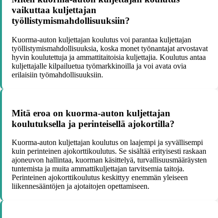
vaikuttaa kuljettajan
työllistymismahdollisuuksiin?
Kuorma-auton kuljettajan koulutus voi parantaa kuljettajan
työllistymismahdollisuuksia, koska monet työnantajat arvostavat
hyvin koulutettuja ja ammattitaitoisia kuljettajia. Koulutus antaa
kuljettajalle kilpailuetua työmarkkinoilla ja voi avata ovia
erilaisiin työmahdollisuuksiin.
Mitä eroa on kuorma-auton kuljettajan
koulutuksella ja perinteisellä ajokortilla?
Kuorma-auton kuljettajan koulutus on laajempi ja syvällisempi
kuin perinteinen ajokorttikoulutus. Se sisältää erityisesti raskaan
ajoneuvon hallintaa, kuorman käsittelyä, turvallisuusmääräysten
tuntemista ja muita ammattikuljettajan tarvitsemia taitoja.
Perinteinen ajokorttikoulutus keskittyy enemmän yleiseen
liikennesääntöjen ja ajotaitojen opettamiseen.