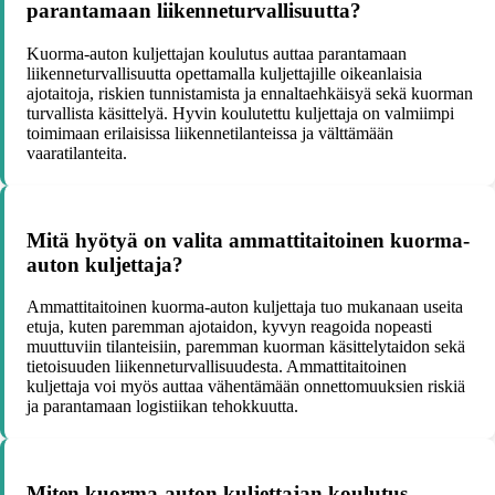
parantamaan liikenneturvallisuutta?
Kuorma-auton kuljettajan koulutus auttaa parantamaan
liikenneturvallisuutta opettamalla kuljettajille oikeanlaisia
ajotaitoja, riskien tunnistamista ja ennaltaehkäisyä sekä kuorman
turvallista käsittelyä. Hyvin koulutettu kuljettaja on valmiimpi
toimimaan erilaisissa liikennetilanteissa ja välttämään
vaaratilanteita.
Mitä hyötyä on valita ammattitaitoinen kuorma-
auton kuljettaja?
Ammattitaitoinen kuorma-auton kuljettaja tuo mukanaan useita
etuja, kuten paremman ajotaidon, kyvyn reagoida nopeasti
muuttuviin tilanteisiin, paremman kuorman käsittelytaidon sekä
tietoisuuden liikenneturvallisuudesta. Ammattitaitoinen
kuljettaja voi myös auttaa vähentämään onnettomuuksien riskiä
ja parantamaan logistiikan tehokkuutta.
Miten kuorma-auton kuljettajan koulutus