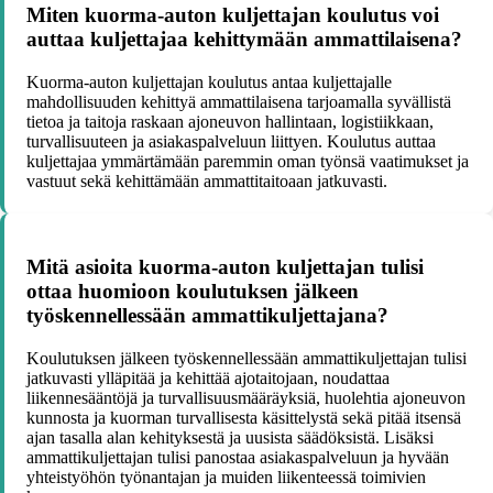
Miten kuorma-auton kuljettajan koulutus voi
auttaa kuljettajaa kehittymään ammattilaisena?
Kuorma-auton kuljettajan koulutus antaa kuljettajalle
mahdollisuuden kehittyä ammattilaisena tarjoamalla syvällistä
tietoa ja taitoja raskaan ajoneuvon hallintaan, logistiikkaan,
turvallisuuteen ja asiakaspalveluun liittyen. Koulutus auttaa
kuljettajaa ymmärtämään paremmin oman työnsä vaatimukset ja
vastuut sekä kehittämään ammattitaitoaan jatkuvasti.
Mitä asioita kuorma-auton kuljettajan tulisi
ottaa huomioon koulutuksen jälkeen
työskennellessään ammattikuljettajana?
Koulutuksen jälkeen työskennellessään ammattikuljettajan tulisi
jatkuvasti ylläpitää ja kehittää ajotaitojaan, noudattaa
liikennesääntöjä ja turvallisuusmääräyksiä, huolehtia ajoneuvon
kunnosta ja kuorman turvallisesta käsittelystä sekä pitää itsensä
ajan tasalla alan kehityksestä ja uusista säädöksistä. Lisäksi
ammattikuljettajan tulisi panostaa asiakaspalveluun ja hyvään
yhteistyöhön työnantajan ja muiden liikenteessä toimivien