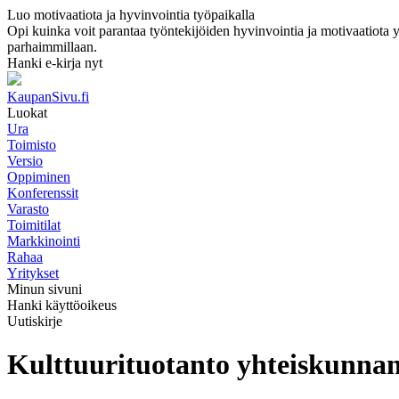
Luo motivaatiota ja hyvinvointia työpaikalla
Opi kuinka voit parantaa työntekijöiden hyvinvointia ja motivaatiota yri
parhaimmillaan.
Hanki e-kirja nyt
KaupanSivu.fi
Luokat
Ura
Toimisto
Versio
Oppiminen
Konferenssit
Varasto
Toimitilat
Markkinointi
Rahaa
Yritykset
Minun sivuni
Hanki käyttöoikeus
Uutiskirje
Kulttuurituotanto yhteiskunna