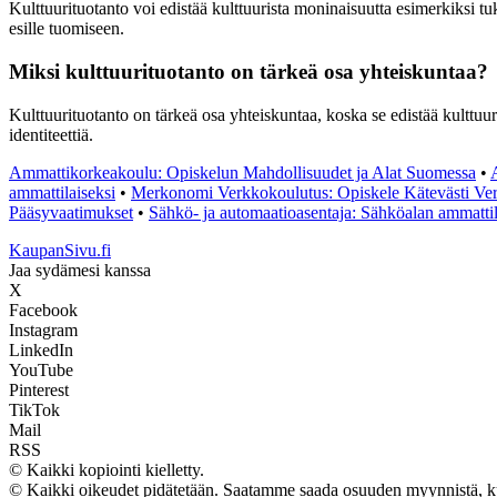
Kulttuurituotanto voi edistää kulttuurista moninaisuutta esimerkiksi tu
esille tuomiseen.
Miksi kulttuurituotanto on tärkeä osa yhteiskuntaa?
Kulttuurituotanto on tärkeä osa yhteiskuntaa, koska se edistää kulttuuris
identiteettiä.
Ammattikorkeakoulu: Opiskelun Mahdollisuudet ja Alat Suomessa
•
ammattilaiseksi
•
Merkonomi Verkkokoulutus: Opiskele Kätevästi Ve
Pääsyvaatimukset
•
Sähkö- ja automaatioasentaja: Sähköalan ammattil
KaupanSivu.fi
Jaa sydämesi kanssa
X
Facebook
Instagram
LinkedIn
YouTube
Pinterest
TikTok
Mail
RSS
© Kaikki kopiointi kielletty.
© Kaikki oikeudet pidätetään. Saatamme saada osuuden myynnistä, kun 