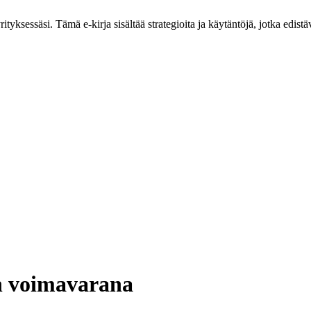
tyksessäsi. Tämä e-kirja sisältää strategioita ja käytäntöjä, jotka edistäv
n voimavarana