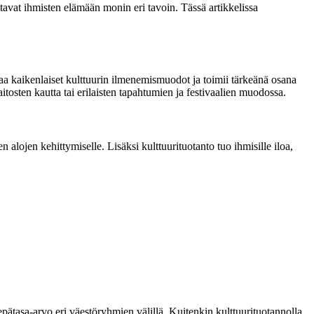
uttavat ihmisten elämään monin eri tavoin. Tässä artikkelissa
kattaa kaikenlaiset kulttuurin ilmenemismuodot ja toimii tärkeänä osana
ilaitosten kautta tai erilaisten tapahtumien ja festivaalien muodossa.
 alojen kehittymiselle. Lisäksi kulttuurituotanto tuo ihmisille iloa,
ätasa-arvo eri väestöryhmien välillä. Kuitenkin kulttuurituotannolla