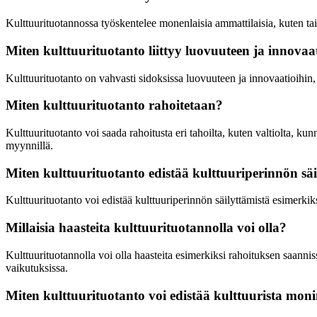
Kulttuurituotannossa työskentelee monenlaisia ammattilaisia, kuten taiteil
Miten kulttuurituotanto liittyy luovuuteen ja innovaa
Kulttuurituotanto on vahvasti sidoksissa luovuuteen ja innovaatioihin, si
Miten kulttuurituotanto rahoitetaan?
Kulttuurituotanto voi saada rahoitusta eri tahoilta, kuten valtiolta, kunn
myynnillä.
Miten kulttuurituotanto edistää kulttuuriperinnön säi
Kulttuurituotanto voi edistää kulttuuriperinnön säilyttämistä esimerkik
Millaisia haasteita kulttuurituotannolla voi olla?
Kulttuurituotannolla voi olla haasteita esimerkiksi rahoituksen saannis
vaikutuksissa.
Miten kulttuurituotanto voi edistää kulttuurista mon