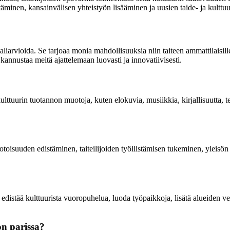
äminen, kansainvälisen yhteistyön lisääminen ja uusien taide- ja kulttuu
aliarvioida. Se tarjoaa monia mahdollisuuksia niin taiteen ammattilaisille 
kannustaa meitä ajattelemaan luovasti ja innovatiivisesti.
kulttuurin tuotannon muotoja, kuten elokuvia, musiikkia, kirjallisuutta, t
otoisuuden edistäminen, taiteilijoiden työllistämisen tukeminen, yleisö
 edistää kulttuurista vuoropuhelua, luoda työpaikkoja, lisätä alueiden ve
on parissa?