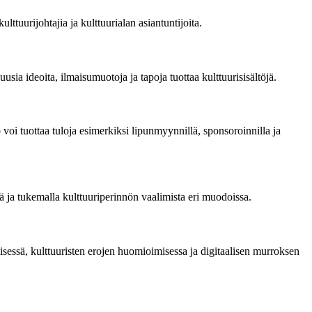
ulttuurijohtajia ja kulttuurialan asiantuntijoita.
uusia ideoita, ilmaisumuotoja ja tapoja tuottaa kulttuurisisältöjä.
nto voi tuottaa tuloja esimerkiksi lipunmyynnillä, sponsoroinnilla ja
tä ja tukemalla kulttuuriperinnön vaalimista eri muodoissa.
misessä, kulttuuristen erojen huomioimisessa ja digitaalisen murroksen