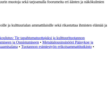
lttuurin muotoja sekä tarjoamalla foorumeita eri äänten ja näkökulmien
oille ja kulttuurialan ammattilaisille sekä rikastuttaa ihmisten elämää ja
 koulutus: Tie tapahtumatuottajaksi ja kulttuurituotannon
umiseen ja Onnistumiseen
•
Metsätalousinsinööri Pääsykoe ja
osaamisalana
•
Tuotannon esimiestyön erikoisammattitutkinto
•