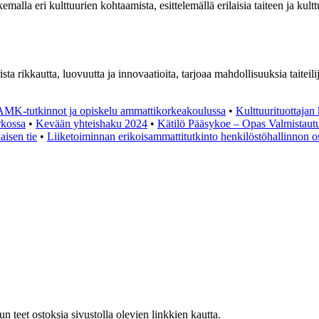
kemalla eri kulttuurien kohtaamista, esittelemällä erilaisia taiteen ja ku
ta rikkautta, luovuutta ja innovaatioita, tarjoaa mahdollisuuksia taiteilij
AMK-tutkinnot ja opiskelu ammattikorkeakoulussa
•
Kulttuurituottajan
rkossa
•
Kevään yhteishaku 2024
•
Kätilö Pääsykoe – Opas Valmistaut
aisen tie
•
Liiketoiminnan erikoisammattitutkinto henkilöstöhallinnon 
teet ostoksia sivustolla olevien linkkien kautta.