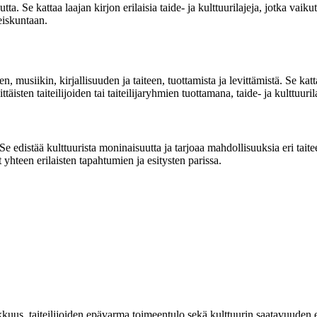
. Se kattaa laajan kirjon erilaisia taide- ja kulttuurilajeja, jotka vaik
eiskuntaan.
ien, musiikin, kirjallisuuden ja taiteen, tuottamista ja levittämistä. Se 
ttäisten taiteilijoiden tai taiteilijaryhmien tuottamana, taide- ja kulttuur
edistää kulttuurista moninaisuutta ja tarjoaa mahdollisuuksia eri taiteen
 yhteen erilaisten tapahtumien ja esitysten parissa.
uus, taiteilijoiden epävarma toimeentulo sekä kulttuurin saatavuuden ep