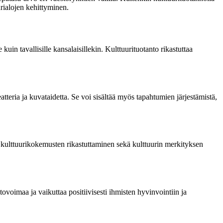
rialojen kehittyminen.
kuin tavallisille kansalaisillekin. Kulttuurituotanto rikastuttaa
eatteria ja kuvataidetta. Se voi sisältää myös tapahtumien järjestämistä,
n kulttuurikokemusten rikastuttaminen sekä kulttuurin merkityksen
tovoimaa ja vaikuttaa positiivisesti ihmisten hyvinvointiin ja