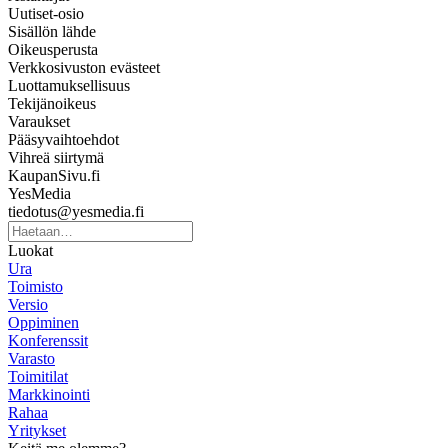
Uutiset-osio
Sisällön lähde
Oikeusperusta
Verkkosivuston evästeet
Luottamuksellisuus
Tekijänoikeus
Varaukset
Pääsyvaihtoehdot
Vihreä siirtymä
KaupanSivu.fi
YesMedia
tiedotus@yesmedia.fi
Luokat
Ura
Toimisto
Versio
Oppiminen
Konferenssit
Varasto
Toimitilat
Markkinointi
Rahaa
Yritykset