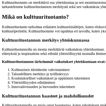
Kulttuurituotanto on merkittävä osa yhteiskuntaa ja sen monimuotoisuutta
tarkastelemme kulttuurituotannon merkitystä sekä sen vaikutuksia yht
Mikä on kulttuurituotanto?
Kulttuurituotanto tarkoittaa erilaisten kulttuurisisältöjen, kuten elokuv
kulttuuriperintöä. Kulttuurituotanto voi tapahtua eri tavoilla, kuten yksi
Kulttuurituotannon merkitys yhteiskunnassa
Kulttuurituotannolla on monia merkittäviä vaikutuksia yhteiskuntaan. Se 
elämyksiä ja inspiraatiota sekä edistää yhteisöllisyyttä tuomalla ihmiset
Kulttuurituotannon tärkeimmät vaikutukset yhteiskuntaan ovat:
Kulttuurisen identiteetin vahvistaminen
Taloudellinen merkitys ja työllistävyys
Koulutukselliset vaikutukset ja oppimisen tukeminen
Yhteisöllisyyden edistäminen
Innovatiivisuuden ja luovuuden tukeminen
Kulttuurituotannon haasteet ja mahdollisuudet
Kulttuurituotannolla on myös omat haasteensa, kuten rahoituksen niukk