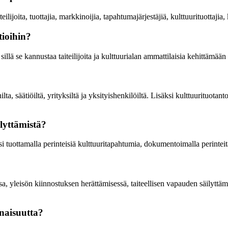
ijoita, tuottajia, markkinoijia, tapahtumajärjestäjiä, kulttuurituottajia, k
tioihin?
llä se kannustaa taiteilijoita ja kulttuurialan ammattilaisia kehittämään 
ilta, säätiöiltä, yrityksiltä ja yksityishenkilöiltä. Lisäksi kulttuurituota
lyttämistä?
si tuottamalla perinteisiä kulttuuritapahtumia, dokumentoimalla perintei
sa, yleisön kiinnostuksen herättämisessä, taiteellisen vapauden säilyttä
inaisuutta?