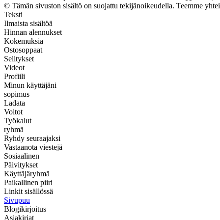
© Tämän sivuston sisältö on suojattu tekijänoikeudella. Teemme yhte
Teksti
Ilmaista sisältöä
Hinnan alennukset
Kokemuksia
Ostosoppaat
Selitykset
Videot
Profiili
Minun käyttäjäni
sopimus
Ladata
Voitot
Työkalut
ryhmä
Ryhdy seuraajaksi
Vastaanota viestejä
Sosiaalinen
Päivitykset
Käyttäjäryhmä
Paikallinen piiri
Linkit sisällössä
Sivupuu
Blogikirjoitus
Asiakirjat