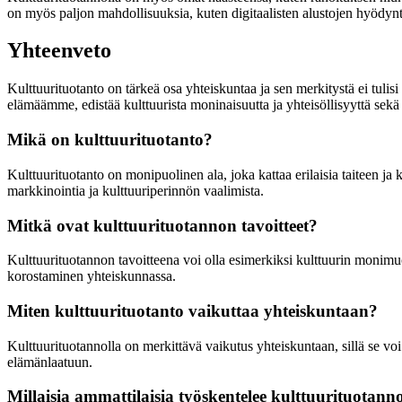
on myös paljon mahdollisuuksia, kuten digitaalisten alustojen hyödynt
Yhteenveto
Kulttuurituotanto on tärkeä osa yhteiskuntaa ja sen merkitystä ei tulisi 
elämäämme, edistää kulttuurista moninaisuutta ja yhteisöllisyyttä sekä 
Mikä on kulttuurituotanto?
Kulttuurituotanto on monipuolinen ala, joka kattaa erilaisia taiteen ja 
markkinointia ja kulttuuriperinnön vaalimista.
Mitkä ovat kulttuurituotannon tavoitteet?
Kulttuurituotannon tavoitteena voi olla esimerkiksi kulttuurin monimu
korostaminen yhteiskunnassa.
Miten kulttuurituotanto vaikuttaa yhteiskuntaan?
Kulttuurituotannolla on merkittävä vaikutus yhteiskuntaan, sillä se voi
elämänlaatuun.
Millaisia ammattilaisia työskentelee kulttuurituotann