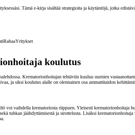
ksessäsi. Tämä e-kirja sisältää strategioita ja käytäntöjä, jotka edistävä
ti
Rahaa
Yritykset
ionhoitaja koulutus
rnalehdossa. Krematorionhoitajan tehtäviin kuuluu uurnien vastaanotta
ivaa, ja siksi koulutus alalle on olennainen osa ammattitaidon kehittämi
ltö voi vaihdella krematoriosta riippuen. Yleisesti krematorionhoitaja h
ekä tuhkan jäähdyttämisestä ja sirottelusta. Lisäksi krematorionhoitaja v
oa.