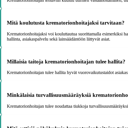
Krematorionhoitajan tehtäviin kuuluu uurnien vastaanottaminen, uu
Mitä koulutusta krematorionhoitajaksi tarvitaan?
Krematorionhoitajaksi voi kouluttautua suorittamalla esimerkiksi 
hallinta, asiakaspalvelu sekä lainsäädäntöön liittyvät asiat.
Millaisia taitoja krematorionhoitajan tulee hallita?
Krematorionhoitajan tulee hallita hyvät vuorovaikutustaidot asiakas
Minkälaisia turvallisuusmääräyksiä krematorionhoi
Krematorionhoitajan tulee noudattaa tiukkoja turvallisuusmääräyksiä