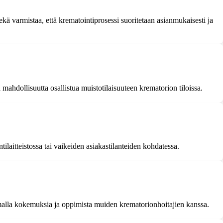
kä varmistaa, että krematointiprosessi suoritetaan asianmukaisesti ja
mahdollisuutta osallistua muistotilaisuuteen krematorion tiloissa.
laitteistossa tai vaikeiden asiakastilanteiden kohdatessa.
kamalla kokemuksia ja oppimista muiden krematorionhoitajien kanssa.