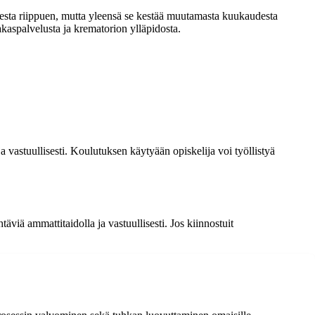
sesta riippuen, mutta yleensä se kestää muutamasta kuukaudesta
akaspalvelusta ja krematorion ylläpidosta.
 vastuullisesti. Koulutuksen käytyään opiskelija voi työllistyä
äviä ammattitaidolla ja vastuullisesti. Jos kiinnostuit