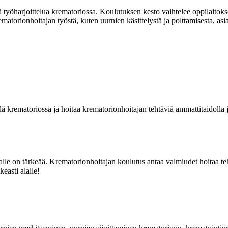
 työharjoittelua krematoriossa. Koulutuksen kesto vaihtelee oppilaitok
matorionhoitajan työstä, kuten uurnien käsittelystä ja polttamisesta, asi
 krematoriossa ja hoitaa krematorionhoitajan tehtäviä ammattitaidolla ja
alle on tärkeää. Krematorionhoitajan koulutus antaa valmiudet hoitaa teht
easti alalle!