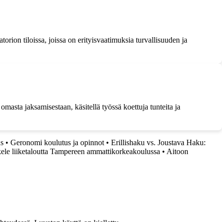
orion tiloissa, joissa on erityisvaatimuksia turvallisuuden ja
masta jaksamisestaan, käsitellä työssä koettuja tunteita ja
us
•
Geronomi koulutus ja opinnot
•
Erillishaku vs. Joustava Haku:
le liiketaloutta Tampereen ammattikorkeakoulussa
•
Aitoon