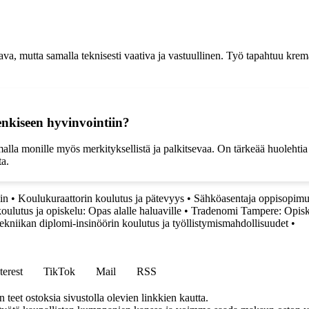
a, mutta samalla teknisesti vaativa ja vastuullinen. Työ tapahtuu kremat
nkiseen hyvinvointiin?
lla monille myös merkityksellistä ja palkitsevaa. On tärkeää huolehtia o
ta.
in
•
Koulukuraattorin koulutus ja pätevyys
•
Sähköasentaja oppisopim
oulutus ja opiskelu: Opas alalle haluaville
•
Tradenomi Tampere: Opiske
ekniikan diplomi-insinöörin koulutus ja työllistymismahdollisuudet
•
terest
TikTok
Mail
RSS
eet ostoksia sivustolla olevien linkkien kautta.