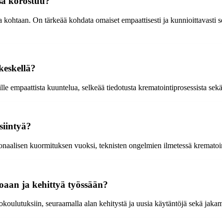
sä korostuu?
 kohtaan. On tärkeää kohdata omaiset empaattisesti ja kunnioittavasti se
keskellä?
le empaattista kuuntelua, selkeää tiedotusta krematointiprosessista sekä 
siintyä?
onaalisen kuormituksen vuoksi, teknisten ongelmien ilmetessä krematointi
oaan ja kehittyä työssään?
tkokoulutuksiin, seuraamalla alan kehitystä ja uusia käytäntöjä sekä ja