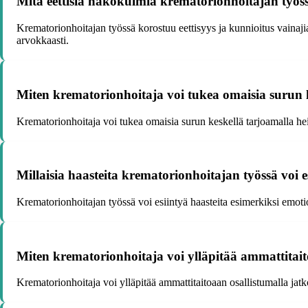
Mitä eettisiä näkökulmia krematorionhoitajan työs
Krematorionhoitajan työssä korostuu eettisyys ja kunnioitus vainajia
arvokkaasti.
Miten krematorionhoitaja voi tukea omaisia surun 
Krematorionhoitaja voi tukea omaisia surun keskellä tarjoamalla heil
Millaisia haasteita krematorionhoitajan työssä voi e
Krematorionhoitajan työssä voi esiintyä haasteita esimerkiksi emoti
Miten krematorionhoitaja voi ylläpitää ammattitait
Krematorionhoitaja voi ylläpitää ammattitaitoaan osallistumalla ja