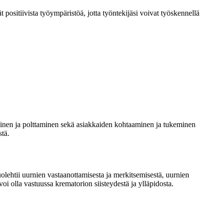
t positiivista työympäristöä, jotta työntekijäsi voivat työskennellä
minen ja polttaminen sekä asiakkaiden kohtaaminen ja tukeminen
stä.
uolehtii uurnien vastaanottamisesta ja merkitsemisestä, uurnien
oi olla vastuussa krematorion siisteydestä ja ylläpidosta.