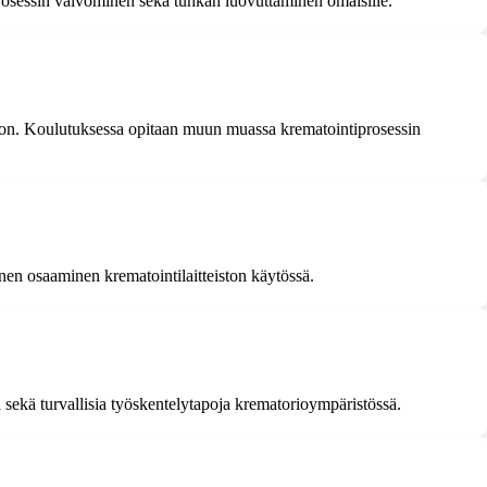
rosessin valvominen sekä tuhkan luovuttaminen omaisille.
nnon. Koulutuksessa opitaan muun muassa krematointiprosessin
inen osaaminen krematointilaitteiston käytössä.
 sekä turvallisia työskentelytapoja krematorioympäristössä.