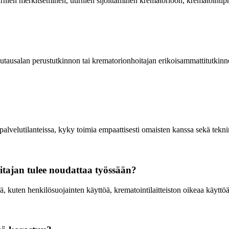
rnien merkitseminen, uurnien sijoittaminen krematorioon, krematointip
hautausalan perustutkinnon tai krematorionhoitajan erikoisammattitutki
palvelutilanteissa, kyky toimia empaattisesti omaisten kanssa sekä tekn
tajan tulee noudattaa työssään?
, kuten henkilösuojainten käyttöä, krematointilaitteiston oikeaa käyttöä