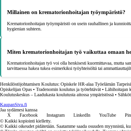
Millainen on krematorionhoitajan työympäristö?
Krematorionhoitajan työympäristö on usein rauhallinen ja kunnioittav
hygienian suhteen.
Miten krematorionhoitajan työ vaikuttaa omaan he
Krematorionhoitajan työ voi olla henkisesti kuormittavaa, mutta sama
tarvittaessa hakea tukea esimerkiksi työyhteisöltä tai ammattiauttajil
Henkilöstöjohtamisen Koulutus: Opiskele HR-alaa Työelämän Tarpeisi
Opiskelijan Opas
•
Tradenomin koulutus ja työtehtävät
•
Lähihoitajan k
Koulutuskeskus – Laadukasta koulutusta aitossa ympäristössä
•
Sähköt
KaupanSivu.fi
Jaa sydämesi kanssa
X
Facebook
Instagram
LinkedIn
YouTube
Pin
© Kaikki kopiointi kielletty.
© Kaikki oikeudet pidätetään. Saatamme saada osuuden myynnistä, kun t