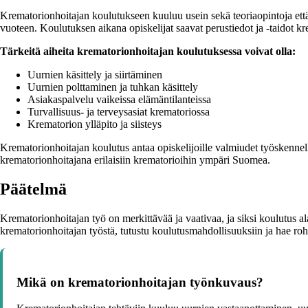
Krematorionhoitajan koulutukseen kuuluu usein sekä teoriaopintoja että
vuoteen. Koulutuksen aikana opiskelijat saavat perustiedot ja -taidot kre
Tärkeitä aiheita krematorionhoitajan koulutuksessa voivat olla:
Uurnien käsittely ja siirtäminen
Uurnien polttaminen ja tuhkan käsittely
Asiakaspalvelu vaikeissa elämäntilanteissa
Turvallisuus- ja terveysasiat krematoriossa
Krematorion ylläpito ja siisteys
Krematorionhoitajan koulutus antaa opiskelijoille valmiudet työskennellä
krematorionhoitajana erilaisiin krematorioihin ympäri Suomea.
Päätelmä
Krematorionhoitajan työ on merkittävää ja vaativaa, ja siksi koulutus al
krematorionhoitajan työstä, tutustu koulutusmahdollisuuksiin ja hae rohk
Mikä on krematorionhoitajan työnkuvaus?