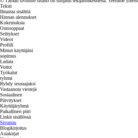
© Tämän sivuston sisältö on suojattu tekijänoikeudella. Teemme yhtei
Teksti
Ilmaista sisältöä
Hinnan alennukset
Kokemuksia
Ostosoppaat
Selitykset
Videot
Profiili
Minun käyttäjäni
sopimus
Ladata
Voitot
Työkalut
ryhmä
Ryhdy seuraajaksi
Vastaanota viestejä
Sosiaalinen
Päivitykset
Käyttäjäryhmä
Paikallinen piiri
Linkit sisällössä
Sivupuu
Blogikirjoitus
Asiakirjat