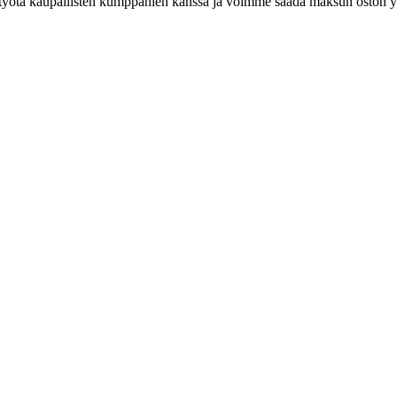
styötä kaupallisten kumppanien kanssa ja voimme saada maksun oston yh