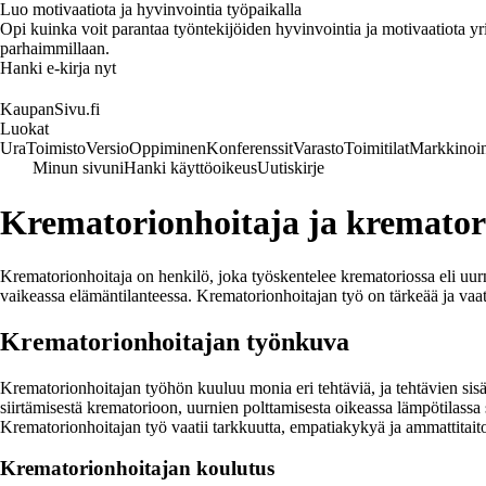
Luo motivaatiota ja hyvinvointia työpaikalla
Opi kuinka voit parantaa työntekijöiden hyvinvointia ja motivaatiota yrity
parhaimmillaan.
Hanki e-kirja nyt
KaupanSivu.fi
Luokat
Ura
Toimisto
Versio
Oppiminen
Konferenssit
Varasto
Toimitilat
Markkinoin
Minun sivuni
Hanki käyttöoikeus
Uutiskirje
Krematorionhoitaja ja kremator
Krematorionhoitaja on henkilö, joka työskentelee krematoriossa eli uu
vaikeassa elämäntilanteessa. Krematorionhoitajan työ on tärkeää ja vaat
Krematorionhoitajan työnkuva
Krematorionhoitajan työhön kuuluu monia eri tehtäviä, ja tehtävien sisä
siirtämisestä krematorioon, uurnien polttamisesta oikeassa lämpötilassa s
Krematorionhoitajan työ vaatii tarkkuutta, empatiakykyä ja ammattitait
Krematorionhoitajan koulutus