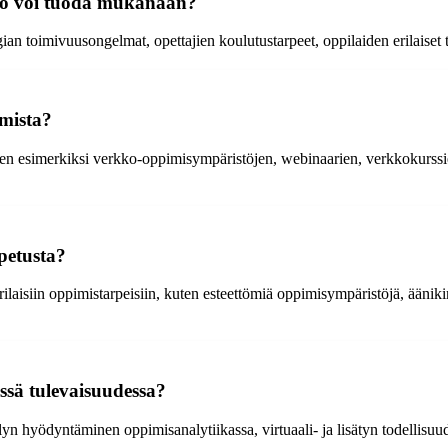
tto voi tuoda mukanaan?
an toimivuusongelmat, opettajien koulutustarpeet, oppilaiden erilaiset ta
imista?
en esimerkiksi verkko-oppimisympäristöjen, webinaarien, verkkokurssie
opetusta?
rilaisiin oppimistarpeisiin, kuten esteettömiä oppimisympäristöjä, äänikir
ssä tulevaisuudessa?
n hyödyntäminen oppimisanalytiikassa, virtuaali- ja lisätyn todellisuud