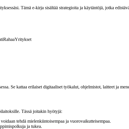
ksessäsi. Tämä e-kirja sisältää strategioita ja käytäntöjä, jotka edistävä
ti
Rahaa
Yritykset
a. Se kattaa erilaiset digitaaliset työkalut, ohjelmistot, laitteet ja me
ilaitoksille. Tässä joitakin hyötyjä:
voidaan tehdä mielenkiintoisempaa ja vuorovaikutteisempaa.
oppimispolkuja ja tukea.