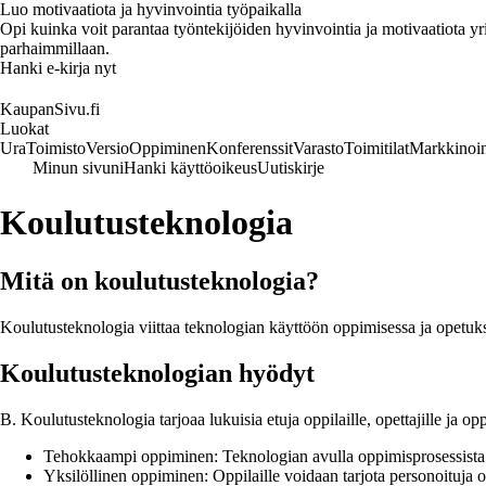
Luo motivaatiota ja hyvinvointia työpaikalla
Opi kuinka voit parantaa työntekijöiden hyvinvointia ja motivaatiota yrity
parhaimmillaan.
Hanki e-kirja nyt
KaupanSivu.fi
Luokat
Ura
Toimisto
Versio
Oppiminen
Konferenssit
Varasto
Toimitilat
Markkinoin
Minun sivuni
Hanki käyttöoikeus
Uutiskirje
Koulutusteknologia
Mitä on koulutusteknologia?
Koulutusteknologia viittaa teknologian käyttöön oppimisessa ja opetuksess
Koulutusteknologian hyödyt
B. Koulutusteknologia tarjoaa lukuisia etuja oppilaille, opettajille ja opp
Tehokkaampi oppiminen: Teknologian avulla oppimisprosessista 
Yksilöllinen oppiminen: Oppilaille voidaan tarjota personoituja 