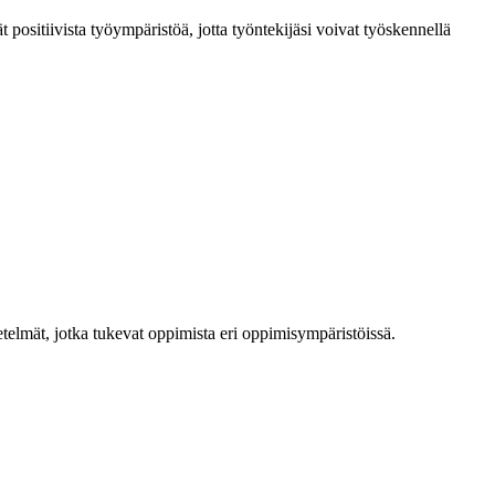
t positiivista työympäristöä, jotta työntekijäsi voivat työskennellä
netelmät, jotka tukevat oppimista eri oppimisympäristöissä.