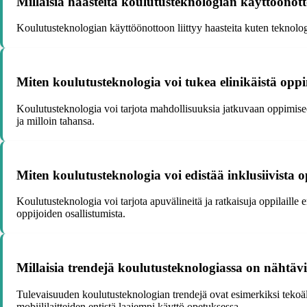
Millaisia haasteita koulutusteknologian käyttööno
Koulutusteknologian käyttöönottoon liittyy haasteita kuten teknologi
Miten koulutusteknologia voi tukea elinikäistä opp
Koulutusteknologia voi tarjota mahdollisuuksia jatkuvaan oppimise
ja milloin tahansa.
Miten koulutusteknologia voi edistää inklusiivista 
Koulutusteknologia voi tarjota apuvälineitä ja ratkaisuja oppilaille e
oppijoiden osallistumista.
Millaisia trendejä koulutusteknologiassa on nähtävi
Tulevaisuuden koulutusteknologian trendejä ovat esimerkiksi tekoäly
mobiililaitteiden entistä laajempi käyttö opetuksessa.