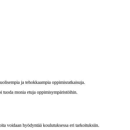
puolisempia ja tehokkaampia oppimisratkaisuja.
oi tuoda monia etuja oppimisympäristöihin.
 joita voidaan hyödyntää koulutuksessa eri tarkoituksiin.