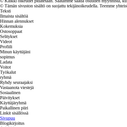
© Kaikki oikeudet pidätetään. Saatamme saada osuuden myynnistä, kun t
© Tämän sivuston sisältö on suojattu tekijänoikeudella. Teemme yhtei
Teksti
Ilmaista sisältöä
Hinnan alennukset
Kokemuksia
Ostosoppaat
Selitykset
Videot
Profiili
Minun käyttäjäni
sopimus
Ladata
Voitot
Työkalut
ryhmä
Ryhdy seuraajaksi
Vastaanota viestejä
Sosiaalinen
Päivitykset
Käyttäjäryhmä
Paikallinen piiri
Linkit sisällössä
Sivupuu
Blogikirjoitus