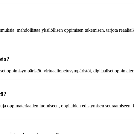
emuksia, mahdollistaa yksilöllisen oppimisen tukemisen, tarjota reaaliai
sia?
et oppimisympäristöt, virtuaaliopetusympäristöt, digitaaliset oppimateri
tä?
aluja oppimateriaalien luomiseen, oppilaiden edistymisen seuraamiseen,