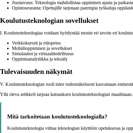
Joustavuus: Teknologia mahdollistaa oppimisen ajasta ja paikasta
Opintoseuranta: Opettajille tarjotaan parempia työkaluja oppilai
Koulutusteknologian sovellukset
I. Koulutusteknologiaa voidaan hyödyntää monin eri tavoin eri koulutusa
Verkkokurssit ja etäopetus
Mobiilioppiminen ja sovellukset
Simulaatiot ja virtuaalitodellisuus
Oppimisanalytiikka ja tekoäly
Tulevaisuuden näkymät
V. Koulutusteknologian rooli tulee todennäköisesti kasvamaan entisest
Yllä oleva artikkeli tarjoaa katsauksen koulutusteknologian maailmaan
Mitä tarkoitetaan koulutusteknologialla?
Koulutusteknologia viittaa teknologian käyttöön opetuksessa ja oppimi