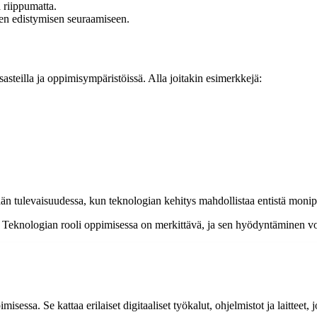
 riippumatta.
den edistymisen seuraamiseen.
steilla ja oppimisympäristöissä. Alla joitakin esimerkkejä:
ään tulevaisuudessa, kun teknologian kehitys mahdollistaa entistä moni
. Teknologian rooli oppimisessa on merkittävä, ja sen hyödyntäminen v
sessa. Se kattaa erilaiset digitaaliset työkalut, ohjelmistot ja laitteet,