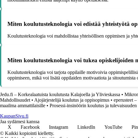
Miten koulutusteknologia voi edistää yhteistyötä opi
Koulutusteknologia voi mahdollistaa yhteisöllisen oppimisen ja yhteis
Miten koulutusteknologia voi tukea opiskelijoiden 
Koulutusteknologia voi tarjota oppilaille motivoivia oppimispelillis
oppimiseen, mikä voi lisätä oppilaiden motivaatiota ja sitoutumista
Jedu.fi – Korkealaatuista koulutusta Kalajoella ja Ylivieskassa
•
Mikrom
Mahdollisuudet
•
Ajojärjestelijä koulutus ja oppisopimus
•
eperusteet –
maailma ammattilaisille
•
Prosessi-insinöörin koulutus ja tulevaisuude
KaupanSivu.fi
Jaa sydämesi kanssa
X
Facebook
Instagram
LinkedIn
YouTube
Pin
© Kaikki kopiointi kielletty.