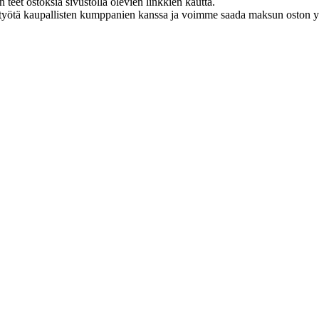
eet ostoksia sivustolla olevien linkkien kautta.
styötä kaupallisten kumppanien kanssa ja voimme saada maksun oston yh