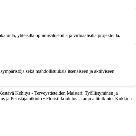
illa, yhteisillä oppimisalustoilla ja virtuaalisilla projekteilla.
misympäristöjä sekä mahdollisuuksia itsenäiseen ja aktiiviseen
 Kestävä Kehitys
•
Terveystieteiden Maisteri: Työllistyminen ja
s ja Pelastajatutkinto
•
Floristi koulutus ja ammattitutkinto: Kukkien