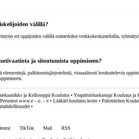
skelijoiden välillä?
työn eri oppijoiden välillä esimerkiksi verkkokeskusteluilla, ryhmätyökalu
motivaatiota ja sitoutumista oppimiseen?
iä elementtejä, palkitsemisjärjestelmiä, visuaalisesti houkuttelevia oppi
 oppimiseen.
ekaanikko ja Kelloseppä Koulutus
•
Ympäristötarkastaja Koulutus ja
 Perusteet www.e – e. – e
•
Lääkäri koulutus kesto
•
Palomiehen Koulutu
n mahdollisuudet
•
terest
TikTok
Mail
RSS