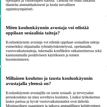
opettajien ja vanhempien kanssa. Tärkeää on osata ratkaista
tilanteita ammattitaitoisesti ja luoda turvallinen
oppimisympäristö.
Miten koulunkäynnin avustaja voi edistää
oppilaan sosiaalisia taitoja?
Koulunkäynnin avustaja voi edistää oppilaan sosiaalisia taitoja
esimerkiksi ohjaamalla ryhmätyöskentelyssä, opettamalla
vuorovaikutustaitoja, tukemalla konfliktien ratkaisemisessa sekä
kannustamalla positiiviseen käytökseen ja toisten
huomioimiseen.
Millainen koulutus ja tausta koulunkäynnin
avustajalla yleensä on?
Koulunkäynnin avustajilla on usein sosiaali- ja terveysalan
peruskoulutus tai muu soveltuva koulutus. Lisäksi työkokemus
lasten parissa ja hyvät vuorovaikutustaidot ovat tärkeitä.
Monipuolinen osaaminen ja jatkuva ammatillinen kehittyminen