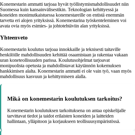
Konemestarin ammatti tarjoaa hyvät työllistymismahdollisuudet niin
Suomessa kuin kansainvälisestikin. Teknologian kehittyessä ja
koneiden monimutkaistuessa konemestareille on entistä enemmän
tarvetta eri alojen yrityksissä. Konemestarina työskenteleminen voi
avata ovia myös esimies- ja johtotehtäviin alan yrityksissä.
Yhteenveto
Konemestarin koulutus tarjoaa innokkaille ja teknisesti taitaville
henkilöille mahdollisuuden kehittää osaamistaan ja rakentaa vakaan
uran koneteollisuuden parissa. Koulutusohjelmat tarjoavat
monipuolista opetusta ja mahdollistavat käytännön kokemuksen
hankkimisen alalta. Konemestarin ammatti ei ole vain työ, vaan myös
mahdollisuus kasvuun ja kehittymiseen alalla.
Mikä on konemestarin koulutuksen tarkoitus?
Konemestarin koulutuksen tarkoituksena on antaa opiskelijalle
tarvittavat tiedot ja taidot erilaisten koneiden ja laitteiden
hallintaan, ylläpitoon ja korjaukseen teollisuusympäristössä.