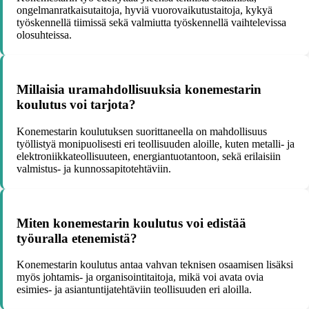
ongelmanratkaisutaitoja, hyviä vuorovaikutustaitoja, kykyä
työskennellä tiimissä sekä valmiutta työskennellä vaihtelevissa
olosuhteissa.
Millaisia uramahdollisuuksia konemestarin
koulutus voi tarjota?
Konemestarin koulutuksen suorittaneella on mahdollisuus
työllistyä monipuolisesti eri teollisuuden aloille, kuten metalli- ja
elektroniikkateollisuuteen, energiantuotantoon, sekä erilaisiin
valmistus- ja kunnossapitotehtäviin.
Miten konemestarin koulutus voi edistää
työuralla etenemistä?
Konemestarin koulutus antaa vahvan teknisen osaamisen lisäksi
myös johtamis- ja organisointitaitoja, mikä voi avata ovia
esimies- ja asiantuntijatehtäviin teollisuuden eri aloilla.