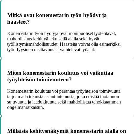
Mitkä ovat konemestarin työn hyödyt ja
haasteet?
Konemestarin työn hyötyjä ovat monipuoliset työtehtävät,
mahdollisuus kehittyä teknisellä alalla sekä hyvät
työllistymismahdollisuudet. Haasteita voivat olla esimerkiksi
työn fyysinen rasittavuus ja vaihtelevat työajat.
Miten konemestarin koulutus voi vaikuttaa
työyhteisön toimivuuteen?
Konemestarin koulutus voi parantaa työyhteisön toimivuutta
tarjoamalla teknistä asiantuntemusta, joka edistää tuotannon
sujuvuutta ja laadukkuutta sekä mahdollistaa tehokkaamman
ongelmanratkaisun.
Millaisia kehitysnäkymiä konemestarin alalla on