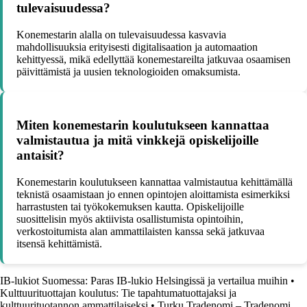
tulevaisuudessa?
Konemestarin alalla on tulevaisuudessa kasvavia
mahdollisuuksia erityisesti digitalisaation ja automaation
kehittyessä, mikä edellyttää konemestareilta jatkuvaa osaamisen
päivittämistä ja uusien teknologioiden omaksumista.
Miten konemestarin koulutukseen kannattaa
valmistautua ja mitä vinkkejä opiskelijoille
antaisit?
Konemestarin koulutukseen kannattaa valmistautua kehittämällä
teknistä osaamistaan jo ennen opintojen aloittamista esimerkiksi
harrastusten tai työkokemuksen kautta. Opiskelijoille
suosittelisin myös aktiivista osallistumista opintoihin,
verkostoitumista alan ammattilaisten kanssa sekä jatkuvaa
itsensä kehittämistä.
IB-lukiot Suomessa: Paras IB-lukio Helsingissä ja vertailua muihin
•
Kulttuurituottajan koulutus: Tie tapahtumatuottajaksi ja
kulttuurituotannon ammattilaiseksi
•
Turku Tradenomi – Tradenomi