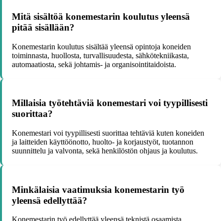
Mitä sisältöä konemestarin koulutus yleensä
pitää sisällään?
Konemestarin koulutus sisältää yleensä opintoja koneiden
toiminnasta, huollosta, turvallisuudesta, sähkötekniikasta,
automaatiosta, sekä johtamis- ja organisointitaidoista.
Millaisia työtehtäviä konemestari voi tyypillisesti
suorittaa?
Konemestari voi tyypillisesti suorittaa tehtäviä kuten koneiden
ja laitteiden käyttöönotto, huolto- ja korjaustyöt, tuotannon
suunnittelu ja valvonta, sekä henkilöstön ohjaus ja koulutus.
Minkälaisia vaatimuksia konemestarin työ
yleensä edellyttää?
Konemestarin työ edellyttää yleensä teknistä osaamista,