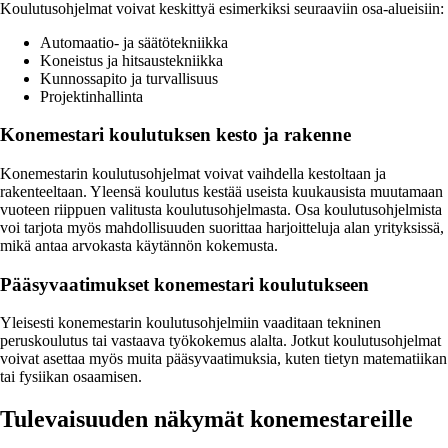
Koulutusohjelmat voivat keskittyä esimerkiksi seuraaviin osa-alueisiin:
Automaatio- ja säätötekniikka
Koneistus ja hitsaustekniikka
Kunnossapito ja turvallisuus
Projektinhallinta
Konemestari koulutuksen kesto ja rakenne
Konemestarin koulutusohjelmat voivat vaihdella kestoltaan ja
rakenteeltaan. Yleensä koulutus kestää useista kuukausista muutamaan
vuoteen riippuen valitusta koulutusohjelmasta. Osa koulutusohjelmista
voi tarjota myös mahdollisuuden suorittaa harjoitteluja alan yrityksissä,
mikä antaa arvokasta käytännön kokemusta.
Pääsyvaatimukset konemestari koulutukseen
Yleisesti konemestarin koulutusohjelmiin vaaditaan tekninen
peruskoulutus tai vastaava työkokemus alalta. Jotkut koulutusohjelmat
voivat asettaa myös muita pääsyvaatimuksia, kuten tietyn matematiikan
tai fysiikan osaamisen.
Tulevaisuuden näkymät konemestareille