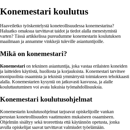
Konemestari koulutus
Haaveiletko työskentelystä koneteollisuudessa konemestarina?
Haluatko omaksua tarvittavat taidot ja tiedot alalla menestymistä
varten? Tässä artikkelissa pureudumme konemestarin koulutuksen
maailmaan ja annamme vinkkejä tuleville asiantuntijoille.
Mikä on konemestari?
Konemestari
on tekninen asiantuntija, joka vastaa erilaisten koneiden
ja laitteiden käytöstä, huollosta ja korjauksista. Konemestari tarvitsee
monipuolista osaamista ja teknistä ymmärrystä toimiakseen tehokkaasti
alalla. Konemestarien kysyntä on jatkuvasti kasvussa, ja alalle
kouluttautuminen voi avata lukuisia työmahdollisuuksia.
Konemestari koulutusohjelmat
Konemestarin koulutusohjelmat tarjoavat opiskelijoille vankan
perustan koneteollisuuden vaatimusten mukaiseen osaamiseen.
Ohjelmiin sisältyy sekä teoreettista että käytännön opetusta, jonka
avulla opiskelijat saavat tarvittavat valmiudet työelämään.