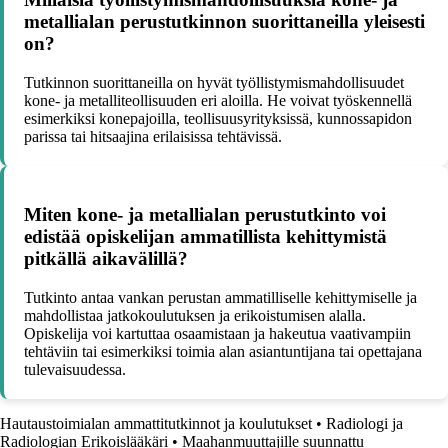
metallialan perustutkinnon suorittaneilla yleisesti
on?
Tutkinnon suorittaneilla on hyvät työllistymismahdollisuudet
kone- ja metalliteollisuuden eri aloilla. He voivat työskennellä
esimerkiksi konepajoilla, teollisuusyrityksissä, kunnossapidon
parissa tai hitsaajina erilaisissa tehtävissä.
Miten kone- ja metallialan perustutkinto voi
edistää opiskelijan ammatillista kehittymistä
pitkällä aikavälillä?
Tutkinto antaa vankan perustan ammatilliselle kehittymiselle ja
mahdollistaa jatkokoulutuksen ja erikoistumisen alalla.
Opiskelija voi kartuttaa osaamistaan ja hakeutua vaativampiin
tehtäviin tai esimerkiksi toimia alan asiantuntijana tai opettajana
tulevaisuudessa.
Hautaustoimialan ammattitutkinnot ja koulutukset
•
Radiologi ja
Radiologian Erikoislääkäri
•
Maahanmuuttajille suunnattu