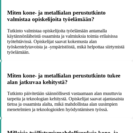
Miten kone- ja metallialan perustutkinto
valmistaa opiskelijoita työelämään?
Tutkinto valmistaa opiskelijoita työelämään antamalla
käytännönläheistä osaamista ja valmiuksia toimia erilaisissa
työtehtävissä. Opiskelijat saavat kokemusta alan
työskentelytavoista ja -ympäristöistä, mikä helpottaa siirtymistä
työelämään.
Miten kone- ja metallialan perustutkinto tukee
alan jatkuvaa kehitystä?
Tutkinto päivitetään säännöllisesti vastaamaan alan muuttuvia
tarpeita ja teknologian kehitystä. Opiskelijat saavat ajantasaista
tietoa ja osaamista alalta, mikä mahdollistaa alan uusimpien
menetelmien ja teknologioiden hyödyntämisen työssä.
Millaisia työllistymismahdollisuuksia kone- ja