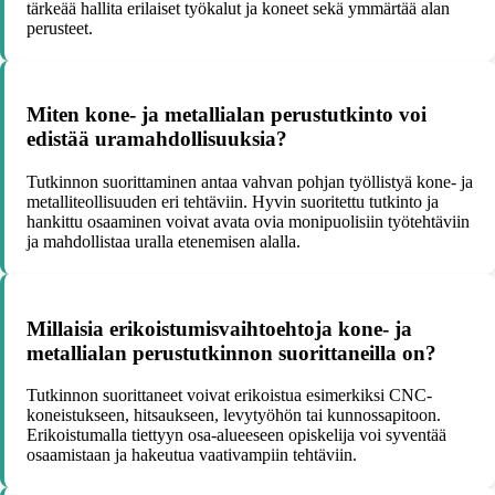
tärkeää hallita erilaiset työkalut ja koneet sekä ymmärtää alan
perusteet.
Miten kone- ja metallialan perustutkinto voi
edistää uramahdollisuuksia?
Tutkinnon suorittaminen antaa vahvan pohjan työllistyä kone- ja
metalliteollisuuden eri tehtäviin. Hyvin suoritettu tutkinto ja
hankittu osaaminen voivat avata ovia monipuolisiin työtehtäviin
ja mahdollistaa uralla etenemisen alalla.
Millaisia erikoistumisvaihtoehtoja kone- ja
metallialan perustutkinnon suorittaneilla on?
Tutkinnon suorittaneet voivat erikoistua esimerkiksi CNC-
koneistukseen, hitsaukseen, levytyöhön tai kunnossapitoon.
Erikoistumalla tiettyyn osa-alueeseen opiskelija voi syventää
osaamistaan ja hakeutua vaativampiin tehtäviin.