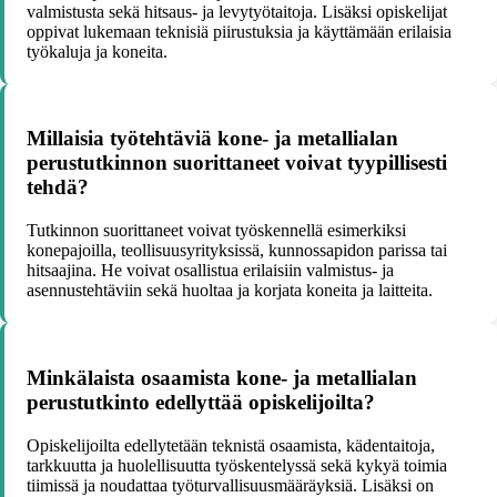
valmistusta sekä hitsaus- ja levytyötaitoja. Lisäksi opiskelijat
oppivat lukemaan teknisiä piirustuksia ja käyttämään erilaisia
työkaluja ja koneita.
Millaisia työtehtäviä kone- ja metallialan
perustutkinnon suorittaneet voivat tyypillisesti
tehdä?
Tutkinnon suorittaneet voivat työskennellä esimerkiksi
konepajoilla, teollisuusyrityksissä, kunnossapidon parissa tai
hitsaajina. He voivat osallistua erilaisiin valmistus- ja
asennustehtäviin sekä huoltaa ja korjata koneita ja laitteita.
Minkälaista osaamista kone- ja metallialan
perustutkinto edellyttää opiskelijoilta?
Opiskelijoilta edellytetään teknistä osaamista, kädentaitoja,
tarkkuutta ja huolellisuutta työskentelyssä sekä kykyä toimia
tiimissä ja noudattaa työturvallisuusmääräyksiä. Lisäksi on