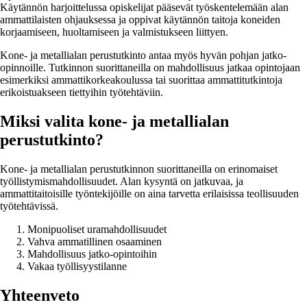
Käytännön harjoittelussa opiskelijat pääsevät työskentelemään alan
ammattilaisten ohjauksessa ja oppivat käytännön taitoja koneiden
korjaamiseen, huoltamiseen ja valmistukseen liittyen.
Kone- ja metallialan perustutkinto antaa myös hyvän pohjan jatko-
opinnoille. Tutkinnon suorittaneilla on mahdollisuus jatkaa opintojaan
esimerkiksi ammattikorkeakoulussa tai suorittaa ammattitutkintoja
erikoistuakseen tiettyihin työtehtäviin.
Miksi valita kone- ja metallialan
perustutkinto?
Kone- ja metallialan perustutkinnon suorittaneilla on erinomaiset
työllistymismahdollisuudet. Alan kysyntä on jatkuvaa, ja
ammattitaitoisille työntekijöille on aina tarvetta erilaisissa teollisuuden
työtehtävissä.
Monipuoliset uramahdollisuudet
Vahva ammatillinen osaaminen
Mahdollisuus jatko-opintoihin
Vakaa työllisyystilanne
Yhteenveto