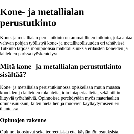
Kone- ja metallialan
perustutkinto
Kone- ja metallialan perustutkinto on ammatillinen tutkinto, joka antaa
vahvan pohjan työllistyä kone- ja metalliteollisuuden eri tehtävissä.
Tutkinto tarjoaa monipuolisia mahdollisuuksia erilaisten koneiden ja
laitteiden parissa työskentelyyn.
Mitä kone- ja metallialan perustutkinto
sisältää?
Kone- ja metallialan perustutkinnossa opiskellaan muun muassa
koneiden ja laitteiden rakenteita, toimintaperiaatteita, sekä niihin
liittyviä työtehtäviä. Opinnoissa perehdytään myös materiaalien
ominaisuuksiin, kuten metallien ja muovien käyttäytymiseen eri
tilanteissa.
Opintojen rakenne
Opinnot koostuvat sekä teoreettisista että käytännön osuuksista.