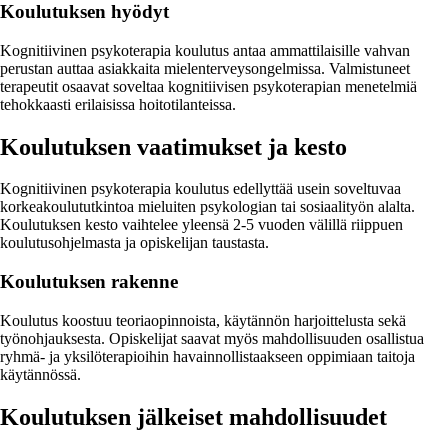
Koulutuksen hyödyt
Kognitiivinen psykoterapia koulutus antaa ammattilaisille vahvan
perustan auttaa asiakkaita mielenterveysongelmissa. Valmistuneet
terapeutit osaavat soveltaa kognitiivisen psykoterapian menetelmiä
tehokkaasti erilaisissa hoitotilanteissa.
Koulutuksen vaatimukset ja kesto
Kognitiivinen psykoterapia koulutus edellyttää usein soveltuvaa
korkeakoulututkintoa mieluiten psykologian tai sosiaalityön alalta.
Koulutuksen kesto vaihtelee yleensä 2-5 vuoden välillä riippuen
koulutusohjelmasta ja opiskelijan taustasta.
Koulutuksen rakenne
Koulutus koostuu teoriaopinnoista, käytännön harjoittelusta sekä
työnohjauksesta. Opiskelijat saavat myös mahdollisuuden osallistua
ryhmä- ja yksilöterapioihin havainnollistaakseen oppimiaan taitoja
käytännössä.
Koulutuksen jälkeiset mahdollisuudet