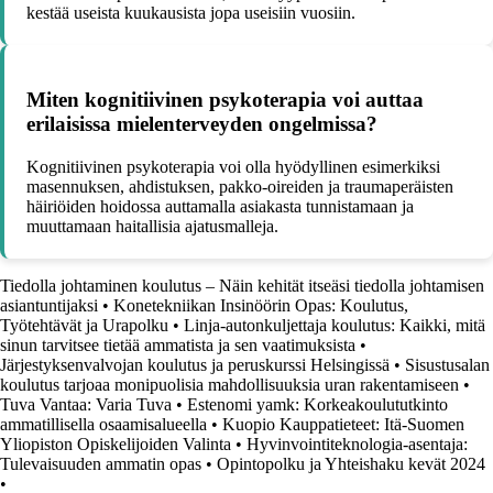
kestää useista kuukausista jopa useisiin vuosiin.
Miten kognitiivinen psykoterapia voi auttaa
erilaisissa mielenterveyden ongelmissa?
Kognitiivinen psykoterapia voi olla hyödyllinen esimerkiksi
masennuksen, ahdistuksen, pakko-oireiden ja traumaperäisten
häiriöiden hoidossa auttamalla asiakasta tunnistamaan ja
muuttamaan haitallisia ajatusmalleja.
Tiedolla johtaminen koulutus – Näin kehität itseäsi tiedolla johtamisen
asiantuntijaksi
•
Konetekniikan Insinöörin Opas: Koulutus,
Työtehtävät ja Urapolku
•
Linja-autonkuljettaja koulutus: Kaikki, mitä
sinun tarvitsee tietää ammatista ja sen vaatimuksista
•
Järjestyksenvalvojan koulutus ja peruskurssi Helsingissä
•
Sisustusalan
koulutus tarjoaa monipuolisia mahdollisuuksia uran rakentamiseen
•
Tuva Vantaa: Varia Tuva
•
Estenomi yamk: Korkeakoulututkinto
ammatillisella osaamisalueella
•
Kuopio Kauppatieteet: Itä-Suomen
Yliopiston Opiskelijoiden Valinta
•
Hyvinvointiteknologia-asentaja:
Tulevaisuuden ammatin opas
•
Opintopolku ja Yhteishaku kevät 2024
•