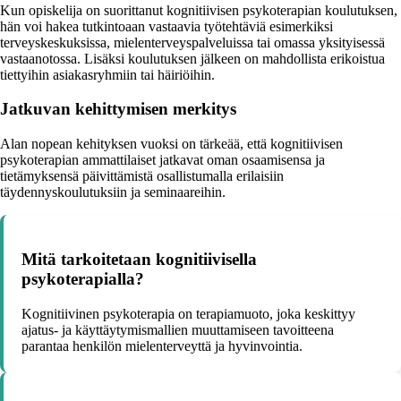
Kun opiskelija on suorittanut kognitiivisen psykoterapian koulutuksen,
hän voi hakea tutkintoaan vastaavia työtehtäviä esimerkiksi
terveyskeskuksissa, mielenterveyspalveluissa tai omassa yksityisessä
vastaanotossa. Lisäksi koulutuksen jälkeen on mahdollista erikoistua
tiettyihin asiakasryhmiin tai häiriöihin.
Jatkuvan kehittymisen merkitys
Alan nopean kehityksen vuoksi on tärkeää, että kognitiivisen
psykoterapian ammattilaiset jatkavat oman osaamisensa ja
tietämyksensä päivittämistä osallistumalla erilaisiin
täydennyskoulutuksiin ja seminaareihin.
Mitä tarkoitetaan kognitiivisella
psykoterapialla?
Kognitiivinen psykoterapia on terapiamuoto, joka keskittyy
ajatus- ja käyttäytymismallien muuttamiseen tavoitteena
parantaa henkilön mielenterveyttä ja hyvinvointia.