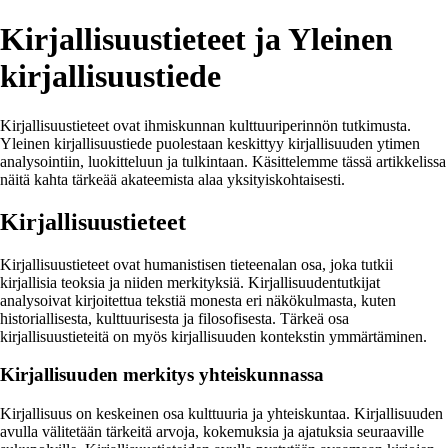
Kirjallisuustieteet ja Yleinen
kirjallisuustiede
Kirjallisuustieteet ovat ihmiskunnan kulttuuriperinnön tutkimusta.
Yleinen kirjallisuustiede puolestaan keskittyy kirjallisuuden ytimen
analysointiin, luokitteluun ja tulkintaan. Käsittelemme tässä artikkelissa
näitä kahta tärkeää akateemista alaa yksityiskohtaisesti.
Kirjallisuustieteet
Kirjallisuustieteet ovat humanistisen tieteenalan osa, joka tutkii
kirjallisia teoksia ja niiden merkityksiä. Kirjallisuudentutkijat
analysoivat kirjoitettua tekstiä monesta eri näkökulmasta, kuten
historiallisesta, kulttuurisesta ja filosofisesta. Tärkeä osa
kirjallisuustieteitä on myös kirjallisuuden kontekstin ymmärtäminen.
Kirjallisuuden merkitys yhteiskunnassa
Kirjallisuus on keskeinen osa kulttuuria ja yhteiskuntaa. Kirjallisuuden
avulla välitetään tärkeitä arvoja, kokemuksia ja ajatuksia seuraaville