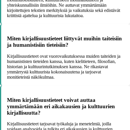
yhteiskunnallisiin ilmiöihin. Ne auttavat ymmärtämään
kirjoitettujen tekstien merkityksiä ja vaikutuksia sekä edistävät
kriittistä ajattelua ja kulttuurista lukutaitoa.
Miten kirjallisuustieteet liittyvät muihin taiteisiin
ja humanistisiin tieteisiin?
Kirjallisuustieteet ovat vuorovaikutuksessa muiden taiteiden ja
humanististen tieteiden kanssa, kuten kielitieteen, filosofian,
historian ja kulttuurintutkimuksen kanssa. Ne rikastavat
ymmärrystä kulttuurista kokonaisuutena ja tarjoavat
monitieteistä näkökulmaa.
Miten kirjallisuustieteet voivat auttaa
ymmärtämään eri aikakausien ja kulttuurien
kirjallisuutta?
Kirjallisuustieteet tarjoavat työkaluja ja menetelmiä, joilla
voidaan analysoida ja tulkita eri aikakausien ja kulttuurien