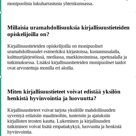
monipuolista lukuharrastusta yhteiskunnassa.
Millaisia uramahdollisuuksia kirjallisuustieteiden
opiskelijoilla on?
Kirjallisuustieteiden opiskelijoilla on monipuoliset
uramahdollisuudet esimerkiksi kirjastoissa, kustannusalalla,
kulttuurijärjestöissä, mediassa, markkinoinnissa, opetusalalla ja
tutkimuksessa. Lisäksi kirjallisuustieteiden monipuoliset taidot
ovat arvostettuja monilla eri aloilla.
Miten kirjallisuustieteet voivat edistää yksilön
henkistä hyvinvointia ja luovuutta?
Kirjallisuustieteet voivat tarjota yksilölle mahdollisuuden
syventyä erilaisiin maailmoihin, tunteisiin ja ajatuksiin
kirjallisten teosten kautta. Lukeminen ja kirjallisuuden
tutkiminen voivat lisätä empatiakykyä, luovuutta ja henkistä
hyvinvointia.