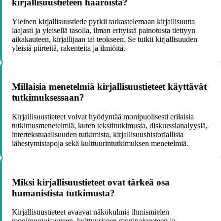
kirjallisuustieteen haaroista?
Yleinen kirjallisuustiede pyrkii tarkastelemaan kirjallisuutta
laajasti ja yleisellä tasolla, ilman erityistä painotusta tiettyyn
aikakauteen, kirjailijaan tai teokseen. Se tutkii kirjallisuuden
yleisiä piirteitä, rakenteita ja ilmiöitä.
Millaisia menetelmiä kirjallisuustieteet käyttävät
tutkimuksessaan?
Kirjallisuustieteet voivat hyödyntää monipuolisesti erilaisia
tutkimusmenetelmiä, kuten tekstitutkimusta, diskurssianalyysiä,
intertekstuaalisuuden tutkimista, kirjallisuushistoriallisia
lähestymistapoja sekä kulttuurintutkimuksen menetelmiä.
Miksi kirjallisuustieteet ovat tärkeä osa
humanistista tutkimusta?
Kirjallisuustieteet avaavat näkökulmia ihmismielen
monimuotoisuuteen, kulttuuriseen moninaisuuteen ja