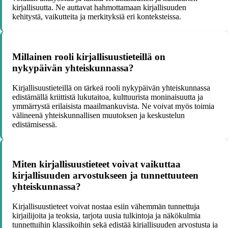
kirjallisuutta. Ne auttavat hahmottamaan kirjallisuuden
kehitystä, vaikutteita ja merkityksiä eri konteksteissa.
Millainen rooli kirjallisuustieteillä on
nykypäivän yhteiskunnassa?
Kirjallisuustieteillä on tärkeä rooli nykypäivän yhteiskunnassa
edistämällä kriittistä lukutaitoa, kulttuurista moninaisuutta ja
ymmärrystä erilaisista maailmankuvista. Ne voivat myös toimia
välineenä yhteiskunnallisen muutoksen ja keskustelun
edistämisessä.
Miten kirjallisuustieteet voivat vaikuttaa
kirjallisuuden arvostukseen ja tunnettuuteen
yhteiskunnassa?
Kirjallisuustieteet voivat nostaa esiin vähemmän tunnettuja
kirjailijoita ja teoksia, tarjota uusia tulkintoja ja näkökulmia
tunnettuihin klassikoihin sekä edistää kirjallisuuden arvostusta ja