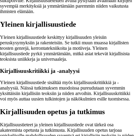
sukupolville. Kirjallisuustieteiden avulla pystytään avaamaan kirjojen
syvempiä merkityksiä ja ymmärtämään paremmin niiden vaikutusta
ihmisten elämään.
Yleinen kirjallisuustiede
Yleinen kirjallisuustiede keskittyy kirjallisuuden yleisiin
peruskysymyksiin ja rakenteisiin. Se tutkii muun muassa kirjallisten
teosten genrejä, kerrontatekniikoita ja motiiveja. Yleinen
kirjallisuustiede pyrkii ymmärtämään, mitkä asiat tekevät kirjallisista
teoksista uniikkeja ja universaaleja.
Kirjallisuuskritiikki ja -analyysi
Yleinen kirjallisuustiede sisältää myös kirjallisuuskritiikkiä ja -
analyysiä. Näissä tutkimuksen muodoissa pureudutaan syvemmin
yksittäisiin kirjallisiin teoksiin ja niiden arvoihin. Kirjallisuuskritiikki
voi myös auttaa uusien tulkintojen ja näkökulmien esille tuomisessa.
Kirjallisuuden opetus ja tutkimus
Kirjallisuustieteet ja yleinen kirjallisuustiede ovat tärkeä osa
akateemista opetusta ja tutkimusta. Kirjallisuuden opetus tarjoaa
opiskelijoille mahdollisuuden syventyä eri kirjallisiin teoksiin ja niiden