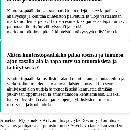
Kiinteistöpäällikkö seuraa markkinatrendejä, tekee kilpailija-
analyysejä ja kehittää kiinteistön palveluita ja tiloja vastaamaan
markkinoiden tarpeita. Hän voi esimerkiksi järjestää tapahtumia,
parantaa kiinteistön viihtyisyyttä ja tehdä
markkinointitoimenpiteitä kiinteistön näkyvyyden lisäämiseksi.
Miten kiinteistöpäällikkö pitää itsensä ja tiiminsä
ajan tasalla alalla tapahtuvista muutoksista ja
kehityksestä?
Kiinteistöpäällikkö osallistuu alan koulutuksiin, seminaareihin ja
verkostoituu muiden alan ammattilaisten kanssa. Hän seuraa
aktiivisesti alan uutisia ja trendejä sekä kannustaa tiimiään
jatkuvaan oppimiseen ja ammattitaidon kehittämiseen. Lisäksi
hän voi hyödyntää alan järjestöjen ja yhdistysten tarjoamia
resursseja ja koulutuksia.
Annetaan Mynämäki
•
Ai Koulutus ja Cyber Security Koulutus
•
Kasvatus ja ohjausalan perustutkinto
•
Soveltava taide: Luovuuden