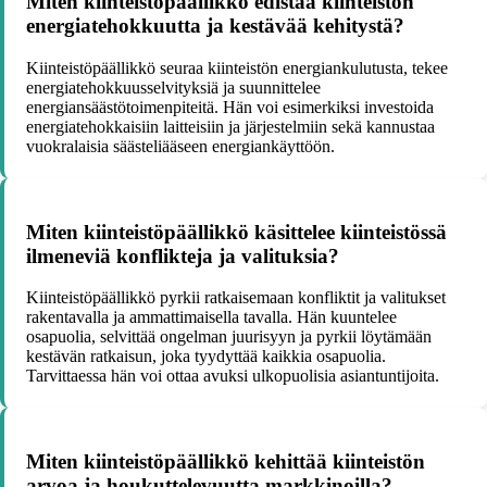
Miten kiinteistöpäällikkö edistää kiinteistön
energiatehokkuutta ja kestävää kehitystä?
Kiinteistöpäällikkö seuraa kiinteistön energiankulutusta, tekee
energiatehokkuusselvityksiä ja suunnittelee
energiansäästötoimenpiteitä. Hän voi esimerkiksi investoida
energiatehokkaisiin laitteisiin ja järjestelmiin sekä kannustaa
vuokralaisia säästeliääseen energiankäyttöön.
Miten kiinteistöpäällikkö käsittelee kiinteistössä
ilmeneviä konflikteja ja valituksia?
Kiinteistöpäällikkö pyrkii ratkaisemaan konfliktit ja valitukset
rakentavalla ja ammattimaisella tavalla. Hän kuuntelee
osapuolia, selvittää ongelman juurisyyn ja pyrkii löytämään
kestävän ratkaisun, joka tyydyttää kaikkia osapuolia.
Tarvittaessa hän voi ottaa avuksi ulkopuolisia asiantuntijoita.
Miten kiinteistöpäällikkö kehittää kiinteistön
arvoa ja houkuttelevuutta markkinoilla?