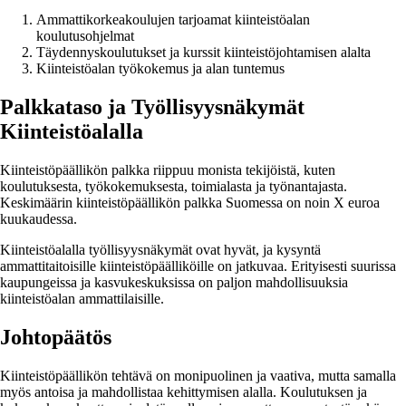
Ammattikorkeakoulujen tarjoamat kiinteistöalan
koulutusohjelmat
Täydennyskoulutukset ja kurssit kiinteistöjohtamisen alalta
Kiinteistöalan työkokemus ja alan tuntemus
Palkkataso ja Työllisyysnäkymät
Kiinteistöalalla
Kiinteistöpäällikön palkka riippuu monista tekijöistä, kuten
koulutuksesta, työkokemuksesta, toimialasta ja työnantajasta.
Keskimäärin kiinteistöpäällikön palkka Suomessa on noin X euroa
kuukaudessa.
Kiinteistöalalla työllisyysnäkymät ovat hyvät, ja kysyntä
ammattitaitoisille kiinteistöpäälliköille on jatkuvaa. Erityisesti suurissa
kaupungeissa ja kasvukeskuksissa on paljon mahdollisuuksia
kiinteistöalan ammattilaisille.
Johtopäätös
Kiinteistöpäällikön tehtävä on monipuolinen ja vaativa, mutta samalla
myös antoisa ja mahdollistaa kehittymisen alalla. Koulutuksen ja