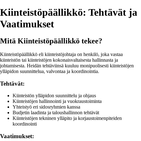
Kiinteistöpäällikkö: Tehtävät ja
Vaatimukset
Mitä Kiinteistöpäällikkö tekee?
Kiinteistöpäällikkö eli kiinteistöjohtaja on henkilö, joka vastaa
kiinteistön tai kiinteistöjen kokonaisvaltaisesta hallinnasta ja
johtamisesta. Heidän tehtäviinsä kuuluu monipuolisesti kiinteistöjen
ylläpidon suunnittelua, valvontaa ja koordinointia.
Tehtävät:
Kiinteistön ylläpidon suunnittelu ja ohjaus
Kiinteistöjen hallinnointi ja vuokraustoiminta
Yhteistyö eri sidosryhmien kanssa
Budjetin laadinta ja taloushallinnon tehtävät
Kiinteistöjen tekninen ylläpito ja korjaustoimenpiteiden
koordinointi
Vaatimukset: