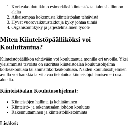
Korkeakoulututkinto esimerkiksi kiinteistö- tai taloushallinnon
alalta
Aikaisempaa kokemusta kiinteistöalan tehtävistä
Hyvät vuorovaikutustaidot ja kyky johtaa tiimiä
Organisointikyky ja järjestelmällinen työote
Miten Kiinteistöpäälliköksi voi
Kouluttautua?
Kiinteistöpäällikön tehtävään voi kouluttautua monilla eri tavoilla. Yksi
yleisimmistä tavoista on suorittaa kiinteistöalan koulutusohjelma
korkeakoulussa tai ammattikorkeakoulussa. Näiden koulutusohjelmien
avulla voi hankkia tarvittavaa tietotaitoa kiinteistöjohtamisen eri osa-
alueilta.
Kiinteistöalan Koulutusohjelmat:
Kiinteistöjen hallinta ja kehittäminen
Kiinteistö- ja rakennusalan johdon koulutus
Rakennuttaminen ja kiinteistöliiketoiminta
Lisäksi: