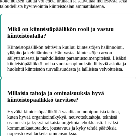
kokemuksen kautta voi edetä urallaan ja saavuttaa menestystä sekä
taloudellista hyvinvointia kiinteistöalan ammattilaisena.
Mikä on kiinteistöpäällikön rooli ja vastuu
kiinteistöalalla?
Kiinteistöpäällikön tehtäviin kuuluu kiinteistöjen hallinnointi,
ylläpito ja kehittäminen. Hän vastaa kiinteistöjen arvon
säilyttämisestä ja mahdollisista parannustoimenpiteistä. Lisäksi
kiinteistöpäällikkö hoitaa vuokrasopimuksiin liittyviä asioita ja
huolehtii kiinteistön turvallisuudesta ja laillisista velvoitteista.
Millaisia taitoja ja ominaisuuksia hyvä
kiinteistöpäällikkö tarvitsee?
Hyvältä kiinteistöpäälliköltä vaaditaan monipuolisia taitoja,
kuten hyvää organisointikykyä, neuvottelutaitoja, teknistä
osaamista ja kykyä ratkaista ongelmia tehokkaasti. Lisäksi
kommunikaatiotaidot, joustavuus ja kyky tehdä päätöksiä
nopeasti ovat tärkeitä ominaisuuksia.