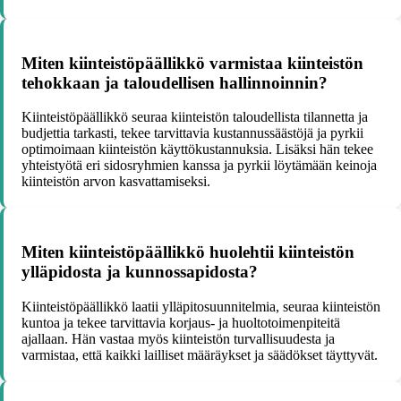
Miten kiinteistöpäällikkö varmistaa kiinteistön
tehokkaan ja taloudellisen hallinnoinnin?
Kiinteistöpäällikkö seuraa kiinteistön taloudellista tilannetta ja
budjettia tarkasti, tekee tarvittavia kustannussäästöjä ja pyrkii
optimoimaan kiinteistön käyttökustannuksia. Lisäksi hän tekee
yhteistyötä eri sidosryhmien kanssa ja pyrkii löytämään keinoja
kiinteistön arvon kasvattamiseksi.
Miten kiinteistöpäällikkö huolehtii kiinteistön
ylläpidosta ja kunnossapidosta?
Kiinteistöpäällikkö laatii ylläpitosuunnitelmia, seuraa kiinteistön
kuntoa ja tekee tarvittavia korjaus- ja huoltotoimenpiteitä
ajallaan. Hän vastaa myös kiinteistön turvallisuudesta ja
varmistaa, että kaikki lailliset määräykset ja säädökset täyttyvät.