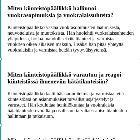
Miten kiinteistöpäällikkö hallinnoi
vuokrasopimuksia ja vuokralaissuhteita?
Kiinteistöpäällikkö vastaa vuokrasopimusten laatimisesta,
neuvotteluista ja muutoksista. Hän huolehtii vuokralaissuhteiden
ylläpidosta, hoitaa mahdolliset riitatilanteet ja varmistaa
vuokrien oikea-aikaisen maksun. Lisäksi hän pitää yhteyttä
vuokralaisiin ja varmistaa heidän tyytyväisyytensä.
Miten kiinteistöpäällikkö varautuu ja reagoi
kiinteistössä ilmeneviin hätätilanteisiin?
Kiinteistöpäällikkö laatii hätäsuunnitelmia ja varmistaa, että
kiinteistössä on asianmukaiset turvallisuusjärjestelyt ja -
varusteet. Hän kouluttaa henkilökuntaa ja vuokralaisia
hätätilanteiden varalta ja osallistuu tarvittaessa itse tilanteiden
hallintaan ja ratkaisuun.