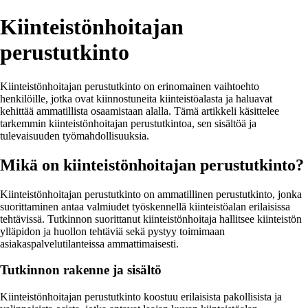
Kiinteistönhoitajan
perustutkinto
Kiinteistönhoitajan perustutkinto on erinomainen vaihtoehto
henkilöille, jotka ovat kiinnostuneita kiinteistöalasta ja haluavat
kehittää ammatillista osaamistaan alalla. Tämä artikkeli käsittelee
tarkemmin kiinteistönhoitajan perustutkintoa, sen sisältöä ja
tulevaisuuden työmahdollisuuksia.
Mikä on kiinteistönhoitajan perustutkinto?
Kiinteistönhoitajan perustutkinto on ammatillinen perustutkinto, jonka
suorittaminen antaa valmiudet työskennellä kiinteistöalan erilaisissa
tehtävissä. Tutkinnon suorittanut kiinteistönhoitaja hallitsee kiinteistön
ylläpidon ja huollon tehtäviä sekä pystyy toimimaan
asiakaspalvelutilanteissa ammattimaisesti.
Tutkinnon rakenne ja sisältö
Kiinteistönhoitajan perustutkinto koostuu erilaisista pakollisista ja