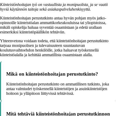
Kiinteistönhoitajan työ on vastuullista ja monipuolista, ja se vaatii
hyviä käytännön taitoja sekä asiakaspalveluhenkisyyttä.
Kiinteistönhoitajan perustutkinto antaa hyvän pohjan myös jatko-
opinnoille kiinteistöalan ammattikorkeakouluissa tai yliopistoissa,
mikäli opiskelija haluaa syventää osaamistaan ja edetä urallaan
esimerkiksi kiinteistöpäällikön tehtäviin.
Yhteenvetona voidaan todeta, että kiinteistönhoitajan perustutkinto
tarjoaa monipuolisen ja tulevaisuuteen suuntautuvan
koulutusvaihtoehdon henkilöille, jotka haluavat työskennellä
kiinteistöalalla ja kehittää ammatillista osaamistaan alalla.
Mikä on kiinteistönhoitajan perustutkinto?
Kiinteistönhoitajan perustutkinto on ammatillinen tutkinto, joka
antaa valmiudet työskennellä kiinteistöjen ja asuinkiinteistöjen
hoitoon ja ylläpitoon liittyvissä tehtävissä.
Mitä tehtäviä kiinteistönhoitajan perustutkinnon