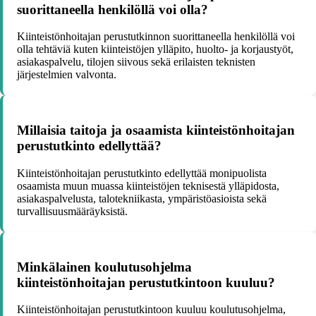
suorittaneella henkilöllä voi olla?
Kiinteistönhoitajan perustutkinnon suorittaneella henkilöllä voi
olla tehtäviä kuten kiinteistöjen ylläpito, huolto- ja korjaustyöt,
asiakaspalvelu, tilojen siivous sekä erilaisten teknisten
järjestelmien valvonta.
Millaisia taitoja ja osaamista kiinteistönhoitajan
perustutkinto edellyttää?
Kiinteistönhoitajan perustutkinto edellyttää monipuolista
osaamista muun muassa kiinteistöjen teknisestä ylläpidosta,
asiakaspalvelusta, talotekniikasta, ympäristöasioista sekä
turvallisuusmääräyksistä.
Minkälainen koulutusohjelma
kiinteistönhoitajan perustutkintoon kuuluu?
Kiinteistönhoitajan perustutkintoon kuuluu koulutusohjelma,