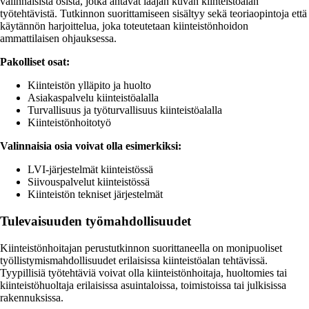
valinnaisista osista, jotka antavat laajan kuvan kiinteistöalan
työtehtävistä. Tutkinnon suorittamiseen sisältyy sekä teoriaopintoja että
käytännön harjoittelua, joka toteutetaan kiinteistönhoidon
ammattilaisen ohjauksessa.
Pakolliset osat:
Kiinteistön ylläpito ja huolto
Asiakaspalvelu kiinteistöalalla
Turvallisuus ja työturvallisuus kiinteistöalalla
Kiinteistönhoitotyö
Valinnaisia osia voivat olla esimerkiksi:
LVI-järjestelmät kiinteistössä
Siivouspalvelut kiinteistössä
Kiinteistön tekniset järjestelmät
Tulevaisuuden työmahdollisuudet
Kiinteistönhoitajan perustutkinnon suorittaneella on monipuoliset
työllistymismahdollisuudet erilaisissa kiinteistöalan tehtävissä.
Tyypillisiä työtehtäviä voivat olla kiinteistönhoitaja, huoltomies tai
kiinteistöhuoltaja erilaisissa asuintaloissa, toimistoissa tai julkisissa
rakennuksissa.