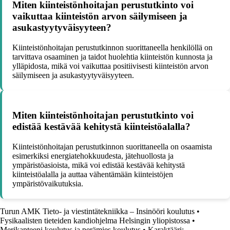
Miten kiinteistönhoitajan perustutkinto voi
vaikuttaa kiinteistön arvon säilymiseen ja
asukastyytyväisyyteen?
Kiinteistönhoitajan perustutkinnon suorittaneella henkilöllä on
tarvittava osaaminen ja taidot huolehtia kiinteistön kunnosta ja
ylläpidosta, mikä voi vaikuttaa positiivisesti kiinteistön arvon
säilymiseen ja asukastyytyväisyyteen.
Miten kiinteistönhoitajan perustutkinto voi
edistää kestävää kehitystä kiinteistöalalla?
Kiinteistönhoitajan perustutkinnon suorittaneella on osaamista
esimerkiksi energiatehokkuudesta, jätehuollosta ja
ympäristöasioista, mikä voi edistää kestävää kehitystä
kiinteistöalalla ja auttaa vähentämään kiinteistöjen
ympäristövaikutuksia.
Turun AMK Tieto- ja viestintätekniikka – Insinööri koulutus
•
Fysikaalisten tieteiden kandiohjelma Helsingin yliopistossa
•
Merikapteeni koulutus ja perämies koulutus
•
Karaktääri: