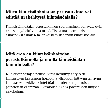
Miten kiinteistönhoitajan perustutkinto voi
edistää urakehitystä kiinteistöalalla?
Kiinteistönhoitajan perustutkinnon suorittaminen voi avata ovia
erilaisiin työtehtäviin ja mahdollistaa uralla etenemisen
esimerkiksi esimies- tai erikoistumistehtäviin kiinteistöalalla.
Mitä eroa on kiinteistönhoitajan
perustutkinnolla ja muilla kiinteistöalan
koulutuksilla?
Kiinteistönhoitajan perustutkinto keskittyy erityisesti
kiinteistöjen käytännön hoitoon ja ylläpitoon liittyviin tehtäviin,
kun taas esimerkiksi kiinteistöalan tradenomiopinnoissa
painotetaan enemmän liiketaloudellisia ja johtamiseen liittyviä
näkökulmia.