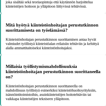
joka sisältää sekä teoriaopintoja että käytännön harjoittelua
kiinteistöjen hoitoon ja ylläpitoon liittyvissä tehtävissä.
Mitä hyötyä kiinteistönhoitajan perustutkinnon
suorittamisesta on työelämässä?
Kiinteistönhoitajan perustutkinnon suorittaminen antaa hyvät
valmiudet työllistyä kiinteistöalan erilaisiin tehtäviin ja kehittyä
alalla ammattitaitoiseksi kiinteistönhoitajaksi.
Millaisia työllistymismahdollisuuksia
kiinteistönhoitajan perustutkinnon suorittaneella
on?
Kiinteistönhoitajan perustutkinnon suorittaneella on
mahdollisuus työllistyä esimerkiksi kiinteistöhuoltoyrityksiin,
isännöintitoimistoihin, asuinkiinteistöjen hoitotehtäviin tai
vaikkapa kiinteistöjen tekniseen ylläpitoon.