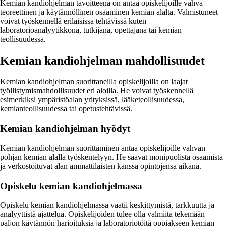
Kemian kandiohjelman tavoitteena on antaa opiskelijoille vahva
teoreettinen ja käytännöllinen osaaminen kemian alalta. Valmistuneet
voivat työskennellä erilaisissa tehtävissä kuten
laboratorioanalyytikkona, tutkijana, opettajana tai kemian
teollisuudessa.
Kemian kandiohjelman mahdollisuudet
Kemian kandiohjelman suorittaneilla opiskelijoilla on laajat
työllistymismahdollisuudet eri aloilla. He voivat työskennellä
esimerkiksi ympäristöalan yrityksissä, lääketeollisuudessa,
kemianteollisuudessa tai opetustehtävissä.
Kemian kandiohjelman hyödyt
Kemian kandiohjelman suorittaminen antaa opiskelijoille vahvan
pohjan kemian alalla työskentelyyn. He saavat monipuolista osaamista
ja verkostoituvat alan ammattilaisten kanssa opintojensa aikana.
Opiskelu kemian kandiohjelmassa
Opiskelu kemian kandiohjelmassa vaatii keskittymistä, tarkkuutta ja
analyyttistä ajattelua. Opiskelijoiden tulee olla valmiita tekemään
paljon käytännön harjoituksia ja laboratoriotöitä oppiakseen kemian