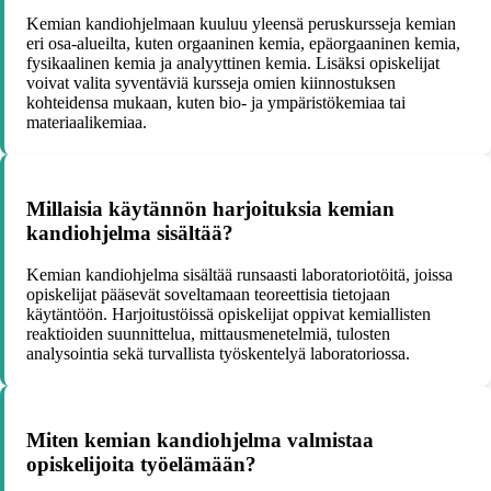
Kemian kandiohjelmaan kuuluu yleensä peruskursseja kemian
eri osa-alueilta, kuten orgaaninen kemia, epäorgaaninen kemia,
fysikaalinen kemia ja analyyttinen kemia. Lisäksi opiskelijat
voivat valita syventäviä kursseja omien kiinnostuksen
kohteidensa mukaan, kuten bio- ja ympäristökemiaa tai
materiaalikemiaa.
Millaisia käytännön harjoituksia kemian
kandiohjelma sisältää?
Kemian kandiohjelma sisältää runsaasti laboratoriotöitä, joissa
opiskelijat pääsevät soveltamaan teoreettisia tietojaan
käytäntöön. Harjoitustöissä opiskelijat oppivat kemiallisten
reaktioiden suunnittelua, mittausmenetelmiä, tulosten
analysointia sekä turvallista työskentelyä laboratoriossa.
Miten kemian kandiohjelma valmistaa
opiskelijoita työelämään?