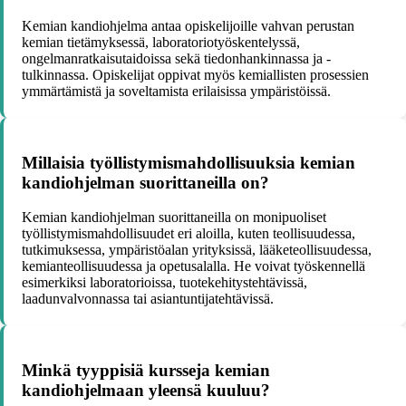
Kemian kandiohjelma antaa opiskelijoille vahvan perustan
kemian tietämyksessä, laboratoriotyöskentelyssä,
ongelmanratkaisutaidoissa sekä tiedonhankinnassa ja -
tulkinnassa. Opiskelijat oppivat myös kemiallisten prosessien
ymmärtämistä ja soveltamista erilaisissa ympäristöissä.
Millaisia työllistymismahdollisuuksia kemian
kandiohjelman suorittaneilla on?
Kemian kandiohjelman suorittaneilla on monipuoliset
työllistymismahdollisuudet eri aloilla, kuten teollisuudessa,
tutkimuksessa, ympäristöalan yrityksissä, lääketeollisuudessa,
kemianteollisuudessa ja opetusalalla. He voivat työskennellä
esimerkiksi laboratorioissa, tuotekehitystehtävissä,
laadunvalvonnassa tai asiantuntijatehtävissä.
Minkä tyyppisiä kursseja kemian
kandiohjelmaan yleensä kuuluu?