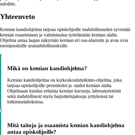
saloihin.
Yhteenveto
Kemian kandiohjelma tarjoaa opiskelijoille mahdollisuuden syventää
kemian osaamistaan ja valmistautua työelämään kemian alalla.
Ohjelma antaa laajan näkymän kemian eri osa-alueisiin ja avaa ovia
monipuolisille uramahdollisuuksille.
Mikä on kemian kandiohjelma?
Kemian kandiohjelma on korkeakoulututkinto-ohjelma, joka
tarjoaa opiskelijoille perustiedot ja -taidot kemian alalta.
Ohjelmaan kuuluu erilaisia kemian kursseja, laboratoriotöitä
sekä mahdollisesti myös harjoittelujaksoja yrityksissä tai
tutkimuslaitoksissa.
Mitä taitoja ja osaamista kemian kandiohjelma
antaa opiskelijoille?