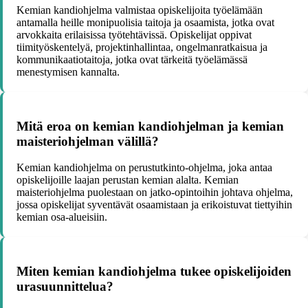
Kemian kandiohjelma valmistaa opiskelijoita työelämään
antamalla heille monipuolisia taitoja ja osaamista, jotka ovat
arvokkaita erilaisissa työtehtävissä. Opiskelijat oppivat
tiimityöskentelyä, projektinhallintaa, ongelmanratkaisua ja
kommunikaatiotaitoja, jotka ovat tärkeitä työelämässä
menestymisen kannalta.
Mitä eroa on kemian kandiohjelman ja kemian
maisteriohjelman välillä?
Kemian kandiohjelma on perustutkinto-ohjelma, joka antaa
opiskelijoille laajan perustan kemian alalta. Kemian
maisteriohjelma puolestaan on jatko-opintoihin johtava ohjelma,
jossa opiskelijat syventävät osaamistaan ja erikoistuvat tiettyihin
kemian osa-alueisiin.
Miten kemian kandiohjelma tukee opiskelijoiden
urasuunnittelua?