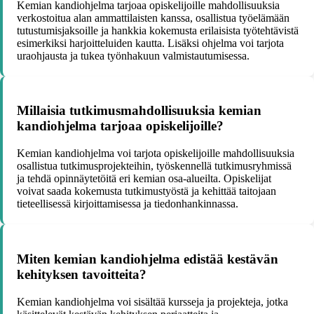
Kemian kandiohjelma tarjoaa opiskelijoille mahdollisuuksia
verkostoitua alan ammattilaisten kanssa, osallistua työelämään
tutustumisjaksoille ja hankkia kokemusta erilaisista työtehtävistä
esimerkiksi harjoitteluiden kautta. Lisäksi ohjelma voi tarjota
uraohjausta ja tukea työnhakuun valmistautumisessa.
Millaisia tutkimusmahdollisuuksia kemian
kandiohjelma tarjoaa opiskelijoille?
Kemian kandiohjelma voi tarjota opiskelijoille mahdollisuuksia
osallistua tutkimusprojekteihin, työskennellä tutkimusryhmissä
ja tehdä opinnäytetöitä eri kemian osa-alueilta. Opiskelijat
voivat saada kokemusta tutkimustyöstä ja kehittää taitojaan
tieteellisessä kirjoittamisessa ja tiedonhankinnassa.
Miten kemian kandiohjelma edistää kestävän
kehityksen tavoitteita?
Kemian kandiohjelma voi sisältää kursseja ja projekteja, jotka