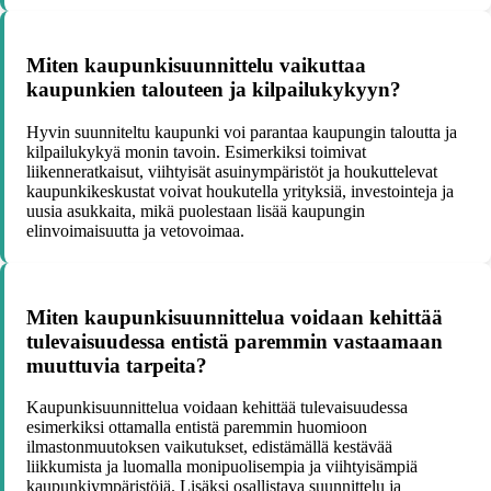
Miten kaupunkisuunnittelu vaikuttaa
kaupunkien talouteen ja kilpailukykyyn?
Hyvin suunniteltu kaupunki voi parantaa kaupungin taloutta ja
kilpailukykyä monin tavoin. Esimerkiksi toimivat
liikenneratkaisut, viihtyisät asuinympäristöt ja houkuttelevat
kaupunkikeskustat voivat houkutella yrityksiä, investointeja ja
uusia asukkaita, mikä puolestaan lisää kaupungin
elinvoimaisuutta ja vetovoimaa.
Miten kaupunkisuunnittelua voidaan kehittää
tulevaisuudessa entistä paremmin vastaamaan
muuttuvia tarpeita?
Kaupunkisuunnittelua voidaan kehittää tulevaisuudessa
esimerkiksi ottamalla entistä paremmin huomioon
ilmastonmuutoksen vaikutukset, edistämällä kestävää
liikkumista ja luomalla monipuolisempia ja viihtyisämpiä
kaupunkiympäristöjä. Lisäksi osallistava suunnittelu ja