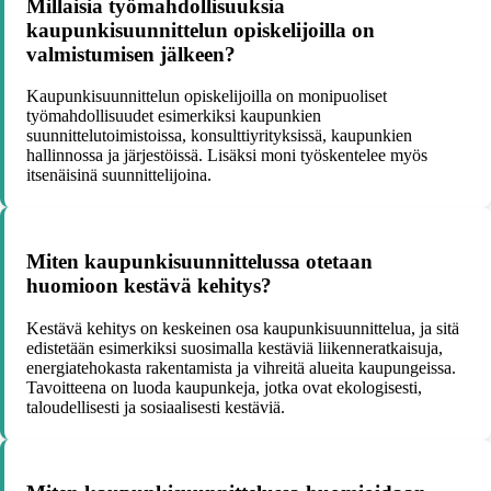
Millaisia työmahdollisuuksia
kaupunkisuunnittelun opiskelijoilla on
valmistumisen jälkeen?
Kaupunkisuunnittelun opiskelijoilla on monipuoliset
työmahdollisuudet esimerkiksi kaupunkien
suunnittelutoimistoissa, konsulttiyrityksissä, kaupunkien
hallinnossa ja järjestöissä. Lisäksi moni työskentelee myös
itsenäisinä suunnittelijoina.
Miten kaupunkisuunnittelussa otetaan
huomioon kestävä kehitys?
Kestävä kehitys on keskeinen osa kaupunkisuunnittelua, ja sitä
edistetään esimerkiksi suosimalla kestäviä liikenneratkaisuja,
energiatehokasta rakentamista ja vihreitä alueita kaupungeissa.
Tavoitteena on luoda kaupunkeja, jotka ovat ekologisesti,
taloudellisesti ja sosiaalisesti kestäviä.