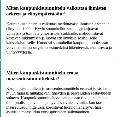
Miten kaupunkisuunnittelu vaikuttaa ihmisten
arkeen ja elinympäristöön?
Kaupunkisuunnittelu vaikuttaa merkittävästi ihmisten arkeen ja
elinympäristöön. Hyvin suunnitellut kaupungit tarjoavat
viihtyisiä ja toimivia ympäristöjä asukkaille, mahdollistavat
kestävän liikkumisen ja luovat edellytyksiä sosiaaliselle
kanssakäymiselle. Huonosti suunnitellut kaupungit puolestaan
voivat aiheuttaa ongelmia esimerkiksi liikenteessä, asumisessa ja
viihtyvyydessä.
Miten kaupunkisuunnittelu eroaa
maaseutusuunnittelusta?
Kaupunkisuunnittelu ja maaseutusuunnittelu eroavat toisistaan
muun muassa mittakaavan, tiheyden ja palveluiden saatavuuden
suhteen. Kaupunkisuunnittelussa painotetaan tiiviitä rakenteita,
monipuolisia palveluita ja hyvää saavutettavuutta, kun taas
maaseutusuunnittelussa korostuvat luonnonläheisyys, haja-
asutus ja maaseudun erityispiirteiden säilyttäminen.