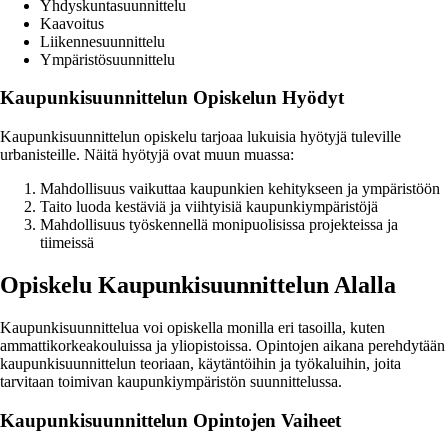
Yhdyskuntasuunnittelu
Kaavoitus
Liikennesuunnittelu
Ympäristösuunnittelu
Kaupunkisuunnittelun Opiskelun Hyödyt
Kaupunkisuunnittelun opiskelu tarjoaa lukuisia hyötyjä tuleville
urbanisteille. Näitä hyötyjä ovat muun muassa:
Mahdollisuus vaikuttaa kaupunkien kehitykseen ja ympäristöön
Taito luoda kestäviä ja viihtyisiä kaupunkiympäristöjä
Mahdollisuus työskennellä monipuolisissa projekteissa ja
tiimeissä
Opiskelu Kaupunkisuunnittelun Alalla
Kaupunkisuunnittelua voi opiskella monilla eri tasoilla, kuten
ammattikorkeakouluissa ja yliopistoissa. Opintojen aikana perehdytään
kaupunkisuunnittelun teoriaan, käytäntöihin ja työkaluihin, joita
tarvitaan toimivan kaupunkiympäristön suunnittelussa.
Kaupunkisuunnittelun Opintojen Vaiheet