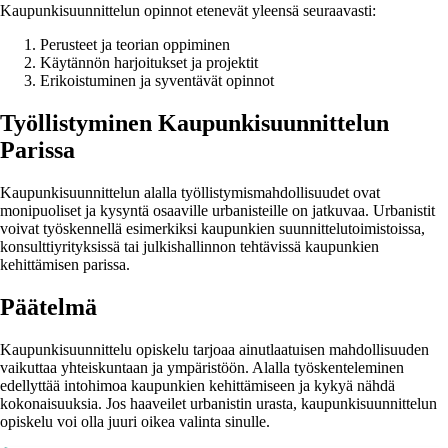
Kaupunkisuunnittelun opinnot etenevät yleensä seuraavasti:
Perusteet ja teorian oppiminen
Käytännön harjoitukset ja projektit
Erikoistuminen ja syventävät opinnot
Työllistyminen Kaupunkisuunnittelun
Parissa
Kaupunkisuunnittelun alalla työllistymismahdollisuudet ovat
monipuoliset ja kysyntä osaaville urbanisteille on jatkuvaa. Urbanistit
voivat työskennellä esimerkiksi kaupunkien suunnittelutoimistoissa,
konsulttiyrityksissä tai julkishallinnon tehtävissä kaupunkien
kehittämisen parissa.
Päätelmä
Kaupunkisuunnittelu opiskelu tarjoaa ainutlaatuisen mahdollisuuden
vaikuttaa yhteiskuntaan ja ympäristöön. Alalla työskenteleminen
edellyttää intohimoa kaupunkien kehittämiseen ja kykyä nähdä
kokonaisuuksia. Jos haaveilet urbanistin urasta, kaupunkisuunnittelun
opiskelu voi olla juuri oikea valinta sinulle.