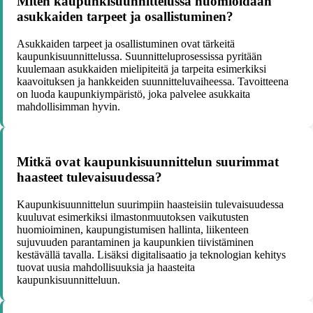
Miten kaupunkisuunnittelussa huomioidaan
asukkaiden tarpeet ja osallistuminen?
Asukkaiden tarpeet ja osallistuminen ovat tärkeitä
kaupunkisuunnittelussa. Suunnitteluprosessissa pyritään
kuulemaan asukkaiden mielipiteitä ja tarpeita esimerkiksi
kaavoituksen ja hankkeiden suunnitteluvaiheessa. Tavoitteena
on luoda kaupunkiympäristö, joka palvelee asukkaita
mahdollisimman hyvin.
Mitkä ovat kaupunkisuunnittelun suurimmat
haasteet tulevaisuudessa?
Kaupunkisuunnittelun suurimpiin haasteisiin tulevaisuudessa
kuuluvat esimerkiksi ilmastonmuutoksen vaikutusten
huomioiminen, kaupungistumisen hallinta, liikenteen
sujuvuuden parantaminen ja kaupunkien tiivistäminen
kestävällä tavalla. Lisäksi digitalisaatio ja teknologian kehitys
tuovat uusia mahdollisuuksia ja haasteita
kaupunkisuunnitteluun.