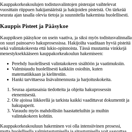
Kauppakorkeakoulujen todistusvalintojen pisterajat vaihtelevat
vuosittain riippuen hakijamääristä ja hakijoiden pisteistä. On tärkeää
seurata ajan tasalla olevia tietoja ja suunnitella hakemista huolellisesti.
Kauppis Pisteet ja Pääsykoe
Kauppiksen pääsykoe on usein vaativa, ja siksi myös todistusvalinnalla
on suuri painoarvo hakuprosessissa. Hakijoilta vaaditaan hyviä pisteitä
sekä valintakokeesta että lukio-opinnoista. Tässä muutamia vinkkejä
menestyksekkääseen kauppakorkeakoulun hakemiseen:
Perehdy huolellisesti valintakokeen sisältöön ja vaatimuksiin.
Valmistaudu huolellisesti kaikkiin osioihin, kuten
matematiikkaan ja kielitestiin.
Hanki tarvittaessa lisävalmennusta ja harjoituskokeita.
Seuraa ajantasaisia tiedotteita ja ohjeita hakuprosessin
etenemisestä.
Ole ajoissa liikkeellä ja tarkista kaikki vaadittavat dokumentit ja
hakupaperit.
Varaudu myös mahdollisiin haastatteluihin ja muihin
valintakokeen kohtiin.
Kauppakorkeakouluun hakeminen voi olla intensiivinen prosessi,
mutta huolellisella valmistautumisella ja sitoutumisella voit saavuttaa