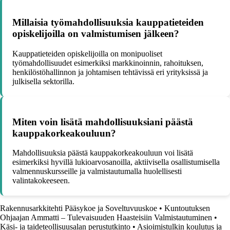
Millaisia työmahdollisuuksia kauppatieteiden
opiskelijoilla on valmistumisen jälkeen?
Kauppatieteiden opiskelijoilla on monipuoliset
työmahdollisuudet esimerkiksi markkinoinnin, rahoituksen,
henkilöstöhallinnon ja johtamisen tehtävissä eri yrityksissä ja
julkisella sektorilla.
Miten voin lisätä mahdollisuuksiani päästä
kauppakorkeakouluun?
Mahdollisuuksia päästä kauppakorkeakouluun voi lisätä
esimerkiksi hyvillä lukioarvosanoilla, aktiivisella osallistumisella
valmennuskursseille ja valmistautumalla huolellisesti
valintakokeeseen.
Rakennusarkkitehti Pääsykoe ja Soveltuvuuskoe
•
Kuntoutuksen
Ohjaajan Ammatti – Tulevaisuuden Haasteisiin Valmistautuminen
•
Käsi- ja taideteollisuusalan perustutkinto
•
Asioimistulkin koulutus ja