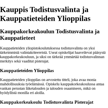
Kauppis Todistusvalinta ja
Kauppatieteiden Ylioppilas
Kauppakorkeakoulun Todistusvalinta ja
Kauppatieteet
Kauppatieteiden yliopistokoulutuksessa todistusvalinta on yksi
tärkeimmistä valintakriteereistä. Useat opiskelijat haaveilevat pääsystä
kauppakorkeakouluun, ja siksi on tärkeää ymmärtää todistusvalinnan
merkitys sekä vaaditut pisterajat.
Kauppatieteiden Ylioppilas
Kauppatieteiden ylioppilas on arvostettu titteli, joka avaa monia
mahdollisuuksia työelämässä. Opiskelu kauppakorkeakoulussa antaa
vankan perustan liiketalouden ja talouden osaamiseen, mikä on
hyödyllistä monilla eri aloilla.
Kauppakorkeakoulu Todistusvalinta Pisterajat