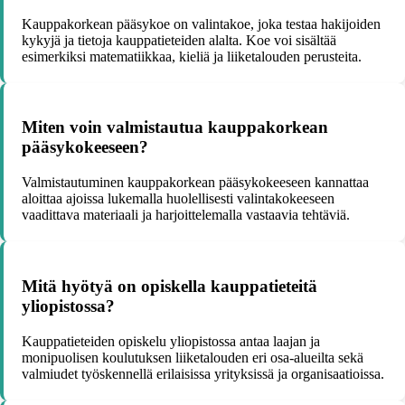
Kauppakorkean pääsykoe on valintakoe, joka testaa hakijoiden
kykyjä ja tietoja kauppatieteiden alalta. Koe voi sisältää
esimerkiksi matematiikkaa, kieliä ja liiketalouden perusteita.
Miten voin valmistautua kauppakorkean
pääsykokeeseen?
Valmistautuminen kauppakorkean pääsykokeeseen kannattaa
aloittaa ajoissa lukemalla huolellisesti valintakokeeseen
vaadittava materiaali ja harjoittelemalla vastaavia tehtäviä.
Mitä hyötyä on opiskella kauppatieteitä
yliopistossa?
Kauppatieteiden opiskelu yliopistossa antaa laajan ja
monipuolisen koulutuksen liiketalouden eri osa-alueilta sekä
valmiudet työskennellä erilaisissa yrityksissä ja organisaatioissa.