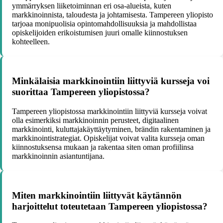
ymmärryksen liiketoiminnan eri osa-alueista, kuten
markkinoinnista, taloudesta ja johtamisesta. Tampereen yliopisto
tarjoaa monipuolisia opintomahdollisuuksia ja mahdollistaa
opiskelijoiden erikoistumisen juuri omalle kiinnostuksen
kohteelleen.
Minkälaisia markkinointiin liittyviä kursseja voi
suorittaa Tampereen yliopistossa?
Tampereen yliopistossa markkinointiin liittyviä kursseja voivat
olla esimerkiksi markkinoinnin perusteet, digitaalinen
markkinointi, kuluttajakäyttäytyminen, brändin rakentaminen ja
markkinointistrategiat. Opiskelijat voivat valita kursseja oman
kiinnostuksensa mukaan ja rakentaa siten oman profiilinsa
markkinoinnin asiantuntijana.
Miten markkinointiin liittyvät käytännön
harjoittelut toteutetaan Tampereen yliopistossa?