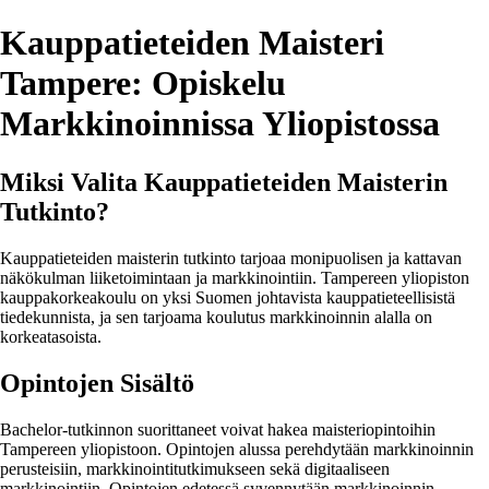
Kauppatieteiden Maisteri
Tampere: Opiskelu
Markkinoinnissa Yliopistossa
Miksi Valita Kauppatieteiden Maisterin
Tutkinto?
Kauppatieteiden maisterin tutkinto tarjoaa monipuolisen ja kattavan
näkökulman liiketoimintaan ja markkinointiin. Tampereen yliopiston
kauppakorkeakoulu on yksi Suomen johtavista kauppatieteellisistä
tiedekunnista, ja sen tarjoama koulutus markkinoinnin alalla on
korkeatasoista.
Opintojen Sisältö
Bachelor-tutkinnon suorittaneet voivat hakea maisteriopintoihin
Tampereen yliopistoon. Opintojen alussa perehdytään markkinoinnin
perusteisiin, markkinointitutkimukseen sekä digitaaliseen
markkinointiin. Opintojen edetessä syvennytään markkinoinnin