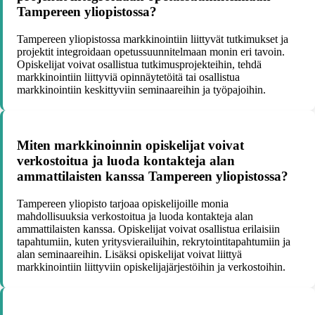
Tampereen yliopistossa?
Tampereen yliopistossa markkinointiin liittyvät tutkimukset ja
projektit integroidaan opetussuunnitelmaan monin eri tavoin.
Opiskelijat voivat osallistua tutkimusprojekteihin, tehdä
markkinointiin liittyviä opinnäytetöitä tai osallistua
markkinointiin keskittyviin seminaareihin ja työpajoihin.
Miten markkinoinnin opiskelijat voivat
verkostoitua ja luoda kontakteja alan
ammattilaisten kanssa Tampereen yliopistossa?
Tampereen yliopisto tarjoaa opiskelijoille monia
mahdollisuuksia verkostoitua ja luoda kontakteja alan
ammattilaisten kanssa. Opiskelijat voivat osallistua erilaisiin
tapahtumiin, kuten yritysvierailuihin, rekrytointitapahtumiin ja
alan seminaareihin. Lisäksi opiskelijat voivat liittyä
markkinointiin liittyviin opiskelijajärjestöihin ja verkostoihin.