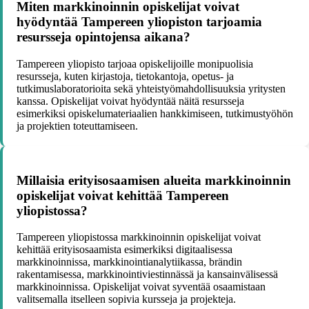
Miten markkinoinnin opiskelijat voivat
hyödyntää Tampereen yliopiston tarjoamia
resursseja opintojensa aikana?
Tampereen yliopisto tarjoaa opiskelijoille monipuolisia
resursseja, kuten kirjastoja, tietokantoja, opetus- ja
tutkimuslaboratorioita sekä yhteistyömahdollisuuksia yritysten
kanssa. Opiskelijat voivat hyödyntää näitä resursseja
esimerkiksi opiskelumateriaalien hankkimiseen, tutkimustyöhön
ja projektien toteuttamiseen.
Millaisia erityisosaamisen alueita markkinoinnin
opiskelijat voivat kehittää Tampereen
yliopistossa?
Tampereen yliopistossa markkinoinnin opiskelijat voivat
kehittää erityisosaamista esimerkiksi digitaalisessa
markkinoinnissa, markkinointianalytiikassa, brändin
rakentamisessa, markkinointiviestinnässä ja kansainvälisessä
markkinoinnissa. Opiskelijat voivat syventää osaamistaan
valitsemalla itselleen sopivia kursseja ja projekteja.