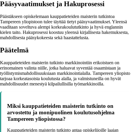
Pääsyvaatimukset ja Hakuprosessi
Päästäkseen opiskelemaan kauppatieteiden maisterin tutkintoa
Tampereen yliopistoon tulee täyttää tietyt pääsyvaatimukset. Yleensä
vaaditaan soveltuva alempi korkeakoulututkinto ja hyvä englannin
kielen taito. Hakuprosessi koostuu yleensä kirjallisesta hakemuksesta,
mahdollisesta pääsykokeesta sekä haastattelusta.
Päätelmä
Kauppatieteiden maisterin tutkinto markkinointiin erikoistuen on
erinomainen valinta niille, jotka haluavat syventää osaamistaan ja
työllistymismahdollisuuksiaan markkinointialalla. Tampereen yliopisto
tarjoaa korkeatasoista koulutusta alalla, ja valmistuneilla on hyvät
mahdollisuudet menestyä kilpailullisilla työmarkkinoilla.
Miksi kauppatieteiden maisterin tutkinto on
arvostettu ja monipuolinen koulutusohjelma
Tampereen yliopistossa?
Kauppatieteiden maisterin tutkinto antaa opiskelijoille laajan