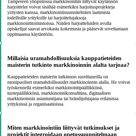
Tampereen yliopistossa markkinointiin liittyvät käytännön
harjoittelut voivat sisältää esimerkiksi harjoitusprojekteja
yritysten kanssa, markkinointisuunnitelmien laatimista
todellisille yrityksille tai harjoittelujaksoja
markkinointitoimistoissa. Näiden harjoitteluiden avulla
opiskelijat saavat arvokasta kokemusta ja pääsevät soveltamaan
oppimaansa käytäntöön.
Millaisia uramahdollisuuksia kauppatieteiden
maisterin tutkinto markkinoinnin alalta tarjoaa?
Kauppatieteiden maisterin tutkinnon suorittaneilla on
monipuoliset uramahdollisuudet markkinoinnin alalla. He voivat
työskennellä esimerkiksi markkinointipäällikkönä,
tuotepäällikkönä, markkinointikonsulttina, digitaalisen
markkinoinnin asiantuntijana tai brändijohtajana erilaisissa
yrityksissä ja organisaatioissa.
Miten markkinointiin liittyvät tutkimukset ja
projektit integroidaan opetussuunnitelmaan