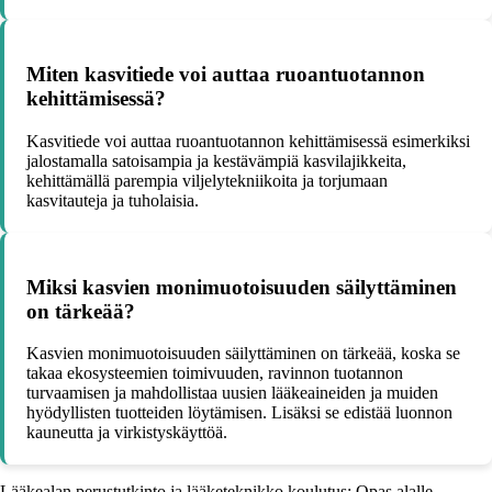
Miten kasvitiede voi auttaa ruoantuotannon
kehittämisessä?
Kasvitiede voi auttaa ruoantuotannon kehittämisessä esimerkiksi
jalostamalla satoisampia ja kestävämpiä kasvilajikkeita,
kehittämällä parempia viljelytekniikoita ja torjumaan
kasvitauteja ja tuholaisia.
Miksi kasvien monimuotoisuuden säilyttäminen
on tärkeää?
Kasvien monimuotoisuuden säilyttäminen on tärkeää, koska se
takaa ekosysteemien toimivuuden, ravinnon tuotannon
turvaamisen ja mahdollistaa uusien lääkeaineiden ja muiden
hyödyllisten tuotteiden löytämisen. Lisäksi se edistää luonnon
kauneutta ja virkistyskäyttöä.
Lääkealan perustutkinto ja lääketeknikko koulutus: Opas alalle