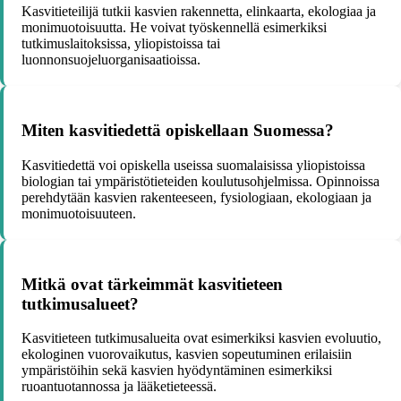
Kasvitieteilijä tutkii kasvien rakennetta, elinkaarta, ekologiaa ja
monimuotoisuutta. He voivat työskennellä esimerkiksi
tutkimuslaitoksissa, yliopistoissa tai
luonnonsuojeluorganisaatioissa.
Miten kasvitiedettä opiskellaan Suomessa?
Kasvitiedettä voi opiskella useissa suomalaisissa yliopistoissa
biologian tai ympäristötieteiden koulutusohjelmissa. Opinnoissa
perehdytään kasvien rakenteeseen, fysiologiaan, ekologiaan ja
monimuotoisuuteen.
Mitkä ovat tärkeimmät kasvitieteen
tutkimusalueet?
Kasvitieteen tutkimusalueita ovat esimerkiksi kasvien evoluutio,
ekologinen vuorovaikutus, kasvien sopeutuminen erilaisiin
ympäristöihin sekä kasvien hyödyntäminen esimerkiksi
ruoantuotannossa ja lääketieteessä.