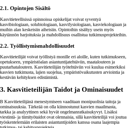
2.1. Opintojen Sisältö
Kasvitieteellisissä opinnoissa opiskelijat voivat syventyä
kasvibiologiaan, solubiologiaan, kasvifysiologiaan, kasviekologiaan ja
muihin alan keskeisiin aiheisiin. Opintoihin sisältyy usein myös
käytännön harjoituksia ja mahdollisuus osallistua tutkimusprojekteihin.
2.2. Työllistymismahdollisuudet
Kasvitieteilijät voivat työllistyä monille eri aloille, kuten tutkimukseen,
opetukseen, ympäristöalan asiantuntijatehtäviin, maatalouteen ja
puutarhatalouteen. Kasvitieteilijän työtehtäviin voi kuulua esimerkiksi
kasvien tutkimusta, lajien suojelua, ympäristövaikutusten arviointia ja
kestävän kehityksen edistämistä.
3. Kasvitieteilijän Taidot ja Ominaisuudet
B Kasvitieteilijänä menestymiseen vaaditaan monipuolisia taitoja ja
ominaisuuksia. Tärkeää on olla kiinnostunut kasvien maailmasta,
tarkka ja analyyttinen sekä hyvät ongelmanratkaisukyvyt. Lisäksi
viestintä- ja tiimityötaidot ovat olennaisia, sillä kasvitieteilijä voi joutua
työskentelemään erilaisten asiantuntijoiden kanssa osana laajempia
tutkimus- tai kehitysprojekteja.