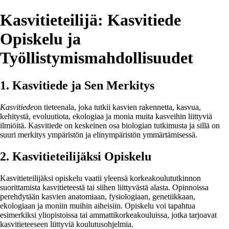
Kasvitieteilijä: Kasvitiede
Opiskelu ja
Työllistymismahdollisuudet
1. Kasvitiede ja Sen Merkitys
Kasvitiede
on tieteenala, joka tutkii kasvien rakennetta, kasvua,
kehitystä, evoluutiota, ekologiaa ja monia muita kasveihin liittyviä
ilmiöitä. Kasvitiede on keskeinen osa biologian tutkimusta ja sillä on
suuri merkitys ympäristön ja elinympäristön ymmärtämisessä.
2. Kasvitieteilijäksi Opiskelu
Kasvitieteilijäksi opiskelu vaatii yleensä korkeakoulututkinnon
suorittamista kasvitieteestä tai siihen liittyvästä alasta. Opinnoissa
perehdytään kasvien anatomiaan, fysiologiaan, genetiikkaan,
ekologiaan ja moniin muihin aiheisiin. Opiskelu voi tapahtua
esimerkiksi yliopistoissa tai ammattikorkeakouluissa, jotka tarjoavat
kasvitieteeseen liittyviä koulutusohjelmia.