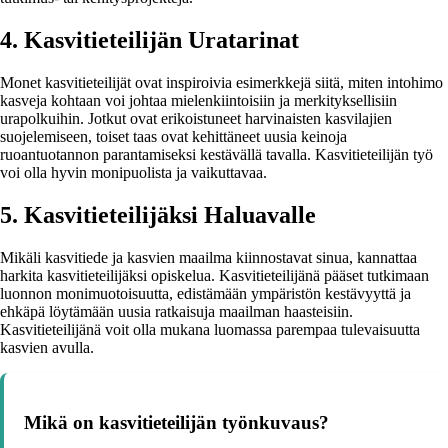
4. Kasvitieteilijän Uratarinat
Monet kasvitieteilijät ovat inspiroivia esimerkkejä siitä, miten intohimo
kasveja kohtaan voi johtaa mielenkiintoisiin ja merkityksellisiin
urapolkuihin. Jotkut ovat erikoistuneet harvinaisten kasvilajien
suojelemiseen, toiset taas ovat kehittäneet uusia keinoja
ruoantuotannon parantamiseksi kestävällä tavalla. Kasvitieteilijän työ
voi olla hyvin monipuolista ja vaikuttavaa.
5. Kasvitieteilijäksi Haluavalle
Mikäli kasvitiede ja kasvien maailma kiinnostavat sinua, kannattaa
harkita kasvitieteilijäksi opiskelua. Kasvitieteilijänä pääset tutkimaan
luonnon monimuotoisuutta, edistämään ympäristön kestävyyttä ja
ehkäpä löytämään uusia ratkaisuja maailman haasteisiin.
Kasvitieteilijänä voit olla mukana luomassa parempaa tulevaisuutta
kasvien avulla.
Mikä on kasvitieteilijän työnkuvaus?