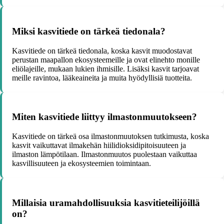
Miksi kasvitiede on tärkeä tiedonala?
Kasvitiede on tärkeä tiedonala, koska kasvit muodostavat
perustan maapallon ekosysteemeille ja ovat elinehto monille
eliölajeille, mukaan lukien ihmisille. Lisäksi kasvit tarjoavat
meille ravintoa, lääkeaineita ja muita hyödyllisiä tuotteita.
Miten kasvitiede liittyy ilmastonmuutokseen?
Kasvitiede on tärkeä osa ilmastonmuutoksen tutkimusta, koska
kasvit vaikuttavat ilmakehän hiilidioksidipitoisuuteen ja
ilmaston lämpötilaan. Ilmastonmuutos puolestaan vaikuttaa
kasvillisuuteen ja ekosysteemien toimintaan.
Millaisia uramahdollisuuksia kasvitieteilijöillä
on?