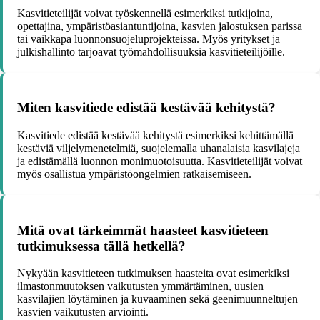
Kasvitieteilijät voivat työskennellä esimerkiksi tutkijoina,
opettajina, ympäristöasiantuntijoina, kasvien jalostuksen parissa
tai vaikkapa luonnonsuojeluprojekteissa. Myös yritykset ja
julkishallinto tarjoavat työmahdollisuuksia kasvitieteilijöille.
Miten kasvitiede edistää kestävää kehitystä?
Kasvitiede edistää kestävää kehitystä esimerkiksi kehittämällä
kestäviä viljelymenetelmiä, suojelemalla uhanalaisia kasvilajeja
ja edistämällä luonnon monimuotoisuutta. Kasvitieteilijät voivat
myös osallistua ympäristöongelmien ratkaisemiseen.
Mitä ovat tärkeimmät haasteet kasvitieteen
tutkimuksessa tällä hetkellä?
Nykyään kasvitieteen tutkimuksen haasteita ovat esimerkiksi
ilmastonmuutoksen vaikutusten ymmärtäminen, uusien
kasvilajien löytäminen ja kuvaaminen sekä geenimuunneltujen
kasvien vaikutusten arviointi.