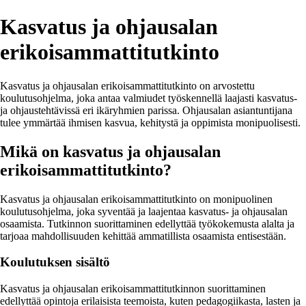
Kasvatus ja ohjausalan
erikoisammattitutkinto
Kasvatus ja ohjausalan erikoisammattitutkinto on arvostettu
koulutusohjelma, joka antaa valmiudet työskennellä laajasti kasvatus-
ja ohjaustehtävissä eri ikäryhmien parissa. Ohjausalan asiantuntijana
tulee ymmärtää ihmisen kasvua, kehitystä ja oppimista monipuolisesti.
Mikä on kasvatus ja ohjausalan
erikoisammattitutkinto?
Kasvatus ja ohjausalan erikoisammattitutkinto on monipuolinen
koulutusohjelma, joka syventää ja laajentaa kasvatus- ja ohjausalan
osaamista. Tutkinnon suorittaminen edellyttää työkokemusta alalta ja
tarjoaa mahdollisuuden kehittää ammatillista osaamista entisestään.
Koulutuksen sisältö
Kasvatus ja ohjausalan erikoisammattitutkinnon suorittaminen
edellyttää opintoja erilaisista teemoista, kuten pedagogiikasta, lasten ja