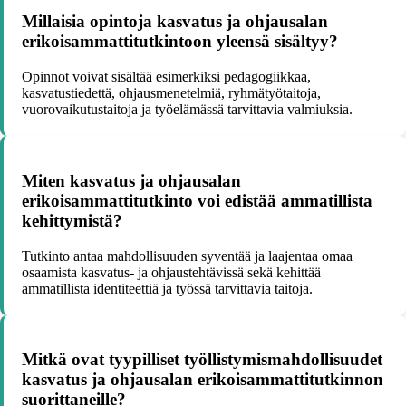
Millaisia opintoja kasvatus ja ohjausalan
erikoisammattitutkintoon yleensä sisältyy?
Opinnot voivat sisältää esimerkiksi pedagogiikkaa,
kasvatustiedettä, ohjausmenetelmiä, ryhmätyötaitoja,
vuorovaikutustaitoja ja työelämässä tarvittavia valmiuksia.
Miten kasvatus ja ohjausalan
erikoisammattitutkinto voi edistää ammatillista
kehittymistä?
Tutkinto antaa mahdollisuuden syventää ja laajentaa omaa
osaamista kasvatus- ja ohjaustehtävissä sekä kehittää
ammatillista identiteettiä ja työssä tarvittavia taitoja.
Mitkä ovat tyypilliset työllistymismahdollisuudet
kasvatus ja ohjausalan erikoisammattitutkinnon
suorittaneille?