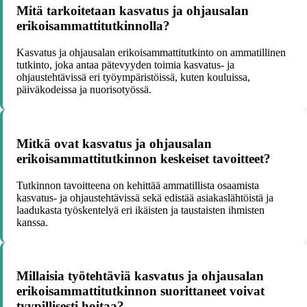
Mitä tarkoitetaan kasvatus ja ohjausalan
erikoisammattitutkinnolla?
Kasvatus ja ohjausalan erikoisammattitutkinto on ammatillinen
tutkinto, joka antaa pätevyyden toimia kasvatus- ja
ohjaustehtävissä eri työympäristöissä, kuten kouluissa,
päiväkodeissa ja nuorisotyössä.
Mitkä ovat kasvatus ja ohjausalan
erikoisammattitutkinnon keskeiset tavoitteet?
Tutkinnon tavoitteena on kehittää ammatillista osaamista
kasvatus- ja ohjaustehtävissä sekä edistää asiakaslähtöistä ja
laadukasta työskentelyä eri ikäisten ja taustaisten ihmisten
kanssa.
Millaisia työtehtäviä kasvatus ja ohjausalan
erikoisammattitutkinnon suorittaneet voivat
tyypillisesti hoitaa?