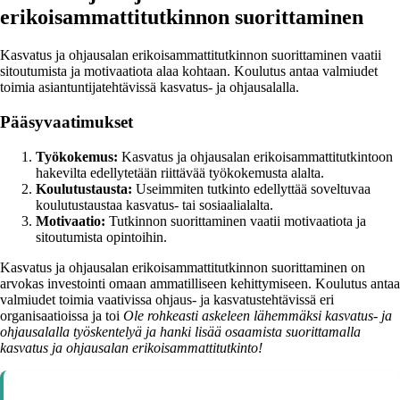
erikoisammattitutkinnon suorittaminen
Kasvatus ja ohjausalan erikoisammattitutkinnon suorittaminen vaatii
sitoutumista ja motivaatiota alaa kohtaan. Koulutus antaa valmiudet
toimia asiantuntijatehtävissä kasvatus- ja ohjausalalla.
Pääsyvaatimukset
Työkokemus:
Kasvatus ja ohjausalan erikoisammattitutkintoon
hakevilta edellytetään riittävää työkokemusta alalta.
Koulutustausta:
Useimmiten tutkinto edellyttää soveltuvaa
koulutustaustaa kasvatus- tai sosiaalialalta.
Motivaatio:
Tutkinnon suorittaminen vaatii motivaatiota ja
sitoutumista opintoihin.
Kasvatus ja ohjausalan erikoisammattitutkinnon suorittaminen on
arvokas investointi omaan ammatilliseen kehittymiseen. Koulutus antaa
valmiudet toimia vaativissa ohjaus- ja kasvatustehtävissä eri
organisaatioissa ja toi
Ole rohkeasti askeleen lähemmäksi kasvatus- ja
ohjausalalla työskentelyä ja hanki lisää osaamista suorittamalla
kasvatus ja ohjausalan erikoisammattitutkinto!