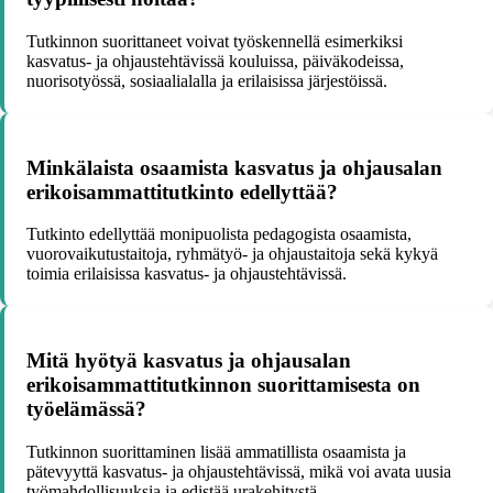
Tutkinnon suorittaneet voivat työskennellä esimerkiksi
kasvatus- ja ohjaustehtävissä kouluissa, päiväkodeissa,
nuorisotyössä, sosiaalialalla ja erilaisissa järjestöissä.
Minkälaista osaamista kasvatus ja ohjausalan
erikoisammattitutkinto edellyttää?
Tutkinto edellyttää monipuolista pedagogista osaamista,
vuorovaikutustaitoja, ryhmätyö- ja ohjaustaitoja sekä kykyä
toimia erilaisissa kasvatus- ja ohjaustehtävissä.
Mitä hyötyä kasvatus ja ohjausalan
erikoisammattitutkinnon suorittamisesta on
työelämässä?
Tutkinnon suorittaminen lisää ammatillista osaamista ja
pätevyyttä kasvatus- ja ohjaustehtävissä, mikä voi avata uusia
työmahdollisuuksia ja edistää urakehitystä.