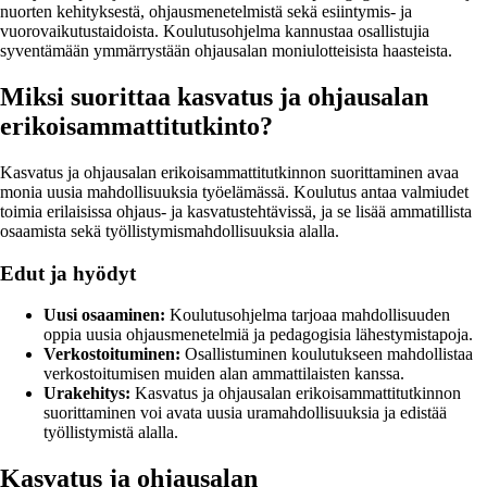
nuorten kehityksestä, ohjausmenetelmistä sekä esiintymis- ja
vuorovaikutustaidoista. Koulutusohjelma kannustaa osallistujia
syventämään ymmärrystään ohjausalan moniulotteisista haasteista.
Miksi suorittaa kasvatus ja ohjausalan
erikoisammattitutkinto?
Kasvatus ja ohjausalan erikoisammattitutkinnon suorittaminen avaa
monia uusia mahdollisuuksia työelämässä. Koulutus antaa valmiudet
toimia erilaisissa ohjaus- ja kasvatustehtävissä, ja se lisää ammatillista
osaamista sekä työllistymismahdollisuuksia alalla.
Edut ja hyödyt
Uusi osaaminen:
Koulutusohjelma tarjoaa mahdollisuuden
oppia uusia ohjausmenetelmiä ja pedagogisia lähestymistapoja.
Verkostoituminen:
Osallistuminen koulutukseen mahdollistaa
verkostoitumisen muiden alan ammattilaisten kanssa.
Urakehitys:
Kasvatus ja ohjausalan erikoisammattitutkinnon
suorittaminen voi avata uusia uramahdollisuuksia ja edistää
työllistymistä alalla.
Kasvatus ja ohjausalan