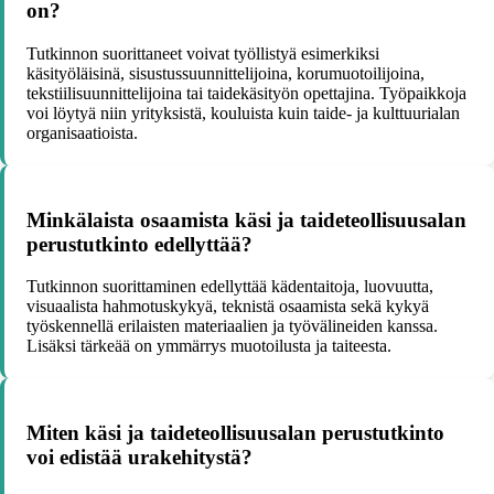
on?
Tutkinnon suorittaneet voivat työllistyä esimerkiksi
käsityöläisinä, sisustussuunnittelijoina, korumuotoilijoina,
tekstiilisuunnittelijoina tai taidekäsityön opettajina. Työpaikkoja
voi löytyä niin yrityksistä, kouluista kuin taide- ja kulttuurialan
organisaatioista.
Minkälaista osaamista käsi ja taideteollisuusalan
perustutkinto edellyttää?
Tutkinnon suorittaminen edellyttää kädentaitoja, luovuutta,
visuaalista hahmotuskykyä, teknistä osaamista sekä kykyä
työskennellä erilaisten materiaalien ja työvälineiden kanssa.
Lisäksi tärkeää on ymmärrys muotoilusta ja taiteesta.
Miten käsi ja taideteollisuusalan perustutkinto
voi edistää urakehitystä?