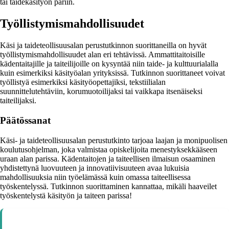
tai taidekäsityön pariin.
Työllistymismahdollisuudet
Käsi ja taideteollisuusalan perustutkinnon suorittaneilla on hyvät
työllistymismahdollisuudet alan eri tehtävissä. Ammattitaitoisille
kädentaitajille ja taiteilijoille on kysyntää niin taide- ja kulttuurialalla
kuin esimerkiksi käsityöalan yrityksissä. Tutkinnon suorittaneet voivat
työllistyä esimerkiksi käsityöopettajiksi, tekstiilialan
suunnittelutehtäviin, korumuotoilijaksi tai vaikkapa itsenäiseksi
taiteilijaksi.
Päätössanat
Käsi- ja taideteollisuusalan perustutkinto tarjoaa laajan ja monipuolisen
koulutusohjelman, joka valmistaa opiskelijoita menestyksekkääseen
uraan alan parissa. Kädentaitojen ja taiteellisen ilmaisun osaaminen
yhdistettynä luovuuteen ja innovatiivisuuteen avaa lukuisia
mahdollisuuksia niin työelämässä kuin omassa taiteellisessa
työskentelyssä. Tutkinnon suorittaminen kannattaa, mikäli haaveilet
työskentelystä käsityön ja taiteen parissa!