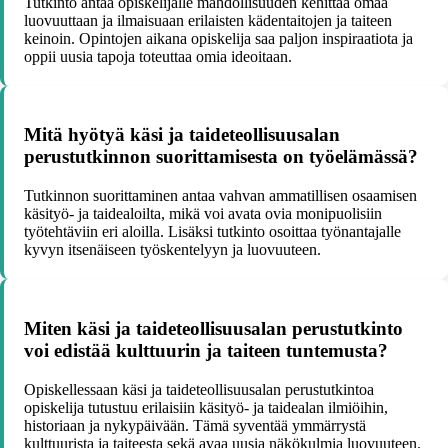
Tutkinto antaa opiskelijalle mahdollisuuden kehittää omaa
luovuuttaan ja ilmaisuaan erilaisten kädentaitojen ja taiteen
keinoin. Opintojen aikana opiskelija saa paljon inspiraatiota ja
oppii uusia tapoja toteuttaa omia ideoitaan.
Mitä hyötyä käsi ja taideteollisuusalan
perustutkinnon suorittamisesta on työelämässä?
Tutkinnon suorittaminen antaa vahvan ammatillisen osaamisen
käsityö- ja taidealoilta, mikä voi avata ovia monipuolisiin
työtehtäviin eri aloilla. Lisäksi tutkinto osoittaa työnantajalle
kyvyn itsenäiseen työskentelyyn ja luovuuteen.
Miten käsi ja taideteollisuusalan perustutkinto
voi edistää kulttuurin ja taiteen tuntemusta?
Opiskellessaan käsi ja taideteollisuusalan perustutkintoa
opiskelija tutustuu erilaisiin käsityö- ja taidealan ilmiöihin,
historiaan ja nykypäivään. Tämä syventää ymmärrystä
kulttuurista ja taiteesta sekä avaa uusia näkökulmia luovuuteen.