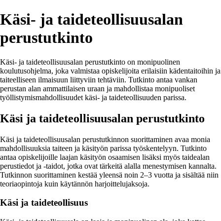
Käsi- ja taideteollisuusalan
perustutkinto
Käsi- ja taideteollisuusalan perustutkinto on monipuolinen
koulutusohjelma, joka valmistaa opiskelijoita erilaisiin kädentaitoihin ja
taiteelliseen ilmaisuun liittyviin tehtäviin. Tutkinto antaa vankan
perustan alan ammattilaisen uraan ja mahdollistaa monipuoliset
työllistymismahdollisuudet käsi- ja taideteollisuuden parissa.
Käsi ja taideteollisuusalan perustutkinto
Käsi ja taideteollisuusalan perustutkinnon suorittaminen avaa monia
mahdollisuuksia taiteen ja käsityön parissa työskentelyyn. Tutkinto
antaa opiskelijoille laajan käsityön osaamisen lisäksi myös taidealan
perustiedot ja -taidot, jotka ovat tärkeitä alalla menestymisen kannalta.
Tutkinnon suorittaminen kestää yleensä noin 2–3 vuotta ja sisältää niin
teoriaopintoja kuin käytännön harjoittelujaksoja.
Käsi ja taideteollisuus