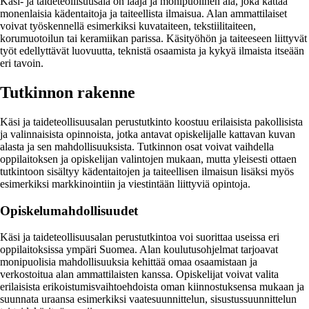
Käsi- ja taideteollisuusala on laaja ja monipuolinen ala, joka kattaa
monenlaisia kädentaitoja ja taiteellista ilmaisua. Alan ammattilaiset
voivat työskennellä esimerkiksi kuvataiteen, tekstiilitaiteen,
korumuotoilun tai keramiikan parissa. Käsityöhön ja taiteeseen liittyvät
työt edellyttävät luovuutta, teknistä osaamista ja kykyä ilmaista itseään
eri tavoin.
Tutkinnon rakenne
Käsi ja taideteollisuusalan perustutkinto koostuu erilaisista pakollisista
ja valinnaisista opinnoista, jotka antavat opiskelijalle kattavan kuvan
alasta ja sen mahdollisuuksista. Tutkinnon osat voivat vaihdella
oppilaitoksen ja opiskelijan valintojen mukaan, mutta yleisesti ottaen
tutkintoon sisältyy kädentaitojen ja taiteellisen ilmaisun lisäksi myös
esimerkiksi markkinointiin ja viestintään liittyviä opintoja.
Opiskelumahdollisuudet
Käsi ja taideteollisuusalan perustutkintoa voi suorittaa useissa eri
oppilaitoksissa ympäri Suomea. Alan koulutusohjelmat tarjoavat
monipuolisia mahdollisuuksia kehittää omaa osaamistaan ja
verkostoitua alan ammattilaisten kanssa. Opiskelijat voivat valita
erilaisista erikoistumisvaihtoehdoista oman kiinnostuksensa mukaan ja
suunnata uraansa esimerkiksi vaatesuunnittelun, sisustussuunnittelun