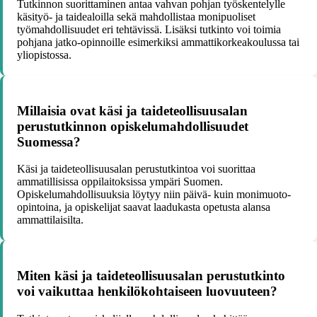
Tutkinnon suorittaminen antaa vahvan pohjan työskentelylle
käsityö- ja taidealoilla sekä mahdollistaa monipuoliset
työmahdollisuudet eri tehtävissä. Lisäksi tutkinto voi toimia
pohjana jatko-opinnoille esimerkiksi ammattikorkeakoulussa tai
yliopistossa.
Millaisia ovat käsi ja taideteollisuusalan
perustutkinnon opiskelumahdollisuudet
Suomessa?
Käsi ja taideteollisuusalan perustutkintoa voi suorittaa
ammatillisissa oppilaitoksissa ympäri Suomen.
Opiskelumahdollisuuksia löytyy niin päivä- kuin monimuoto-
opintoina, ja opiskelijat saavat laadukasta opetusta alansa
ammattilaisilta.
Miten käsi ja taideteollisuusalan perustutkinto
voi vaikuttaa henkilökohtaiseen luovuuteen?