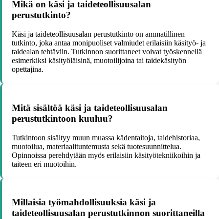
Mikä on käsi ja taideteollisuusalan
perustutkinto?
Käsi ja taideteollisuusalan perustutkinto on ammatillinen
tutkinto, joka antaa monipuoliset valmiudet erilaisiin käsityö- ja
taidealan tehtäviin. Tutkinnon suorittaneet voivat työskennellä
esimerkiksi käsityöläisinä, muotoilijoina tai taidekäsityön
opettajina.
Mitä sisältöä käsi ja taideteollisuusalan
perustutkintoon kuuluu?
Tutkintoon sisältyy muun muassa kädentaitoja, taidehistoriaa,
muotoilua, materiaalituntemusta sekä tuotesuunnittelua.
Opinnoissa perehdytään myös erilaisiin käsityötekniikoihin ja
taiteen eri muotoihin.
Millaisia työmahdollisuuksia käsi ja
taideteollisuusalan perustutkinnon suorittaneilla