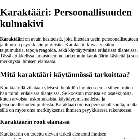
Karaktääri: Persoonallisuuden
kulmakivi
Karaktääri
on avain käsitteistä, joka liitetään usein persoonallisuuteen
ja ihmisen psyykkisiin piirteisiin. Karaktääri kuvaa yksilön
taipumuksia, tapoja reagoida, sekä käyttäytymistä erilaisissa tilanteissa.
Tässä artikkelissa tarkastelemme tarkemmin karaktäärin käsitettä ja sen
merkitystä ihmisen elämässä.
Mitä karaktääri käytännössä tarkoittaa?
Karaktäärillä viitataan yleisesti henkilön luonteeseen ja siihen, miten
hän toimii erilaisissa tilanteissa. Se koostuu monista eri osatekijöistä,
kuten arvoista, uskomuksista, käyttäytymismalleista ja
persoonallisuuden piirteistä. Karaktääri on osa persoonallisuutta, mutta
sillä on myös oma merkityksensä ihmisen psyykkisessä rakenteessa.
Karaktäärin rooli elämässä
Karaktäärin on todettu olevan tärkeä elementti ihmisen