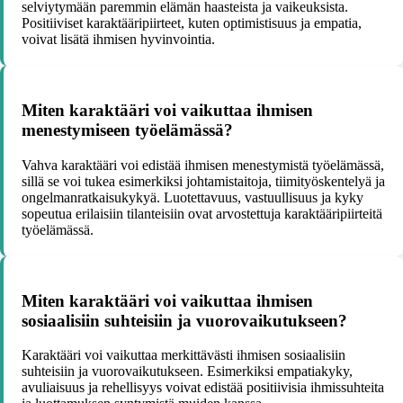
selviytymään paremmin elämän haasteista ja vaikeuksista.
Positiiviset karaktääripiirteet, kuten optimistisuus ja empatia,
voivat lisätä ihmisen hyvinvointia.
Miten karaktääri voi vaikuttaa ihmisen
menestymiseen työelämässä?
Vahva karaktääri voi edistää ihmisen menestymistä työelämässä,
sillä se voi tukea esimerkiksi johtamistaitoja, tiimityöskentelyä ja
ongelmanratkaisukykyä. Luotettavuus, vastuullisuus ja kyky
sopeutua erilaisiin tilanteisiin ovat arvostettuja karaktääripiirteitä
työelämässä.
Miten karaktääri voi vaikuttaa ihmisen
sosiaalisiin suhteisiin ja vuorovaikutukseen?
Karaktääri voi vaikuttaa merkittävästi ihmisen sosiaalisiin
suhteisiin ja vuorovaikutukseen. Esimerkiksi empatiakyky,
avuliaisuus ja rehellisyys voivat edistää positiivisia ihmissuhteita