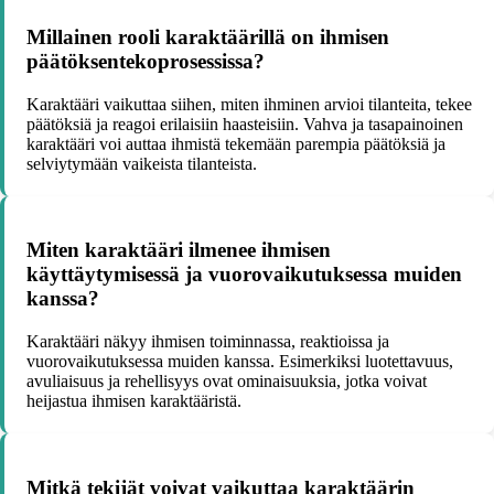
Millainen rooli karaktäärillä on ihmisen
päätöksentekoprosessissa?
Karaktääri vaikuttaa siihen, miten ihminen arvioi tilanteita, tekee
päätöksiä ja reagoi erilaisiin haasteisiin. Vahva ja tasapainoinen
karaktääri voi auttaa ihmistä tekemään parempia päätöksiä ja
selviytymään vaikeista tilanteista.
Miten karaktääri ilmenee ihmisen
käyttäytymisessä ja vuorovaikutuksessa muiden
kanssa?
Karaktääri näkyy ihmisen toiminnassa, reaktioissa ja
vuorovaikutuksessa muiden kanssa. Esimerkiksi luotettavuus,
avuliaisuus ja rehellisyys ovat ominaisuuksia, jotka voivat
heijastua ihmisen karaktääristä.
Mitkä tekijät voivat vaikuttaa karaktäärin