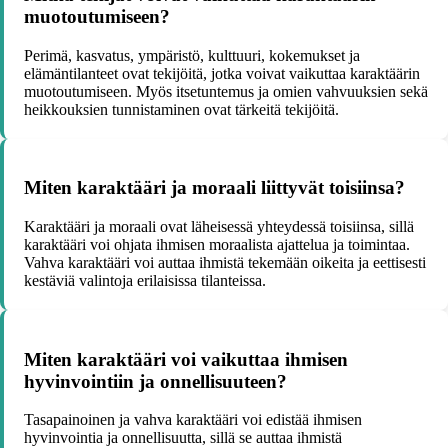
muotoutumiseen?
Perimä, kasvatus, ympäristö, kulttuuri, kokemukset ja
elämäntilanteet ovat tekijöitä, jotka voivat vaikuttaa karaktäärin
muotoutumiseen. Myös itsetuntemus ja omien vahvuuksien sekä
heikkouksien tunnistaminen ovat tärkeitä tekijöitä.
Miten karaktääri ja moraali liittyvät toisiinsa?
Karaktääri ja moraali ovat läheisessä yhteydessä toisiinsa, sillä
karaktääri voi ohjata ihmisen moraalista ajattelua ja toimintaa.
Vahva karaktääri voi auttaa ihmistä tekemään oikeita ja eettisesti
kestäviä valintoja erilaisissa tilanteissa.
Miten karaktääri voi vaikuttaa ihmisen
hyvinvointiin ja onnellisuuteen?
Tasapainoinen ja vahva karaktääri voi edistää ihmisen
hyvinvointia ja onnellisuutta, sillä se auttaa ihmistä