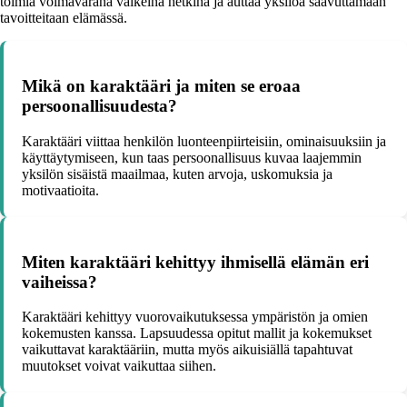
toimia voimavarana vaikeina hetkinä ja auttaa yksilöä saavuttamaan
tavoitteitaan elämässä.
Mikä on karaktääri ja miten se eroaa
persoonallisuudesta?
Karaktääri viittaa henkilön luonteenpiirteisiin, ominaisuuksiin ja
käyttäytymiseen, kun taas persoonallisuus kuvaa laajemmin
yksilön sisäistä maailmaa, kuten arvoja, uskomuksia ja
motivaatioita.
Miten karaktääri kehittyy ihmisellä elämän eri
vaiheissa?
Karaktääri kehittyy vuorovaikutuksessa ympäristön ja omien
kokemusten kanssa. Lapsuudessa opitut mallit ja kokemukset
vaikuttavat karaktääriin, mutta myös aikuisiällä tapahtuvat
muutokset voivat vaikuttaa siihen.