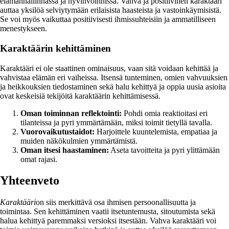
elämänhallinnassa ja hyvinvoinnissa. Vahva ja positiivinen karaktääri
auttaa yksilöä selviytymään erilaisista haasteista ja vastoinkäymisistä.
Se voi myös vaikuttaa positiivisesti ihmissuhteisiin ja ammatilliseen
menestykseen.
Karaktäärin kehittäminen
Karaktääri ei ole staattinen ominaisuus, vaan sitä voidaan kehittää ja
vahvistaa elämän eri vaiheissa. Itsensä tunteminen, omien vahvuuksien
ja heikkouksien tiedostaminen sekä halu kehittyä ja oppia uusia asioita
ovat keskeisiä tekijöitä karaktäärin kehittämisessä.
Oman toiminnan reflektointi:
Pohdi omia reaktioitasi eri
tilanteissa ja pyri ymmärtämään, miksi toimit tietyllä tavalla.
Vuorovaikutustaidot:
Harjoittele kuuntelemista, empatiaa ja
muiden näkökulmien ymmärtämistä.
Oman itsesi haastaminen:
Aseta tavoitteita ja pyri ylittämään
omat rajasi.
Yhteenveto
Karaktääri
on siis merkittävä osa ihmisen persoonallisuutta ja
toimintaa. Sen kehittäminen vaatii itsetuntemusta, sitoutumista sekä
halua kehittyä paremmaksi versioksi itsestään. Vahva karaktääri voi