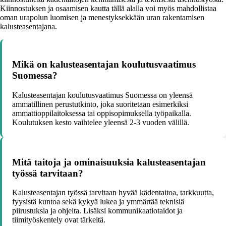
Kiinnostuksen ja osaamisen kautta tällä alalla voi myös mahdollistaa
oman urapolun luomisen ja menestyksekkään uran rakentamisen
kalusteasentajana.
Mikä on kalusteasentajan koulutusvaatimus
Suomessa?
Kalusteasentajan koulutusvaatimus Suomessa on yleensä
ammatillinen perustutkinto, joka suoritetaan esimerkiksi
ammattioppilaitoksessa tai oppisopimuksella työpaikalla.
Koulutuksen kesto vaihtelee yleensä 2-3 vuoden välillä.
Mitä taitoja ja ominaisuuksia kalusteasentajan
työssä tarvitaan?
Kalusteasentajan työssä tarvitaan hyvää kädentaitoa, tarkkuutta,
fyysistä kuntoa sekä kykyä lukea ja ymmärtää teknisiä
piirustuksia ja ohjeita. Lisäksi kommunikaatiotaidot ja
tiimityöskentely ovat tärkeitä.