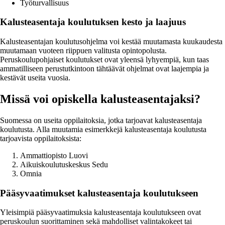
Työturvallisuus
Kalusteasentaja koulutuksen kesto ja laajuus
Kalusteasentajan koulutusohjelma voi kestää muutamasta kuukaudesta
muutamaan vuoteen riippuen valitusta opintopolusta.
Peruskoulupohjaiset koulutukset ovat yleensä lyhyempiä, kun taas
ammatilliseen perustutkintoon tähtäävät ohjelmat ovat laajempia ja
kestävät useita vuosia.
Missä voi opiskella kalusteasentajaksi?
Suomessa on useita oppilaitoksia, jotka tarjoavat kalusteasentaja
koulutusta. Alla muutamia esimerkkejä kalusteasentaja koulutusta
tarjoavista oppilaitoksista:
Ammattiopisto Luovi
Aikuiskoulutuskeskus Sedu
Omnia
Pääsyvaatimukset kalusteasentaja koulutukseen
Yleisimpiä pääsyvaatimuksia kalusteasentaja koulutukseen ovat
peruskoulun suorittaminen sekä mahdolliset valintakokeet tai