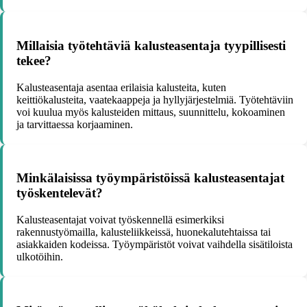
Millaisia työtehtäviä kalusteasentaja tyypillisesti
tekee?
Kalusteasentaja asentaa erilaisia kalusteita, kuten
keittiökalusteita, vaatekaappeja ja hyllyjärjestelmiä. Työtehtäviin
voi kuulua myös kalusteiden mittaus, suunnittelu, kokoaminen
ja tarvittaessa korjaaminen.
Minkälaisissa työympäristöissä kalusteasentajat
työskentelevät?
Kalusteasentajat voivat työskennellä esimerkiksi
rakennustyömailla, kalusteliikkeissä, huonekalutehtaissa tai
asiakkaiden kodeissa. Työympäristöt voivat vaihdella sisätiloista
ulkotöihin.