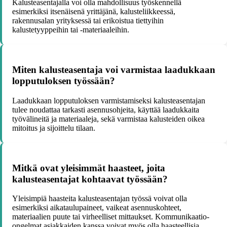
Kalusteasentajalla voi olla mahdollisuus työskennellä
esimerkiksi itsenäisenä yrittäjänä, kalusteliikkeessä,
rakennusalan yrityksessä tai erikoistua tiettyihin
kalustetyyppeihin tai -materiaaleihin.
Miten kalusteasentaja voi varmistaa laadukkaan
lopputuloksen työssään?
Laadukkaan lopputuloksen varmistamiseksi kalusteasentajan
tulee noudattaa tarkasti asennusohjeita, käyttää laadukkaita
työvälineitä ja materiaaleja, sekä varmistaa kalusteiden oikea
mitoitus ja sijoittelu tilaan.
Mitkä ovat yleisimmät haasteet, joita
kalusteasentajat kohtaavat työssään?
Yleisimpiä haasteita kalusteasentajan työssä voivat olla
esimerkiksi aikataulupaineet, vaikeat asennuskohteet,
materiaalien puute tai virheelliset mittaukset. Kommunikaatio-
ongelmat asiakkaiden kanssa voivat myös olla haasteellisia.