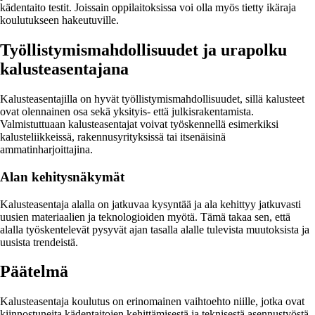
kädentaito testit. Joissain oppilaitoksissa voi olla myös tietty ikäraja
koulutukseen hakeutuville.
Työllistymismahdollisuudet ja urapolku
kalusteasentajana
Kalusteasentajilla on hyvät työllistymismahdollisuudet, sillä kalusteet
ovat olennainen osa sekä yksityis- että julkisrakentamista.
Valmistuttuaan kalusteasentajat voivat työskennellä esimerkiksi
kalusteliikkeissä, rakennusyrityksissä tai itsenäisinä
ammatinharjoittajina.
Alan kehitysnäkymät
Kalusteasentaja alalla on jatkuvaa kysyntää ja ala kehittyy jatkuvasti
uusien materiaalien ja teknologioiden myötä. Tämä takaa sen, että
alalla työskentelevät pysyvät ajan tasalla alalle tulevista muutoksista ja
uusista trendeistä.
Päätelmä
Kalusteasentaja koulutus on erinomainen vaihtoehto niille, jotka ovat
kiinnostuneita kädentaitojen kehittämisestä ja teknisestä asennustyöstä.