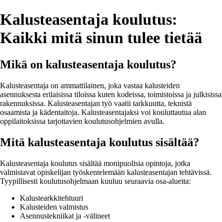
Kalusteasentaja koulutus:
Kaikki mitä sinun tulee tietää
Mikä on kalusteasentaja koulutus?
Kalusteasentaja on ammattilainen, joka vastaa kalusteiden
asennuksesta erilaisissa tiloissa kuten kodeissa, toimistoissa ja julkisissa
rakennuksissa. Kalusteasentajan työ vaatii tarkkuutta, teknistä
osaamista ja kädentaitoja. Kalusteasentajaksi voi kouluttautua alan
oppilaitoksissa tarjottavien koulutusohjelmien avulla.
Mitä kalusteasentaja koulutus sisältää?
Kalusteasentaja koulutus sisältää monipuolisia opintoja, jotka
valmistavat opiskelijan työskentelemään kalusteasentajan tehtävissä.
Tyypillisesti koulutusohjelmaan kuuluu seuraavia osa-alueita:
Kalustearkkitehtuuri
Kalusteiden valmistus
Asennustekniikat ja -välineet