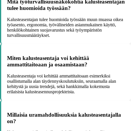
Mitä työturvallisuusnäkökohtia kalusteasentajan
tulee huomioida työssään?
Kalusteasentajan tulee huomioida työssään muun muassa oikea
työasento, ergonomia, työvälineiden asianmukainen käyttö,
henkilökohtainen suojavarustus sekä työympäristön
turvallisuusmääräykset.
Miten kalusteasentaja voi kehittää
ammattitaitoaan ja osaamistaan?
Kalusteasentaja voi kehittää ammattitaitoaan esimerkiksi
osallistumalla alan täydennyskoulutuksiin, seuraamalla alan
kehitystä ja uusia trendejä, sekä hankkimalla kokemusta
erilaisista kalusteasennusprojekteista.
Millaisia uramahdollisuuksia kalusteasentajalla
on?