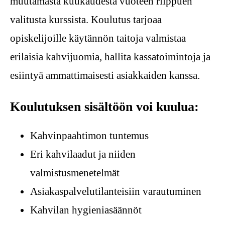
muutamasta kuukaudesta vuoteen riippuen
valitusta kurssista. Koulutus tarjoaa
opiskelijoille käytännön taitoja valmistaa
erilaisia kahvijuomia, hallita kassatoimintoja ja
esiintyä ammattimaisesti asiakkaiden kanssa.
Koulutuksen sisältöön voi kuulua:
Kahvinpaahtimon tuntemus
Eri kahvilaadut ja niiden
valmistusmenetelmät
Asiakaspalvelutilanteisiin varautuminen
Kahvilan hygieniasäännöt