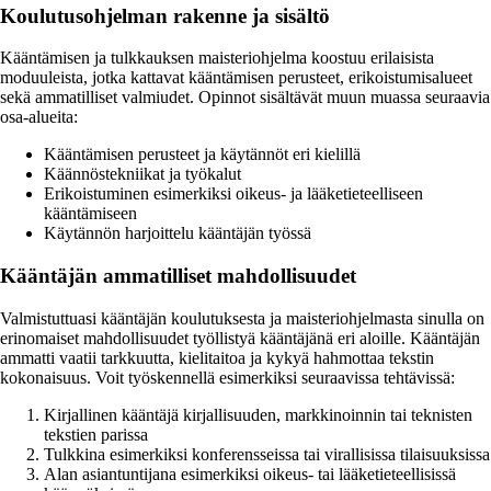
Koulutusohjelman rakenne ja sisältö
Kääntämisen ja tulkkauksen maisteriohjelma koostuu erilaisista
moduuleista, jotka kattavat kääntämisen perusteet, erikoistumisalueet
sekä ammatilliset valmiudet. Opinnot sisältävät muun muassa seuraavia
osa-alueita:
Kääntämisen perusteet ja käytännöt eri kielillä
Käännöstekniikat ja työkalut
Erikoistuminen esimerkiksi oikeus- ja lääketieteelliseen
kääntämiseen
Käytännön harjoittelu kääntäjän työssä
Kääntäjän ammatilliset mahdollisuudet
Valmistuttuasi kääntäjän koulutuksesta ja maisteriohjelmasta sinulla on
erinomaiset mahdollisuudet työllistyä kääntäjänä eri aloille. Kääntäjän
ammatti vaatii tarkkuutta, kielitaitoa ja kykyä hahmottaa tekstin
kokonaisuus. Voit työskennellä esimerkiksi seuraavissa tehtävissä:
Kirjallinen kääntäjä kirjallisuuden, markkinoinnin tai teknisten
tekstien parissa
Tulkkina esimerkiksi konferensseissa tai virallisissa tilaisuuksissa
Alan asiantuntijana esimerkiksi oikeus- tai lääketieteellisissä