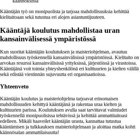
käännöksissä
Kääntäjän työ on monipuolista ja tarjoaa mahdollisuuksia kehittää
kielitaitoaan sekä tutustua eri alojen asiantuntijuuteen.
Kääntäjä koulutus mahdollistaa uran
kansainvälisessä ympäristössä
Kun suoritat kääntäjän koulutuksen ja maisteriohjelman, avautuu
mahdollisuus työskennellä kansainvälisissä ympäristöissä. Kielitaito on
arvokas resurssi kansainvälisissä yrityksissä, järjestöissä ja virastoissa.
Kääntäjänä voit toimia yhteyshenkilönä eri kulttuurien ja kielten välillä
sekä edistää viestinnän sujuvuutta eri organisaatioissa.
Yhteenveto
Kääntäjän koulutus ja maisteriohjelma tarjoavat erinomaisen
mahdollisuuden kehittyä kääntäjänä ja rakentaa uraa kielten ja
kulttuurien parissa. Koulutuksen avulla saat tarvittavat valmiudet
työskennellä monipuolisissa tehtävissä ja kehittää ammattitaitoasi
edelleen. Mikäli haaveilet kääntäjän urasta, kannattaa tutustua
kääntämisen ja tulkkauksen maisteriohjelmaan ja aloittaa matka kohti
käännösalan ammattilaisuutta!