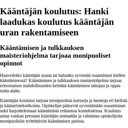
Kääntäjän koulutus: Hanki
laadukas koulutus kääntäjän
uran rakentamiseen
Kääntämisen ja tulkkauksen
maisteriohjelma tarjoaa monipuoliset
opinnot
Haaveiletko kääntäjän urasta tai haluatko syventää osaamistasi kielten
kääntämisessä? Kääntämisen ja tulkkauksen maisteriohjelma tarjoaa
erinomaisen mahdollisuuden kehittää kääntämisen taitojasi ja oppia
uutta alalta.
Kääntäjän koulutus tarjoaa monipuolisia kursseja ja luentoja eri kielistä
ja käännöstekniikoista. Opiskelijat pääsevät syventämään osaamistaan
sekä harjoittelemaan kääntämistä erilaisissa konteksteissa. Koulutus
antaa vankan perustan kääntäjän ammattiin ja valmistaa opiskelijoita
monipuolisiin työtehtäviin kääntämisen parissa.