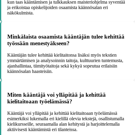
kun taas kääntämisen ja tulkkauksen maisteriohjelma syventää
ja erikoistaa opiskelijoiden osaamista käännösalan eri
näkökulmista.
Minkälaista osaamista kääntäjän tulee kehittää
työssään menestyäkseen?
Kääntäjän tulee kehittää kielitaitonsa lisäksi myös tekstien
ymmärtämisen ja analysoinnin taitoja, kulttuurien tuntemusta,
ajanhallintaa, tiimityötaitoja sekä kykyä sopeutua erilaisiin
käännösalan haasteisiin.
Miten kääntäjä voi ylläpitää ja kehittää
kielitaitoaan työelämässä?
Kääntäjä voi ylläpitää ja kehittää kielitaitoaan työelämässä
esimerkiksi lukemalla eri kielillä olevia tekstejä, osallistumalla
kielikursseille, seuraamalla alan kehitystä ja harjoittelemalla
aktiivisesti kääntämistä eri tilanteissa.