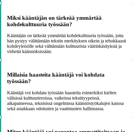
Miksi kääntäjän on tärkeää ymmärtää
kohdekulttuuria työssään?
Kääntäjän on tärkeää ymmärtää kohdekulttuuria työssään, jotta
hän pystyy välittämään tekstin merkityksen oikein ja tehokkaasti
kohdeyleisölle sekä välttämään kulttuurisia väärinkäsityksiä ja
virheitä käännöksissään.
Millaisia haasteita kääntäjä voi kohdata
työssään?
Kääntäjä voi kohdata työssään haasteita esimerkiksi kielten
välisissä kulttuurieroissa, vaikeissa tekstityypeissä,
aikapaineessa, teknisissä ongelmissa käännöstyökalujen kanssa
sekä asiakkaan odotusten ja vaatimusten hallinnassa.
Miten kääntäjä voi parantaa ammattitaitoaan ja