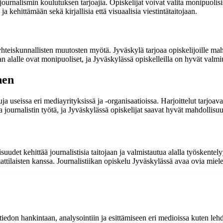
urnalismin koulutuksen tarjoajia. Opiskelijat voivat valita monipuolisi
 kehittämään sekä kirjallisia että visuaalisia viestintätaitojaan.
teiskunnallisten muutosten myötä. Jyväskylä tarjoaa opiskelijoille mahd
an alalle ovat monipuoliset, ja Jyväskylässä opiskelleilla on hyvät valmi
nen
uja useissa eri mediayrityksissä ja -organisaatioissa. Harjoittelut tarjoa
journalistin työtä, ja Jyväskylässä opiskelijat saavat hyvät mahdollisuud
isuudet kehittää journalistisia taitojaan ja valmistautua alalla työskent
ttilaisten kanssa. Journalistiikan opiskelu Jyväskylässä avaa ovia miele
 tiedon hankintaan, analysointiin ja esittämiseen eri medioissa kuten lehd