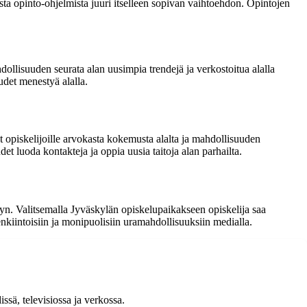
sta opinto-ohjelmista juuri itselleen sopivan vaihtoehdon. Opintojen
ollisuuden seurata alan uusimpia trendejä ja verkostoitua alalla
udet menestyä alalla.
vat opiskelijoille arvokasta kokemusta alalta ja mahdollisuuden
et luoda kontakteja ja oppia uusia taitoja alan parhailta.
elyyn. Valitsemalla Jyväskylän opiskelupaikakseen opiskelija saa
nkiintoisiin ja monipuolisiin uramahdollisuuksiin medialla.
issä, televisiossa ja verkossa.