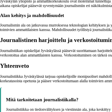
Jyväskylän yliopisto ja ammattikorkeakoulu ovat molemmat tunnettuja jo
aikana opiskelijat pääsevät syventymään journalismiin eri näkökulmista ja
Alan kehitys ja mahdollisuudet
Journalismin ala on jatkuvassa murroksessa teknologian kehityksen ja yh
toimivien ammattilaisten kanssa. Mahdollisuudet työllistyä journalistiik
Journalistinen harjoittelu ja verkostoitumi
Journalistiikan opiskelijat Jyväskylässä pääsevät suorittamaan harjoittel
verkostoitua alan ammattilaisten kanssa. Verkostoituminen on tärkeä osa 
Yhteenveto
Journalistiikka Jyväskylässä tarjoaa opiskelijoille monipuoliset mahdoll
korkeatasoista opetusta ja pääsee verkostoitumaan alalla toimivien amma
Mitä tarkoitetaan journalistiikalla?
Journalistiikka on tiedonvälityksen ja viestinnän ala, joka keskittyy