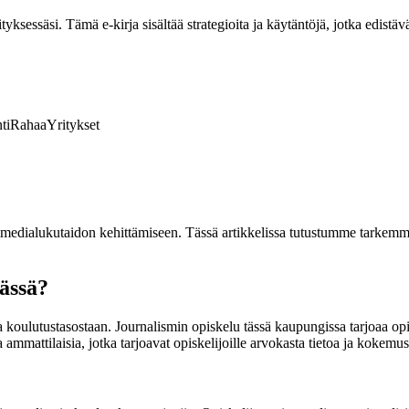
ksessäsi. Tämä e-kirja sisältää strategioita ja käytäntöjä, jotka edistävä
ti
Rahaa
Yritykset
 medialukutaidon kehittämiseen. Tässä artikkelissa tutustumme tarkemmi
lässä?
 koulutustasostaan. Journalismin opiskelu tässä kaupungissa tarjoaa opis
a ammattilaisia, jotka tarjoavat opiskelijoille arvokasta tietoa ja kokemust