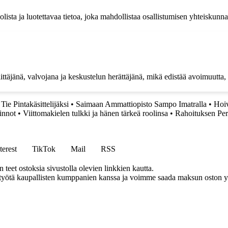
olista ja luotettavaa tietoa, joka mahdollistaa osallistumisen yhteiskunn
ittäjänä, valvojana ja keskustelun herättäjänä, mikä edistää avoimuutta, 
Tie Pintakäsittelijäksi
•
Saimaan Ammattiopisto Sampo Imatralla
•
Hoiv
innot
•
Viittomakielen tulkki ja hänen tärkeä roolinsa
•
Rahoituksen Per
terest
TikTok
Mail
RSS
eet ostoksia sivustolla olevien linkkien kautta.
styötä kaupallisten kumppanien kanssa ja voimme saada maksun oston yh