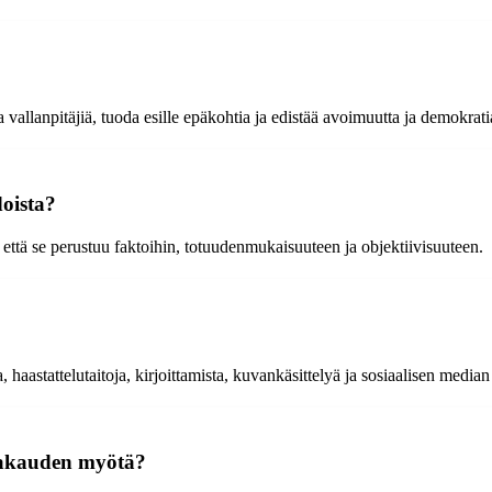
 vallanpitäjiä, tuoda esille epäkohtia ja edistää avoimuutta ja demokrati
doista?
 että se perustuu faktoihin, totuudenmukaisuuteen ja objektiivisuuteen.
, haastattelutaitoja, kirjoittamista, kuvankäsittelyä ja sosiaalisen media
ikakauden myötä?