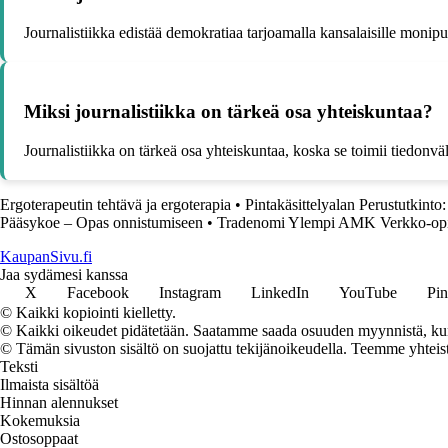
Journalistiikka edistää demokratiaa tarjoamalla kansalaisille monipu
Miksi journalistiikka on tärkeä osa yhteiskuntaa?
Journalistiikka on tärkeä osa yhteiskuntaa, koska se toimii tiedonväl
Ergoterapeutin tehtävä ja ergoterapia
•
Pintakäsittelyalan Perustutkinto: 
Pääsykoe – Opas onnistumiseen
•
Tradenomi Ylempi AMK Verkko-op
KaupanSivu.fi
Jaa sydämesi kanssa
X
Facebook
Instagram
LinkedIn
YouTube
Pin
© Kaikki kopiointi kielletty.
© Kaikki oikeudet pidätetään. Saatamme saada osuuden myynnistä, kun t
© Tämän sivuston sisältö on suojattu tekijänoikeudella. Teemme yhtei
Teksti
Ilmaista sisältöä
Hinnan alennukset
Kokemuksia
Ostosoppaat