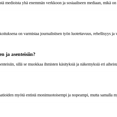
isistä medioista yhä enemmän verkkoon ja sosiaaliseen mediaan, mikä on
arkoituksena on varmistaa journalistisen työn luotettavuus, rehellisyys ja 
en ja asenteisiin?
senteisiin, sillä se muokkaa ihmisten käsityksiä ja näkemyksiä eri aiheist
novaatioiden myötä entistä monimuotoisempi ja nopeampi, mutta samalla 