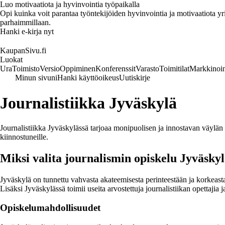
Luo motivaatiota ja hyvinvointia työpaikalla
Opi kuinka voit parantaa työntekijöiden hyvinvointia ja motivaatiota yrity
parhaimmillaan.
Hanki e-kirja nyt
KaupanSivu.fi
Luokat
Ura
Toimisto
Versio
Oppiminen
Konferenssit
Varasto
Toimitilat
Markkinoin
Minun sivuni
Hanki käyttöoikeus
Uutiskirje
Journalistiikka Jyväskylä
Journalistiikka Jyväskylässä tarjoaa monipuolisen ja innostavan väylän
kiinnostuneille.
Miksi valita journalismin opiskelu Jyväsky
Jyväskylä on tunnettu vahvasta akateemisesta perinteestään ja korkeasta
Lisäksi Jyväskylässä toimii useita arvostettuja journalistiikan opettajia j
Opiskelumahdollisuudet