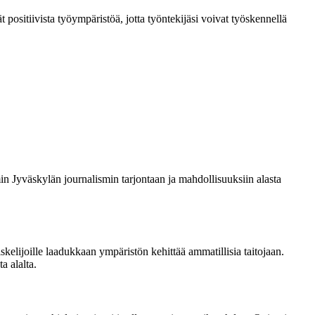
t positiivista työympäristöä, jotta työntekijäsi voivat työskennellä
n Jyväskylän journalismin tarjontaan ja mahdollisuuksiin alasta
kelijoille laadukkaan ympäristön kehittää ammatillisia taitojaan.
a alalta.