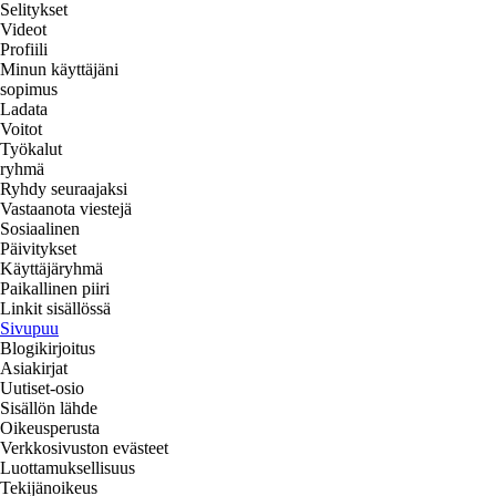
Selitykset
Videot
Profiili
Minun käyttäjäni
sopimus
Ladata
Voitot
Työkalut
ryhmä
Ryhdy seuraajaksi
Vastaanota viestejä
Sosiaalinen
Päivitykset
Käyttäjäryhmä
Paikallinen piiri
Linkit sisällössä
Sivupuu
Blogikirjoitus
Asiakirjat
Uutiset-osio
Sisällön lähde
Oikeusperusta
Verkkosivuston evästeet
Luottamuksellisuus
Tekijänoikeus