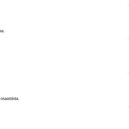
aa.
n osaamista.