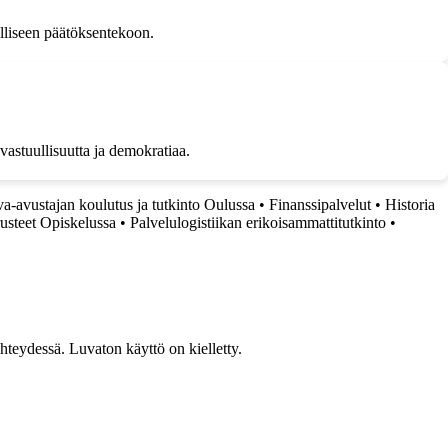
alliseen päätöksentekoon.
vastuullisuutta ja demokratiaa.
a-avustajan koulutus ja tutkinto Oulussa
•
Finanssipalvelut
•
Historia
usteet Opiskelussa
•
Palvelulogistiikan erikoisammattitutkinto
•
teydessä. Luvaton käyttö on kielletty.