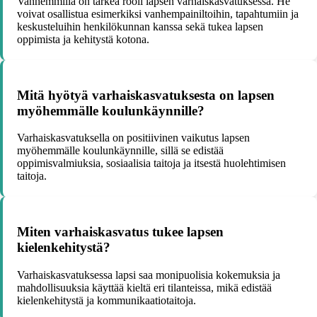
Vanhemmilla on tärkeä rooli lapsen varhaiskasvatuksessa. He
voivat osallistua esimerkiksi vanhempainiltoihin, tapahtumiin ja
keskusteluihin henkilökunnan kanssa sekä tukea lapsen
oppimista ja kehitystä kotona.
Mitä hyötyä varhaiskasvatuksesta on lapsen
myöhemmälle koulunkäynnille?
Varhaiskasvatuksella on positiivinen vaikutus lapsen
myöhemmälle koulunkäynnille, sillä se edistää
oppimisvalmiuksia, sosiaalisia taitoja ja itsestä huolehtimisen
taitoja.
Miten varhaiskasvatus tukee lapsen
kielenkehitystä?
Varhaiskasvatuksessa lapsi saa monipuolisia kokemuksia ja
mahdollisuuksia käyttää kieltä eri tilanteissa, mikä edistää
kielenkehitystä ja kommunikaatiotaitoja.