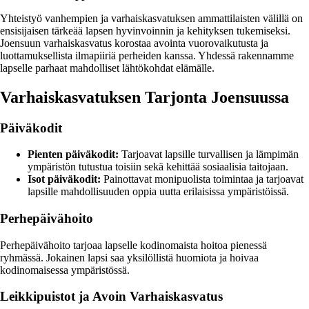
Yhteistyö vanhempien ja varhaiskasvatuksen ammattilaisten välillä on
ensisijaisen tärkeää lapsen hyvinvoinnin ja kehityksen tukemiseksi.
Joensuun varhaiskasvatus korostaa avointa vuorovaikutusta ja
luottamuksellista ilmapiiriä perheiden kanssa. Yhdessä rakennamme
lapselle parhaat mahdolliset lähtökohdat elämälle.
Varhaiskasvatuksen Tarjonta Joensuussa
Päiväkodit
Pienten päiväkodit:
Tarjoavat lapsille turvallisen ja lämpimän
ympäristön tutustua toisiin sekä kehittää sosiaalisia taitojaan.
Isot päiväkodit:
Painottavat monipuolista toimintaa ja tarjoavat
lapsille mahdollisuuden oppia uutta erilaisissa ympäristöissä.
Perhepäivähoito
Perhepäivähoito tarjoaa lapselle kodinomaista hoitoa pienessä
ryhmässä. Jokainen lapsi saa yksilöllistä huomiota ja hoivaa
kodinomaisessa ympäristössä.
Leikkipuistot ja Avoin Varhaiskasvatus