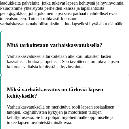
laadukkaita palveluita, jotka tukevat lapsen kehitystä ja hyvinvointia.
Painotamme yhteistyötä perheiden kanssa ja lapsilähtöistä
pedagogiikkaa, jotta jokainen lapsi saisi parhaat mahdolliset eväät
tulevaisuuteen. Tutustu rohkeasti Joensuun
varhaiskasvatusmahdollisuuksiin ja luo lapsellesi hyvä alku elämälle!
Mitä tarkoitetaan varhaiskasvatuksella?
Varhaiskasvatuksella tarkoitetaan alle kouluikäisten lasten
kasvatusta, hoitoa ja opetusta. Sen tavoitteena on tukea lapsen
kokonaisvaltaista kehitystä ja hyvinvointia.
Miksi varhaiskasvatus on tärkeää lapsen
kehitykselle?
Varhaiskasvatuksella on merkittävä rooli lapsen sosiaalisten
taitojen, kognitiivisten kykyjen ja motoristen taitojen
kehittymisessä. Se luo pohjan myöhemmälle oppimiselle ja
tukee lapsen myönteistä minäkuvaa.