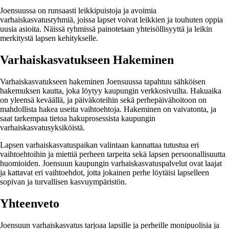
Joensuussa on runsaasti leikkipuistoja ja avoimia
varhaiskasvatusryhmiä, joissa lapset voivat leikkien ja touhuten oppia
uusia asioita. Näissä ryhmissä painotetaan yhteisöllisyyttä ja leikin
merkitystä lapsen kehitykselle.
Varhaiskasvatukseen Hakeminen
Varhaiskasvatukseen hakeminen Joensuussa tapahtuu sähköisen
hakemuksen kautta, joka löytyy kaupungin verkkosivuilta. Hakuaika
on yleensä keväällä, ja päiväkoteihin sekä perhepäivähoitoon on
mahdollista hakea useita vaihtoehtoja. Hakeminen on vaivatonta, ja
saat tarkempaa tietoa hakuprosessista kaupungin
varhaiskasvatusyksiköistä.
Lapsen varhaiskasvatuspaikan valintaan kannattaa tutustua eri
vaihtoehtoihin ja miettiä perheen tarpeita sekä lapsen persoonallisuutta
huomioiden. Joensuun kaupungin varhaiskasvatuspalvelut ovat laajat
ja kattavat eri vaihtoehdot, jotta jokainen perhe löytäisi lapselleen
sopivan ja turvallisen kasvuympäristön.
Yhteenveto
Joensuun varhaiskasvatus tarjoaa lapsille ja perheille monipuolisia ja