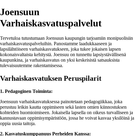
Joensuun
Varhaiskasvatuspalvelut
Tervetuloa tutustumaan Joensuun kaupungin tarjoamiin monipuolisiin
varhaiskasvatuspalveluihin. Panostamme laadukkaaseen ja
lapsilähtöiseen varhaiskasvatukseen, joka tukee jokaisen lapsen
kokonaisvaltaista kehitystä. Joensuu on tunnettu lapsiystävällisenä
kaupunkina, ja varhaiskasvatus on yksi keskeisistä satsauksista
tulevaisuutemme rakentamisessa.
Varhaiskasvatuksen Peruspilarit
1. Pedagoginen Toiminta:
Joensuun varhaiskasvatuksessa painotetaan pedagogiikkaa, joka
perustuu leikin kautta oppimiseen sekä lasten omien kiinnostuksen
kohteiden huomioimiseen. Jokaisella lapsella on oikeus turvalliseen ja
kannustavaan oppimisympäristöön, jossa he voivat kasvaa yksilöinä ja
oppia uusia taitoja.
2. Kasvatuskumppanuus Perheiden Kanssa: