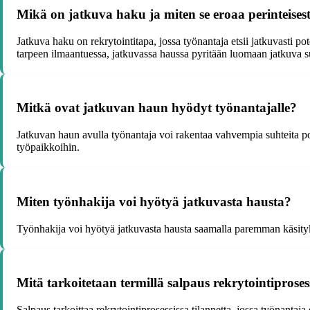
Mikä on jatkuva haku ja miten se eroaa perinteises
Jatkuva haku on rekrytointitapa, jossa työnantaja etsii jatkuvasti pot
tarpeen ilmaantuessa, jatkuvassa haussa pyritään luomaan jatkuva su
Mitkä ovat jatkuvan haun hyödyt työnantajalle?
Jatkuvan haun avulla työnantaja voi rakentaa vahvempia suhteita po
työpaikkoihin.
Miten työnhakija voi hyötyä jatkuvasta hausta?
Työnhakija voi hyötyä jatkuvasta hausta saamalla paremman käsityk
Mitä tarkoitetaan termillä salpaus rekrytointiproses
Salpaus tarkoittaa rekrytointiprosessissa tilannetta, jossa työnantaj