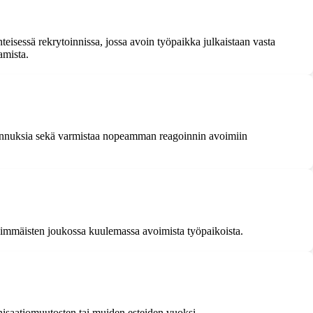
inteisessä rekrytoinnissa, jossa avoin työpaikka julkaistaan vasta
amista.
ustannuksia sekä varmistaa nopeamman reagoinnin avoimiin
simmäisten joukossa kuulemassa avoimista työpaikoista.
ganisaatiomuutosten tai muiden esteiden vuoksi.