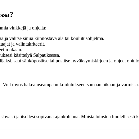
ssa?
ia vinkkejä ja ohjeita:
 ja valitse sinua kiinnostava ala tai koulutusohjelma.
jat ja valintakriteerit.
tteet mukaan.
uksesi käsittelyä Salpauksessa.
aksi, saat sähköpostitse tai postitse hyväksymiskirjeen ja ohjeet opinto
n. Voit myös hakea useampaan koulutukseen samaan aikaan ja varmistaa 
stavasti ja itsellesi sopivana ajankohtana. Muista tutustua huolellisest