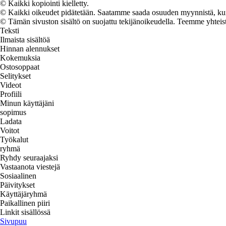
© Kaikki kopiointi kielletty.
© Kaikki oikeudet pidätetään. Saatamme saada osuuden myynnistä, kun t
© Tämän sivuston sisältö on suojattu tekijänoikeudella. Teemme yhtei
Teksti
Ilmaista sisältöä
Hinnan alennukset
Kokemuksia
Ostosoppaat
Selitykset
Videot
Profiili
Minun käyttäjäni
sopimus
Ladata
Voitot
Työkalut
ryhmä
Ryhdy seuraajaksi
Vastaanota viestejä
Sosiaalinen
Päivitykset
Käyttäjäryhmä
Paikallinen piiri
Linkit sisällössä
Sivupuu