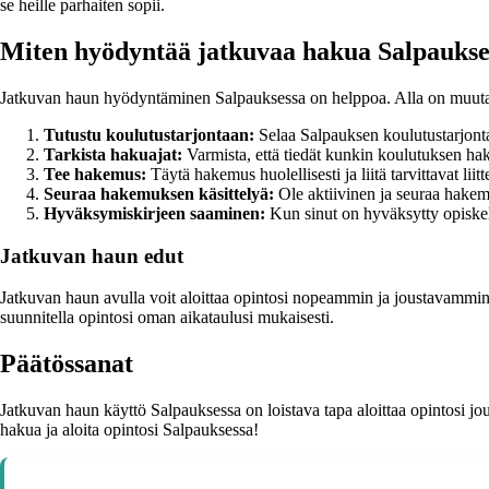
se heille parhaiten sopii.
Miten hyödyntää jatkuvaa hakua Salpaukse
Jatkuvan haun hyödyntäminen Salpauksessa on helppoa. Alla on muutam
Tutustu koulutustarjontaan:
Selaa Salpauksen koulutustarjontaa
Tarkista hakuajat:
Varmista, että tiedät kunkin koulutuksen hakua
Tee hakemus:
Täytä hakemus huolellisesti ja liitä tarvittavat lii
Seuraa hakemuksen käsittelyä:
Ole aktiivinen ja seuraa hakem
Hyväksymiskirjeen saaminen:
Kun sinut on hyväksytty opiskelij
Jatkuvan haun edut
Jatkuvan haun avulla voit aloittaa opintosi nopeammin ja joustavammi
suunnitella opintosi oman aikataulusi mukaisesti.
Päätössanat
Jatkuvan haun käyttö Salpauksessa on loistava tapa aloittaa opintosi jou
hakua ja aloita opintosi Salpauksessa!