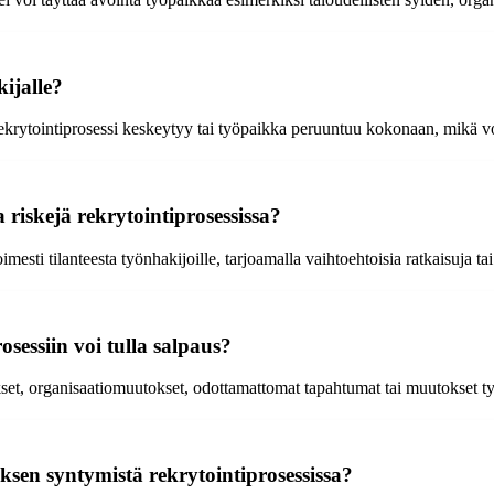
ijalle?
 rekrytointiprosessi keskeytyy tai työpaikka peruuntuu kokonaan, mikä v
 riskejä rekrytointiprosessissa?
imesti tilanteesta työnhakijoille, tarjoamalla vaihtoehtoisia ratkaisuja 
osessiin voi tulla salpaus?
tukset, organisaatiomuutokset, odottamattomat tapahtumat tai muutokset 
sen syntymistä rekrytointiprosessissa?