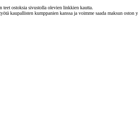
eet ostoksia sivustolla olevien linkkien kautta.
styötä kaupallisten kumppanien kanssa ja voimme saada maksun oston yh