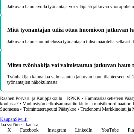
Jatkuvan haun avulla työnantaja voi ylläpitää jatkuvaa vuoropuhelua
Mitä työnantajan tulisi ottaa huomioon jatkuvan h
Jatkuvan haun suunnittelussa työnantajan tulisi määritellä selkeästi
Miten työnhakija voi valmistautua jatkuvan haun t
Työnhakijan kannattaa valmistautua jatkuvan haun tilanteeseen ylläpitä
työnantajien näkökulmasta.
Raahen Porvari- ja Kauppakoulu – RPKK
•
Hammaslääketieteen Pääsyk
koulussa?
•
Vanhustyön erikoisammattitutkinto ja muistikoordinaattori 
Suomessa
•
Toimintaterapeutti Pääsykoe
•
Tradenomi Markkinointi ja
KaupanSivu.fi
Jaa sydämesi kanssa
X
Facebook
Instagram
LinkedIn
YouTube
Pin