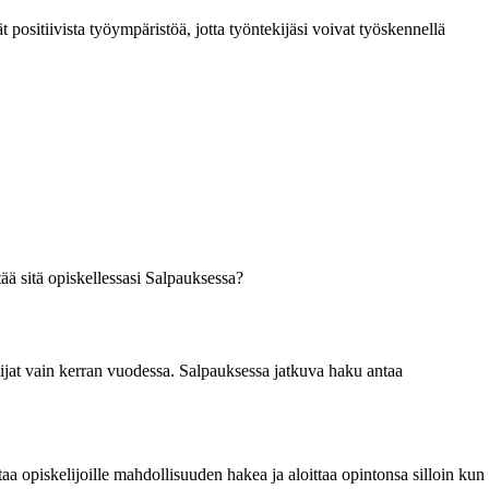
t positiivista työympäristöä, jotta työntekijäsi voivat työskennellä
ää sitä opiskellessasi Salpauksessa?
lijat vain kerran vuodessa. Salpauksessa jatkuva haku antaa
taa opiskelijoille mahdollisuuden hakea ja aloittaa opintonsa silloin kun