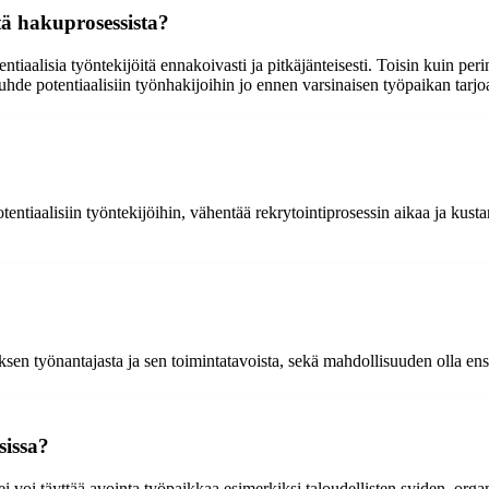
tä hakuprosessista?
entiaalisia työntekijöitä ennakoivasti ja pitkäjänteisesti. Toisin kuin per
hde potentiaalisiin työnhakijoihin jo ennen varsinaisen työpaikan tarjo
tentiaalisiin työntekijöihin, vähentää rekrytointiprosessin aikaa ja k
sen työnantajasta ja sen toimintatavoista, sekä mahdollisuuden olla en
sissa?
a ei voi täyttää avointa työpaikkaa esimerkiksi taloudellisten syiden, or