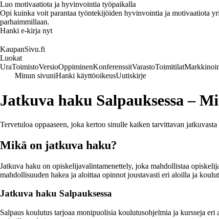
Luo motivaatiota ja hyvinvointia työpaikalla
Opi kuinka voit parantaa työntekijöiden hyvinvointia ja motivaatiota yrity
parhaimmillaan.
Hanki e-kirja nyt
KaupanSivu.fi
Luokat
Ura
Toimisto
Versio
Oppiminen
Konferenssit
Varasto
Toimitilat
Markkinoin
Minun sivuni
Hanki käyttöoikeus
Uutiskirje
Jatkuva haku Salpauksessa – Mit
Tervetuloa oppaaseen, joka kertoo sinulle kaiken tarvittavan jatkuvasta
Mikä on jatkuva haku?
Jatkuva haku on opiskelijavalintamenettely, joka mahdollistaa opiskelij
mahdollisuuden hakea ja aloittaa opinnot joustavasti eri aloilla ja koulu
Jatkuva haku Salpauksessa
Salpaus koulutus tarjoaa monipuolisia koulutusohjelmia ja kursseja eri al