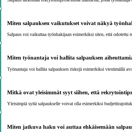
Miten salpauksen vaikutukset voivat näkyä työnhak
Salpaus voi vaikuttaa työnhakijaan esimerkiksi siten, että odotettu
Miten työnantaja voi hallita salpauksen aiheuttamia
Työnantaja voi hallita salpauksen riskejä esimerkiksi viestimällä avo
Mitkä ovat yleisimmät syyt siihen, että rekrytointipr
Yleisimpiä syitä salpaukselle voivat olla esimerkiksi budjettirajoi
Miten jatkuva haku voi auttaa ehkäisemään salpauk