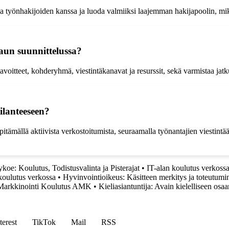
 työnhakijoiden kanssa ja luoda valmiiksi laajemman hakijapoolin, mikä 
aun suunnittelussa?
 tavoitteet, kohderyhmä, viestintäkanavat ja resurssit, sekä varmistaa j
ilanteeseen?
mällä aktiivista verkostoitumista, seuraamalla työnantajien viestintää ja 
oe: Koulutus, Todistusvalinta ja Pisterajat
•
IT-alan koulutus verkoss
koulutus verkossa
•
Hyvinvointioikeus: Käsitteen merkitys ja toteutumi
 Markkinointi Koulutus AMK
•
Kieliasiantuntija: Avain kielelliseen osa
terest
TikTok
Mail
RSS