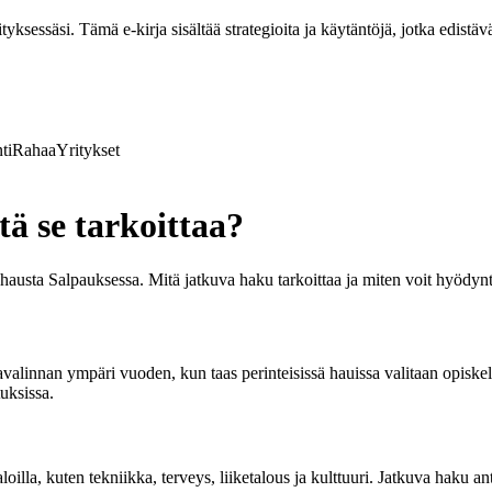
ksessäsi. Tämä e-kirja sisältää strategioita ja käytäntöjä, jotka edistävä
ti
Rahaa
Yritykset
ä se tarkoittaa?
 hausta Salpauksessa. Mitä jatkuva haku tarkoittaa ja miten voit hyödynt
avalinnan ympäri vuoden, kun taas perinteisissä hauissa valitaan opiske
tuksissa.
oilla, kuten tekniikka, terveys, liiketalous ja kulttuuri. Jatkuva haku an