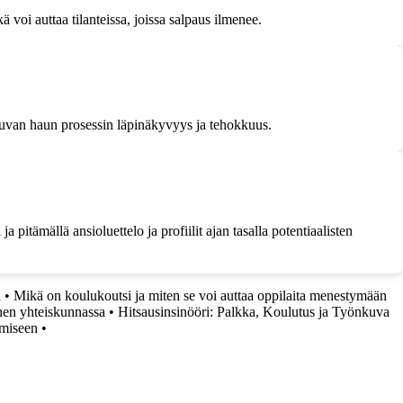
voi auttaa tilanteissa, joissa salpaus ilmenee.
atkuvan haun prosessin läpinäkyvyys ja tehokkuus.
pitämällä ansioluettelo ja profiilit ajan tasalla potentiaalisten
a
•
Mikä on koulukoutsi ja miten se voi auttaa oppilaita menestymään
nen yhteiskunnassa
•
Hitsausinsinööri: Palkka, Koulutus ja Työnkuva
amiseen
•