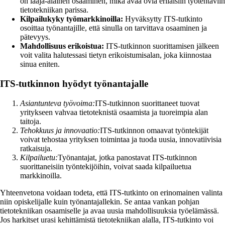
on laaja-alainen osaaminen, mikä avaa ovia erilaisiin työtehtäviin
tietotekniikan parissa.
Kilpailukyky työmarkkinoilla:
Hyväksytty ITS-tutkinto
osoittaa työnantajille, että sinulla on tarvittava osaaminen ja
pätevyys.
Mahdollisuus erikoistua:
ITS-tutkinnon suorittamisen jälkeen
voit valita halutessasi tietyn erikoistumisalan, joka kiinnostaa
sinua eniten.
ITS-tutkinnon hyödyt työnantajalle
Asiantunteva työvoima:
ITS-tutkinnon suorittaneet tuovat
yritykseen vahvaa tietoteknistä osaamista ja tuoreimpia alan
taitoja.
Tehokkuus ja innovaatio:
ITS-tutkinnon omaavat työntekijät
voivat tehostaa yrityksen toimintaa ja tuoda uusia, innovatiivisia
ratkaisuja.
Kilpailuetu:
Työnantajat, jotka panostavat ITS-tutkinnon
suorittaneisiin työntekijöihin, voivat saada kilpailuetua
markkinoilla.
Yhteenvetona voidaan todeta, että ITS-tutkinto on erinomainen valinta
niin opiskelijalle kuin työnantajallekin. Se antaa vankan pohjan
tietotekniikan osaamiselle ja avaa uusia mahdollisuuksia työelämässä.
Jos harkitset urasi kehittämistä tietotekniikan alalla, ITS-tutkinto voi