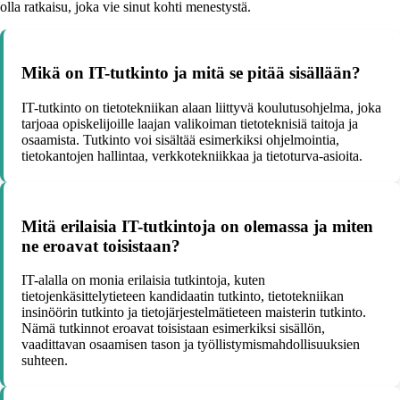
olla ratkaisu, joka vie sinut kohti menestystä.
Mikä on IT-tutkinto ja mitä se pitää sisällään?
IT-tutkinto on tietotekniikan alaan liittyvä koulutusohjelma, joka
tarjoaa opiskelijoille laajan valikoiman tietoteknisiä taitoja ja
osaamista. Tutkinto voi sisältää esimerkiksi ohjelmointia,
tietokantojen hallintaa, verkkotekniikkaa ja tietoturva-asioita.
Mitä erilaisia IT-tutkintoja on olemassa ja miten
ne eroavat toisistaan?
IT-alalla on monia erilaisia tutkintoja, kuten
tietojenkäsittelytieteen kandidaatin tutkinto, tietotekniikan
insinöörin tutkinto ja tietojärjestelmätieteen maisterin tutkinto.
Nämä tutkinnot eroavat toisistaan esimerkiksi sisällön,
vaadittavan osaamisen tason ja työllistymismahdollisuuksien
suhteen.