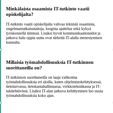
Minkälaista osaamista IT-tutkinto vaatii
opiskelijalta?
IT-tutkinto vaatii opiskelijalta vahvaa teknistä osaamista,
ongelmanratkaisutaitoja, loogista ajattelua sekä kykyä
työskennellä tiimissä. Lisäksi hyvät kommunikaatiotaidot ja
jatkuva halu oppia uutta ovat tärkeitä IT-alalla menestymisen
kannalta.
Millaisia työmahdollisuuksia IT-tutkinnon
suorittaneilla on?
IT-tutkinnon suorittaneilla on laaja valikoima
työmahdollisuuksia eri aloilla, kuten ohjelmistokehityksessä,
tietoturvassa, tietokantahallinnassa, verkkotekniikassa ja IT-
tukitehtävissä. Lisäksi IT-alan jatkuva kehittyminen luo uusia
työmahdollisuuksia koko ajan.