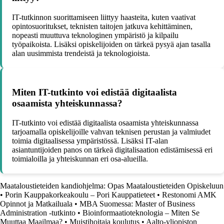
IT-tutkinnon suorittamiseen liittyy haasteita, kuten vaativat
opintosuoritukset, teknisten taitojen jatkuva kehittäminen,
nopeasti muuttuva teknologinen ympäristö ja kilpailu
työpaikoista. Lisäksi opiskelijoiden on tärkeä pysyä ajan tasalla
alan uusimmista trendeistä ja teknologioista.
Miten IT-tutkinto voi edistää digitaalista
osaamista yhteiskunnassa?
IT-tutkinto voi edistää digitaalista osaamista yhteiskunnassa
tarjoamalla opiskelijoille vahvan teknisen perustan ja valmiudet
toimia digitaalisessa ympäristössä. Lisäksi IT-alan
asiantuntijoiden panos on tärkeä digitalisaation edistämisessä eri
toimialoilla ja yhteiskunnan eri osa-alueilla.
Maataloustieteiden kandiohjelma: Opas Maataloustieteiden Opiskeluun
•
Porin Kauppakorkeakoulu – Pori Kauppatieteet
•
Restonomi AMK
Opinnot ja Matkailuala
•
MBA Suomessa: Master of Business
Administration -tutkinto
•
Bioinformaatioteknologia – Miten Se
Muuttaa Maailmaa?
•
Muistihoitaja koulutus
•
Aalto-yliopiston