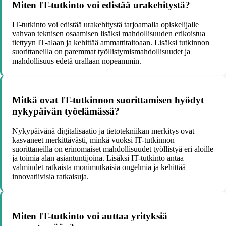
Miten IT-tutkinto voi edistää urakehitystä?
IT-tutkinto voi edistää urakehitystä tarjoamalla opiskelijalle
vahvan teknisen osaamisen lisäksi mahdollisuuden erikoistua
tiettyyn IT-alaan ja kehittää ammattitaitoaan. Lisäksi tutkinnon
suorittaneilla on paremmat työllistymismahdollisuudet ja
mahdollisuus edetä urallaan nopeammin.
Mitkä ovat IT-tutkinnon suorittamisen hyödyt
nykypäivän työelämässä?
Nykypäivänä digitalisaatio ja tietotekniikan merkitys ovat
kasvaneet merkittävästi, minkä vuoksi IT-tutkinnon
suorittaneilla on erinomaiset mahdollisuudet työllistyä eri aloille
ja toimia alan asiantuntijoina. Lisäksi IT-tutkinto antaa
valmiudet ratkaista monimutkaisia ongelmia ja kehittää
innovatiivisia ratkaisuja.
Miten IT-tutkinto voi auttaa yrityksiä