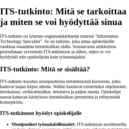
ITS-tutkinto: Mitä se tarkoittaa
ja miten se voi hyödyttää sinua
ITS-tutkinto on lyhenne englanninkielisestä nimestä ”Information
Technology Specialist”. Se on tutkinto, joka antaa opiskelijoille
vankkaa osaamista tietotekniikan alalla. Seuraavassa artikkelissa
pureudutaan syvemmin ITS-tutkintoon ja siihen, miten se voi
hyödyttää niin opiskelijoita kuin työnantajiakin.
ITS-tutkinto: Mitä se sisältää?
ITS-tutkinto koostuu monipuolisista tietoteknisistä kursseista, jotka
kattavat laajan kirjon aiheita. Näihin kuuluvat esimerkiksi ohjelmointi,
tietokannat, verkkotekniikat, tietoturva ja paljon muuta. Opiskelijat
saavat kattavan käsityksen tietotekniikan perusteista ja edistyneistä
konsepteista.
ITS-tutkinnon hyödyt opiskelijalle
Monipuoliset työmahdollisuudet:
ITS-tutkinnon suorittaneilla