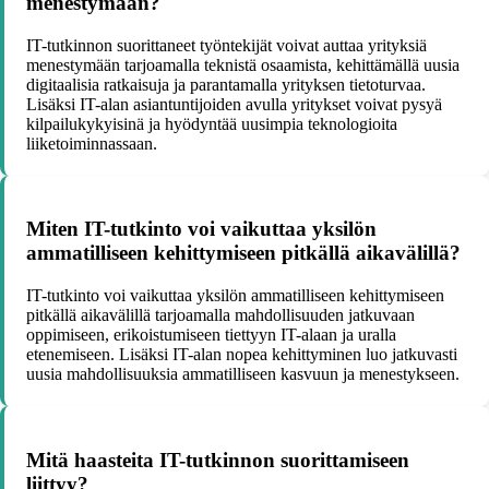
menestymään?
IT-tutkinnon suorittaneet työntekijät voivat auttaa yrityksiä
menestymään tarjoamalla teknistä osaamista, kehittämällä uusia
digitaalisia ratkaisuja ja parantamalla yrityksen tietoturvaa.
Lisäksi IT-alan asiantuntijoiden avulla yritykset voivat pysyä
kilpailukykyisinä ja hyödyntää uusimpia teknologioita
liiketoiminnassaan.
Miten IT-tutkinto voi vaikuttaa yksilön
ammatilliseen kehittymiseen pitkällä aikavälillä?
IT-tutkinto voi vaikuttaa yksilön ammatilliseen kehittymiseen
pitkällä aikavälillä tarjoamalla mahdollisuuden jatkuvaan
oppimiseen, erikoistumiseen tiettyyn IT-alaan ja uralla
etenemiseen. Lisäksi IT-alan nopea kehittyminen luo jatkuvasti
uusia mahdollisuuksia ammatilliseen kasvuun ja menestykseen.
Mitä haasteita IT-tutkinnon suorittamiseen
liittyy?