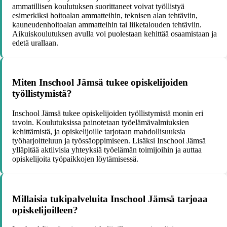
ammatillisen koulutuksen suorittaneet voivat työllistyä
esimerkiksi hoitoalan ammatteihin, teknisen alan tehtäviin,
kauneudenhoitoalan ammatteihin tai liiketalouden tehtäviin.
Aikuiskoulutuksen avulla voi puolestaan kehittää osaamistaan ja
edetä urallaan.
Miten Inschool Jämsä tukee opiskelijoiden
työllistymistä?
Inschool Jämsä tukee opiskelijoiden työllistymistä monin eri
tavoin. Koulutuksissa painotetaan työelämävalmiuksien
kehittämistä, ja opiskelijoille tarjotaan mahdollisuuksia
työharjoitteluun ja työssäoppimiseen. Lisäksi Inschool Jämsä
ylläpitää aktiivisia yhteyksiä työelämän toimijoihin ja auttaa
opiskelijoita työpaikkojen löytämisessä.
Millaisia tukipalveluita Inschool Jämsä tarjoaa
opiskelijoilleen?