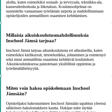
aloilta, kuten esimerkiksi sosiaali- ja terveysala, tekniikka-ala,
kauneudenhoitoala ja liiketalous. Koulutusohjelmat on
suunniteltu vastaamaan työelämän tarpeita ja mahdollistamaan
opiskelijoiden ammatillisen osaamisen kehittämisen.
Millaisia aikuiskoulutusmahdollisuuksia
Inschool Jämsä tarjoaa?
Inschool Jämsä tarjoaa aikuiskoulutusta eri aihealueilta, kuten
esimerkiksi kielikurssit, tietotekniikka, johtaminen ja esimiestyö
sekä muut ammatillista osaamista kehittävät koulutukset.
Aikuiskoulutuksessa painotetaan yksilöllistä oppimista ja
työelämälähtöisyyttä.
Miten voin hakea opiskelemaan Inschool
Jämsään?
Opiskelijaksi hakeutuminen Inschool Jämsään tapahtuu yleensä
sähköisen hakulomakkeen kautta. Hakijan tulee täyttää