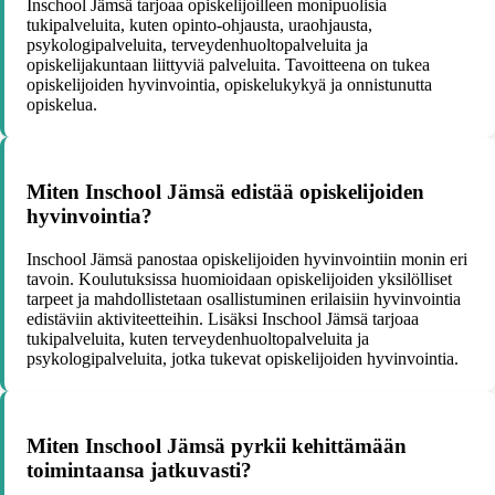
Inschool Jämsä tarjoaa opiskelijoilleen monipuolisia
tukipalveluita, kuten opinto-ohjausta, uraohjausta,
psykologipalveluita, terveydenhuoltopalveluita ja
opiskelijakuntaan liittyviä palveluita. Tavoitteena on tukea
opiskelijoiden hyvinvointia, opiskelukykyä ja onnistunutta
opiskelua.
Miten Inschool Jämsä edistää opiskelijoiden
hyvinvointia?
Inschool Jämsä panostaa opiskelijoiden hyvinvointiin monin eri
tavoin. Koulutuksissa huomioidaan opiskelijoiden yksilölliset
tarpeet ja mahdollistetaan osallistuminen erilaisiin hyvinvointia
edistäviin aktiviteetteihin. Lisäksi Inschool Jämsä tarjoaa
tukipalveluita, kuten terveydenhuoltopalveluita ja
psykologipalveluita, jotka tukevat opiskelijoiden hyvinvointia.
Miten Inschool Jämsä pyrkii kehittämään
toimintaansa jatkuvasti?