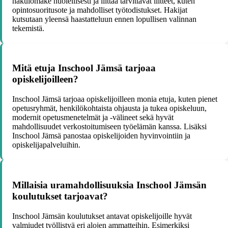
hakulomake huolellisesti ja liittää tarvittavat liitteet, kuten
opintosuoritusote ja mahdolliset työtodistukset. Hakijat
kutsutaan yleensä haastatteluun ennen lopullisen valinnan
tekemistä.
Mitä etuja Inschool Jämsä tarjoaa
opiskelijoilleen?
Inschool Jämsä tarjoaa opiskelijoilleen monia etuja, kuten pienet
opetusryhmät, henkilökohtaista ohjausta ja tukea opiskeluun,
modernit opetusmenetelmät ja -välineet sekä hyvät
mahdollisuudet verkostoitumiseen työelämän kanssa. Lisäksi
Inschool Jämsä panostaa opiskelijoiden hyvinvointiin ja
opiskelijapalveluihin.
Millaisia uramahdollisuuksia Inschool Jämsän
koulutukset tarjoavat?
Inschool Jämsän koulutukset antavat opiskelijoille hyvät
valmiudet työllistyä eri alojen ammatteihin. Esimerkiksi