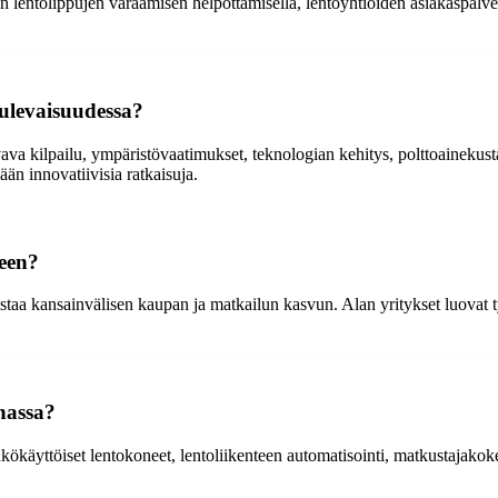
en lentolippujen varaamisen helpottamisella, lentoyhtiöiden asiakaspalve
tulevaisuudessa?
svava kilpailu, ympäristövaatimukset, teknologian kehitys, polttoaineku
n innovatiivisia ratkaisuja.
teen?
istaa kansainvälisen kaupan ja matkailun kasvun. Alan yritykset luovat t
nnassa?
kökäyttöiset lentokoneet, lentoliikenteen automatisointi, matkustajakok