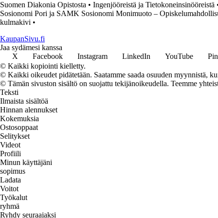
Suomen Diakonia Opistosta
•
Ingenjööreistä ja Tietokoneinsinööreistä
Sosionomi Pori ja SAMK Sosionomi Monimuoto – Opiskelumahdollisuu
kulmakivi
•
KaupanSivu.fi
Jaa sydämesi kanssa
X
Facebook
Instagram
LinkedIn
YouTube
Pin
© Kaikki kopiointi kielletty.
© Kaikki oikeudet pidätetään. Saatamme saada osuuden myynnistä, kun t
© Tämän sivuston sisältö on suojattu tekijänoikeudella. Teemme yhtei
Teksti
Ilmaista sisältöä
Hinnan alennukset
Kokemuksia
Ostosoppaat
Selitykset
Videot
Profiili
Minun käyttäjäni
sopimus
Ladata
Voitot
Työkalut
ryhmä
Ryhdy seuraajaksi