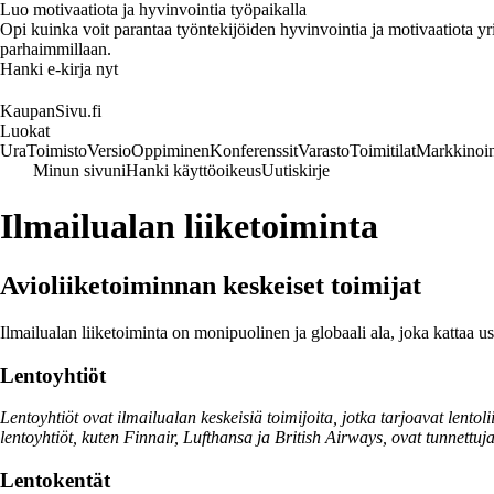
Luo motivaatiota ja hyvinvointia työpaikalla
Opi kuinka voit parantaa työntekijöiden hyvinvointia ja motivaatiota yrity
parhaimmillaan.
Hanki e-kirja nyt
KaupanSivu.fi
Luokat
Ura
Toimisto
Versio
Oppiminen
Konferenssit
Varasto
Toimitilat
Markkinoin
Minun sivuni
Hanki käyttöoikeus
Uutiskirje
Ilmailualan liiketoiminta
Avioliiketoiminnan keskeiset toimijat
Ilmailualan liiketoiminta on monipuolinen ja globaali ala, joka kattaa us
Lentoyhtiöt
Lentoyhtiöt ovat ilmailualan keskeisiä toimijoita, jotka tarjoavat lentoli
lentoyhtiöt, kuten Finnair, Lufthansa ja British Airways, ovat tunnettuja
Lentokentät