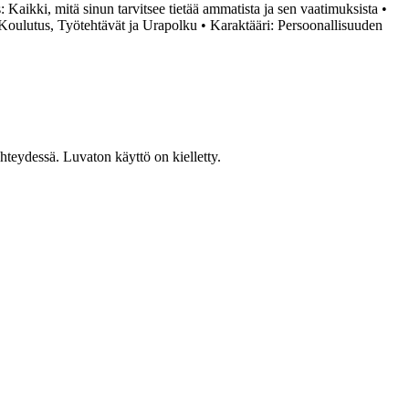
: Kaikki, mitä sinun tarvitsee tietää ammatista ja sen vaatimuksista
•
Koulutus, Työtehtävät ja Urapolku
•
Karaktääri: Persoonallisuuden
teydessä. Luvaton käyttö on kielletty.