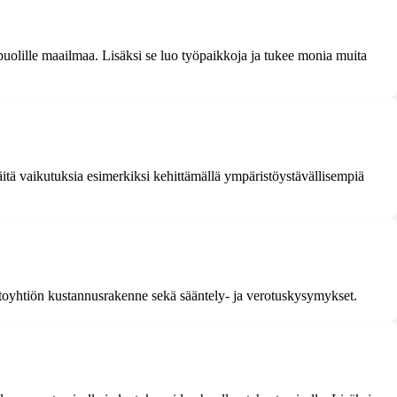
 puolille maailmaa. Lisäksi se luo työpaikkoja ja tukee monia muita
itä vaikutuksia esimerkiksi kehittämällä ympäristöystävällisempiä
entoyhtiön kustannusrakenne sekä sääntely- ja verotuskysymykset.