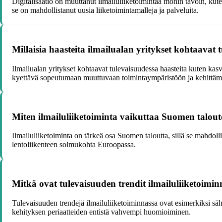
Digitalisaatio on muuttanut ilmailuliiketoimintaa monin tavoin, kut
se on mahdollistanut uusia liiketoimintamalleja ja palveluita.
Millaisia haasteita ilmailualan yritykset kohtaavat 
Ilmailualan yritykset kohtaavat tulevaisuudessa haasteita kuten ka
kyettävä sopeutumaan muuttuvaan toimintaympäristöön ja kehittämää
Miten ilmailuliiketoiminta vaikuttaa Suomen talou
Ilmailuliiketoiminta on tärkeä osa Suomen taloutta, sillä se mahdoll
lentoliikenteen solmukohta Euroopassa.
Mitkä ovat tulevaisuuden trendit ilmailuliiketoimi
Tulevaisuuden trendejä ilmailuliiketoiminnassa ovat esimerkiksi säh
kehityksen periaatteiden entistä vahvempi huomioiminen.