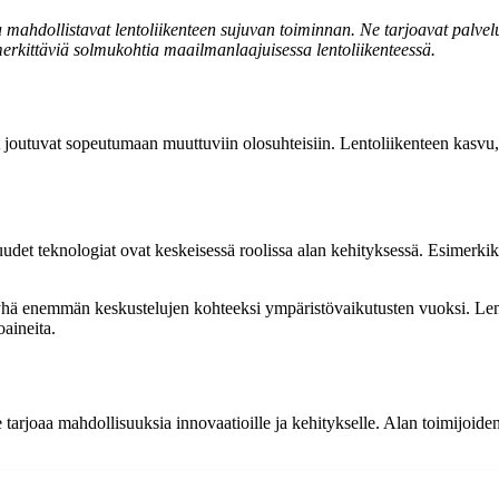
 mahdollistavat lentoliikenteen sujuvan toiminnan. Ne tarjoavat palveluita
erkittäviä solmukohtia maailmanlaajuisessa lentoliikenteessä.
 joutuvat sopeutumaan muuttuviin olosuhteisiin. Lentoliikenteen kasvu, 
 uudet teknologiat ovat keskeisessä roolissa alan kehityksessä. Esimerkik
yhä enemmän keskustelujen kohteeksi ympäristövaikutusten vuoksi. Len
oaineita.
 tarjoaa mahdollisuuksia innovaatioille ja kehitykselle. Alan toimijoiden