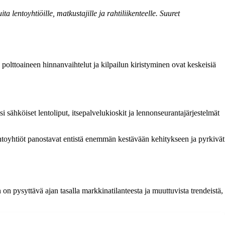
 lentoyhtiöille, matkustajille ja rahtiliikenteelle. Suuret
polttoaineen hinnanvaihtelut ja kilpailun kiristyminen ovat keskeisiä
si sähköiset lentoliput, itsepalvelukioskit ja lennonseurantajärjestelmät
toyhtiöt panostavat entistä enemmän kestävään kehitykseen ja pyrkivät
 on pysyttävä ajan tasalla markkinatilanteesta ja muuttuvista trendeistä,