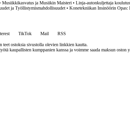
•
Musiikkikasvatus ja Musiikin Maisteri
•
Linja-autonkuljettaja koulutus
det ja Työllistymismahdollisuudet
•
Konetekniikan Insinöörin Opas: 
terest
TikTok
Mail
RSS
eet ostoksia sivustolla olevien linkkien kautta.
styötä kaupallisten kumppanien kanssa ja voimme saada maksun oston yh