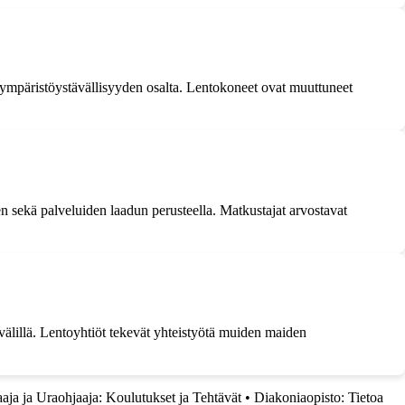
 ympäristöystävällisyyden osalta. Lentokoneet ovat muuttuneet
en sekä palveluiden laadun perusteella. Matkustajat arvostavat
 välillä. Lentoyhtiöt tekevät yhteistyötä muiden maiden
aja ja Uraohjaaja: Koulutukset ja Tehtävät
•
Diakoniaopisto: Tietoa