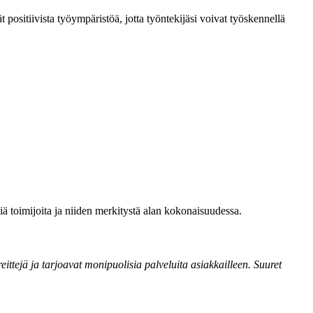
t positiivista työympäristöä, jotta työntekijäsi voivat työskennellä
siä toimijoita ja niiden merkitystä alan kokonaisuudessa.
 reittejä ja tarjoavat monipuolisia palveluita asiakkailleen. Suuret