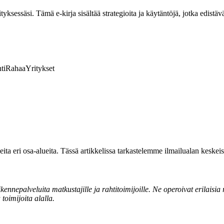
ksessäsi. Tämä e-kirja sisältää strategioita ja käytäntöjä, jotka edistävä
ti
Rahaa
Yritykset
eita eri osa-alueita. Tässä artikkelissa tarkastelemme ilmailualan keskei
ikennepalveluita matkustajille ja rahtitoimijoille. Ne operoivat erilaisia
 toimijoita alalla.