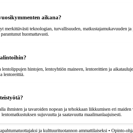
en vuosikymmenten aikana?
yt merkittävästi teknologian, turvallisuuden, matkustajamukavuuden ja
n parantunut huomattavasti.
alintoihin?
lentolippujen hintojen, lentoyhtiön maineen, lentoreittien ja aikatauluj
 lentoreittiä.
teistyötä?
malla ihmisten ja tavaroiden nopean ja tehokkaan liikkumisen eri maiden
ä lentomatkustuksen sujuvuutta ja saatavuutta maailmanlaajuisesti.
 tapahtumatuottajaksi ja kulttuurituotannon ammattilaiseksi
•
Opinto-ohja