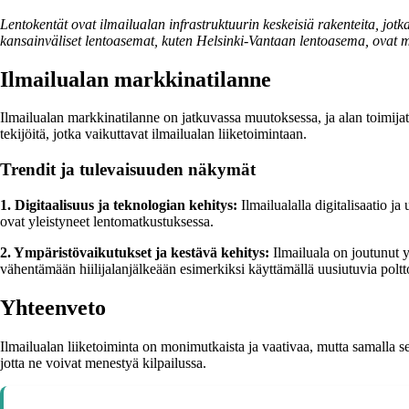
Lentokentät ovat ilmailualan infrastruktuurin keskeisiä rakenteita, jotka
kansainväliset lentoasemat, kuten Helsinki-Vantaan lentoasema, ovat m
Ilmailualan markkinatilanne
Ilmailualan markkinatilanne on jatkuvassa muutoksessa, ja alan toimijat
tekijöitä, jotka vaikuttavat ilmailualan liiketoimintaan.
Trendit ja tulevaisuuden näkymät
1. Digitaalisuus ja teknologian kehitys:
Ilmailualalla digitalisaatio ja
ovat yleistyneet lentomatkustuksessa.
2. Ympäristövaikutukset ja kestävä kehitys:
Ilmailuala on joutunut 
vähentämään hiilijalanjälkeään esimerkiksi käyttämällä uusiutuvia poltt
Yhteenveto
Ilmailualan liiketoiminta on monimutkaista ja vaativaa, mutta samalla se
jotta ne voivat menestyä kilpailussa.