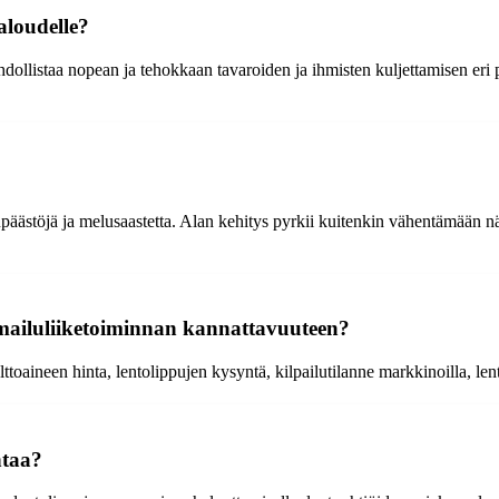
aloudelle?
ahdollistaa nopean ja tehokkaan tavaroiden ja ihmisten kuljettamisen eri
päästöjä ja melusaastetta. Alan kehitys pyrkii kuitenkin vähentämään nä
ilmailuliiketoiminnan kannattavuuteen?
toaineen hinta, lentolippujen kysyntä, kilpailutilanne markkinoilla, l
ntaa?