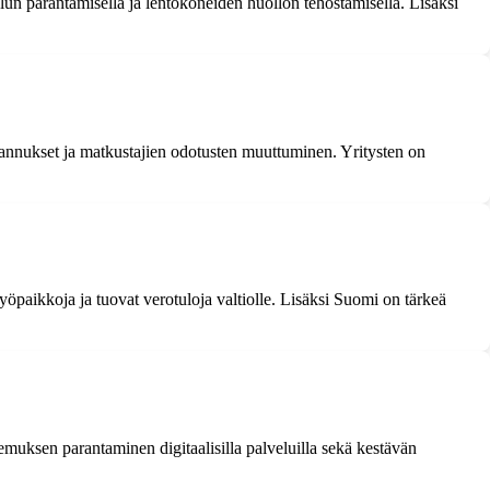
lun parantamisella ja lentokoneiden huollon tehostamisella. Lisäksi
stannukset ja matkustajien odotusten muuttuminen. Yritysten on
yöpaikkoja ja tuovat verotuloja valtiolle. Lisäksi Suomi on tärkeä
emuksen parantaminen digitaalisilla palveluilla sekä kestävän