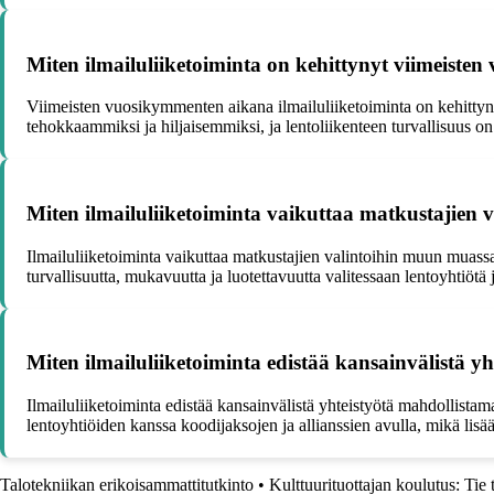
Miten ilmailuliiketoiminta on kehittynyt viimeist
Viimeisten vuosikymmenten aikana ilmailuliiketoiminta on kehittyn
tehokkaammiksi ja hiljaisemmiksi, ja lentoliikenteen turvallisuus o
Miten ilmailuliiketoiminta vaikuttaa matkustajien v
Ilmailuliiketoiminta vaikuttaa matkustajien valintoihin muun muassa 
turvallisuutta, mukavuutta ja luotettavuutta valitessaan lentoyhtiötä ja
Miten ilmailuliiketoiminta edistää kansainvälistä yh
Ilmailuliiketoiminta edistää kansainvälistä yhteistyötä mahdollista
lentoyhtiöiden kanssa koodijaksojen ja allianssien avulla, mikä lisä
Talotekniikan erikoisammattitutkinto
•
Kulttuurituottajan koulutus: Tie