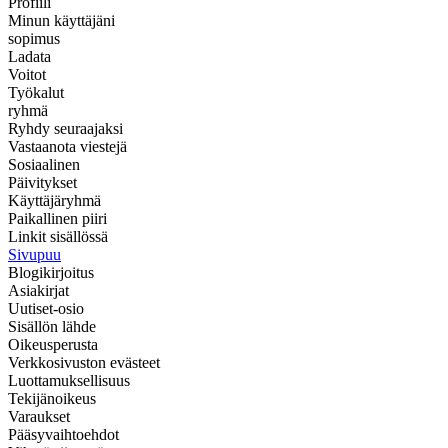
Profiili
Minun käyttäjäni
sopimus
Ladata
Voitot
Työkalut
ryhmä
Ryhdy seuraajaksi
Vastaanota viestejä
Sosiaalinen
Päivitykset
Käyttäjäryhmä
Paikallinen piiri
Linkit sisällössä
Sivupuu
Blogikirjoitus
Asiakirjat
Uutiset-osio
Sisällön lähde
Oikeusperusta
Verkkosivuston evästeet
Luottamuksellisuus
Tekijänoikeus
Varaukset
Pääsyvaihtoehdot