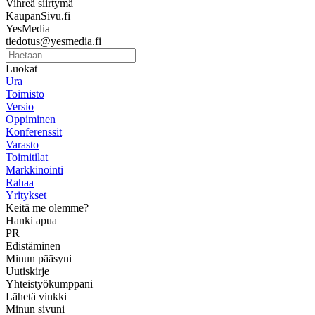
Vihreä siirtymä
KaupanSivu.fi
YesMedia
tiedotus@yesmedia.fi
Luokat
Ura
Toimisto
Versio
Oppiminen
Konferenssit
Varasto
Toimitilat
Markkinointi
Rahaa
Yritykset
Keitä me olemme?
Hanki apua
PR
Edistäminen
Minun pääsyni
Uutiskirje
Yhteistyökumppani
Lähetä vinkki
Minun sivuni