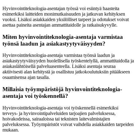
Hyvinvointiteknologia-asentajan työssä voi esiintyä haasteita
esimerkiksi laitteiden monimutkaisuuden ja jatkuvan kehityksen
vuoksi. Lisäksi asiakkaiden yksilölliset tarpeet ja odotukset voivat
asettaa paineita asentajan ammattitaidolle ja ratkaisukyvylle.
Miten hyvinvointiteknologia-asentaja varmistaa
työnsä laadun ja asiakastyytyväisyyden?
Hyvinvointiteknologia-asentaja varmistaa työnsä laadun ja
asiakastyytyväisyyden huolellisella työskentelyllä, ammattitaidolla ja
asiakaslähtöisellä palveluasenteella. Lisäksi asentaja seuraa
aktiivisesti alan kehitystä ja osallistuu jatkokoulutuksiin pitääkseen
osaamisensa ajan tasalla.
Millaisia työympäristöjä hyvinvointiteknologia-
asentaja voi työskennellä?
Hyvinvointiteknologia-asentaja voi työskennellä esimerkiksi
terveys- ja hyvinvointipalveluiden tarjoajien palveluksessa,
hoivakodeissa, sairaaloissa tai teknisten laitevalmistajien
palveluksessa. Työympäristöt voivat vaihdella asiakkaiden tarpeiden
mukaan.