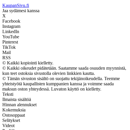
KaupanSivu.fi
Jaa sydämesi kanssa
X
Facebook
Instagram
LinkedIn
YouTube
Pinterest
TikTok
Mail
RSS
© Kaikki kopiointi kielletty.
© Kaikki oikeudet pidätetään. Saatamme saada osuuden myynnistä,
kun teet ostoksia sivustolla olevien linkkien kautta.
© Tämän sivuston sisältö on suojattu tekijänoikeudella. Teemme
yhteistyötä kaupallisten kumppanien kanssa ja voimme saada
maksun oston yhteydessä. Luvaton käyttö on kielletty.
Teksti
Ilmaista sisältöä
Hinnan alennukset
Kokemuksia
Ostosoppaat
Selitykset
Videot