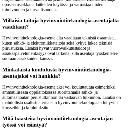
opastaa asiakkaita laitteiden käytössä ja varmistaa niiden
toimivuuden ja turvallisuuden.
Millaisia taitoja hyvinvointiteknologia-asentajalta
vaaditaan?
Hyvinvointiteknologia-asentajalta vaaditaan teknistä osaamista,
kuten sähkö- ja elektroniikkataitoja sekä kykyä lukea teknisiä
piirustuksia. Lisäksi hyvät vuorovaikutustaidot ja
asiakaspalveluhenkisyys ovat tärkeitä, sillä asentaja työskentelee
suoraan asiakkaiden kanssa.
Minkälaista koulutusta hyvinvointiteknologia-
asentajaksi voi hankkia?
Hyvinvointiteknologia-asentajaksi voi kouluttautua esimerkiksi
ammatillisessa oppilaitoksessa suorittamalla sähkö- ja
automaatioalan perustutkinnon tai vastaavan tutkinnon. Lisäksi on
mahdollista osallistua erilaisiin hyvinvointiteknologiaan liittyviin
kursseihin ja koulutuksiin.
Mitä haasteita hyvinvointiteknologia-asentajan
työssä voi esiintyä?