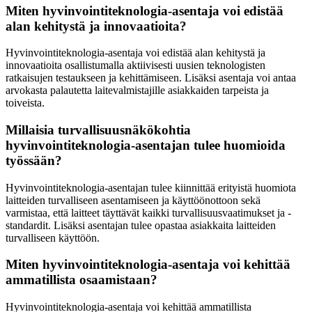
Miten hyvinvointiteknologia-asentaja voi edistää
alan kehitystä ja innovaatioita?
Hyvinvointiteknologia-asentaja voi edistää alan kehitystä ja
innovaatioita osallistumalla aktiivisesti uusien teknologisten
ratkaisujen testaukseen ja kehittämiseen. Lisäksi asentaja voi antaa
arvokasta palautetta laitevalmistajille asiakkaiden tarpeista ja
toiveista.
Millaisia turvallisuusnäkökohtia
hyvinvointiteknologia-asentajan tulee huomioida
työssään?
Hyvinvointiteknologia-asentajan tulee kiinnittää erityistä huomiota
laitteiden turvalliseen asentamiseen ja käyttöönottoon sekä
varmistaa, että laitteet täyttävät kaikki turvallisuusvaatimukset ja -
standardit. Lisäksi asentajan tulee opastaa asiakkaita laitteiden
turvalliseen käyttöön.
Miten hyvinvointiteknologia-asentaja voi kehittää
ammatillista osaamistaan?
Hyvinvointiteknologia-asentaja voi kehittää ammatillista