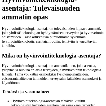
asentaja: Tulevaisuuden
ammatin opas
Hyvinvointiteknologia-asentaja on tulevaisuuden lupaava ammatti,
joka yhdistää teknologian hyödyntämisen terveyden ja hyvinvoinnin
edistämiseen. Tässä artikkelissa pureudumme syvemmin
hyvinvointiteknologia-asentajan rooliin, tehtäviin ja vaadittaviin
taitoihin.
Mikä on hyvinvointiteknologia-asentaja?
Hyvinvointiteknologia-asentaja on ammattilainen, joka asentaa,
ylläpitää ja huoltaa erilaisia terveyden ja hyvinvoinnin teknologisia
laitteita. Tämä voi kattaa esimerkiksi fysioterapialaitteiden,
etäseurantalaitteiden tai muiden terveysalan laitteiden asennukset ja
käyttöönotot.
Tehtävät ja vastuualueet
Hyvinvointiteknologia-asentajan tehtäviin kuuluu
teknologisten laitteiden asentaminen asiakkaan tarpeiden