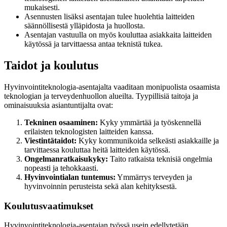
mukaisesti.
Asennusten lisäksi asentajan tulee huolehtia laitteiden
säännöllisestä ylläpidosta ja huollosta.
Asentajan vastuulla on myös kouluttaa asiakkaita laitteiden
käytössä ja tarvittaessa antaa teknistä tukea.
Taidot ja koulutus
Hyvinvointiteknologia-asentajalta vaaditaan monipuolista osaamista
teknologian ja terveydenhuollon alueilta. Tyypillisiä taitoja ja
ominaisuuksia asiantuntijalta ovat:
Tekninen osaaminen:
Kyky ymmärtää ja työskennellä
erilaisten teknologisten laitteiden kanssa.
Viestintätaidot:
Kyky kommunikoida selkeästi asiakkaille ja
tarvittaessa kouluttaa heitä laitteiden käytössä.
Ongelmanratkaisukyky:
Taito ratkaista teknisiä ongelmia
nopeasti ja tehokkaasti.
Hyvinvointialan tuntemus:
Ymmärrys terveyden ja
hyvinvoinnin perusteista sekä alan kehityksestä.
Koulutusvaatimukset
Hyvinvointiteknologia-asentajan työssä usein edellytetään