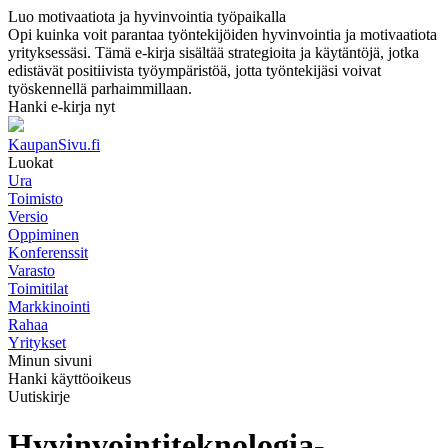
Luo motivaatiota ja hyvinvointia työpaikalla
Opi kuinka voit parantaa työntekijöiden hyvinvointia ja motivaatiota
yrityksessäsi. Tämä e-kirja sisältää strategioita ja käytäntöjä, jotka
edistävät positiivista työympäristöä, jotta työntekijäsi voivat
työskennellä parhaimmillaan.
Hanki e-kirja nyt
KaupanSivu.fi
Luokat
Ura
Toimisto
Versio
Oppiminen
Konferenssit
Varasto
Toimitilat
Markkinointi
Rahaa
Yritykset
Minun sivuni
Hanki käyttöoikeus
Uutiskirje
Hyvinvointiteknologia-