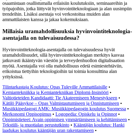
osaamistaan osallistumalla erilaisiin koulutuksiin, seminaareihin ja
työpajoihin, jotka liittyvät hyvinvointiteknologiaan ja alan uusimpiin
trendeihin. Lisäksi asentaja voi verkostoitua muiden alan
ammattilaisten kanssa ja jakaa kokemuksiaan.
Millaisia uramahdollisuuksia hyvinvointiteknologia-
asentajalla on tulevaisuudessa?
Hyvinvointiteknologia-asentajalla on tulevaisuudessa hyvät
uramahdollisuudet, sillä hyvinvointiteknologian merkitys kasvaa
jatkuvasti ikääntyvän väestön ja terveydenhuollon digitalisaation
myötä. Asentajalla voi olla mahdollisuus edetä esimiestehtäviin,
erikoistua tiettyihin teknologioihin tai toimia konsulttina alan
yrityksissä.
Tilintarkastaja Koulutus: Opas Tuleville Ammattilaisille
•
Kemiantekniikka ja Kemiantekniikan Diplomi-Insinööri
•
Valtiotieteiden Kandidaatti: Tie Akateemiseen Menestykseen
•
Kätilö Pääsykoe – Opas Valmistautumiseen ja Onnistumiseen
•
Musiikkipedagogi AMK: Musiikkipedagogin koulutus Suomessa
•
Merkonomi Oppisopimus
•
Logopedia: Opiskelu ja Opinnot
•
Oppimistieteet: Avain oppimisen ymmärtämiseen ja kehittämiseen
•
Tekstiili- ja muotialan perustutkinto
•
Kääntäjän koulutus: Hanki
laadukas koulutus kääntäjän uran rakentamiseen
•