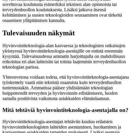
soveltuvaa koulutusta esimerkiksi teknisen alan opinnoista tai
terveydenhuollon koulutuksesta. Lisäksi jatkuva itsensä
kehittäminen ja uusien teknologioiden seuraaminen ovat tärkeitä
osaamisen ylläpitämisen kannalta.
Tulevaisuuden näkymät
Hyvinvointiteknologia-alan kasvaessa ja teknologisten ratkaisujen
yleistyessä hyvinvointiteknologia-asentajille on entistä enemmän
kysyntää. Tulevaisuudessa ammatin harjoittajalla on mahdollisuus
erikoistua eri alan laitteisiin tai toimia laajemmin terveydenhuollon
teknologian parissa.
Yhteenvetona voidaan todeta, että hyvinvointiteknologia-asentajana
työskentely vaatii niin teknistä osaamista kuin terveydenhuollon
tuntemustakin. Ammatissa pääsee yhdistämään teknologian
huipputrendit terveyden ja hyvinvoinnin edistämiseen, luoden
samalla positiivista vaikutusta asiakkaiden elämänlaatuun.
Mitä tehtäviä hyvinvointiteknologia-asentajalla on?
Hyvinvointiteknologia-asentajan tehtäviin kuuluu erilaisten
hyvinvointiteknologisten laitteiden asentaminen, huoltaminen ja
korjaaminen asiakkaiden tarpeiden mukaisesti. Lisäksi asentaja