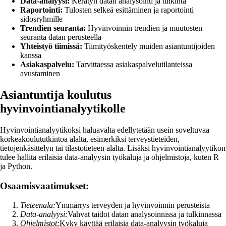
Data-analyysi:
Kerätyn datan analysointi ja tulkinta
Raportointi:
Tulosten selkeä esittäminen ja raportointi
sidosryhmille
Trendien seuranta:
Hyvinvoinnin trendien ja muutosten
seuranta datan perusteella
Yhteistyö tiimissä:
Tiimityöskentely muiden asiantuntijoiden
kanssa
Asiakaspalvelu:
Tarvittaessa asiakaspalvelutilanteissa
avustaminen
Asiantuntija koulutus
hyvinvointianalyytikolle
Hyvinvointianalyytikoksi haluavalta edellytetään usein soveltuvaa
korkeakoulututkintoa alalta, esimerkiksi terveystieteiden,
tietojenkäsittelyn tai tilastotieteen alalta. Lisäksi hyvinvointianalyytikon
tulee hallita erilaisia data-analyysin työkaluja ja ohjelmistoja, kuten R
ja Python.
Osaamisvaatimukset:
Tieteenala:
Ymmärrys terveyden ja hyvinvoinnin perusteista
Data-analyysi:
Vahvat taidot datan analysoinnissa ja tulkinnassa
Ohjelmistot:
Kyky käyttää erilaisia data-analyysin työkaluja