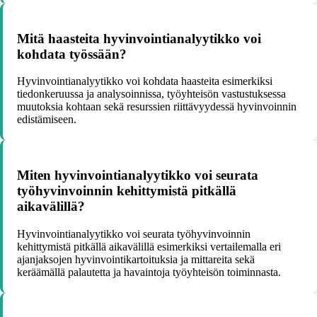
Mitä haasteita hyvinvointianalyytikko voi
kohdata työssään?
Hyvinvointianalyytikko voi kohdata haasteita esimerkiksi
tiedonkeruussa ja analysoinnissa, työyhteisön vastustuksessa
muutoksia kohtaan sekä resurssien riittävyydessä hyvinvoinnin
edistämiseen.
Miten hyvinvointianalyytikko voi seurata
työhyvinvoinnin kehittymistä pitkällä
aikavälillä?
Hyvinvointianalyytikko voi seurata työhyvinvoinnin
kehittymistä pitkällä aikavälillä esimerkiksi vertailemalla eri
ajanjaksojen hyvinvointikartoituksia ja mittareita sekä
keräämällä palautetta ja havaintoja työyhteisön toiminnasta.