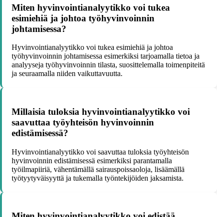
Miten hyvinvointianalyytikko voi tukea
esimiehiä ja johtoa työhyvinvoinnin
johtamisessa?
Hyvinvointianalyytikko voi tukea esimiehiä ja johtoa
työhyvinvoinnin johtamisessa esimerkiksi tarjoamalla tietoa ja
analyyseja työhyvinvoinnin tilasta, suosittelemalla toimenpiteitä
ja seuraamalla niiden vaikuttavuutta.
Millaisia tuloksia hyvinvointianalyytikko voi
saavuttaa työyhteisön hyvinvoinnin
edistämisessä?
Hyvinvointianalyytikko voi saavuttaa tuloksia työyhteisön
hyvinvoinnin edistämisessä esimerkiksi parantamalla
työilmapiiriä, vähentämällä sairauspoissaoloja, lisäämällä
työtyytyväisyyttä ja tukemalla työntekijöiden jaksamista.
Miten hyvinvointianalyytikko voi edistää