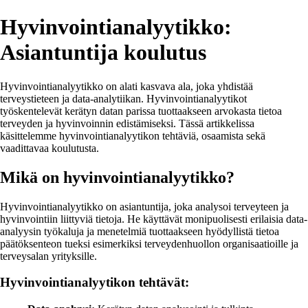
Hyvinvointianalyytikko:
Asiantuntija koulutus
Hyvinvointianalyytikko on alati kasvava ala, joka yhdistää
terveystieteen ja data-analytiikan. Hyvinvointianalyytikot
työskentelevät kerätyn datan parissa tuottaakseen arvokasta tietoa
terveyden ja hyvinvoinnin edistämiseksi. Tässä artikkelissa
käsittelemme hyvinvointianalyytikon tehtäviä, osaamista sekä
vaadittavaa koulutusta.
Mikä on hyvinvointianalyytikko?
Hyvinvointianalyytikko on asiantuntija, joka analysoi terveyteen ja
hyvinvointiin liittyviä tietoja. He käyttävät monipuolisesti erilaisia data-
analyysin työkaluja ja menetelmiä tuottaakseen hyödyllistä tietoa
päätöksenteon tueksi esimerkiksi terveydenhuollon organisaatioille ja
terveysalan yrityksille.
Hyvinvointianalyytikon tehtävät: