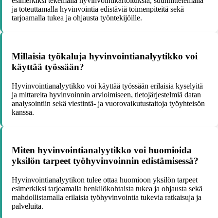
esimerkiksi tekemällä hyvinvointikartoituksia, suunnittelemalla
ja toteuttamalla hyvinvointia edistäviä toimenpiteitä sekä
tarjoamalla tukea ja ohjausta työntekijöille.
Millaisia työkaluja hyvinvointianalyytikko voi
käyttää työssään?
Hyvinvointianalyytikko voi käyttää työssään erilaisia kyselyitä
ja mittareita hyvinvoinnin arvioimiseen, tietojärjestelmiä datan
analysointiin sekä viestintä- ja vuorovaikutustaitoja työyhteisön
kanssa.
Miten hyvinvointianalyytikko voi huomioida
yksilön tarpeet työhyvinvoinnin edistämisessä?
Hyvinvointianalyytikon tulee ottaa huomioon yksilön tarpeet
esimerkiksi tarjoamalla henkilökohtaista tukea ja ohjausta sekä
mahdollistamalla erilaisia työhyvinvointia tukevia ratkaisuja ja
palveluita.