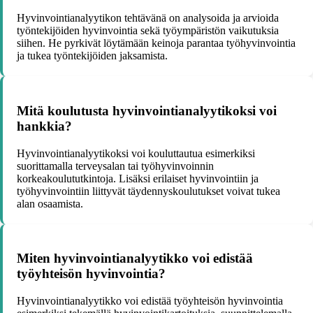
Hyvinvointianalyytikon tehtävänä on analysoida ja arvioida
työntekijöiden hyvinvointia sekä työympäristön vaikutuksia
siihen. He pyrkivät löytämään keinoja parantaa työhyvinvointia
ja tukea työntekijöiden jaksamista.
Mitä koulutusta hyvinvointianalyytikoksi voi
hankkia?
Hyvinvointianalyytikoksi voi kouluttautua esimerkiksi
suorittamalla terveysalan tai työhyvinvoinnin
korkeakoulututkintoja. Lisäksi erilaiset hyvinvointiin ja
työhyvinvointiin liittyvät täydennyskoulutukset voivat tukea
alan osaamista.
Miten hyvinvointianalyytikko voi edistää
työyhteisön hyvinvointia?
Hyvinvointianalyytikko voi edistää työyhteisön hyvinvointia