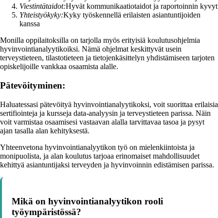
Viestintätaidot:
Hyvät kommunikaatiotaidot ja raportoinnin kyvyt
Yhteistyökyky:
Kyky työskennellä erilaisten asiantuntijoiden
kanssa
Monilla oppilaitoksilla on tarjolla myös erityisiä koulutusohjelmia
hyvinvointianalyytikoiksi. Nämä ohjelmat keskittyvät usein
terveystieteen, tilastotieteen ja tietojenkäsittelyn yhdistämiseen tarjoten
opiskelijoille vankkaa osaamista alalle.
Pätevöityminen:
Haluatessasi pätevöityä hyvinvointianalyytikoksi, voit suorittaa erilaisia
sertifiointeja ja kursseja data-analyysin ja terveystieteen parissa. Näin
voit varmistaa osaamisesi vastaavan alalla tarvittavaa tasoa ja pysyt
ajan tasalla alan kehityksestä.
Yhteenvetona hyvinvointianalyytikon työ on mielenkiintoista ja
monipuolista, ja alan koulutus tarjoaa erinomaiset mahdollisuudet
kehittyä asiantuntijaksi terveyden ja hyvinvoinnin edistämisen parissa.
Mikä on hyvinvointianalyytikon rooli
työympäristössä?