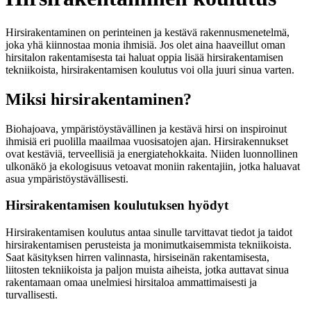
Hirsirakentaminen on perinteinen ja kestävä rakennusmenetelmä,
joka yhä kiinnostaa monia ihmisiä. Jos olet aina haaveillut oman
hirsitalon rakentamisesta tai haluat oppia lisää hirsirakentamisen
tekniikoista, hirsirakentamisen koulutus voi olla juuri sinua varten.
Miksi hirsirakentaminen?
Biohajoava, ympäristöystävällinen ja kestävä hirsi on inspiroinut
ihmisiä eri puolilla maailmaa vuosisatojen ajan. Hirsirakennukset
ovat kestäviä, terveellisiä ja energiatehokkaita. Niiden luonnollinen
ulkonäkö ja ekologisuus vetoavat moniin rakentajiin, jotka haluavat
asua ympäristöystävällisesti.
Hirsirakentamisen koulutuksen hyödyt
Hirsirakentamisen koulutus antaa sinulle tarvittavat tiedot ja taidot
hirsirakentamisen perusteista ja monimutkaisemmista tekniikoista.
Saat käsityksen hirren valinnasta, hirsiseinän rakentamisesta,
liitosten tekniikoista ja paljon muista aiheista, jotka auttavat sinua
rakentamaan omaa unelmiesi hirsitaloa ammattimaisesti ja
turvallisesti.