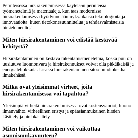
Perinteisessä hirsirakentamisessa käytetään perinteisiä
työmenetelmiä ja materiaaleja, kun taas modernissa
hirsirakentamisessa hyödynnetään nykyaikaisia teknologioita ja
innovaatioita, kuten tietokonesuunnittelua ja tehdasvalmisteisia
hirsielementtejä.
Miten hirsirakentaminen voi edistää kestävää
kehitystä?
Hirsirakentaminen on kestävä rakentamismenetelmä, koska puu on
uusiutuva luonnonvara ja hirsirakennukset voivat olla pitkäikäisiä ja
energiatehokkaita. Lisäksi hirsirakentaminen sitoo hiilidioksidia
ilmakehästä.
Mitkä ovat yleisimmät virheet, joita
hirsirakentamisessa voi tapahtua?
Yleisimpiä virheitä hirsirakentamisessa ovat kosteusvauriot, huono
ilmanvaihto, virheellinen eristys ja epäasianmukainen hirsien
käsittely ja pintakäsittely.
Miten hirsirakentaminen voi vaikuttaa
asumismukavuuteen?