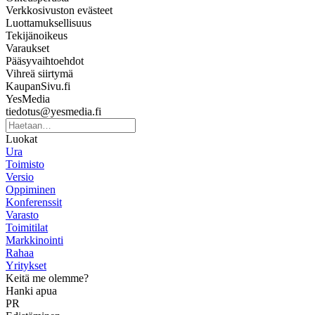
Verkkosivuston evästeet
Luottamuksellisuus
Tekijänoikeus
Varaukset
Pääsyvaihtoehdot
Vihreä siirtymä
KaupanSivu.fi
YesMedia
tiedotus@yesmedia.fi
Luokat
Ura
Toimisto
Versio
Oppiminen
Konferenssit
Varasto
Toimitilat
Markkinointi
Rahaa
Yritykset
Keitä me olemme?
Hanki apua
PR