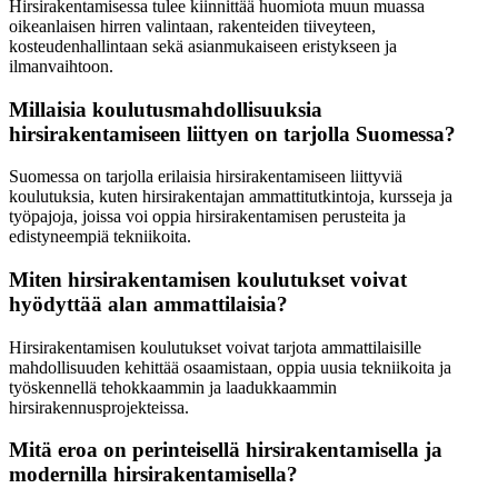
Hirsirakentamisessa tulee kiinnittää huomiota muun muassa
oikeanlaisen hirren valintaan, rakenteiden tiiveyteen,
kosteudenhallintaan sekä asianmukaiseen eristykseen ja
ilmanvaihtoon.
Millaisia koulutusmahdollisuuksia
hirsirakentamiseen liittyen on tarjolla Suomessa?
Suomessa on tarjolla erilaisia hirsirakentamiseen liittyviä
koulutuksia, kuten hirsirakentajan ammattitutkintoja, kursseja ja
työpajoja, joissa voi oppia hirsirakentamisen perusteita ja
edistyneempiä tekniikoita.
Miten hirsirakentamisen koulutukset voivat
hyödyttää alan ammattilaisia?
Hirsirakentamisen koulutukset voivat tarjota ammattilaisille
mahdollisuuden kehittää osaamistaan, oppia uusia tekniikoita ja
työskennellä tehokkaammin ja laadukkaammin
hirsirakennusprojekteissa.
Mitä eroa on perinteisellä hirsirakentamisella ja
modernilla hirsirakentamisella?