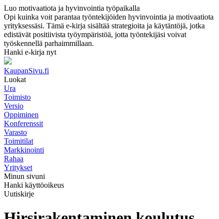
Luo motivaatiota ja hyvinvointia työpaikalla
Opi kuinka voit parantaa työntekijöiden hyvinvointia ja motivaatiota
yrityksessäsi. Tämä e-kirja sisältää strategioita ja käytäntöjä, jotka
edistävät positiivista työympäristöä, jotta työntekijäsi voivat
työskennellä parhaimmillaan.
Hanki e-kirja nyt
KaupanSivu.fi
Luokat
Ura
Toimisto
Versio
Oppiminen
Konferenssit
Varasto
Toimitilat
Markkinointi
Rahaa
Yritykset
Minun sivuni
Hanki käyttöoikeus
Uutiskirje
Hirsirakentaminen koulutus