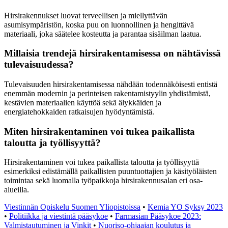
Hirsirakennukset luovat terveellisen ja miellyttävän
asumisympäristön, koska puu on luonnollinen ja hengittävä
materiaali, joka säätelee kosteutta ja parantaa sisäilman laatua.
Millaisia trendejä hirsirakentamisessa on nähtävissä
tulevaisuudessa?
Tulevaisuuden hirsirakentamisessa nähdään todennäköisesti entistä
enemmän modernin ja perinteisen rakentamistyylin yhdistämistä,
kestävien materiaalien käyttöä sekä älykkäiden ja
energiatehokkaiden ratkaisujen hyödyntämistä.
Miten hirsirakentaminen voi tukea paikallista
taloutta ja työllisyyttä?
Hirsirakentaminen voi tukea paikallista taloutta ja työllisyyttä
esimerkiksi edistämällä paikallisten puuntuottajien ja käsityöläisten
toimintaa sekä luomalla työpaikkoja hirsirakennusalan eri osa-
alueilla.
Viestinnän Opiskelu Suomen Yliopistoissa
•
Kemia YO Syksy 2023
•
Politiikka ja viestintä pääsykoe
•
Farmasian Pääsykoe 2023:
Valmistautuminen ja Vinkit
•
Nuoriso-ohjaajan koulutus ja