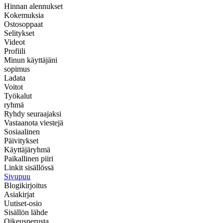
Hinnan alennukset
Kokemuksia
Ostosoppaat
Selitykset
Videot
Profiili
Minun käyttäjäni
sopimus
Ladata
Voitot
Työkalut
ryhmä
Ryhdy seuraajaksi
Vastaanota viestejä
Sosiaalinen
Päivitykset
Käyttäjäryhmä
Paikallinen piiri
Linkit sisällössä
Sivupuu
Blogikirjoitus
Asiakirjat
Uutiset-osio
Sisällön lähde
Oikeusperusta