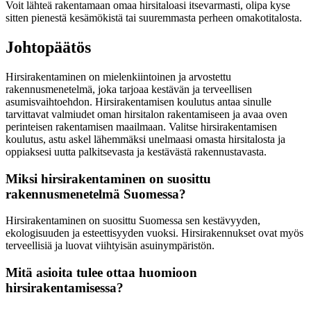
Voit lähteä rakentamaan omaa hirsitaloasi itsevarmasti, olipa kyse
sitten pienestä kesämökistä tai suuremmasta perheen omakotitalosta.
Johtopäätös
Hirsirakentaminen on mielenkiintoinen ja arvostettu
rakennusmenetelmä, joka tarjoaa kestävän ja terveellisen
asumisvaihtoehdon. Hirsirakentamisen koulutus antaa sinulle
tarvittavat valmiudet oman hirsitalon rakentamiseen ja avaa oven
perinteisen rakentamisen maailmaan. Valitse hirsirakentamisen
koulutus, astu askel lähemmäksi unelmaasi omasta hirsitalosta ja
oppiaksesi uutta palkitsevasta ja kestävästä rakennustavasta.
Miksi hirsirakentaminen on suosittu
rakennusmenetelmä Suomessa?
Hirsirakentaminen on suosittu Suomessa sen kestävyyden,
ekologisuuden ja esteettisyyden vuoksi. Hirsirakennukset ovat myös
terveellisiä ja luovat viihtyisän asuinympäristön.
Mitä asioita tulee ottaa huomioon
hirsirakentamisessa?