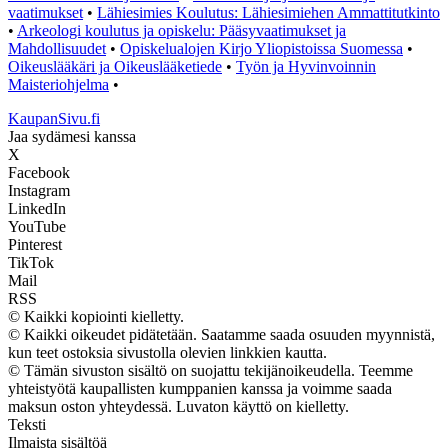
vaatimukset
•
Lähiesimies Koulutus: Lähiesimiehen Ammattitutkinto
•
Arkeologi koulutus ja opiskelu: Pääsyvaatimukset ja
Mahdollisuudet
•
Opiskelualojen Kirjo Yliopistoissa Suomessa
•
Oikeuslääkäri ja Oikeuslääketiede
•
Työn ja Hyvinvoinnin
Maisteriohjelma
•
KaupanSivu.fi
Jaa sydämesi kanssa
X
Facebook
Instagram
LinkedIn
YouTube
Pinterest
TikTok
Mail
RSS
© Kaikki kopiointi kielletty.
© Kaikki oikeudet pidätetään. Saatamme saada osuuden myynnistä,
kun teet ostoksia sivustolla olevien linkkien kautta.
© Tämän sivuston sisältö on suojattu tekijänoikeudella. Teemme
yhteistyötä kaupallisten kumppanien kanssa ja voimme saada
maksun oston yhteydessä. Luvaton käyttö on kielletty.
Teksti
Ilmaista sisältöä