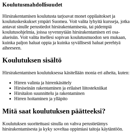
Koulutusmahdollisuudet
Hirsirakentamisen koulutusta tarjoavat monet oppilaitokset ja
koulutuskeskukset ympäri Suomea. Voit valita lyhyitä kursseja, jotka
antavat sinulle perustiedot hirsirakentamisesta, tai pidempiä
koulutusohjelmia, joissa syvennytään hirsirakentamisen eri osa-
alueisiin. Voit valita itsellesi sopivan koulutusmuodon sen mukaan,
kuinka paljon haluat oppia ja kuinka syvällisesti haluat perehtyä
aiheeseen.
Koulutuksen sisältö
Hirsirakentamisen koulutuksessa käsitellään monia eri aiheita, kuten:
Hirren valinta ja hirrenkäsittely
Hirsiseinän rakentaminen ja erilaiset liitostekniikat
Hirsitalon suunnittelu ja rakentaminen
Hirren hoitaminen ja ylläpito
Mitä saat koulutuksen päätteeksi?
Koulutuksen suoritettuasi sinulla on vahva perustietämys
hirsirakentamisesta ja kyky soveltaa oppimiasi taitoja käytäntöön.