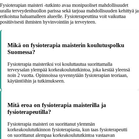
Fysioterapian maisteri -tutkinto avaa monipuoliset mahdollisuudet
uralla terveydenhuollon parissa sekä tarjoaa mahdollisuuden kehittyä ja
erikoistua haluamalleen alueelle. Fysioterapeuttina voit vaikuttaa
positiivisesti ihmisten hyvinvointiin ja terveyteen.
Mikä on fysioterapia maisterin koulutuspolku
Suomessa?
Fysioterapia maisteriksi voi kouluttautua suorittamalla
terveysalan ylempää korkeakoulututkintoa, joka kestää yleensä
noin 2 vuotta. Opinnoissa syvennytään fysioterapian teoriaan,
käytäntöihin ja tutkimukseen.
Mitä eroa on fysioterapia maisterilla ja
fysioterapeutilla?
Fysioterapia maisteri on suorittanut ylemmän
korkeakoulututkinnon fysioterapiasta, kun taas fysioterapeutti
on suorittanut alempaa korkeakoulututkintoa vastaavan