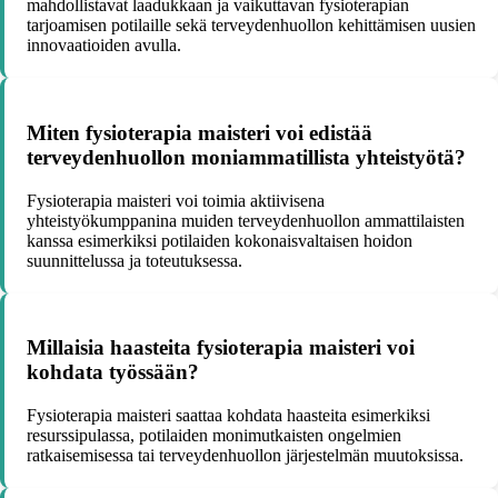
mahdollistavat laadukkaan ja vaikuttavan fysioterapian
tarjoamisen potilaille sekä terveydenhuollon kehittämisen uusien
innovaatioiden avulla.
Miten fysioterapia maisteri voi edistää
terveydenhuollon moniammatillista yhteistyötä?
Fysioterapia maisteri voi toimia aktiivisena
yhteistyökumppanina muiden terveydenhuollon ammattilaisten
kanssa esimerkiksi potilaiden kokonaisvaltaisen hoidon
suunnittelussa ja toteutuksessa.
Millaisia haasteita fysioterapia maisteri voi
kohdata työssään?
Fysioterapia maisteri saattaa kohdata haasteita esimerkiksi
resurssipulassa, potilaiden monimutkaisten ongelmien
ratkaisemisessa tai terveydenhuollon järjestelmän muutoksissa.