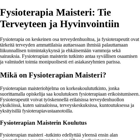
Fysioterapia Maisteri: Tie
Terveyteen ja Hyvinvointiin
Fysioterapia on keskeinen osa terveydenhuoltoa, ja fysioterapeutit ovat
tärkeitä terveyden ammattilaisia auttaessaan ihmisiä palauttamaan
liikunnallisen toimintakykynsä ja ehkäisemään vammoja sekä
sairauksia. Fysioterapian maisterin tutkinto antaa syvällisen osaamisen
ja valmiudet toimia monipuolisesti eri asiakasryhmien parissa.
Mikä on Fysioterapian Maisteri?
Fysioterapian maisteriohjelma on korkeakoulututkinto, jonka
suorittamalla opiskelija saa koulutuksen fysioterapiaan erikoistumiseen.
Fysioterapeutit voivat työskennellä erilaisissa terveydenhuollon
yksiköissä, kuten sairaaloissa, terveyskeskuksissa, kuntoutuksessa ja
yksityisillä fysioterapiavastaanotoilla.
Fysioterapian Maisterin Koulutus
Fysioterapian maisteri -tutkinto edellyttää yleensä ensin alan