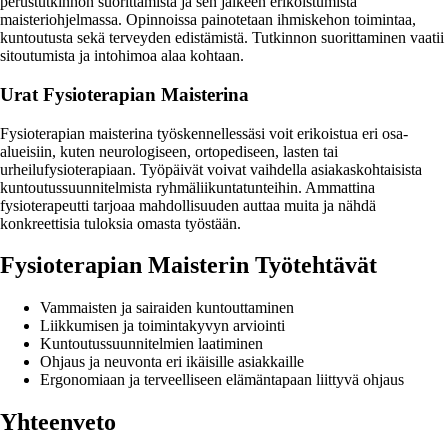
perustutkinnon suorittamista ja sen jälkeen erikoistumista
maisteriohjelmassa. Opinnoissa painotetaan ihmiskehon toimintaa,
kuntoutusta sekä terveyden edistämistä. Tutkinnon suorittaminen vaatii
sitoutumista ja intohimoa alaa kohtaan.
Urat Fysioterapian Maisterina
Fysioterapian maisterina työskennellessäsi voit erikoistua eri osa-
alueisiin, kuten neurologiseen, ortopediseen, lasten tai
urheilufysioterapiaan. Työpäivät voivat vaihdella asiakaskohtaisista
kuntoutussuunnitelmista ryhmäliikuntatunteihin. Ammattina
fysioterapeutti tarjoaa mahdollisuuden auttaa muita ja nähdä
konkreettisia tuloksia omasta työstään.
Fysioterapian Maisterin Työtehtävät
Vammaisten ja sairaiden kuntouttaminen
Liikkumisen ja toimintakyvyn arviointi
Kuntoutussuunnitelmien laatiminen
Ohjaus ja neuvonta eri ikäisille asiakkaille
Ergonomiaan ja terveelliseen elämäntapaan liittyvä ohjaus
Yhteenveto