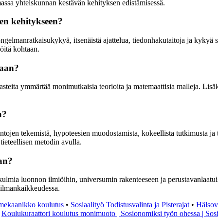
massa yhteiskunnan kestävän kehityksen edistämisessä.
een kehitykseen?
ongelmanratkaisukykyä, itsenäistä ajattelua, tiedonhakutaitoja ja kykyä
öitä kohtaan.
naan?
aasteita ymmärtää monimutkaisia teorioita ja matemaattisia malleja. Lisäk
a?
vaintojen tekemistä, hypoteesien muodostamista, kokeellista tutkimusta j
ieteellisen metodin avulla.
an?
ulmia luonnon ilmiöihin, universumin rakenteeseen ja perustavanlaatuis
ailmankaikkeudessa.
mekaanikko koulutus
•
Sosiaalityö Todistusvalinta ja Pisterajat
•
Hälsov
•
Koulukuraattori koulutus monimuoto | Sosionomiksi työn ohessa | So