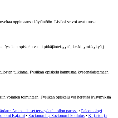
 soveltaa oppimaansa käytäntöön. Lisäksi se voi avata uusia
si fysiikan opiskelu vaatii pitkäjänteisyyttä, keskittymiskykyä ja
a tulosten tulkintaa. Fysiikan opiskelu kannustaa kyseenalaistamaan
iin voimien toimintaan. Fysiikan opiskelu voi herättää kysymyksiä
årdare: Ammattilaiset terveydenhuollon parissa
•
Paleontologi
sionomi Kajaani
•
Socionomi ja Socionomi koulutus
•
Kirjasto- ja