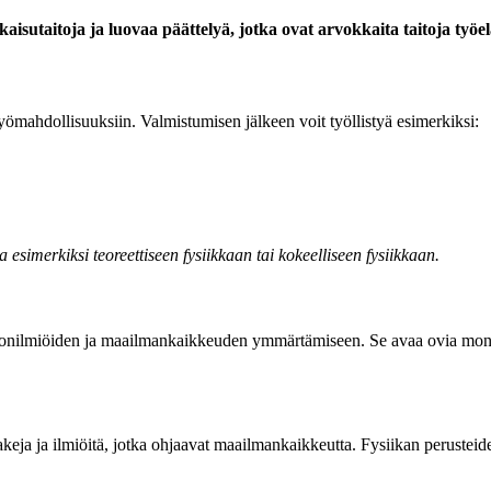
aisutaitoja ja luovaa päättelyä, jotka ovat arvokkaita taitoja työe
työmahdollisuuksiin. Valmistumisen jälkeen voit työllistyä esimerkiksi:
 esimerkiksi teoreettiseen fysiikkaan tai kokeelliseen fysiikkaan.
nonilmiöiden ja maailmankaikkeuden ymmärtämiseen. Se avaa ovia monill
eja ja ilmiöitä, jotka ohjaavat maailmankaikkeutta. Fysiikan perusteide