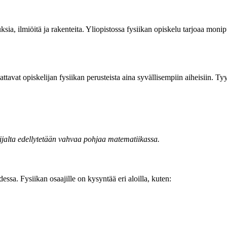
sia, ilmiöitä ja rakenteita. Yliopistossa fysiikan opiskelu tarjoaa moni
attavat opiskelijan fysiikan perusteista aina syvällisempiin aiheisiin. Tyy
lijalta edellytetään vahvaa pohjaa matematiikassa.
ssa. Fysiikan osaajille on kysyntää eri aloilla, kuten: