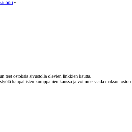
sinööri
•
teet ostoksia sivustolla olevien linkkien kautta.
istyötä kaupallisten kumppanien kanssa ja voimme saada maksun oston y