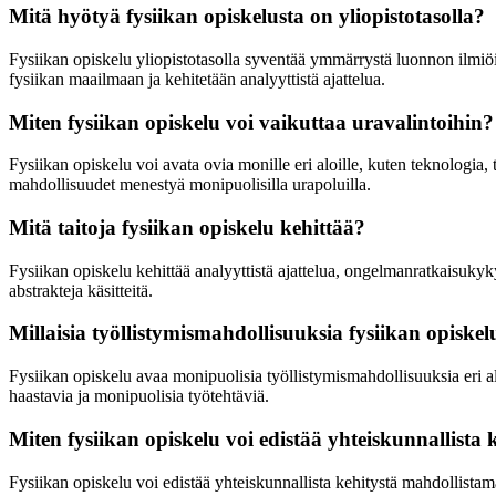
Mitä hyötyä fysiikan opiskelusta on yliopistotasolla?
Fysiikan opiskelu yliopistotasolla syventää ymmärrystä luonnon ilmiö
fysiikan maailmaan ja kehitetään analyyttistä ajattelua.
Miten fysiikan opiskelu voi vaikuttaa uravalintoihin?
Fysiikan opiskelu voi avata ovia monille eri aloille, kuten teknologia, 
mahdollisuudet menestyä monipuolisilla urapoluilla.
Mitä taitoja fysiikan opiskelu kehittää?
Fysiikan opiskelu kehittää analyyttistä ajattelua, ongelmanratkaisukyk
abstrakteja käsitteitä.
Millaisia työllistymismahdollisuuksia fysiikan opiskel
Fysiikan opiskelu avaa monipuolisia työllistymismahdollisuuksia eri aloi
haastavia ja monipuolisia työtehtäviä.
Miten fysiikan opiskelu voi edistää yhteiskunnallista 
Fysiikan opiskelu voi edistää yhteiskunnallista kehitystä mahdollista