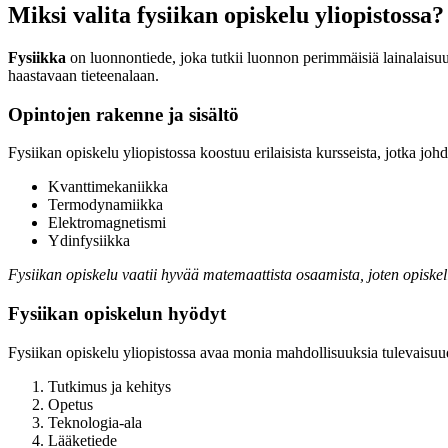
Miksi valita fysiikan opiskelu yliopistossa?
Fysiikka
on luonnontiede, joka tutkii luonnon perimmäisiä lainalaisuuk
haastavaan tieteenalaan.
Opintojen rakenne ja sisältö
Fysiikan opiskelu yliopistossa koostuu erilaisista kursseista, jotka johd
Kvanttimekaniikka
Termodynamiikka
Elektromagnetismi
Ydinfysiikka
Fysiikan opiskelu vaatii hyvää matemaattista osaamista, joten opiske
Fysiikan opiskelun hyödyt
Fysiikan opiskelu yliopistossa avaa monia mahdollisuuksia tulevaisuude
Tutkimus ja kehitys
Opetus
Teknologia-ala
Lääketiede