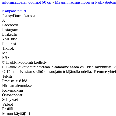
informaatioalan opinnot 60 op
•
Maanmittausinsinööri ja Paikkatietoin
KaupanSivu.fi
Jaa sydämesi kanssa
X
Facebook
Instagram
LinkedIn
YouTube
Pinterest
TikTok
Mail
RSS
© Kaikki kopiointi kielletty.
© Kaikki oikeudet pidätetään. Saatamme saada osuuden myynnistä, kun 
© Tämän sivuston sisältö on suojattu tekijänoikeudella. Teemme yhte
Teksti
Ilmaista sisältöä
Hinnan alennukset
Kokemuksia
Ostosoppaat
Selitykset
Videot
Profiili
Minun käyttäjäni