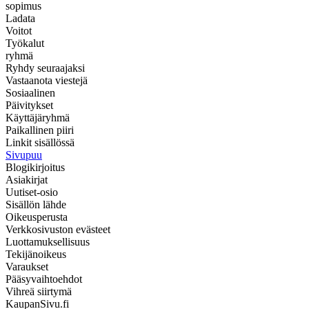
sopimus
Ladata
Voitot
Työkalut
ryhmä
Ryhdy seuraajaksi
Vastaanota viestejä
Sosiaalinen
Päivitykset
Käyttäjäryhmä
Paikallinen piiri
Linkit sisällössä
Sivupuu
Blogikirjoitus
Asiakirjat
Uutiset-osio
Sisällön lähde
Oikeusperusta
Verkkosivuston evästeet
Luottamuksellisuus
Tekijänoikeus
Varaukset
Pääsyvaihtoehdot
Vihreä siirtymä
KaupanSivu.fi