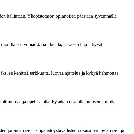
iden hallintaan. Yliopistotason opinnoissa päästään syvemmälle
ä monilla eri työmarkkina-alueilla, ja se voi luoda hyvät
äksi se kehittää tarkkuutta, luovaa ajattelua ja kykyä hahmottaa
ltoinnissa ja opetusalalla. Fysiikan osaajille on usein tarjolla
den parantamisen, ympäristöystävällisten ratkaisujen löytämisen ja