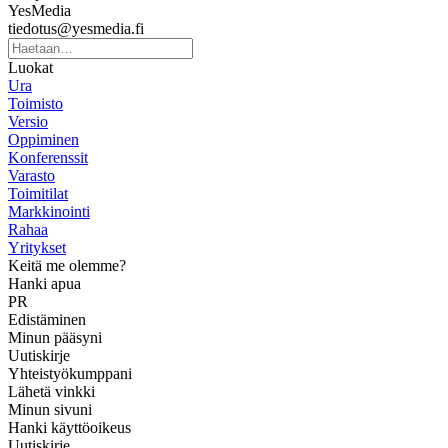
YesMedia
tiedotus@yesmedia.fi
Luokat
Ura
Toimisto
Versio
Oppiminen
Konferenssit
Varasto
Toimitilat
Markkinointi
Rahaa
Yritykset
Keitä me olemme?
Hanki apua
PR
Edistäminen
Minun pääsyni
Uutiskirje
Yhteistyökumppani
Lähetä vinkki
Minun sivuni
Hanki käyttöoikeus
Uutiskirje