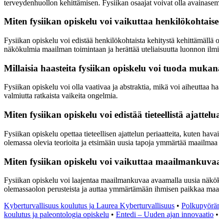
terveydenhuollon kehittämisen. Fysiikan osaajat voivat olla avainase
Miten fysiikan opiskelu voi vaikuttaa henkilökohtais
Fysiikan opiskelu voi edistää henkilökohtaista kehitystä kehittämällä 
näkökulmia maailman toimintaan ja herättää uteliaisuutta luonnon ilmi
Millaisia haasteita fysiikan opiskelu voi tuoda muka
Fysiikan opiskelu voi olla vaativaa ja abstraktia, mikä voi aiheuttaa h
valmiutta ratkaista vaikeita ongelmia.
Miten fysiikan opiskelu voi edistää tieteellistä ajattelu
Fysiikan opiskelu opettaa tieteellisen ajattelun periaatteita, kuten ha
olemassa olevia teorioita ja etsimään uusia tapoja ymmärtää maailmaa t
Miten fysiikan opiskelu voi vaikuttaa maailmankuva
Fysiikan opiskelu voi laajentaa maailmankuvaa avaamalla uusia näkök
olemassaolon perusteista ja auttaa ymmärtämään ihmisen paikkaa ma
Kyberturvallisuus koulutus ja Laurea Kyberturvallisuus
•
Polkupyörä
koulutus ja paleontologia opiskelu
•
Entedi – Uuden ajan innovaatio