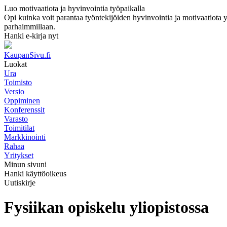
Luo motivaatiota ja hyvinvointia työpaikalla
Opi kuinka voit parantaa työntekijöiden hyvinvointia ja motivaatiota yri
parhaimmillaan.
Hanki e-kirja nyt
KaupanSivu.fi
Luokat
Ura
Toimisto
Versio
Oppiminen
Konferenssit
Varasto
Toimitilat
Markkinointi
Rahaa
Yritykset
Minun sivuni
Hanki käyttöoikeus
Uutiskirje
Fysiikan opiskelu yliopistossa