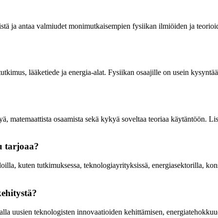
istä ja antaa valmiudet monimutkaisempien fysiikan ilmiöiden ja teorio
tutkimus, lääketiede ja energia-alat. Fysiikan osaajille on usein kysyntä
yä, matemaattista osaamista sekä kykyä soveltaa teoriaa käytäntöön. Lis
u tarjoaa?
lla, kuten tutkimuksessa, teknologiayrityksissä, energiasektorilla, konsu
kehitystä?
malla uusien teknologisten innovaatioiden kehittämisen, energiatehokkuu