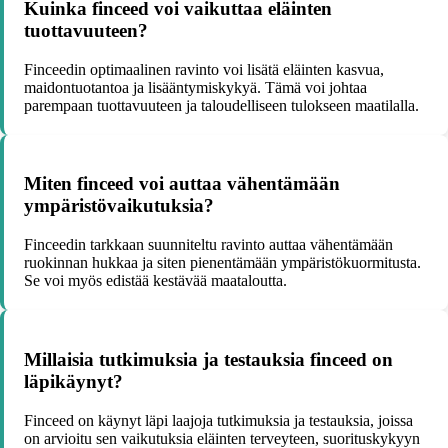
Kuinka finceed voi vaikuttaa eläinten
tuottavuuteen?
Finceedin optimaalinen ravinto voi lisätä eläinten kasvua,
maidontuotantoa ja lisääntymiskykyä. Tämä voi johtaa
parempaan tuottavuuteen ja taloudelliseen tulokseen maatilalla.
Miten finceed voi auttaa vähentämään
ympäristövaikutuksia?
Finceedin tarkkaan suunniteltu ravinto auttaa vähentämään
ruokinnan hukkaa ja siten pienentämään ympäristökuormitusta.
Se voi myös edistää kestävää maataloutta.
Millaisia tutkimuksia ja testauksia finceed on
läpikäynyt?
Finceed on käynyt läpi laajoja tutkimuksia ja testauksia, joissa
on arvioitu sen vaikutuksia eläinten terveyteen, suorituskykyyn