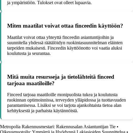
ja ympäristöön. Tulokset ovat olleet lupaavia.
Miten maatilat voivat ottaa finceedin käyttöön?
Maatilat voivat ottaa yhteyttä finceedin asiantuntijoihin ja
suunnitella yhdessä räätälöidyn ruokintasuunnitelman eläinten
tarpeiden mukaisesti. Finceedin käyttöönotto voi vaatia aluksi
koulutusta ja seurantaa.
Mitä muita resursseja ja tietolähteitä finceed
tarjoaa maatiloille?
Finceed tarjoaa maatiloille monipuolista tukea ja koulutusta
ruokinnan optimoinnissa, terveyden ylläpidossa ja tuottavuuden
parantamisessa. Lisäksi se voi tarjota ajankohtaista tietoa alan
kehityksestä ja parhaista käytännöistä.
Metropolia Rakennusmestari: Rakennusalan Asiantuntijan Tie
•
Oikeusmuotoilu: Ymmärrä ja Hyödynnä Lakiasioiden Suunnittelua
•