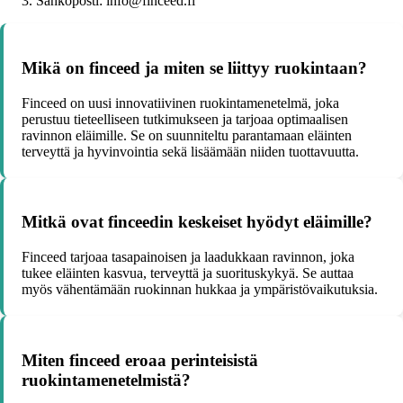
Sähköposti: info@finceed.fi
Mikä on finceed ja miten se liittyy ruokintaan?
Finceed on uusi innovatiivinen ruokintamenetelmä, joka
perustuu tieteelliseen tutkimukseen ja tarjoaa optimaalisen
ravinnon eläimille. Se on suunniteltu parantamaan eläinten
terveyttä ja hyvinvointia sekä lisäämään niiden tuottavuutta.
Mitkä ovat finceedin keskeiset hyödyt eläimille?
Finceed tarjoaa tasapainoisen ja laadukkaan ravinnon, joka
tukee eläinten kasvua, terveyttä ja suorituskykyä. Se auttaa
myös vähentämään ruokinnan hukkaa ja ympäristövaikutuksia.
Miten finceed eroaa perinteisistä
ruokintamenetelmistä?