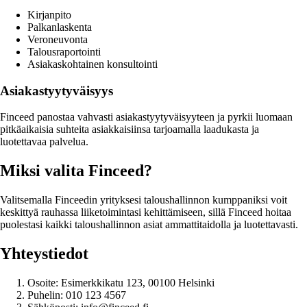
Kirjanpito
Palkanlaskenta
Veroneuvonta
Talousraportointi
Asiakaskohtainen konsultointi
Asiakastyytyväisyys
Finceed panostaa vahvasti asiakastyytyväisyyteen ja pyrkii luomaan
pitkäaikaisia suhteita asiakkaisiinsa tarjoamalla laadukasta ja
luotettavaa palvelua.
Miksi valita Finceed?
Valitsemalla Finceedin yrityksesi taloushallinnon kumppaniksi voit
keskittyä rauhassa liiketoimintasi kehittämiseen, sillä Finceed hoitaa
puolestasi kaikki taloushallinnon asiat ammattitaidolla ja luotettavasti.
Yhteystiedot
Osoite: Esimerkkikatu 123, 00100 Helsinki
Puhelin: 010 123 4567