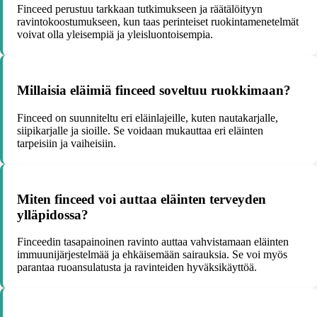
Finceed perustuu tarkkaan tutkimukseen ja räätälöityyn
ravintokoostumukseen, kun taas perinteiset ruokintamenetelmät
voivat olla yleisempiä ja yleisluontoisempia.
Millaisia eläimiä finceed soveltuu ruokkimaan?
Finceed on suunniteltu eri eläinlajeille, kuten nautakarjalle,
siipikarjalle ja sioille. Se voidaan mukauttaa eri eläinten
tarpeisiin ja vaiheisiin.
Miten finceed voi auttaa eläinten terveyden
ylläpidossa?
Finceedin tasapainoinen ravinto auttaa vahvistamaan eläinten
immuunijärjestelmää ja ehkäisemään sairauksia. Se voi myös
parantaa ruoansulatusta ja ravinteiden hyväksikäyttöä.