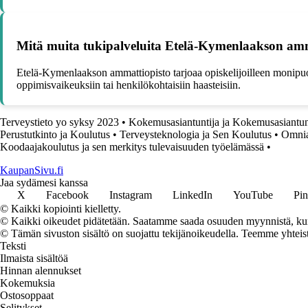
Mitä muita tukipalveluita Etelä-Kymenlaakson ammat
Etelä-Kymenlaakson ammattiopisto tarjoaa opiskelijoilleen monipuol
oppimisvaikeuksiin tai henkilökohtaisiin haasteisiin.
Terveystieto yo syksy 2023
•
Kokemusasiantuntija ja Kokemusasiantunt
Perustutkinto ja Koulutus
•
Terveysteknologia ja Sen Koulutus
•
Omnia
Koodaajakoulutus ja sen merkitys tulevaisuuden työelämässä
•
KaupanSivu.fi
Jaa sydämesi kanssa
X
Facebook
Instagram
LinkedIn
YouTube
Pin
© Kaikki kopiointi kielletty.
© Kaikki oikeudet pidätetään. Saatamme saada osuuden myynnistä, kun t
© Tämän sivuston sisältö on suojattu tekijänoikeudella. Teemme yhtei
Teksti
Ilmaista sisältöä
Hinnan alennukset
Kokemuksia
Ostosoppaat
Selitykset