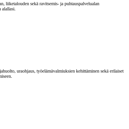
ian, liiketalouden sekä ravitsemis- ja puhtauspalvelualan
alallasi.
ahuolto, uraohjaus, työelämävalmiuksien kehittäminen sekä erilaiset
miseen.