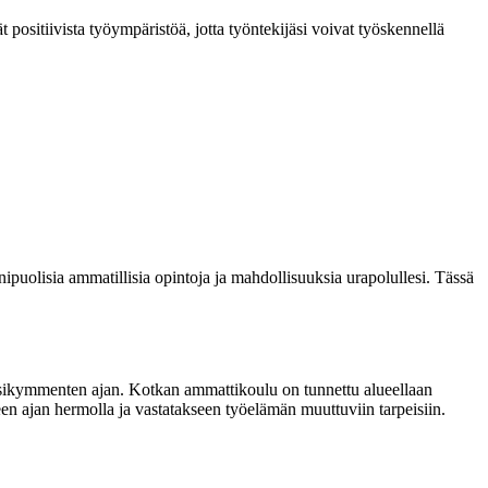
t positiivista työympäristöä, jotta työntekijäsi voivat työskennellä
uolisia ammatillisia opintoja ja mahdollisuuksia urapolullesi. Tässä
uosikymmenten ajan. Kotkan ammattikoulu on tunnettu alueellaan
en ajan hermolla ja vastatakseen työelämän muuttuviin tarpeisiin.