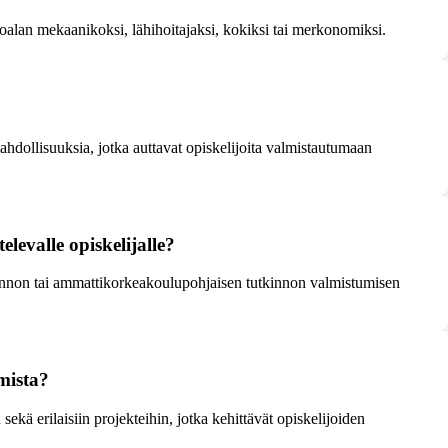
toalan mekaanikoksi, lähihoitajaksi, kokiksi tai merkonomiksi.
hdollisuuksia, jotka auttavat opiskelijoita valmistautumaan
levalle opiskelijalle?
kinnon tai ammattikorkeakoulupohjaisen tutkinnon valmistumisen
mista?
ä erilaisiin projekteihin, jotka kehittävät opiskelijoiden