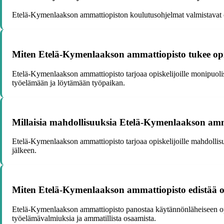
Etelä-Kymenlaakson ammattiopiston koulutusohjelmat valmistavat opis
Miten Etelä-Kymenlaakson ammattiopisto tukee opis
Etelä-Kymenlaakson ammattiopisto tarjoaa opiskelijoille monipuolist
työelämään ja löytämään työpaikan.
Millaisia mahdollisuuksia Etelä-Kymenlaakson ammatt
Etelä-Kymenlaakson ammattiopisto tarjoaa opiskelijoille mahdollis
jälkeen.
Miten Etelä-Kymenlaakson ammattiopisto edistää op
Etelä-Kymenlaakson ammattiopisto panostaa käytännönläheiseen opetu
työelämävalmiuksia ja ammatillista osaamista.