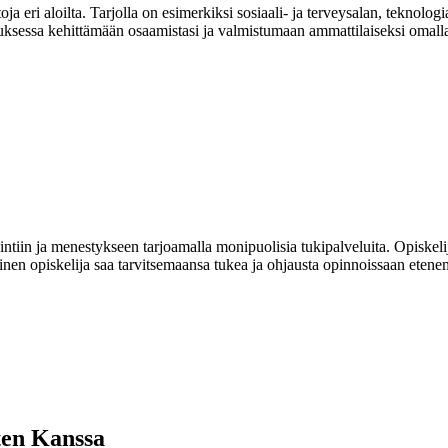
a eri aloilta. Tarjolla on esimerkiksi sosiaali- ja terveysalan, teknolog
uksessa kehittämään osaamistasi ja valmistumaan ammattilaiseksi omalla 
iin ja menestykseen tarjoamalla monipuolisia tukipalveluita. Opiskelij
inen opiskelija saa tarvitsemaansa tukea ja ohjausta opinnoissaan etene
ten Kanssa