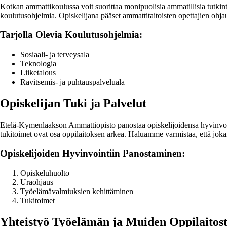
Kotkan ammattikoulussa voit suorittaa monipuolisia ammatillisia tutkintoj
koulutusohjelmia. Opiskelijana pääset ammattitaitoisten opettajien ohja
Tarjolla Olevia Koulutusohjelmia:
Sosiaali- ja terveysala
Teknologia
Liiketalous
Ravitsemis- ja puhtauspalveluala
Opiskelijan Tuki ja Palvelut
Etelä-Kymenlaakson Ammattiopisto panostaa opiskelijoidensa hyvinvoint
tukitoimet ovat osa oppilaitoksen arkea. Haluamme varmistaa, että joka
Opiskelijoiden Hyvinvointiin Panostaminen:
Opiskeluhuolto
Uraohjaus
Työelämävalmiuksien kehittäminen
Tukitoimet
Yhteistyö Työelämän ja Muiden Oppilaitos