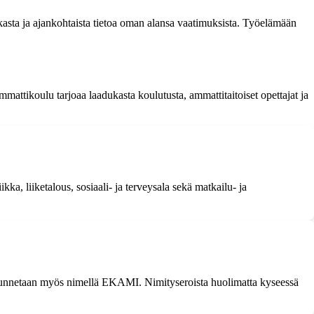
ukasta ja ajankohtaista tietoa oman alansa vaatimuksista. Työelämään
attikoulu tarjoaa laadukasta koulutusta, ammattitaitoiset opettajat ja
a, liiketalous, sosiaali- ja terveysala sekä matkailu- ja
tunnetaan myös nimellä EKAMI. Nimityseroista huolimatta kyseessä