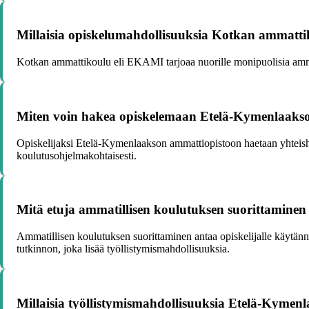
Millaisia opiskelumahdollisuuksia Kotkan ammattik
Kotkan ammattikoulu eli EKAMI tarjoaa nuorille monipuolisia ammat
Miten voin hakea opiskelemaan Etelä-Kymenlaaks
Opiskelijaksi Etelä-Kymenlaakson ammattiopistoon haetaan yhteishaun
koulutusohjelmakohtaisesti.
Mitä etuja ammatillisen koulutuksen suorittaminen t
Ammatillisen koulutuksen suorittaminen antaa opiskelijalle käytänn
tutkinnon, joka lisää työllistymismahdollisuuksia.
Millaisia työllistymismahdollisuuksia Etelä-Kymen