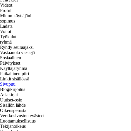
Videot
Profiili
Minun käyttäjäni
sopimus
Ladata
Voitot
Työkalut
ryhmä
Ryhdy seuraajaksi
Vastaanota viestejä
Sosiaalinen
Päivitykset
Käyttäjäryhmä
Paikallinen piiri
Linkit sisällössä
Sivupuu
Blogikirjoitus
Asiakirjat
Uutiset-osio
Sisällön lähde
Oikeusperusta
Verkkosivuston evästeet
Luottamuksellisuus
Tekijänoikeus