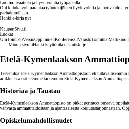
Luo motivaatiota ja hyvinvointia työpaikalla
Opi kuinka voit parantaa työntekijöiden hyvinvointia ja motivaatiota yrity
parhaimmillaan.
Hanki e-kirja nyt
KaupanSivu.fi
Luokat
Ura
Toimisto
Versio
Oppiminen
Konferenssit
Varasto
Toimitilat
Markkinoin
Minun sivuni
Hanki käyttöoikeus
Uutiskirje
Etelä-Kymenlaakson Ammattiop
Tervetuloa Etelä-Kymenlaakson Ammattiopistoon eli tuttavallisemmin Ko
artikkelissa esittelemme tarkemmin Etelä-Kymenlaakson Ammattiopiston t
Historiaa ja Taustaa
Etelä-Kymenlaakson Ammattiopisto on pitkät perinteet omaava oppilait
vahvasta ammattitaidostaan ja ajantasaisesta koulutustarjonnastaan. Opp
Opiskelumahdollisuudet