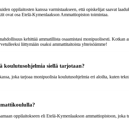
uiden oppilaitosten kanssa varmistaakseen, että opiskelijat saavat laad
ojektit ovat osa Etelä-Kymenlaakson Ammattiopiston toimintaa.
dollisuus kehittää ammatillista osaamistasi monipuolisesti. Kotkan amm
vetulleeksi liittymään osaksi ammattitaitoista yhteisöämme!
koulutusohjelmia siellä tarjotaan?
, joka tarjoaa monipuolisia koulutusohjelmia eri aloilta, kuten tekniikk
mattikoululla?
amaan oppilaitokseen eli Etelä-Kymenlaakson ammattiopistoon, joka 