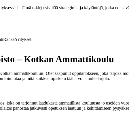
ksessäsi. Tämä e-kirja sisältää strategioita ja käytäntöjä, jotka edistävä
ti
Rahaa
Yritykset
isto – Kotkan Ammattikoulu
tkan ammattikouluun! Olet saapunut oppilaitokseen, joka tarjoaa monip
oimintaa ja mitä kaikkea opiskelu täällä voi sinulle tarjota.
os, joka on tarjonnut laadukasta ammatillista koulutusta jo useiden v
ilaitos panostaa jatkuvasti opetuksen laatuun ja kehittämiseen pysyäkse