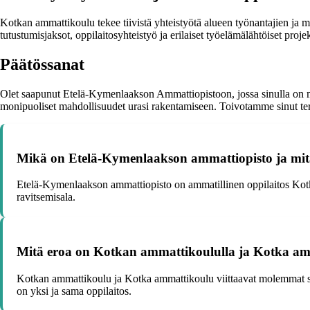
Kotkan ammattikoulu tekee tiivistä yhteistyötä alueen työnantajien ja m
tutustumisjaksot, oppilaitosyhteistyö ja erilaiset työelämälähtöiset pr
Päätössanat
Olet saapunut Etelä-Kymenlaakson Ammattiopistoon, jossa sinulla on mah
monipuoliset mahdollisuudet urasi rakentamiseen. Toivotamme sinut ter
Mikä on Etelä-Kymenlaakson ammattiopisto ja mitä 
Etelä-Kymenlaakson ammattiopisto on ammatillinen oppilaitos Kotkassa
ravitsemisala.
Mitä eroa on Kotkan ammattikoululla ja Kotka am
Kotkan ammattikoulu ja Kotka ammattikoulu viittaavat molemmat s
on yksi ja sama oppilaitos.