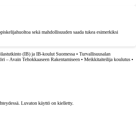
 opiskelijahuoltoa sekä mahdollisuuden saada tukea esimerkiksi
ilastutkinto (IB) ja IB-koulut Suomessa
•
Turvallisuusalan
öri – Avain Tehokkaaseen Rakentamiseen
•
Meikkitaiteilija koulutus
•
teydessä. Luvaton käyttö on kielletty.