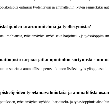
kelijoita erilaisiin työtehtäviin ja ammatteihin, kuten esimerkiksi au
kelijoiden urasuunnitelmia ja työllistymistä?
a uraohjausta, työelämäyhteistyötä sekä harjoittelu- ja työssäoppimisma
iopisto tarjoaa jatko-opintoihin siirtymistä suunnitte
uuden suorittaa ammatillisen perustutkinnon lisäksi myös ylioppilastut
iskelijoiden työelämävalmiuksia ja ammatillista osaa
kseen, työelämäyhteistyöhön, harjoittelu- ja työssäoppimisjaksoihin sek