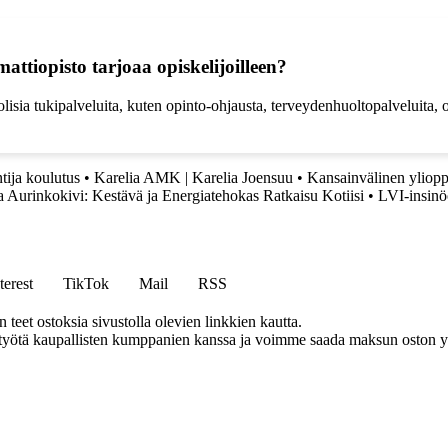
tiopisto tarjoaa opiskelijoilleen?
isia tukipalveluita, kuten opinto-ohjausta, terveydenhuoltopalveluita,
ija koulutus
•
Karelia AMK | Karelia Joensuu
•
Kansainvälinen yliopp
 Aurinkokivi: Kestävä ja Energiatehokas Ratkaisu Kotiisi
•
LVI-insinö
terest
TikTok
Mail
RSS
eet ostoksia sivustolla olevien linkkien kautta.
styötä kaupallisten kumppanien kanssa ja voimme saada maksun oston yh