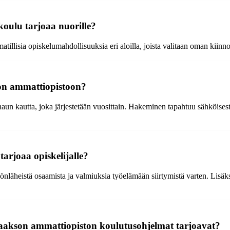
oulu tarjoaa nuorille?
illisia opiskelumahdollisuuksia eri aloilla, joista valitaan oman kiin
on ammattiopistoon?
 kautta, joka järjestetään vuosittain. Hakeminen tapahtuu sähköisesti ja
arjoaa opiskelijalle?
önläheistä osaamista ja valmiuksia työelämään siirtymistä varten. Lisäk
laakson ammattiopiston koulutusohjelmat tarjoavat?