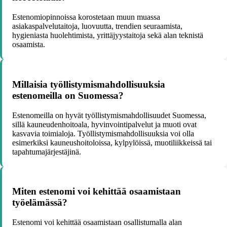
Estenomiopinnoissa korostetaan muun muassa
asiakaspalvelutaitoja, luovuutta, trendien seuraamista,
hygieniasta huolehtimista, yrittäjyystaitoja sekä alan teknistä
osaamista.
Millaisia työllistymismahdollisuuksia
estenomeilla on Suomessa?
Estenomeilla on hyvät työllistymismahdollisuudet Suomessa,
sillä kauneudenhoitoala, hyvinvointipalvelut ja muoti ovat
kasvavia toimialoja. Työllistymismahdollisuuksia voi olla
esimerkiksi kauneushoitoloissa, kylpylöissä, muotiliikkeissä tai
tapahtumajärjestäjinä.
Miten estenomi voi kehittää osaamistaan
työelämässä?
Estenomi voi kehittää osaamistaan osallistumalla alan