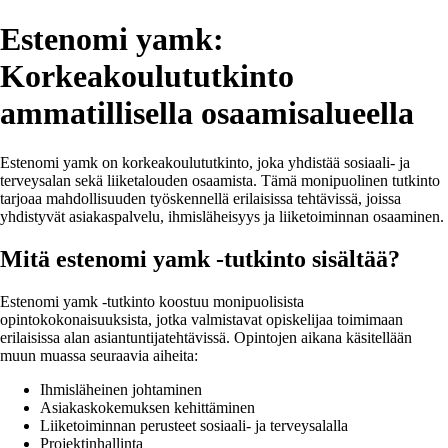
Estenomi yamk:
Korkeakoulututkinto
ammatillisella osaamisalueella
Estenomi yamk on korkeakoulututkinto, joka yhdistää sosiaali- ja
terveysalan sekä liiketalouden osaamista. Tämä monipuolinen tutkinto
tarjoaa mahdollisuuden työskennellä erilaisissa tehtävissä, joissa
yhdistyvät asiakaspalvelu, ihmisläheisyys ja liiketoiminnan osaaminen.
Mitä estenomi yamk -tutkinto sisältää?
Estenomi yamk -tutkinto koostuu monipuolisista
opintokokonaisuuksista, jotka valmistavat opiskelijaa toimimaan
erilaisissa alan asiantuntijatehtävissä. Opintojen aikana käsitellään
muun muassa seuraavia aiheita:
Ihmisläheinen johtaminen
Asiakaskokemuksen kehittäminen
Liiketoiminnan perusteet sosiaali- ja terveysalalla
Projektinhallinta