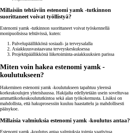
Millaisiin tehtäviin estenomi yamk -tutkinnon
suorittaneet voivat työllistyä?
Estenomi yamk -tutkinnon suorittaneet voivat työskennellä
monipuolisissa tehtävissä, kuten:
Palvelupäällikkönä sosiaali- ja terveysalalla
Asiakkuusvastaavana terveyskeskuksessa
Projektipäällikkönä liiketoiminta-asiakkuuksien parissa
Miten voin hakea estenomi yamk -
koulutukseen?
Hakeminen estenomi yamk -koulutukseen tapahtuu yleensä
korkeakoulujen yhteishaussa. Hakijalta edellytetään usein soveltuvaa
ammattikorkeakoulututkintoa sekä alan työkokemusta. Lisäksi on
mahdollista, että hakuprosessiin kuuluu haastattelu ja mahdollisesti
pääsykoe.
Millaisia valmiuksia estenomi yamk -koulutus antaa?
Estenomi yamk -koulutus antaa valmiuksia toimia vaativissa