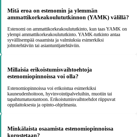
Mitä eroa on estenomin ja ylemmän
ammattikorkeakoulututkinnon (YAMK) välillä?
Estenomi on ammattikorkeakoulututkinto, kun taas YAMK on
ylempi ammattikorkeakoulututkinto. YAMK-tutkinto antaa
syvällisempää osaamista ja valmiuksia esimerkiksi
johtotehtäviin tai asiantuntijatehtäviin.
Millaisia erikoistumisvaihtoehtoja
estenomiopinnoissa voi olla?
Estenomiopinnoissa voi erikoistua esimerkiksi
kauneudenhoitoon, hyvinvointipalveluihin, muotiin tai
tapahtumatuotantoon. Erikoistumisvaihtoehdot riippuvat
oppilaitoksesta ja opinto-ohjelmasta.
Minkälaista osaamista estenomiopinnoissa
korostetaan?