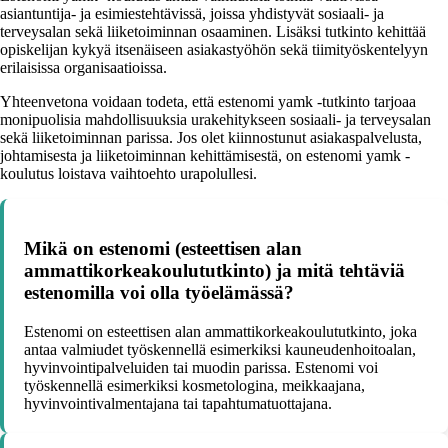
asiantuntija- ja esimiestehtävissä, joissa yhdistyvät sosiaali- ja
terveysalan sekä liiketoiminnan osaaminen. Lisäksi tutkinto kehittää
opiskelijan kykyä itsenäiseen asiakastyöhön sekä tiimityöskentelyyn
erilaisissa organisaatioissa.
Yhteenvetona voidaan todeta, että estenomi yamk -tutkinto tarjoaa
monipuolisia mahdollisuuksia urakehitykseen sosiaali- ja terveysalan
sekä liiketoiminnan parissa. Jos olet kiinnostunut asiakaspalvelusta,
johtamisesta ja liiketoiminnan kehittämisestä, on estenomi yamk -
koulutus loistava vaihtoehto urapolullesi.
Mikä on estenomi (esteettisen alan
ammattikorkeakoulututkinto) ja mitä tehtäviä
estenomilla voi olla työelämässä?
Estenomi on esteettisen alan ammattikorkeakoulututkinto, joka
antaa valmiudet työskennellä esimerkiksi kauneudenhoitoalan,
hyvinvointipalveluiden tai muodin parissa. Estenomi voi
työskennellä esimerkiksi kosmetologina, meikkaajana,
hyvinvointivalmentajana tai tapahtumatuottajana.