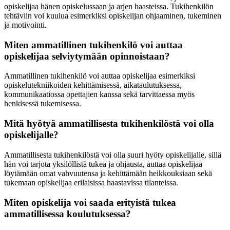
opiskelijaa hänen opiskelussaan ja arjen haasteissa. Tukihenkilön
tehtäviin voi kuulua esimerkiksi opiskelijan ohjaaminen, tukeminen
ja motivointi.
Miten ammatillinen tukihenkilö voi auttaa
opiskelijaa selviytymään opinnoistaan?
Ammatillinen tukihenkilö voi auttaa opiskelijaa esimerkiksi
opiskelutekniikoiden kehittämisessä, aikataulutuksessa,
kommunikaatiossa opettajien kanssa sekä tarvittaessa myös
henkisessä tukemisessa.
Mitä hyötyä ammatillisesta tukihenkilöstä voi olla
opiskelijalle?
Ammatillisesta tukihenkilöstä voi olla suuri hyöty opiskelijalle, sillä
hän voi tarjota yksilöllistä tukea ja ohjausta, auttaa opiskelijaa
löytämään omat vahvuutensa ja kehittämään heikkouksiaan sekä
tukemaan opiskelijaa erilaisissa haastavissa tilanteissa.
Miten opiskelija voi saada erityistä tukea
ammatillisessa koulutuksessa?