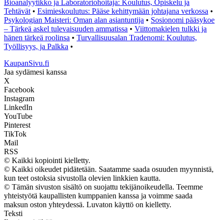
Bioanalyytikko ja Laboratoriohoitaja: Koulutus, Opiskelu ja
Tehtävät
•
Esimieskoulutus: Pääse kehittymään johtajana verkossa
•
Psykologian Maisteri: Oman alan asiantuntija
•
Sosionomi pääsykoe
– Tärkeä askel tulevaisuuden ammatissa
•
Viittomakielen tulkki ja
hänen tärkeä roolinsa
•
Turvallisuusalan Tradenomi: Koulutus,
Työllisyys, ja Palkka
•
KaupanSivu.fi
Jaa sydämesi kanssa
X
Facebook
Instagram
LinkedIn
YouTube
Pinterest
TikTok
Mail
RSS
© Kaikki kopiointi kielletty.
© Kaikki oikeudet pidätetään. Saatamme saada osuuden myynnistä,
kun teet ostoksia sivustolla olevien linkkien kautta.
© Tämän sivuston sisältö on suojattu tekijänoikeudella. Teemme
yhteistyötä kaupallisten kumppanien kanssa ja voimme saada
maksun oston yhteydessä. Luvaton käyttö on kielletty.
Teksti