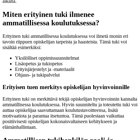
aikana.
Miten erityinen tuki ilmenee
ammatillisessa koulutuksessa?
Erityinen tuki ammatillisessa koulutuksessa voi ilmetä monin eri
tavoin riippuen opiskelijan tarpeista ja haasteista. Tämä tuki voi
sisältää esimerkiksi:
Yksilölliset oppimissuunnitelmat
Lisäopetus ja tukiopetus
Erityisjärjestelyt ja -materiaalit
Ohjaus- ja tukipalvelut
Erityisen tuen merkitys opiskelijan hyvinvoinnille
Erityinen tuki on merkittävä tekijä opiskelijan hyvinvoinnin kannalta
ammatillisessa koulutuksessa. Hyvin suunniteltu ja toteutettu tuki voi
auttaa opiskelijaa saavuttamaan koulutustavoitteensa, lisätä
motivaatiota ja parantaa itsetuntoa. Tämä puolestaan vaikuttaa
positiivisesti opiskelijan kokonaisvaltaiseen kehitykseen ja
elämänhallintaan.