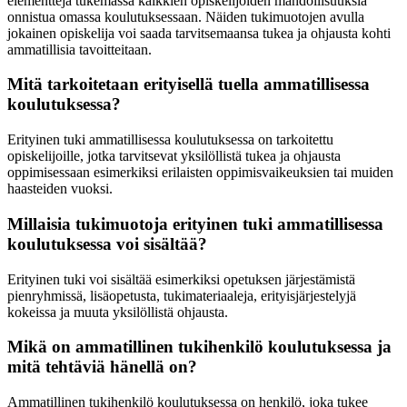
elementtejä tukemassa kaikkien opiskelijoiden mahdollisuuksia
onnistua omassa koulutuksessaan. Näiden tukimuotojen avulla
jokainen opiskelija voi saada tarvitsemaansa tukea ja ohjausta kohti
ammatillisia tavoitteitaan.
Mitä tarkoitetaan erityisellä tuella ammatillisessa
koulutuksessa?
Erityinen tuki ammatillisessa koulutuksessa on tarkoitettu
opiskelijoille, jotka tarvitsevat yksilöllistä tukea ja ohjausta
oppimisessaan esimerkiksi erilaisten oppimisvaikeuksien tai muiden
haasteiden vuoksi.
Millaisia tukimuotoja erityinen tuki ammatillisessa
koulutuksessa voi sisältää?
Erityinen tuki voi sisältää esimerkiksi opetuksen järjestämistä
pienryhmissä, lisäopetusta, tukimateriaaleja, erityisjärjestelyjä
kokeissa ja muuta yksilöllistä ohjausta.
Mikä on ammatillinen tukihenkilö koulutuksessa ja
mitä tehtäviä hänellä on?
Ammatillinen tukihenkilö koulutuksessa on henkilö, joka tukee