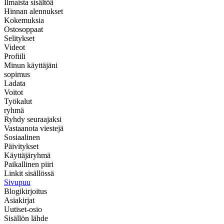
Ilmaista sisältöä
Hinnan alennukset
Kokemuksia
Ostosoppaat
Selitykset
Videot
Profiili
Minun käyttäjäni
sopimus
Ladata
Voitot
Työkalut
ryhmä
Ryhdy seuraajaksi
Vastaanota viestejä
Sosiaalinen
Päivitykset
Käyttäjäryhmä
Paikallinen piiri
Linkit sisällössä
Sivupuu
Blogikirjoitus
Asiakirjat
Uutiset-osio
Sisällön lähde