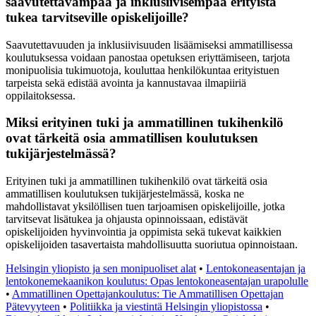
saavutettavampaa ja inklusiivisempaa erityistä
tukea tarvitseville opiskelijoille?
Saavutettavuuden ja inklusiivisuuden lisäämiseksi ammatillisessa
koulutuksessa voidaan panostaa opetuksen eriyttämiseen, tarjota
monipuolisia tukimuotoja, kouluttaa henkilökuntaa erityistuen
tarpeista sekä edistää avointa ja kannustavaa ilmapiiriä
oppilaitoksessa.
Miksi erityinen tuki ja ammatillinen tukihenkilö
ovat tärkeitä osia ammatillisen koulutuksen
tukijärjestelmässä?
Erityinen tuki ja ammatillinen tukihenkilö ovat tärkeitä osia
ammatillisen koulutuksen tukijärjestelmässä, koska ne
mahdollistavat yksilöllisen tuen tarjoamisen opiskelijoille, jotka
tarvitsevat lisätukea ja ohjausta opinnoissaan, edistävät
opiskelijoiden hyvinvointia ja oppimista sekä tukevat kaikkien
opiskelijoiden tasavertaista mahdollisuutta suoriutua opinnoistaan.
Helsingin yliopisto ja sen monipuoliset alat
•
Lentokoneasentajan ja
lentokonemekaanikon koulutus: Opas lentokoneasentajan urapolulle
•
Ammatillinen Opettajankoulutus: Tie Ammatillisen Opettajan
Pätevyyteen
•
Politiikka ja viestintä Helsingin yliopistossa
•