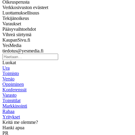
Oikeusperusta
Verkkosivuston evästeet
Luottamuksellisuus
Tekijänoikeus
Varaukset
Pääsyvaihtoehdot
Vihreä siirtymä
KaupanSivu.fi
YesMedia
tiedotus@yesmedia.fi
Luokat
Ura
Toimisto
Versio
Oppiminen
Konferenssit
Varasto
Toimitilat
Markkinointi
Rahaa
Yritykset
Keitä me olemme?
Hanki apua
PR