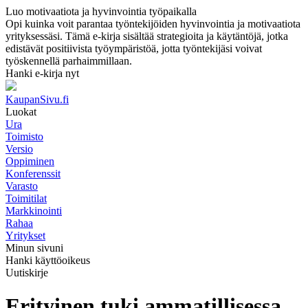
Luo motivaatiota ja hyvinvointia työpaikalla
Opi kuinka voit parantaa työntekijöiden hyvinvointia ja motivaatiota
yrityksessäsi. Tämä e-kirja sisältää strategioita ja käytäntöjä, jotka
edistävät positiivista työympäristöä, jotta työntekijäsi voivat
työskennellä parhaimmillaan.
Hanki e-kirja nyt
KaupanSivu.fi
Luokat
Ura
Toimisto
Versio
Oppiminen
Konferenssit
Varasto
Toimitilat
Markkinointi
Rahaa
Yritykset
Minun sivuni
Hanki käyttöoikeus
Uutiskirje
Erityinen tuki ammatillisessa