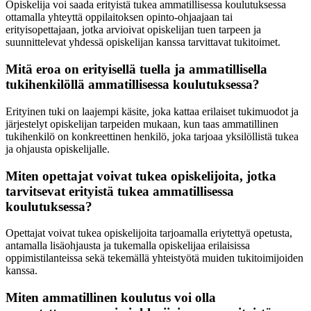
Opiskelija voi saada erityistä tukea ammatillisessa koulutuksessa
ottamalla yhteyttä oppilaitoksen opinto-ohjaajaan tai
erityisopettajaan, jotka arvioivat opiskelijan tuen tarpeen ja
suunnittelevat yhdessä opiskelijan kanssa tarvittavat tukitoimet.
Mitä eroa on erityisellä tuella ja ammatillisella
tukihenkilöllä ammatillisessa koulutuksessa?
Erityinen tuki on laajempi käsite, joka kattaa erilaiset tukimuodot ja
järjestelyt opiskelijan tarpeiden mukaan, kun taas ammatillinen
tukihenkilö on konkreettinen henkilö, joka tarjoaa yksilöllistä tukea
ja ohjausta opiskelijalle.
Miten opettajat voivat tukea opiskelijoita, jotka
tarvitsevat erityistä tukea ammatillisessa
koulutuksessa?
Opettajat voivat tukea opiskelijoita tarjoamalla eriytettyä opetusta,
antamalla lisäohjausta ja tukemalla opiskelijaa erilaisissa
oppimistilanteissa sekä tekemällä yhteistyötä muiden tukitoimijoiden
kanssa.
Miten ammatillinen koulutus voi olla