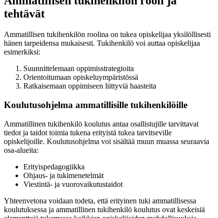
Ammatillisen tukihenkilön rooli ja
tehtävät
Ammatillisen tukihenkilön roolina on tukea opiskelijaa yksilöllisesti
hänen tarpeidensa mukaisesti. Tukihenkilö voi auttaa opiskelijaa
esimerkiksi:
Suunnittelemaan oppimisstrategioita
Orientoitumaan opiskeluympäristössä
Ratkaisemaan oppimiseen liittyviä haasteita
Koulutusohjelma ammatillisille tukihenkilöille
Ammatillinen tukihenkilö koulutus antaa osallistujille tarvittavat
tiedot ja taidot toimia tukena erityistä tukea tarvitseville
opiskelijoille. Koulutusohjelma voi sisältää muun muassa seuraavia
osa-alueita:
Erityispedagogiikka
Ohjaus- ja tukimenetelmät
Viestintä- ja vuorovaikutustaidot
Yhteenvetona voidaan todeta, että erityinen tuki ammatillisessa
koulutuksessa ja ammatillinen tukihenkilö koulutus ovat keskeisiä