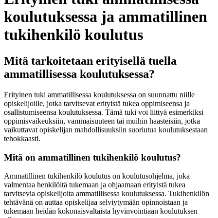
koulutuksessa ja ammatillinen
tukihenkilö koulutus
Mitä tarkoitetaan erityisellä tuella
ammatillisessa koulutuksessa?
Erityinen tuki ammatillisessa koulutuksessa on suunnattu niille
opiskelijoille, jotka tarvitsevat erityistä tukea oppimiseensa ja
osallistumiseensa koulutuksessa. Tämä tuki voi liittyä esimerkiksi
oppimisvaikeuksiin, vammaisuuteen tai muihin haasteisiin, jotka
vaikuttavat opiskelijan mahdollisuuksiin suoriutua koulutuksestaan
tehokkaasti.
Mitä on ammatillinen tukihenkilö koulutus?
Ammatillinen tukihenkilö koulutus on koulutusohjelma, joka
valmentaa henkilöitä tukemaan ja ohjaamaan erityistä tukea
tarvitsevia opiskelijoita ammatillisessa koulutuksessa. Tukihenkilön
tehtävänä on auttaa opiskelijaa selviytymään opinnoistaan ja
tukemaan heidän kokonaisvaltaista hyvinvointiaan koulutuksen