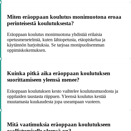
Miten eräoppaan koulutus monimuotona eroaa
perinteisestä koulutuksesta?
Eräoppaan koulutus monimuotona yhdistää erilaisia
opetusmenetelmiä, kuten lähiopetusta, etäopiskelua ja
käytännön harjoituksia. Se tarjoaa monipuolisemman
oppimiskokemuksen.
Kuinka pitkä aika eräoppaan koulutuksen
suorittamiseen yleensä menee?
Eräoppaan koulutuksen kesto vaihtelee koulutusmuodosta ja
oppilaiden taustasta riippuen. Yleensä koulutus kestää
muutamasta kuukaudesta jopa useampaan vuoteen.
Mitä vaatimuksia eräoppaan koulutukseen
osallistumiselle yleensä on?