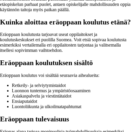
etäopiskelun parhaat puolet, antaen opiskelijalle mahdollisuuden oppia
käytännön taitoja myös paikan päällä.
Kuinka aloittaa eräoppaan koulutus etänä?
Eräoppaan koulutusta tarjoavat useat oppilaitokset ja
koulutuskeskukset eri puolilla Suomea. Voit etsiä sopivaa koulutusta
esimerkiksi vertailemalla eri oppilaitosten tarjontaa ja valitsemalla
itsellesi sopivimman vaihtoehdon.
Eräoppaan koulutuksen sisältö
Eräoppaan koulutus voi sisältää seuraavia aihealueita:
Retkeily- ja selviytymistaidot
Luonnon tuntemus ja ympäristöosaaminen
Asiakaspalvelu ja viestintätaidot
Ensiaputaidot
Luontoliikunta ja ulkoilmatapahtumat
Eräoppaan tulevaisuus
Eräopas alana tarjoaa monipuolisia työmahdollisuuksia esimerkiksi