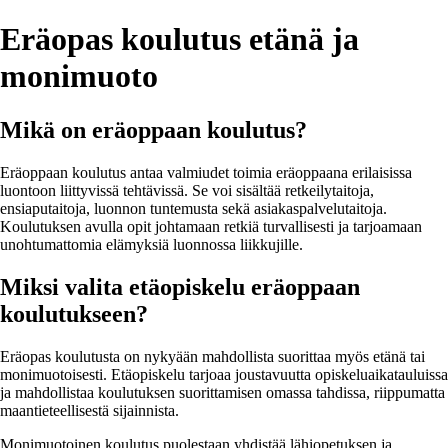
Eräopas koulutus etänä ja
monimuoto
Mikä on eräoppaan koulutus?
Eräoppaan koulutus antaa valmiudet toimia eräoppaana erilaisissa
luontoon liittyvissä tehtävissä. Se voi sisältää retkeilytaitoja,
ensiaputaitoja, luonnon tuntemusta sekä asiakaspalvelutaitoja.
Koulutuksen avulla opit johtamaan retkiä turvallisesti ja tarjoamaan
unohtumattomia elämyksiä luonnossa liikkujille.
Miksi valita etäopiskelu eräoppaan
koulutukseen?
Eräopas koulutusta on nykyään mahdollista suorittaa myös etänä tai
monimuotoisesti. Etäopiskelu tarjoaa joustavuutta opiskeluaikatauluissa
ja mahdollistaa koulutuksen suorittamisen omassa tahdissa, riippumatta
maantieteellisestä sijainnista.
Monimuotoinen koulutus puolestaan yhdistää lähiopetuksen ja