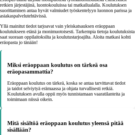
retkien järjestäjinä, luontokouluissa tai matkailualalla. Koulutuksen
suorittaminen antaa hyvät valmiudet työskentelyyn luonnon parissa ja
asiakaspalvelutehtävissä.
Yllä mainitut tiedot tarjoavat vain yleiskatsauksen eräoppaan
koulutukseen etänä ja monimuotoisesti. Tarkempia tietoja koulutuksista
saat suoraan oppilaitoksilta ja koulutustarjoajilta. Aloita matkasi kohti
eräopasta jo tänään!
Miksi eräoppaan koulutus on tärkeä osa
eräopasammattia?
Eräoppaan koulutus on tärkeä, koska se antaa tarvittavat tiedot
ja taidot selviytyä erämaassa ja ohjata turvallisesti retkiä.
Koulutuksen avulla oppii myös tunnistamaan vaaratilanteita ja
toimimaan niissä oikein.
Mitä sisältöä eräoppaan koulutus yleensä pitää
sisällään?