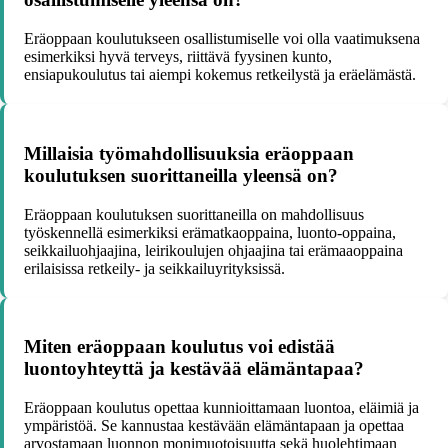
Eräoppaan koulutukseen osallistumiselle voi olla vaatimuksena
esimerkiksi hyvä terveys, riittävä fyysinen kunto,
ensiapukoulutus tai aiempi kokemus retkeilystä ja eräelämästä.
Millaisia työmahdollisuuksia eräoppaan
koulutuksen suorittaneilla yleensä on?
Eräoppaan koulutuksen suorittaneilla on mahdollisuus
työskennellä esimerkiksi erämatkaoppaina, luonto-oppaina,
seikkailuohjaajina, leirikoulujen ohjaajina tai erämaaoppaina
erilaisissa retkeily- ja seikkailuyrityksissä.
Miten eräoppaan koulutus voi edistää
luontoyhteyttä ja kestävää elämäntapaa?
Eräoppaan koulutus opettaa kunnioittamaan luontoa, eläimiä ja
ympäristöä. Se kannustaa kestävään elämäntapaan ja opettaa
arvostamaan luonnon monimuotoisuutta sekä huolehtimaan