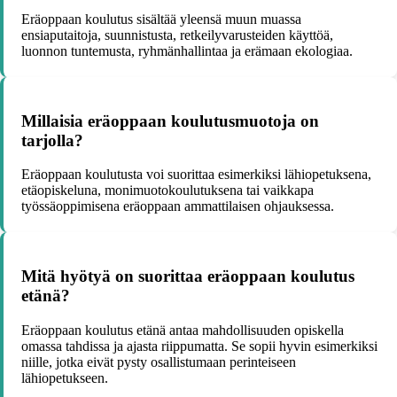
Eräoppaan koulutus sisältää yleensä muun muassa
ensiaputaitoja, suunnistusta, retkeilyvarusteiden käyttöä,
luonnon tuntemusta, ryhmänhallintaa ja erämaan ekologiaa.
Millaisia eräoppaan koulutusmuotoja on
tarjolla?
Eräoppaan koulutusta voi suorittaa esimerkiksi lähiopetuksena,
etäopiskeluna, monimuotokoulutuksena tai vaikkapa
työssäoppimisena eräoppaan ammattilaisen ohjauksessa.
Mitä hyötyä on suorittaa eräoppaan koulutus
etänä?
Eräoppaan koulutus etänä antaa mahdollisuuden opiskella
omassa tahdissa ja ajasta riippumatta. Se sopii hyvin esimerkiksi
niille, jotka eivät pysty osallistumaan perinteiseen
lähiopetukseen.