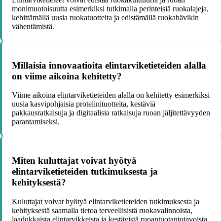
monimuotoisuutta esimerkiksi tutkimalla perinteisiä ruokalajeja,
kehittämällä uusia ruokatuotteita ja edistämällä ruokahävikin
vähentämistä.
Millaisia innovaatioita elintarviketieteiden alalla
on viime aikoina kehitetty?
Viime aikoina elintarviketieteiden alalla on kehitetty esimerkiksi
uusia kasvipohjaisia proteiinituotteita, kestäviä
pakkausratkaisuja ja digitaalisia ratkaisuja ruoan jäljitettävyyden
parantamiseksi.
Miten kuluttajat voivat hyötyä
elintarviketieteiden tutkimuksesta ja
kehityksestä?
Kuluttajat voivat hyötyä elintarviketieteiden tutkimuksesta ja
kehityksestä saamalla tietoa terveellisistä ruokavalinnoista,
laadukkaista elintarvikkeista ja kestävistä ruoantuotantotavoista.