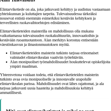
Elintarviketiede on ala, joka jatkuvasti kehittyy ja uudistuu vastaamaan
yhteiskunnan ja kuluttajien tarpeita. Tulevaisuudessa tärkeäksi
nousevat entistä enemmän esimerkiksi kestävän kehityksen ja
terveellisten ruokavaihtoehtojen edistäminen.
Elintarviketieteiden maisterilla on mahdollisuus olla mukana
vaikuttamassa tulevaisuuden ruokakulttuuriin, innovaatioihin ja
kestävään ruoantuotantoon. Alan merkitys korostuu entisestään
väestönkasvun ja ilmastonmuutoksen myötä.
Elintarviketieteiden maisterin tutkinto tarjoaa erinomaiset
valmiudet elintarvikealan vaativiin työtehtäviin.
Alan monipuoliset työmahdollisuudet houkuttelevat opiskelijoita
ympäri maailman.
Yhteenvetona voidaan todeta, että elintarviketieteiden maisterin
tutkinto avaa ovia monipuoliselle ja innostavalle urapolulle
elintarvikealan parissa. Mahdollisuudet ovat lähes rajattomat, ja ala
tarjoaa jatkuvasti uusia haasteita ja mahdollisuuksia kehittyä
ammatillisesti.