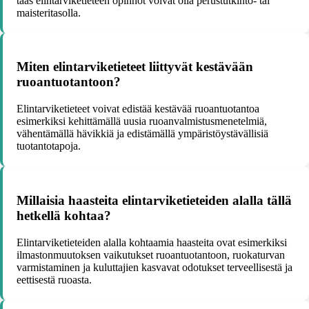
taas elintarviketieteen opinnot voivat olla perustutkinto- tai
maisteritasolla.
Miten elintarviketieteet liittyvät kestävään
ruoantuotantoon?
Elintarviketieteet voivat edistää kestävää ruoantuotantoa
esimerkiksi kehittämällä uusia ruoanvalmistusmenetelmiä,
vähentämällä hävikkiä ja edistämällä ympäristöystävällisiä
tuotantotapoja.
Millaisia haasteita elintarviketieteiden alalla tällä
hetkellä kohtaa?
Elintarviketieteiden alalla kohtaamia haasteita ovat esimerkiksi
ilmastonmuutoksen vaikutukset ruoantuotantoon, ruokaturvan
varmistaminen ja kuluttajien kasvavat odotukset terveellisestä ja
eettisestä ruoasta.