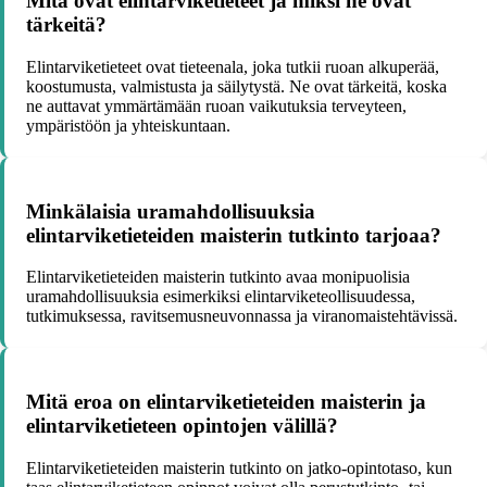
Mitä ovat elintarviketieteet ja miksi ne ovat
tärkeitä?
Elintarviketieteet ovat tieteenala, joka tutkii ruoan alkuperää,
koostumusta, valmistusta ja säilytystä. Ne ovat tärkeitä, koska
ne auttavat ymmärtämään ruoan vaikutuksia terveyteen,
ympäristöön ja yhteiskuntaan.
Minkälaisia uramahdollisuuksia
elintarviketieteiden maisterin tutkinto tarjoaa?
Elintarviketieteiden maisterin tutkinto avaa monipuolisia
uramahdollisuuksia esimerkiksi elintarviketeollisuudessa,
tutkimuksessa, ravitsemusneuvonnassa ja viranomaistehtävissä.
Mitä eroa on elintarviketieteiden maisterin ja
elintarviketieteen opintojen välillä?
Elintarviketieteiden maisterin tutkinto on jatko-opintotaso, kun