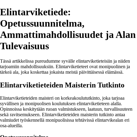
Elintarviketiede:
Opetussuunnitelma,
Ammattimahdollisuudet ja Alan
Tulevaisuus
Tässä artikkelissa pureudumme syvälle elintarviketieteisiin ja niiden
tarjoamiin mahdollisuuksiin. Elintarviketieteet ovat monipuolinen ja
tärkeä ala, joka koskettaa jokaista meistä päivittäisessä elämässä.
Elintarviketieteiden Maisterin Tutkinto
Elintarviketieteiden maisteri on korkeakoulututkinto, joka tarjoaa
syvällisen ja monipuolisen koulutuksen elintarviketieteen alalla.
Opinnoissa keskitytään ruoan valmistukseen, laatuun, turvallisuuteen
sekä ravitsemukseen. Elintarviketieteiden maisterin tutkinto antaa
valmiudet työskennellä monipuolisissa tehtävissä elintarvikealan eri
osa-alueilla.