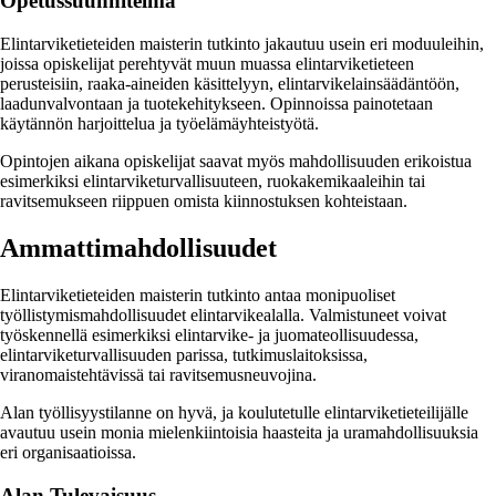
Opetussuunnitelma
Elintarviketieteiden maisterin tutkinto jakautuu usein eri moduuleihin,
joissa opiskelijat perehtyvät muun muassa elintarviketieteen
perusteisiin, raaka-aineiden käsittelyyn, elintarvikelainsäädäntöön,
laadunvalvontaan ja tuotekehitykseen. Opinnoissa painotetaan
käytännön harjoittelua ja työelämäyhteistyötä.
Opintojen aikana opiskelijat saavat myös mahdollisuuden erikoistua
esimerkiksi elintarviketurvallisuuteen, ruokakemikaaleihin tai
ravitsemukseen riippuen omista kiinnostuksen kohteistaan.
Ammattimahdollisuudet
Elintarviketieteiden maisterin tutkinto antaa monipuoliset
työllistymismahdollisuudet elintarvikealalla. Valmistuneet voivat
työskennellä esimerkiksi elintarvike- ja juomateollisuudessa,
elintarviketurvallisuuden parissa, tutkimuslaitoksissa,
viranomaistehtävissä tai ravitsemusneuvojina.
Alan työllisyystilanne on hyvä, ja koulutetulle elintarviketieteilijälle
avautuu usein monia mielenkiintoisia haasteita ja uramahdollisuuksia
eri organisaatioissa.
Alan Tulevaisuus