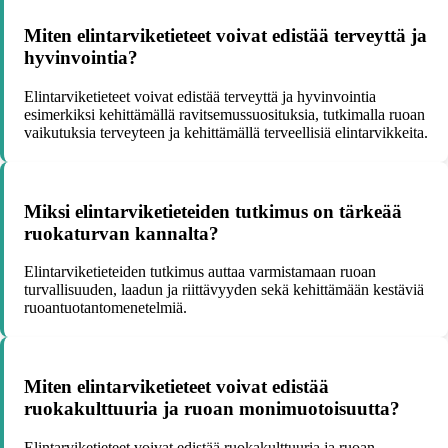
Miten elintarviketieteet voivat edistää terveyttä ja
hyvinvointia?
Elintarviketieteet voivat edistää terveyttä ja hyvinvointia
esimerkiksi kehittämällä ravitsemussuosituksia, tutkimalla ruoan
vaikutuksia terveyteen ja kehittämällä terveellisiä elintarvikkeita.
Miksi elintarviketieteiden tutkimus on tärkeää
ruokaturvan kannalta?
Elintarviketieteiden tutkimus auttaa varmistamaan ruoan
turvallisuuden, laadun ja riittävyyden sekä kehittämään kestäviä
ruoantuotantomenetelmiä.
Miten elintarviketieteet voivat edistää
ruokakulttuuria ja ruoan monimuotoisuutta?
Elintarviketieteet voivat edistää ruokakulttuuria ja ruoan